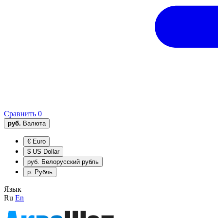
Сравнить
0
руб.
Валюта
€
Euro
$
US Dollar
руб.
Белорусский рубль
р.
Рубль
Язык
Ru
En