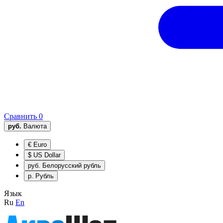
Сравнить
0
руб.
Валюта
€
Euro
$
US Dollar
руб.
Белорусский рубль
р.
Рубль
Язык
Ru
En