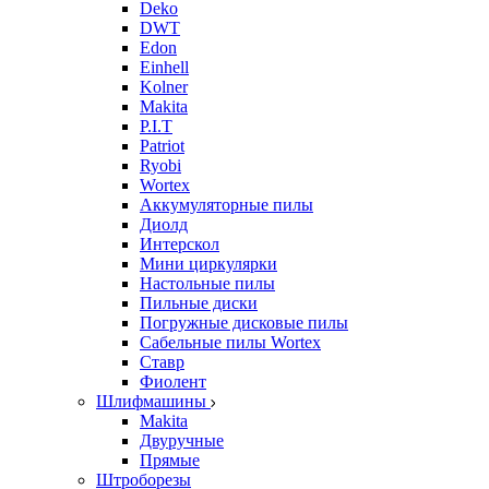
Deko
DWT
Edon
Einhell
Kolner
Makita
P.I.T
Patriot
Ryobi
Wortex
Аккумуляторные пилы
Диолд
Интерскол
Мини циркулярки
Настольные пилы
Пильные диски
Погружные дисковые пилы
Сабельные пилы Wortex
Ставр
Фиолент
Шлифмашины
Makita
Двуручные
Прямые
Штроборезы