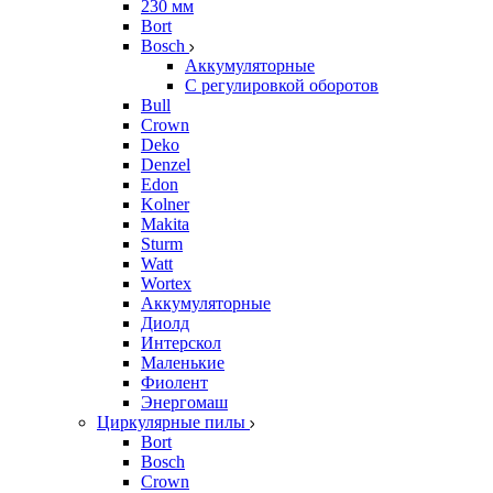
230 мм
Bort
Bosch
Аккумуляторные
С регулировкой оборотов
Bull
Crown
Deko
Denzel
Edon
Kolner
Makita
Sturm
Watt
Wortex
Аккумуляторные
Диолд
Интерскол
Маленькие
Фиолент
Энергомаш
Циркулярные пилы
Bort
Bosch
Crown