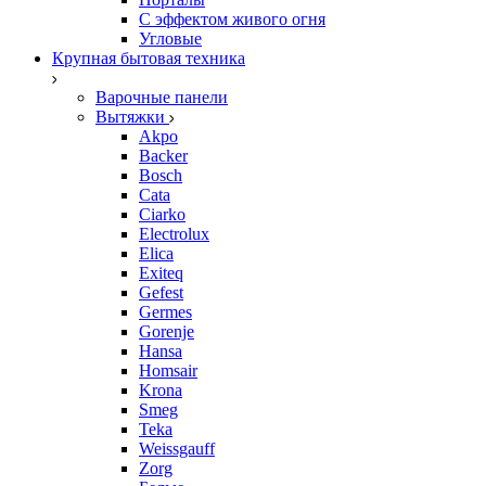
С эффектом живого огня
Угловые
Крупная бытовая техника
Варочные панели
Вытяжки
Akpo
Backer
Bosch
Cata
Ciarko
Electrolux
Elica
Exiteq
Gefest
Germes
Gorenje
Hansa
Homsair
Krona
Smeg
Teka
Weissgauff
Zorg