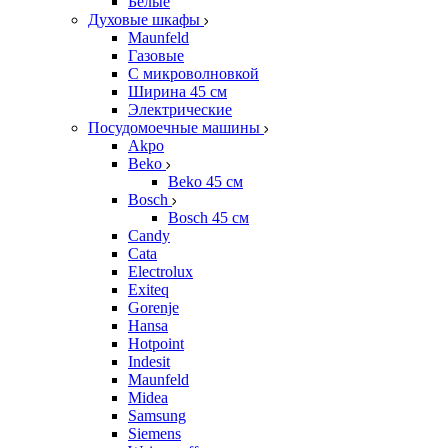
Белые
Духовые шкафы
Maunfeld
Газовые
С микроволновкой
Ширина 45 см
Электрические
Посудомоечные машины
Akpo
Beko
Beko 45 см
Bosch
Bosch 45 см
Candy
Cata
Electrolux
Exiteq
Gorenje
Hansa
Hotpoint
Indesit
Maunfeld
Midea
Samsung
Siemens