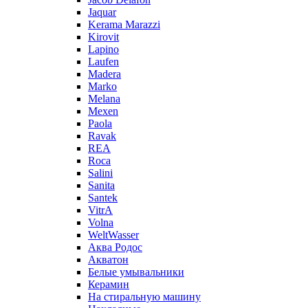
Jaquar
Kerama Marazzi
Kirovit
Lapino
Laufen
Madera
Marko
Melana
Mexen
Paola
Ravak
REA
Roca
Salini
Sanita
Santek
VitrA
Volna
WeltWasser
Аква Родос
Акватон
Белые умывальники
Керамин
На стиральную машину