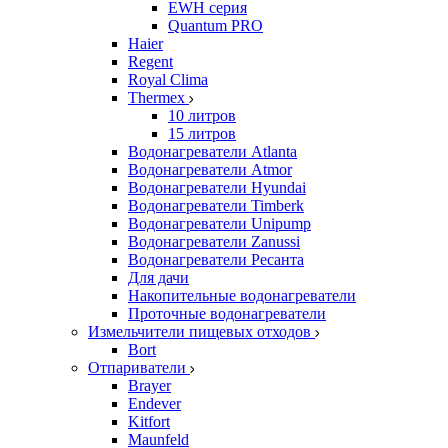
EWH серия
Quantum PRO
Haier
Regent
Royal Clima
Thermex
10 литров
15 литров
Водонагреватели Atlanta
Водонагреватели Atmor
Водонагреватели Hyundai
Водонагреватели Timberk
Водонагреватели Unipump
Водонагреватели Zanussi
Водонагреватели Ресанта
Для дачи
Накопительные водонагреватели
Проточные водонагреватели
Измельчители пищевых отходов
Bort
Отпариватели
Brayer
Endever
Kitfort
Maunfeld