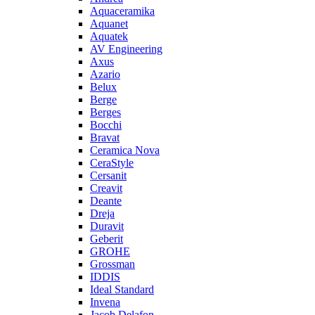
Aquaceramika
Aquanet
Aquatek
AV Engineering
Axus
Azario
Belux
Berge
Berges
Bocchi
Bravat
Ceramica Nova
CeraStyle
Cersanit
Creavit
Deante
Dreja
Duravit
Geberit
GROHE
Grossman
IDDIS
Ideal Standard
Invena
Jacob Delafon