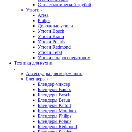
С телескопической трубой
Утюги
Aresa
Philips
Дорожные утюги
Утюги Bosch
Утюги Braun
Утюги Polaris
Утюги Redmond
Утюги Tefal
Утюги с парогенератором
Техника для кухни
Аксессуары для кофемашин
Блендеры
Блендер-миксер
Блендеры Bamix
Блендеры Bosch
Блендеры Braun
Блендеры Kitfort
Блендеры Moulinex
Блендеры Philips
Блендеры Polaris
Блендеры Redmond
Блендеры Scarlett