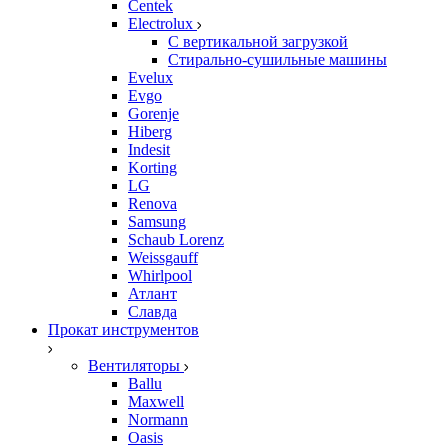
Centek
Electrolux
С вертикальной загрузкой
Стирально-сушильные машины
Evelux
Evgo
Gorenje
Hiberg
Indesit
Korting
LG
Renova
Samsung
Schaub Lorenz
Weissgauff
Whirlpool
Атлант
Славда
Прокат инструментов
Вентиляторы
Ballu
Maxwell
Normann
Oasis