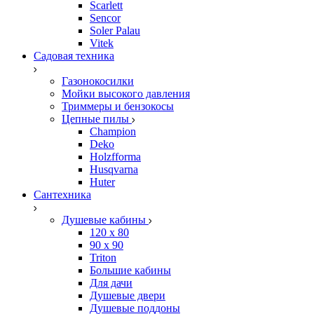
Scarlett
Sencor
Soler Palau
Vitek
Садовая техника
Газонокосилки
Мойки высокого давления
Триммеры и бензокосы
Цепные пилы
Champion
Deko
Holzfforma
Husqvarna
Huter
Сантехника
Душевые кабины
120 x 80
90 х 90
Triton
Большие кабины
Для дачи
Душевые двери
Душевые поддоны