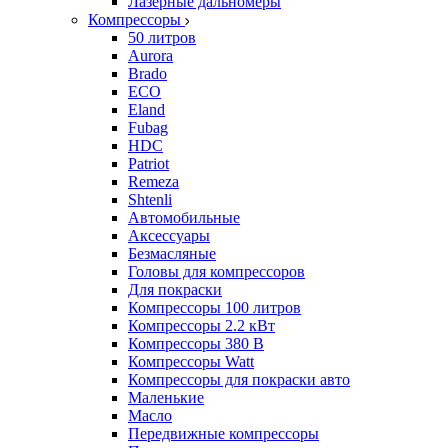
Лазерные дальномеры
Компрессоры
50 литров
Aurora
Brado
ECO
Eland
Fubag
HDC
Patriot
Remeza
Shtenli
Автомобильные
Аксессуары
Безмасляные
Головы для компрессоров
Для покраски
Компрессоры 100 литров
Компрессоры 2.2 кВт
Компрессоры 380 В
Компрессоры Watt
Компрессоры для покраски авто
Маленькие
Масло
Передвижные компрессоры