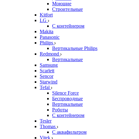
Моющие
Строительные
Kitfort
LG
С контейнером
Makita
Panasonic
Philips
Вертикальные Philips
Redmond
Вертикальные
Samsung
Scarlett
Sencor
Starwind
Tefal
Silence Force
Беспроводные
Вертикальные
Роботы
С контейнером
Tesler
Thomas
С аквафильтром
Vitek