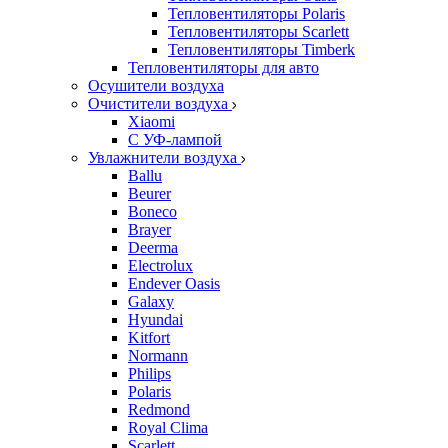
Тепловентиляторы Polaris
Тепловентиляторы Scarlett
Тепловентиляторы Timberk
Тепловентиляторы для авто
Осушители воздуха
Очистители воздуха
Xiaomi
С УФ-лампой
Увлажнители воздуха
Ballu
Beurer
Boneco
Brayer
Deerma
Electrolux
Endever Oasis
Galaxy
Hyundai
Kitfort
Normann
Philips
Polaris
Redmond
Royal Clima
Scarlett