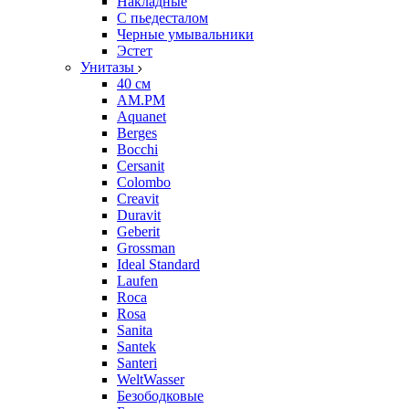
Накладные
С пьедесталом
Черные умывальники
Эстет
Унитазы
40 см
AM.PM
Aquanet
Berges
Bocchi
Cersanit
Colombo
Creavit
Duravit
Geberit
Grossman
Ideal Standard
Laufen
Roca
Rosa
Sanita
Santek
Santeri
WeltWasser
Безободковые