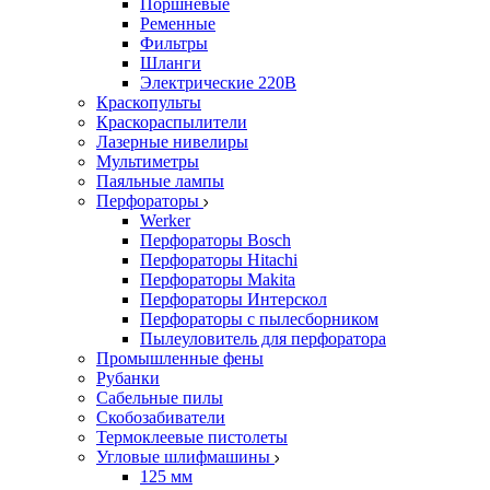
Поршневые
Ременные
Фильтры
Шланги
Электрические 220В
Краскопульты
Краскораспылители
Лазерные нивелиры
Мультиметры
Паяльные лампы
Перфораторы
Werker
Перфораторы Bosch
Перфораторы Hitachi
Перфораторы Makita
Перфораторы Интерскол
Перфораторы с пылесборником
Пылеуловитель для перфоратора
Промышленные фены
Рубанки
Сабельные пилы
Скобозабиватели
Термоклеевые пистолеты
Угловые шлифмашины
125 мм