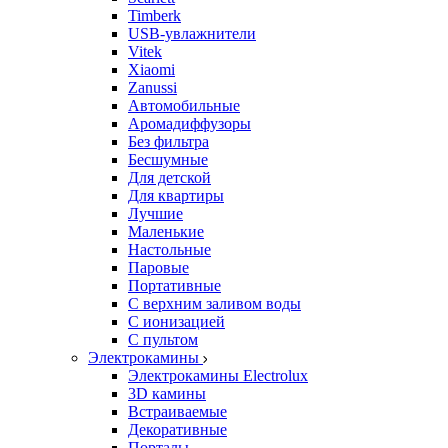
Timberk
USB-увлажнители
Vitek
Xiaomi
Zanussi
Автомобильные
Аромадиффузоры
Без фильтра
Бесшумные
Для детской
Для квартиры
Лучшие
Маленькие
Настольные
Паровые
Портативные
С верхним заливом воды
С ионизацией
С пультом
Электрокамины
Электрокамины Electrolux
3D камины
Встраиваемые
Декоративные
Порталы