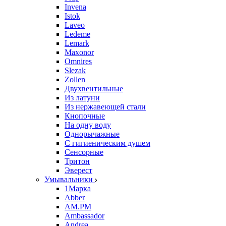
Invena
Istok
Laveo
Ledeme
Lemark
Maxonor
Omnires
Slezak
Zollen
Двухвентильные
Из латуни
Из нержавеющей стали
Кнопочные
На одну воду
Однорычажные
С гигиеническим душем
Сенсорные
Тритон
Эверест
Умывальники
1Марка
Abber
AM.PM
Ambassador
Andrea