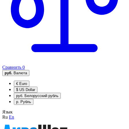
Сравнить
0
руб.
Валюта
€
Euro
$
US Dollar
руб.
Белорусский рубль
р.
Рубль
Язык
Ru
En