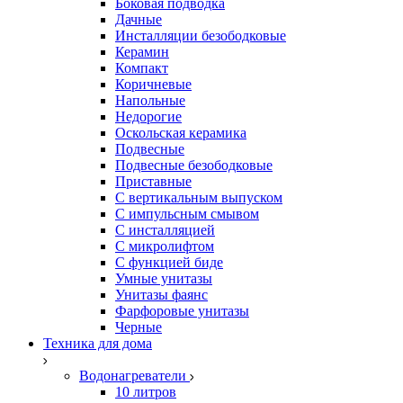
Боковая подводка
Дачные
Инсталляции безободковые
Керамин
Компакт
Коричневые
Напольные
Недорогие
Оскольская керамика
Подвесные
Подвесные безободковые
Приставные
С вертикальным выпуском
С импульсным смывом
С инсталляцией
С микролифтом
С функцией биде
Умные унитазы
Унитазы фаянс
Фарфоровые унитазы
Черные
Техника для дома
Водонагреватели
10 литров