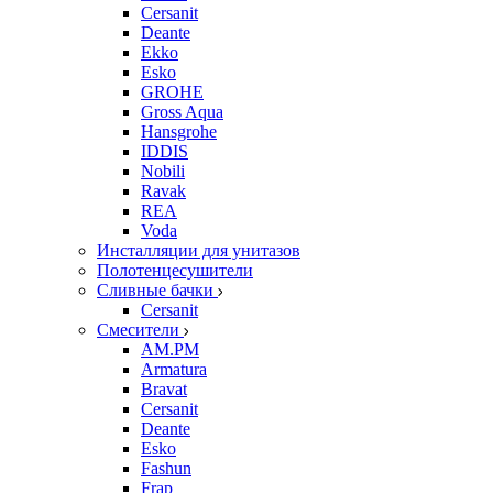
Cersanit
Deante
Ekko
Esko
GROHE
Gross Aqua
Hansgrohe
IDDIS
Nobili
Ravak
REA
Voda
Инсталляции для унитазов
Полотенцесушители
Сливные бачки
Cersanit
Смесители
AM.PM
Armatura
Bravat
Cersanit
Deante
Esko
Fashun
Frap