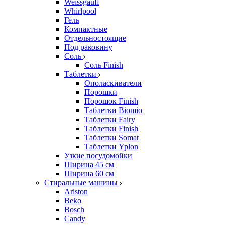
Weissgauff
Whirlpool
Гель
Компактные
Отдельностоящие
Под раковину
Соль
Соль Finish
Таблетки
Ополаскиватели
Порошки
Порошок Finish
Таблетки Biomio
Таблетки Fairy
Таблетки Finish
Таблетки Somat
Таблетки Yplon
Узкие посудомойки
Ширина 45 см
Ширина 60 см
Стиральные машины
Ariston
Beko
Bosch
Candy