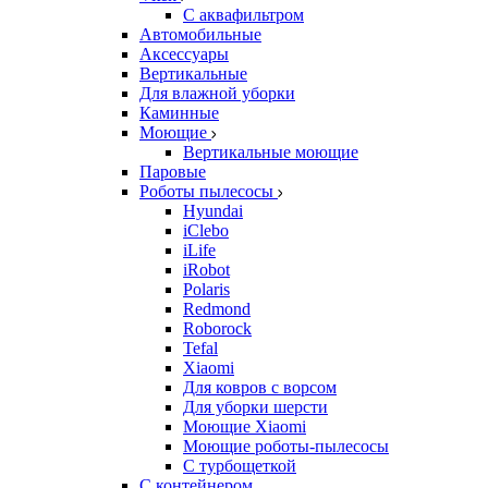
С аквафильтром
Автомобильные
Аксессуары
Вертикальные
Для влажной уборки
Каминные
Моющие
Вертикальные моющие
Паровые
Роботы пылесосы
Hyundai
iClebo
iLife
iRobot
Polaris
Redmond
Roborock
Tefal
Xiaomi
Для ковров с ворсом
Для уборки шерсти
Моющие Xiaomi
Моющие роботы-пылесосы
С турбощеткой
С контейнером