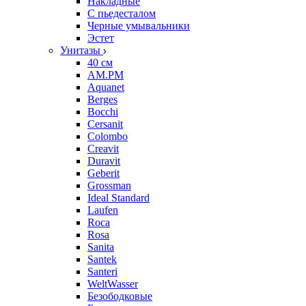
Накладные
С пьедесталом
Черные умывальники
Эстет
Унитазы
40 см
AM.PM
Aquanet
Berges
Bocchi
Cersanit
Colombo
Creavit
Duravit
Geberit
Grossman
Ideal Standard
Laufen
Roca
Rosa
Sanita
Santek
Santeri
WeltWasser
Безободковые