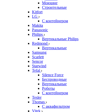
Моющие
Строительные
Kitfort
LG
С контейнером
Makita
Panasonic
Philips
Вертикальные Philips
Redmond
Вертикальные
Samsung
Scarlett
Sencor
Starwind
Tefal
Silence Force
Беспроводные
Вертикальные
Роботы
С контейнером
Tesler
Thomas
С аквафильтром
Vitek