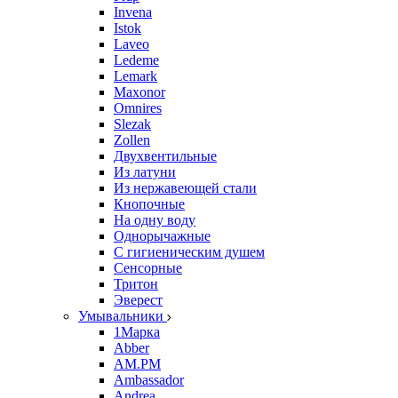
Invena
Istok
Laveo
Ledeme
Lemark
Maxonor
Omnires
Slezak
Zollen
Двухвентильные
Из латуни
Из нержавеющей стали
Кнопочные
На одну воду
Однорычажные
С гигиеническим душем
Сенсорные
Тритон
Эверест
Умывальники
1Марка
Abber
AM.PM
Ambassador
Andrea