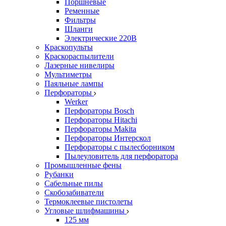
Поршневые
Ременные
Фильтры
Шланги
Электрические 220В
Краскопульты
Краскораспылители
Лазерные нивелиры
Мультиметры
Паяльные лампы
Перфораторы
Werker
Перфораторы Bosch
Перфораторы Hitachi
Перфораторы Makita
Перфораторы Интерскол
Перфораторы с пылесборником
Пылеуловитель для перфоратора
Промышленные фены
Рубанки
Сабельные пилы
Скобозабиватели
Термоклеевые пистолеты
Угловые шлифмашины
125 мм