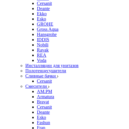
Cersanit
Deante
Ekko
Esko
GROHE
Gross Aqua
Hansgrohe
IDDIS
Nobili
Ravak
REA
Voda
Инсталляции для унитазов
Полотенцесушители
Сливные бачки
Cersanit
Смесители
AM.PM
Armatura
Bravat
Cersanit
Deante
Esko
Fashun
Frap