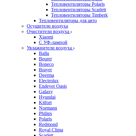
Тепловентиляторы Polaris
Тепловентиляторы Scarlett
Тепловентиляторы Timberk
Тепловентиляторы для авто
Осушители воздуха
Очистители воздуха
Xiaomi
С УФ-лампой
Увлажнители воздуха
Ballu
Beurer
Boneco
Brayer
Deerma
Electrolux
Endever Oasis
Galaxy
Hyundai
Kitfort
Normann
Philips
Polaris
Redmond
Royal Clima
Scarlett