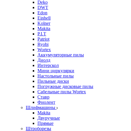
Deko
DWT
Edon
Einhell
Kolner
Makita
P.I.T
Patriot
Ryobi
Wortex
Аккумуляторные пилы
Диолд
Интерскол
Мини циркулярки
Настольные пилы
Пильные диски
Погружные дисковые пилы
Сабельные пилы Wortex
Ставр
Фиолент
Шлифмашины
Makita
Двуручные
Прямые
Штроборезы