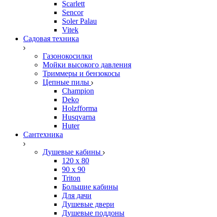
Scarlett
Sencor
Soler Palau
Vitek
Садовая техника
Газонокосилки
Мойки высокого давления
Триммеры и бензокосы
Цепные пилы
Champion
Deko
Holzfforma
Husqvarna
Huter
Сантехника
Душевые кабины
120 x 80
90 х 90
Triton
Большие кабины
Для дачи
Душевые двери
Душевые поддоны