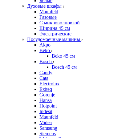
Белые
Духовые шкафы
Maunfeld
Газовые
С микроволновкой
Ширина 45 см
Электрические
Посудомоечные машины
Akpo
Beko
Beko 45 см
Bosch
Bosch 45 см
Candy
Cata
Electrolux
Exiteq
Gorenje
Hansa
Hotpoint
Indesit
Maunfeld
Midea
Samsung
Siemens