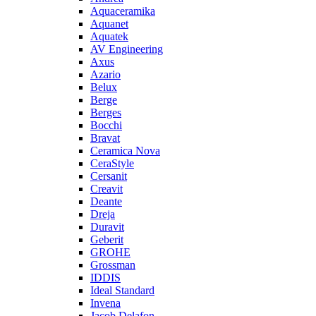
Aquaceramika
Aquanet
Aquatek
AV Engineering
Axus
Azario
Belux
Berge
Berges
Bocchi
Bravat
Ceramica Nova
CeraStyle
Cersanit
Creavit
Deante
Dreja
Duravit
Geberit
GROHE
Grossman
IDDIS
Ideal Standard
Invena
Jacob Delafon