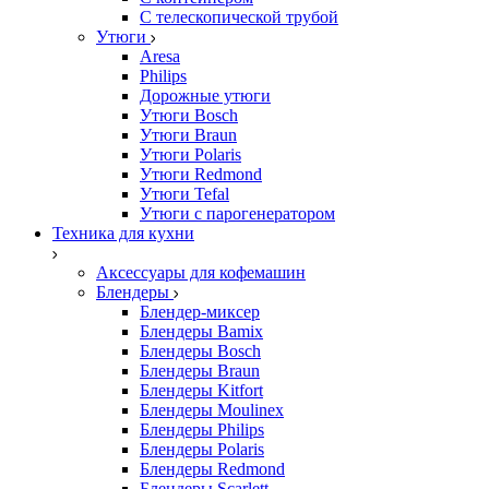
С телескопической трубой
Утюги
Aresa
Philips
Дорожные утюги
Утюги Bosch
Утюги Braun
Утюги Polaris
Утюги Redmond
Утюги Tefal
Утюги с парогенератором
Техника для кухни
Аксессуары для кофемашин
Блендеры
Блендер-миксер
Блендеры Bamix
Блендеры Bosch
Блендеры Braun
Блендеры Kitfort
Блендеры Moulinex
Блендеры Philips
Блендеры Polaris
Блендеры Redmond
Блендеры Scarlett