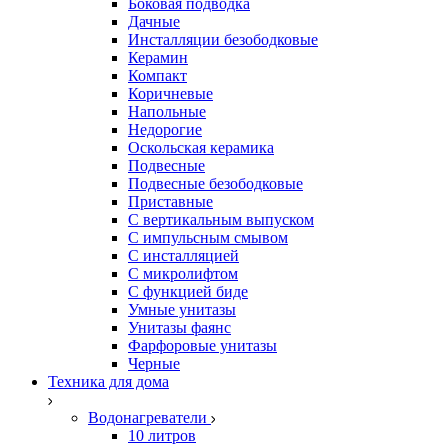
Боковая подводка
Дачные
Инсталляции безободковые
Керамин
Компакт
Коричневые
Напольные
Недорогие
Оскольская керамика
Подвесные
Подвесные безободковые
Приставные
С вертикальным выпуском
С импульсным смывом
С инсталляцией
С микролифтом
С функцией биде
Умные унитазы
Унитазы фаянс
Фарфоровые унитазы
Черные
Техника для дома
Водонагреватели
10 литров