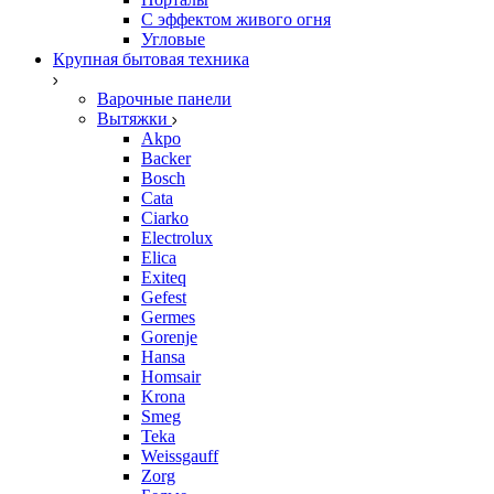
С эффектом живого огня
Угловые
Крупная бытовая техника
Варочные панели
Вытяжки
Akpo
Backer
Bosch
Cata
Ciarko
Electrolux
Elica
Exiteq
Gefest
Germes
Gorenje
Hansa
Homsair
Krona
Smeg
Teka
Weissgauff
Zorg