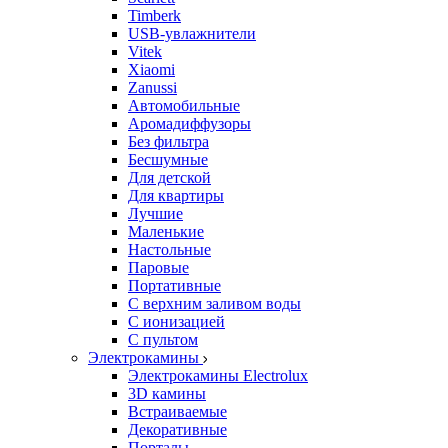
Timberk
USB-увлажнители
Vitek
Xiaomi
Zanussi
Автомобильные
Аромадиффузоры
Без фильтра
Бесшумные
Для детской
Для квартиры
Лучшие
Маленькие
Настольные
Паровые
Портативные
С верхним заливом воды
С ионизацией
С пультом
Электрокамины
Электрокамины Electrolux
3D камины
Встраиваемые
Декоративные
Порталы