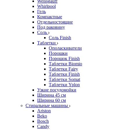
Weissgauff
Whirlpool
Гель
Компактные
Отдельностоящие
Под раковину
Соль
Соль Finish
Таблетки
Ополаскиватели
Порошки
Порошок Finish
Таблетки Biomio
Таблетки Fairy
Таблетки Finish
Таблетки Somat
Таблетки Yplon
Узкие посудомойки
Ширина 45 см
Ширина 60 см
Стиральные машины
Ariston
Beko
Bosch
Candy