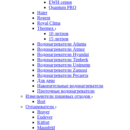
EWH серия
Quantum PRO
Haier
Regent
Royal Clima
Thermex
10 литров
15 литров
Водонагреватели Atlanta
Водонагреватели Atmor
Водонагреватели Hyundai
Водонагреватели Timberk
Водонагреватели Unipump
Водонагреватели Zanussi
Водонагреватели Ресанта
Для дачи
Накопительные водонагреватели
Проточные водонагреватели
Измельчители пищевых отходов
Bort
Отпариватели
Brayer
Endever
Kitfort
Maunfeld