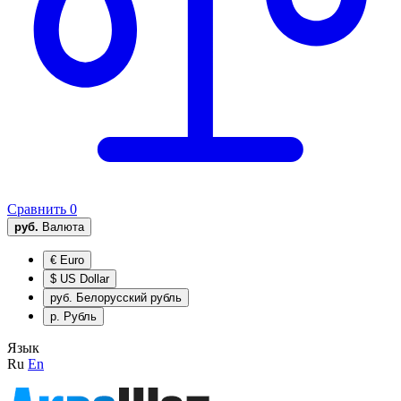
Сравнить
0
руб.
Валюта
€
Euro
$
US Dollar
руб.
Белорусский рубль
р.
Рубль
Язык
Ru
En