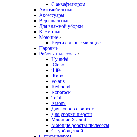
С аквафильтром
Автомобильные
Аксессуары
Вертикальные
Для влажной уборки
Каминные
Моющие
Вертикальные моющие
Паровые
Роботы пылесосы
Hyundai
iClebo
iLife
iRobot
Polaris
Redmond
Roborock
Tefal
Xiaomi
Для ковров с ворсом
Для уборки шерсти
Моющие Xiaomi
Моющие роботы-пылесосы
С турбощеткой
С контейнером