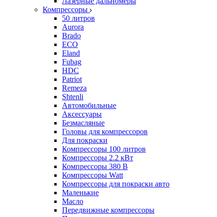
Лазерные дальномеры
Компрессоры
50 литров
Aurora
Brado
ECO
Eland
Fubag
HDC
Patriot
Remeza
Shtenli
Автомобильные
Аксессуары
Безмасляные
Головы для компрессоров
Для покраски
Компрессоры 100 литров
Компрессоры 2.2 кВт
Компрессоры 380 В
Компрессоры Watt
Компрессоры для покраски авто
Маленькие
Масло
Передвижные компрессоры