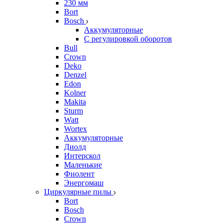
230 мм
Bort
Bosch
Аккумуляторные
С регулировкой оборотов
Bull
Crown
Deko
Denzel
Edon
Kolner
Makita
Sturm
Watt
Wortex
Аккумуляторные
Диолд
Интерскол
Маленькие
Фиолент
Энергомаш
Циркулярные пилы
Bort
Bosch
Crown