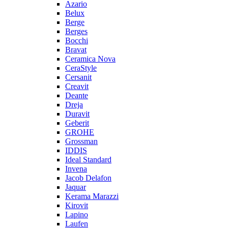
Azario
Belux
Berge
Berges
Bocchi
Bravat
Ceramica Nova
CeraStyle
Cersanit
Creavit
Deante
Dreja
Duravit
Geberit
GROHE
Grossman
IDDIS
Ideal Standard
Invena
Jacob Delafon
Jaquar
Kerama Marazzi
Kirovit
Lapino
Laufen