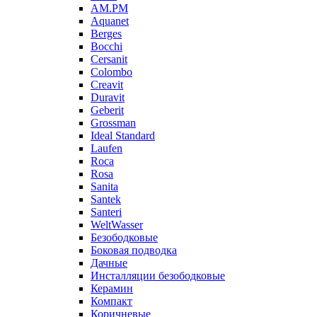
AM.PM
Aquanet
Berges
Bocchi
Cersanit
Colombo
Creavit
Duravit
Geberit
Grossman
Ideal Standard
Laufen
Roca
Rosa
Sanita
Santek
Santeri
WeltWasser
Безободковые
Боковая подводка
Дачные
Инсталляции безободковые
Керамин
Компакт
Коричневые