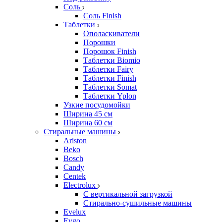
Соль
Соль Finish
Таблетки
Ополаскиватели
Порошки
Порошок Finish
Таблетки Biomio
Таблетки Fairy
Таблетки Finish
Таблетки Somat
Таблетки Yplon
Узкие посудомойки
Ширина 45 см
Ширина 60 см
Стиральные машины
Ariston
Beko
Bosch
Candy
Centek
Electrolux
С вертикальной загрузкой
Стирально-сушильные машины
Evelux
Evgo