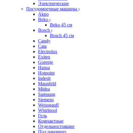
Электрические
Посудомоечные машины
Akpo
Beko
Beko 45 см
Bosch
Bosch 45 см
Candy
Cata
Electrolux
Exiteq
Gorenje
Hansa
Hotpoint
Indesit
Maunfeld
Midea
Samsung
Siemens
Weissgauff
Whirlpool
Гель
Компактные
Отдельностоящие
Под раковину