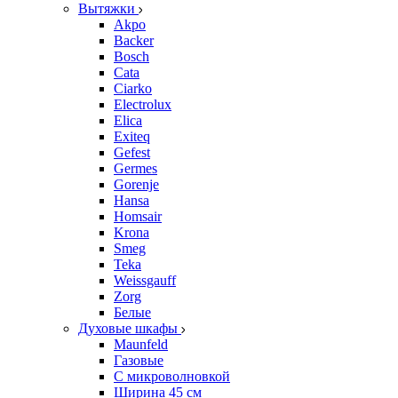
Вытяжки
Akpo
Backer
Bosch
Cata
Ciarko
Electrolux
Elica
Exiteq
Gefest
Germes
Gorenje
Hansa
Homsair
Krona
Smeg
Teka
Weissgauff
Zorg
Белые
Духовые шкафы
Maunfeld
Газовые
С микроволновкой
Ширина 45 см