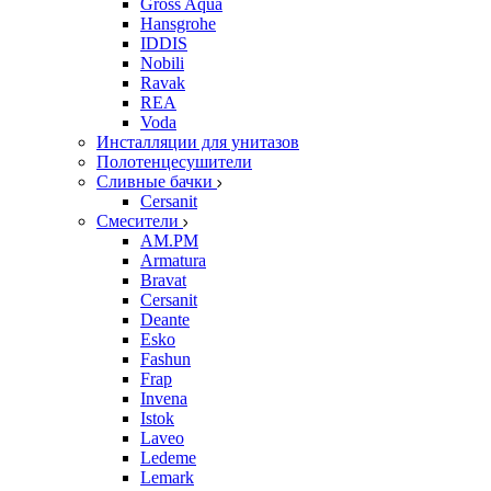
Gross Aqua
Hansgrohe
IDDIS
Nobili
Ravak
REA
Voda
Инсталляции для унитазов
Полотенцесушители
Сливные бачки
Cersanit
Смесители
AM.PM
Armatura
Bravat
Cersanit
Deante
Esko
Fashun
Frap
Invena
Istok
Laveo
Ledeme
Lemark