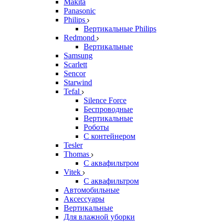
Makita
Panasonic
Philips
Вертикальные Philips
Redmond
Вертикальные
Samsung
Scarlett
Sencor
Starwind
Tefal
Silence Force
Беспроводные
Вертикальные
Роботы
С контейнером
Tesler
Thomas
С аквафильтром
Vitek
С аквафильтром
Автомобильные
Аксессуары
Вертикальные
Для влажной уборки