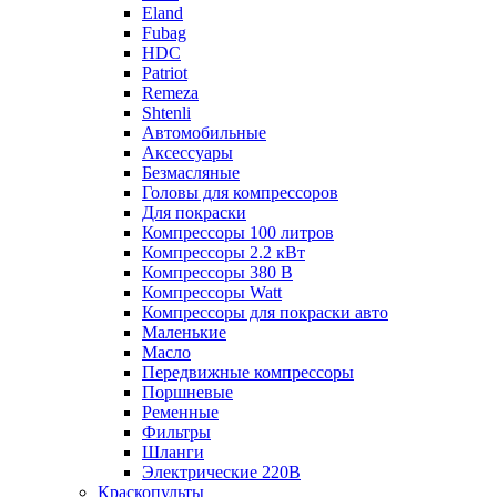
Eland
Fubag
HDC
Patriot
Remeza
Shtenli
Автомобильные
Аксессуары
Безмасляные
Головы для компрессоров
Для покраски
Компрессоры 100 литров
Компрессоры 2.2 кВт
Компрессоры 380 В
Компрессоры Watt
Компрессоры для покраски авто
Маленькие
Масло
Передвижные компрессоры
Поршневые
Ременные
Фильтры
Шланги
Электрические 220В
Краскопульты