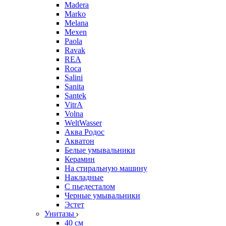
Madera
Marko
Melana
Mexen
Paola
Ravak
REA
Roca
Salini
Sanita
Santek
VitrA
Volna
WeltWasser
Аква Родос
Акватон
Белые умывальники
Керамин
На стиральную машину
Накладные
С пьедесталом
Черные умывальники
Эстет
Унитазы
40 см