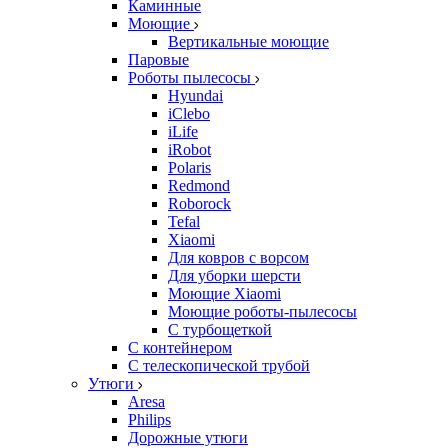
Каминные
Моющие
Вертикальные моющие
Паровые
Роботы пылесосы
Hyundai
iClebo
iLife
iRobot
Polaris
Redmond
Roborock
Tefal
Xiaomi
Для ковров с ворсом
Для уборки шерсти
Моющие Xiaomi
Моющие роботы-пылесосы
С турбощеткой
С контейнером
С телескопической трубой
Утюги
Aresa
Philips
Дорожные утюги