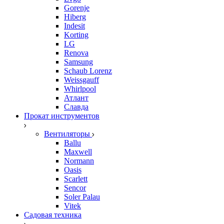
Gorenje
Hiberg
Indesit
Korting
LG
Renova
Samsung
Schaub Lorenz
Weissgauff
Whirlpool
Атлант
Славда
Прокат инструментов
Вентиляторы
Ballu
Maxwell
Normann
Oasis
Scarlett
Sencor
Soler Palau
Vitek
Садовая техника