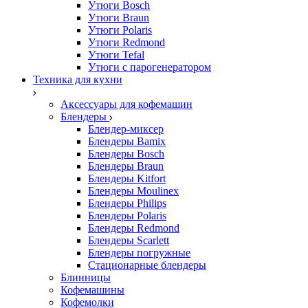
Утюги Bosch
Утюги Braun
Утюги Polaris
Утюги Redmond
Утюги Tefal
Утюги с парогенератором
Техника для кухни
Аксессуары для кофемашин
Блендеры
Блендер-миксер
Блендеры Bamix
Блендеры Bosch
Блендеры Braun
Блендеры Kitfort
Блендеры Moulinex
Блендеры Philips
Блендеры Polaris
Блендеры Redmond
Блендеры Scarlett
Блендеры погружные
Стационарные блендеры
Блинницы
Кофемашины
Кофемолки