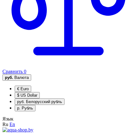
Сравнить
0
руб.
Валюта
€
Euro
$
US Dollar
руб.
Белорусский рубль
р.
Рубль
Язык
Ru
En