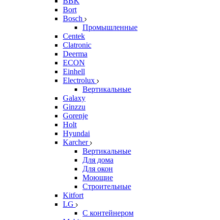
BBK
Bort
Bosch
Промышленные
Centek
Clatronic
Deerma
ECON
Einhell
Electrolux
Вертикальные
Galaxy
Ginzzu
Gorenje
Holt
Hyundai
Karcher
Вертикальные
Для дома
Для окон
Моющие
Строительные
Kitfort
LG
С контейнером