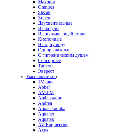
Maxonor
Omnires
Slezak
Zollen
Двухвентильные
Из латуни
Из нержавеющей стали
Кнопочные
На одну воду
Однорычажные
С гигиеническим душем
Сенсорные
Тритон
Эверест
Умывальники
1Марка
Abber
AM.PM
Ambassador
Andrea
Aquaceramika
Aquanet
Aquatek
AV Engineering
Axus