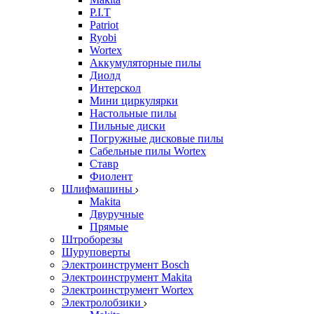
P.I.T
Patriot
Ryobi
Wortex
Аккумуляторные пилы
Диолд
Интерскол
Мини циркулярки
Настольные пилы
Пильные диски
Погружные дисковые пилы
Сабельные пилы Wortex
Ставр
Фиолент
Шлифмашины
Makita
Двуручные
Прямые
Штроборезы
Шуруповерты
Электроинструмент Bosch
Электроинструмент Makita
Электроинструмент Wortex
Электролобзики