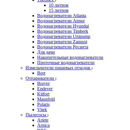
10 литров
15 литров
Водонагреватели Atlanta
Водонагреватели Atmor
Водонагреватели Hyundai
Водонагреватели Timberk
Водонагреватели Unipump
Водонагреватели Zanussi
Водонагреватели Ресанта
Для дачи
Накопительные водонагреватели
Проточные водонагреватели
Измельчители пищевых отходов
Bort
Отпариватели
Brayer
Endever
Kitfort
Maunfeld
Polaris
Vitek
Пылесосы
Ariete
Arnica