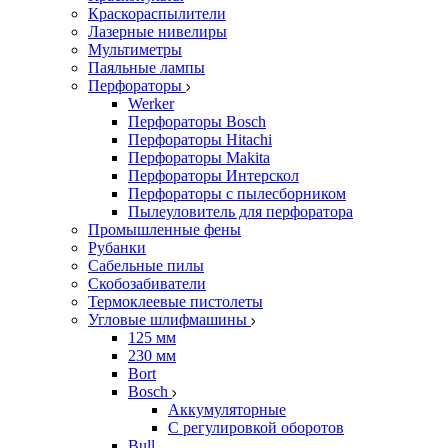
Краскораспылители
Лазерные нивелиры
Мультиметры
Паяльные лампы
Перфораторы
Werker
Перфораторы Bosch
Перфораторы Hitachi
Перфораторы Makita
Перфораторы Интерскол
Перфораторы с пылесборником
Пылеуловитель для перфоратора
Промышленные фены
Рубанки
Сабельные пилы
Скобозабиватели
Термоклеевые пистолеты
Угловые шлифмашины
125 мм
230 мм
Bort
Bosch
Аккумуляторные
С регулировкой оборотов
Bull