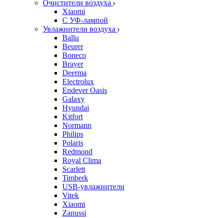
Очистители воздуха
Xiaomi
С УФ-лампой
Увлажнители воздуха
Ballu
Beurer
Boneco
Brayer
Deerma
Electrolux
Endever Oasis
Galaxy
Hyundai
Kitfort
Normann
Philips
Polaris
Redmond
Royal Clima
Scarlett
Timberk
USB-увлажнители
Vitek
Xiaomi
Zanussi