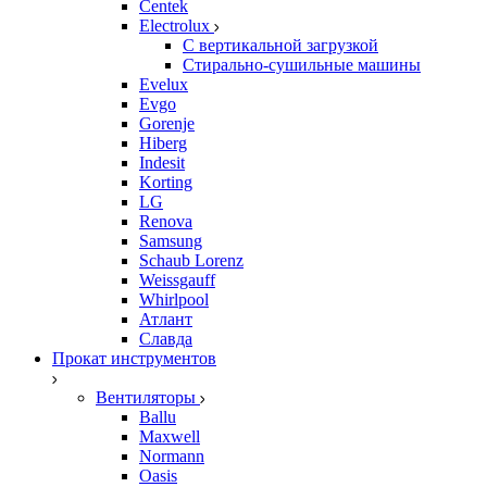
Centek
Electrolux
С вертикальной загрузкой
Стирально-сушильные машины
Evelux
Evgo
Gorenje
Hiberg
Indesit
Korting
LG
Renova
Samsung
Schaub Lorenz
Weissgauff
Whirlpool
Атлант
Славда
Прокат инструментов
Вентиляторы
Ballu
Maxwell
Normann
Oasis