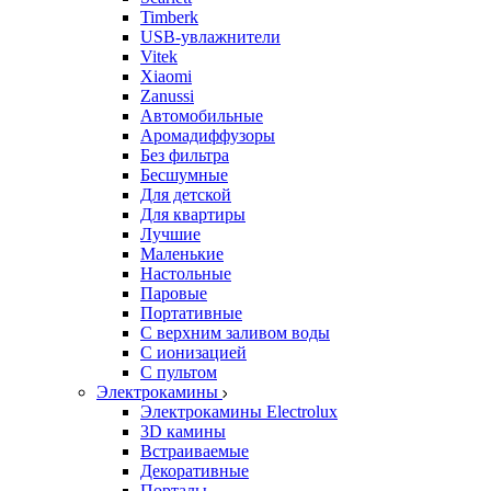
Timberk
USB-увлажнители
Vitek
Xiaomi
Zanussi
Автомобильные
Аромадиффузоры
Без фильтра
Бесшумные
Для детской
Для квартиры
Лучшие
Маленькие
Настольные
Паровые
Портативные
С верхним заливом воды
С ионизацией
С пультом
Электрокамины
Электрокамины Electrolux
3D камины
Встраиваемые
Декоративные
Порталы