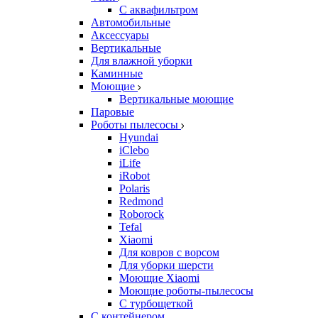
С аквафильтром
Автомобильные
Аксессуары
Вертикальные
Для влажной уборки
Каминные
Моющие
Вертикальные моющие
Паровые
Роботы пылесосы
Hyundai
iClebo
iLife
iRobot
Polaris
Redmond
Roborock
Tefal
Xiaomi
Для ковров с ворсом
Для уборки шерсти
Моющие Xiaomi
Моющие роботы-пылесосы
С турбощеткой
С контейнером