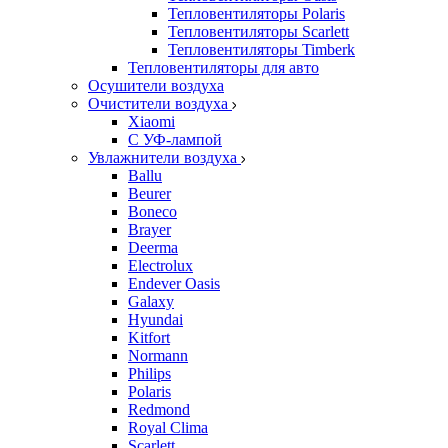
Тепловентиляторы Polaris
Тепловентиляторы Scarlett
Тепловентиляторы Timberk
Тепловентиляторы для авто
Осушители воздуха
Очистители воздуха
Xiaomi
С УФ-лампой
Увлажнители воздуха
Ballu
Beurer
Boneco
Brayer
Deerma
Electrolux
Endever Oasis
Galaxy
Hyundai
Kitfort
Normann
Philips
Polaris
Redmond
Royal Clima
Scarlett