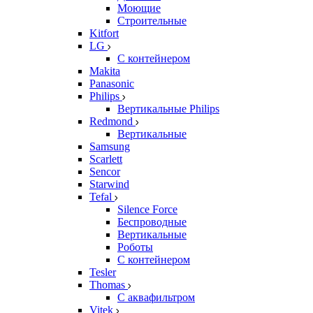
Моющие
Строительные
Kitfort
LG
С контейнером
Makita
Panasonic
Philips
Вертикальные Philips
Redmond
Вертикальные
Samsung
Scarlett
Sencor
Starwind
Tefal
Silence Force
Беспроводные
Вертикальные
Роботы
С контейнером
Tesler
Thomas
С аквафильтром
Vitek