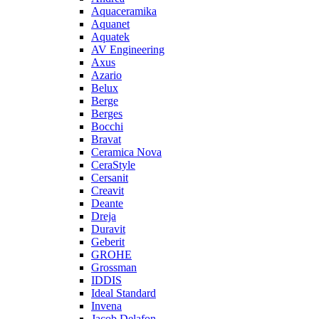
Aquaceramika
Aquanet
Aquatek
AV Engineering
Axus
Azario
Belux
Berge
Berges
Bocchi
Bravat
Ceramica Nova
CeraStyle
Cersanit
Creavit
Deante
Dreja
Duravit
Geberit
GROHE
Grossman
IDDIS
Ideal Standard
Invena
Jacob Delafon