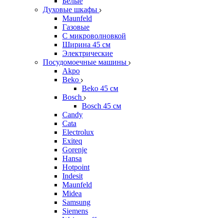
Белые
Духовые шкафы
Maunfeld
Газовые
С микроволновкой
Ширина 45 см
Электрические
Посудомоечные машины
Akpo
Beko
Beko 45 см
Bosch
Bosch 45 см
Candy
Cata
Electrolux
Exiteq
Gorenje
Hansa
Hotpoint
Indesit
Maunfeld
Midea
Samsung
Siemens