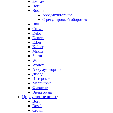
230 мм
Bort
Bosch
Аккумуляторные
С регулировкой оборотов
Bull
Crown
Deko
Denzel
Edon
Kolner
Makita
Sturm
Watt
Wortex
Аккумуляторные
Диолд
Интерскол
Маленькие
Фиолент
Энергомаш
Циркулярные пилы
Bort
Bosch
Crown