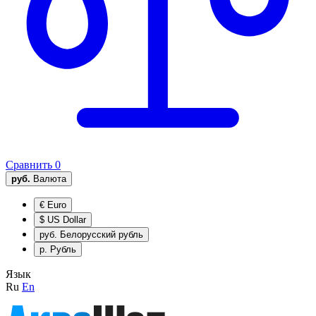
Сравнить
0
руб.
Валюта
€
Euro
$
US Dollar
руб.
Белорусский рубль
р.
Рубль
Язык
Ru
En