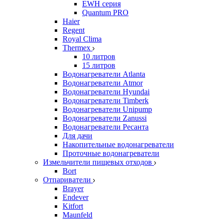
EWH серия
Quantum PRO
Haier
Regent
Royal Clima
Thermex
10 литров
15 литров
Водонагреватели Atlanta
Водонагреватели Atmor
Водонагреватели Hyundai
Водонагреватели Timberk
Водонагреватели Unipump
Водонагреватели Zanussi
Водонагреватели Ресанта
Для дачи
Накопительные водонагреватели
Проточные водонагреватели
Измельчители пищевых отходов
Bort
Отпариватели
Brayer
Endever
Kitfort
Maunfeld