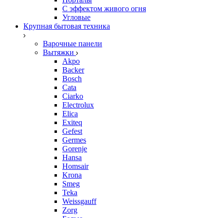
С эффектом живого огня
Угловые
Крупная бытовая техника
Варочные панели
Вытяжки
Akpo
Backer
Bosch
Cata
Ciarko
Electrolux
Elica
Exiteq
Gefest
Germes
Gorenje
Hansa
Homsair
Krona
Smeg
Teka
Weissgauff
Zorg