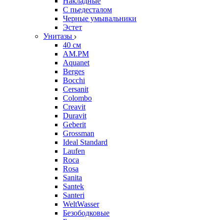
Накладные
С пьедесталом
Черные умывальники
Эстет
Унитазы
40 см
AM.PM
Aquanet
Berges
Bocchi
Cersanit
Colombo
Creavit
Duravit
Geberit
Grossman
Ideal Standard
Laufen
Roca
Rosa
Sanita
Santek
Santeri
WeltWasser
Безободковые