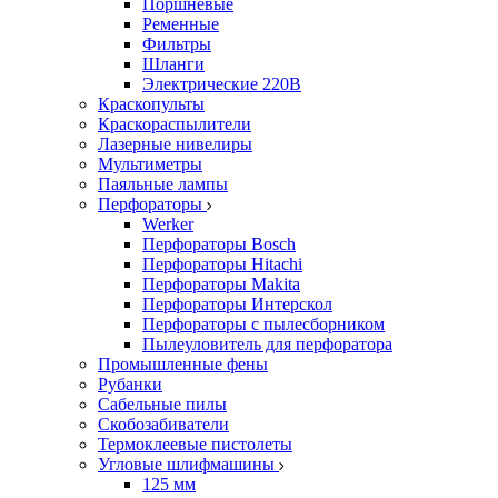
Поршневые
Ременные
Фильтры
Шланги
Электрические 220В
Краскопульты
Краскораспылители
Лазерные нивелиры
Мультиметры
Паяльные лампы
Перфораторы
Werker
Перфораторы Bosch
Перфораторы Hitachi
Перфораторы Makita
Перфораторы Интерскол
Перфораторы с пылесборником
Пылеуловитель для перфоратора
Промышленные фены
Рубанки
Сабельные пилы
Скобозабиватели
Термоклеевые пистолеты
Угловые шлифмашины
125 мм