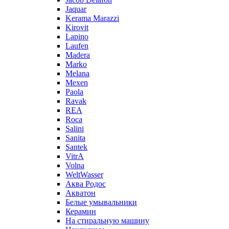
Jaquar
Kerama Marazzi
Kirovit
Lapino
Laufen
Madera
Marko
Melana
Mexen
Paola
Ravak
REA
Roca
Salini
Sanita
Santek
VitrA
Volna
WeltWasser
Аква Родос
Акватон
Белые умывальники
Керамин
На стиральную машину