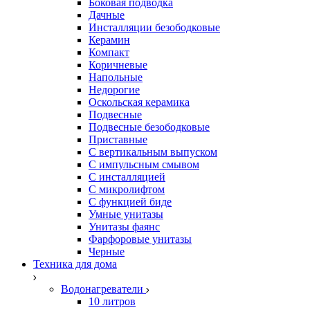
Боковая подводка
Дачные
Инсталляции безободковые
Керамин
Компакт
Коричневые
Напольные
Недорогие
Оскольская керамика
Подвесные
Подвесные безободковые
Приставные
С вертикальным выпуском
С импульсным смывом
С инсталляцией
С микролифтом
С функцией биде
Умные унитазы
Унитазы фаянс
Фарфоровые унитазы
Черные
Техника для дома
Водонагреватели
10 литров