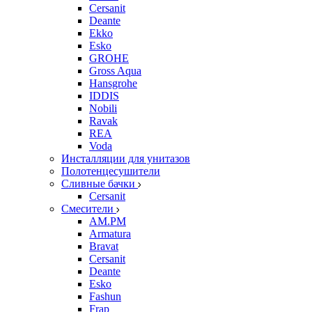
Cersanit
Deante
Ekko
Esko
GROHE
Gross Aqua
Hansgrohe
IDDIS
Nobili
Ravak
REA
Voda
Инсталляции для унитазов
Полотенцесушители
Сливные бачки
Cersanit
Смесители
AM.PM
Armatura
Bravat
Cersanit
Deante
Esko
Fashun
Frap