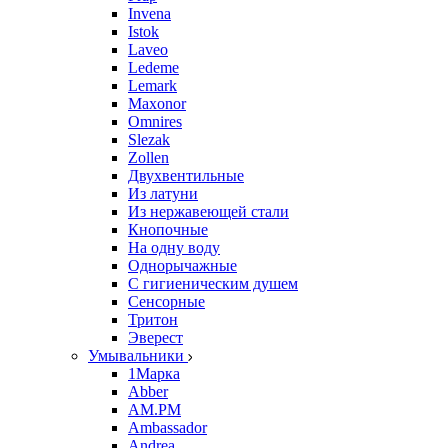
Invena
Istok
Laveo
Ledeme
Lemark
Maxonor
Omnires
Slezak
Zollen
Двухвентильные
Из латуни
Из нержавеющей стали
Кнопочные
На одну воду
Однорычажные
С гигиеническим душем
Сенсорные
Тритон
Эверест
Умывальники
1Марка
Abber
AM.PM
Ambassador
Andrea