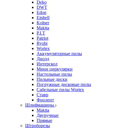
Deko
DWT
Edon
Einhell
Kolner
Makita
P.I.T
Patriot
Ryobi
Wortex
Аккумуляторные пилы
Диолд
Интерскол
Мини циркулярки
Настольные пилы
Пильные диски
Погружные дисковые пилы
Сабельные пилы Wortex
Ставр
Фиолент
Шлифмашины
Makita
Двуручные
Прямые
Штроборезы