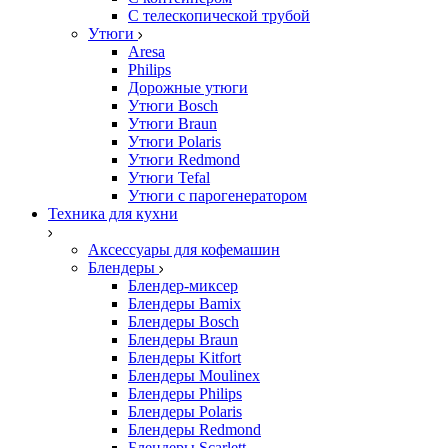
С телескопической трубой
Утюги
Aresa
Philips
Дорожные утюги
Утюги Bosch
Утюги Braun
Утюги Polaris
Утюги Redmond
Утюги Tefal
Утюги с парогенератором
Техника для кухни
Аксессуары для кофемашин
Блендеры
Блендер-миксер
Блендеры Bamix
Блендеры Bosch
Блендеры Braun
Блендеры Kitfort
Блендеры Moulinex
Блендеры Philips
Блендеры Polaris
Блендеры Redmond
Блендеры Scarlett