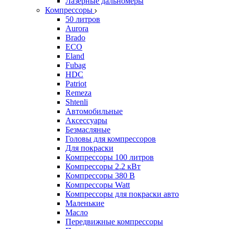
Лазерные дальномеры
Компрессоры
50 литров
Aurora
Brado
ECO
Eland
Fubag
HDC
Patriot
Remeza
Shtenli
Автомобильные
Аксессуары
Безмасляные
Головы для компрессоров
Для покраски
Компрессоры 100 литров
Компрессоры 2.2 кВт
Компрессоры 380 В
Компрессоры Watt
Компрессоры для покраски авто
Маленькие
Масло
Передвижные компрессоры