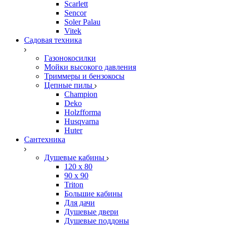
Scarlett
Sencor
Soler Palau
Vitek
Садовая техника
Газонокосилки
Мойки высокого давления
Триммеры и бензокосы
Цепные пилы
Champion
Deko
Holzfforma
Husqvarna
Huter
Сантехника
Душевые кабины
120 x 80
90 х 90
Triton
Большие кабины
Для дачи
Душевые двери
Душевые поддоны