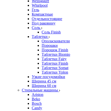
Weissgauff
Whirlpool
Гель
Компактные
Отдельностоящие
Под раковину
Соль
Соль Finish
Таблетки
Ополаскиватели
Порошки
Порошок Finish
Таблетки Biomio
Таблетки Fairy
Таблетки Finish
Таблетки Somat
Таблетки Yplon
Узкие посудомойки
Ширина 45 см
Ширина 60 см
Стиральные машины
Ariston
Beko
Bosch
Candy