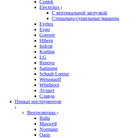
Centek
Electrolux
С вертикальной загрузкой
Стирально-сушильные машины
Evelux
Evgo
Gorenje
Hiberg
Indesit
Korting
LG
Renova
Samsung
Schaub Lorenz
Weissgauff
Whirlpool
Атлант
Славда
Прокат инструментов
Вентиляторы
Ballu
Maxwell
Normann
Oasis