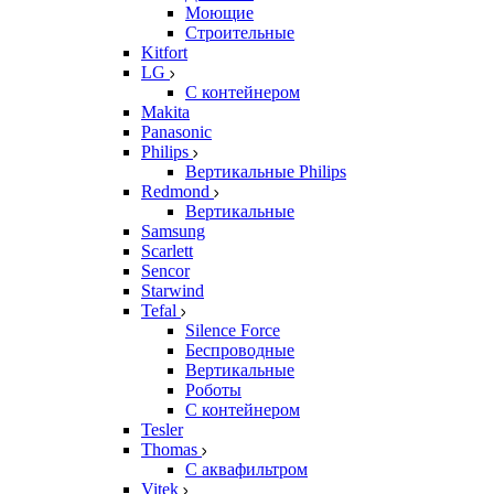
Моющие
Строительные
Kitfort
LG
С контейнером
Makita
Panasonic
Philips
Вертикальные Philips
Redmond
Вертикальные
Samsung
Scarlett
Sencor
Starwind
Tefal
Silence Force
Беспроводные
Вертикальные
Роботы
С контейнером
Tesler
Thomas
С аквафильтром
Vitek