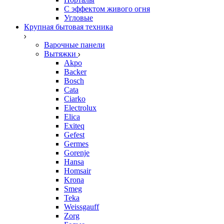
С эффектом живого огня
Угловые
Крупная бытовая техника
Варочные панели
Вытяжки
Akpo
Backer
Bosch
Cata
Ciarko
Electrolux
Elica
Exiteq
Gefest
Germes
Gorenje
Hansa
Homsair
Krona
Smeg
Teka
Weissgauff
Zorg