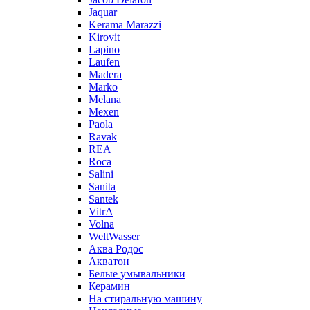
Jaquar
Kerama Marazzi
Kirovit
Lapino
Laufen
Madera
Marko
Melana
Mexen
Paola
Ravak
REA
Roca
Salini
Sanita
Santek
VitrA
Volna
WeltWasser
Аква Родос
Акватон
Белые умывальники
Керамин
На стиральную машину