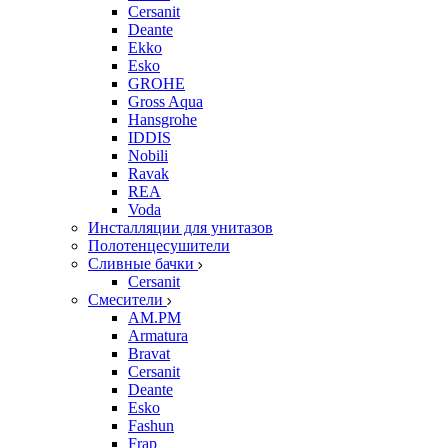
Cersanit
Deante
Ekko
Esko
GROHE
Gross Aqua
Hansgrohe
IDDIS
Nobili
Ravak
REA
Voda
Инсталляции для унитазов
Полотенцесушители
Сливные бачки
Cersanit
Смесители
AM.PM
Armatura
Bravat
Cersanit
Deante
Esko
Fashun
Frap