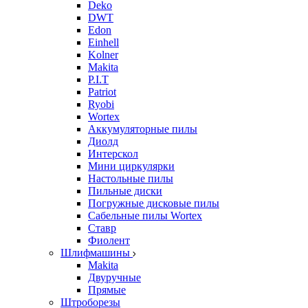
Deko
DWT
Edon
Einhell
Kolner
Makita
P.I.T
Patriot
Ryobi
Wortex
Аккумуляторные пилы
Диолд
Интерскол
Мини циркулярки
Настольные пилы
Пильные диски
Погружные дисковые пилы
Сабельные пилы Wortex
Ставр
Фиолент
Шлифмашины
Makita
Двуручные
Прямые
Штроборезы