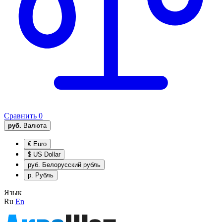
Сравнить
0
руб.
Валюта
€
Euro
$
US Dollar
руб.
Белорусский рубль
р.
Рубль
Язык
Ru
En