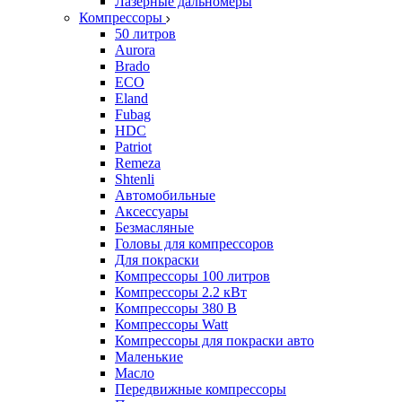
Лазерные дальномеры
Компрессоры
50 литров
Aurora
Brado
ECO
Eland
Fubag
HDC
Patriot
Remeza
Shtenli
Автомобильные
Аксессуары
Безмасляные
Головы для компрессоров
Для покраски
Компрессоры 100 литров
Компрессоры 2.2 кВт
Компрессоры 380 В
Компрессоры Watt
Компрессоры для покраски авто
Маленькие
Масло
Передвижные компрессоры