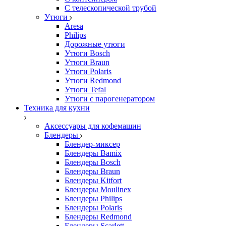
С телескопической трубой
Утюги
Aresa
Philips
Дорожные утюги
Утюги Bosch
Утюги Braun
Утюги Polaris
Утюги Redmond
Утюги Tefal
Утюги с парогенератором
Техника для кухни
Аксессуары для кофемашин
Блендеры
Блендер-миксер
Блендеры Bamix
Блендеры Bosch
Блендеры Braun
Блендеры Kitfort
Блендеры Moulinex
Блендеры Philips
Блендеры Polaris
Блендеры Redmond
Блендеры Scarlett