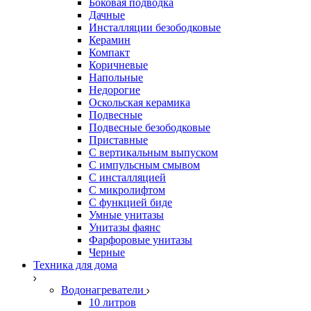
Боковая подводка
Дачные
Инсталляции безободковые
Керамин
Компакт
Коричневые
Напольные
Недорогие
Оскольская керамика
Подвесные
Подвесные безободковые
Приставные
С вертикальным выпуском
С импульсным смывом
С инсталляцией
С микролифтом
С функцией биде
Умные унитазы
Унитазы фаянс
Фарфоровые унитазы
Черные
Техника для дома
Водонагреватели
10 литров