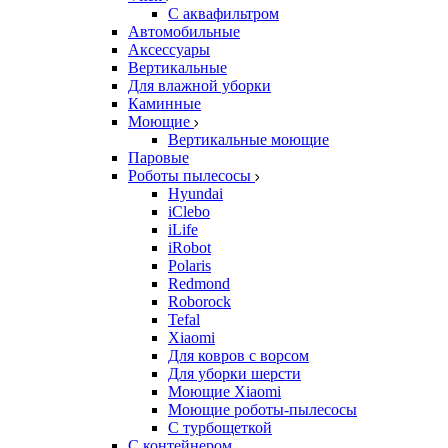
С аквафильтром
Автомобильные
Аксессуары
Вертикальные
Для влажной уборки
Каминные
Моющие
Вертикальные моющие
Паровые
Роботы пылесосы
Hyundai
iClebo
iLife
iRobot
Polaris
Redmond
Roborock
Tefal
Xiaomi
Для ковров с ворсом
Для уборки шерсти
Моющие Xiaomi
Моющие роботы-пылесосы
С турбощеткой
С контейнером