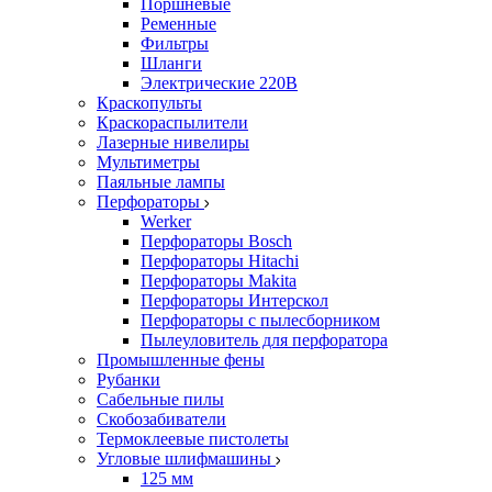
Поршневые
Ременные
Фильтры
Шланги
Электрические 220В
Краскопульты
Краскораспылители
Лазерные нивелиры
Мультиметры
Паяльные лампы
Перфораторы
Werker
Перфораторы Bosch
Перфораторы Hitachi
Перфораторы Makita
Перфораторы Интерскол
Перфораторы с пылесборником
Пылеуловитель для перфоратора
Промышленные фены
Рубанки
Сабельные пилы
Скобозабиватели
Термоклеевые пистолеты
Угловые шлифмашины
125 мм