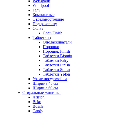
Weissgauff
Whirlpool
Гель
Компактные
Отдельностоящие
Под раковину
Соль
Соль Finish
Таблетки
Ополаскиватели
Порошки
Порошок Finish
Таблетки Biomio
Таблетки Fairy
Таблетки Finish
Таблетки Somat
Таблетки Yplon
Узкие посудомойки
Ширина 45 см
Ширина 60 см
Стиральные машины
Ariston
Beko
Bosch
Candy