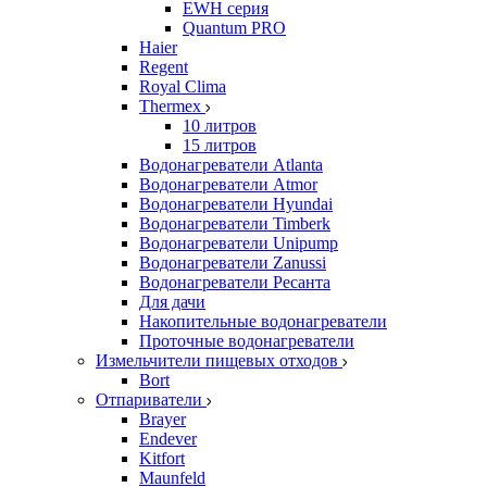
EWH серия
Quantum PRO
Haier
Regent
Royal Clima
Thermex
10 литров
15 литров
Водонагреватели Atlanta
Водонагреватели Atmor
Водонагреватели Hyundai
Водонагреватели Timberk
Водонагреватели Unipump
Водонагреватели Zanussi
Водонагреватели Ресанта
Для дачи
Накопительные водонагреватели
Проточные водонагреватели
Измельчители пищевых отходов
Bort
Отпариватели
Brayer
Endever
Kitfort
Maunfeld