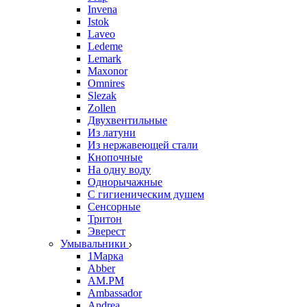
Invena
Istok
Laveo
Ledeme
Lemark
Maxonor
Omnires
Slezak
Zollen
Двухвентильные
Из латуни
Из нержавеющей стали
Кнопочные
На одну воду
Однорычажные
С гигиеническим душем
Сенсорные
Тритон
Эверест
Умывальники
1Марка
Abber
AM.PM
Ambassador
Andrea