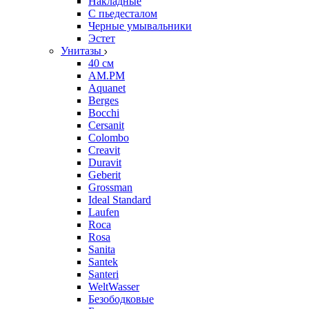
Накладные
С пьедесталом
Черные умывальники
Эстет
Унитазы
40 см
AM.PM
Aquanet
Berges
Bocchi
Cersanit
Colombo
Creavit
Duravit
Geberit
Grossman
Ideal Standard
Laufen
Roca
Rosa
Sanita
Santek
Santeri
WeltWasser
Безободковые