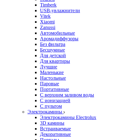
Timberk
USB-увлажнители
Vitek
Xiaomi
Zanussi
Автомобильные
Аромадиффузоры
Без фильтра
Бесшумные
Для детской
Для квартиры
Лучшие
Маленькие
Настольные
Паровые
Портативные
С верхним заливом воды
С ионизацией
С пультом
Электрокамины
Электрокамины Electrolux
3D камины
Встраиваемые
Декоративные
Порталы