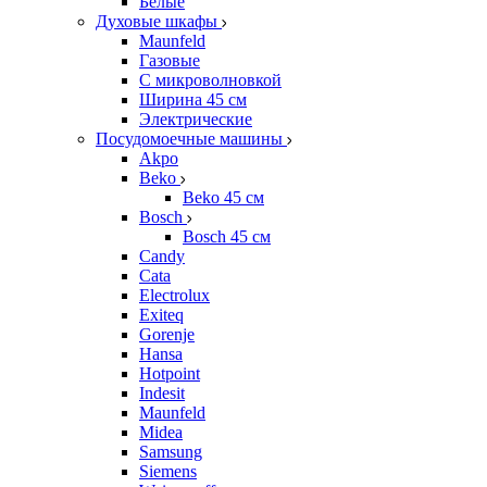
Белые
Духовые шкафы
Maunfeld
Газовые
С микроволновкой
Ширина 45 см
Электрические
Посудомоечные машины
Akpo
Beko
Beko 45 см
Bosch
Bosch 45 см
Candy
Cata
Electrolux
Exiteq
Gorenje
Hansa
Hotpoint
Indesit
Maunfeld
Midea
Samsung
Siemens