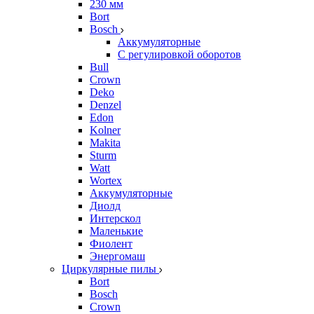
230 мм
Bort
Bosch
Аккумуляторные
С регулировкой оборотов
Bull
Crown
Deko
Denzel
Edon
Kolner
Makita
Sturm
Watt
Wortex
Аккумуляторные
Диолд
Интерскол
Маленькие
Фиолент
Энергомаш
Циркулярные пилы
Bort
Bosch
Crown