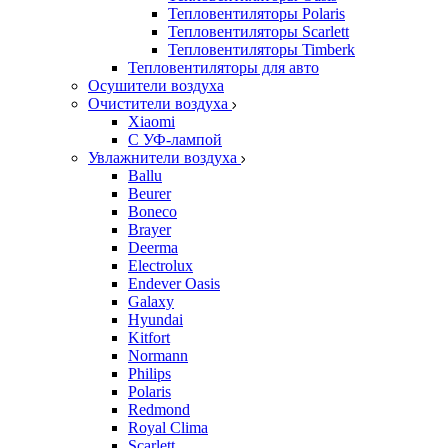
Тепловентиляторы Polaris
Тепловентиляторы Scarlett
Тепловентиляторы Timberk
Тепловентиляторы для авто
Осушители воздуха
Очистители воздуха
Xiaomi
С УФ-лампой
Увлажнители воздуха
Ballu
Beurer
Boneco
Brayer
Deerma
Electrolux
Endever Oasis
Galaxy
Hyundai
Kitfort
Normann
Philips
Polaris
Redmond
Royal Clima
Scarlett