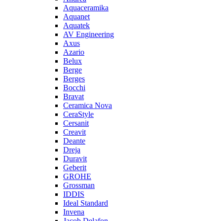
Aquaceramika
Aquanet
Aquatek
AV Engineering
Axus
Azario
Belux
Berge
Berges
Bocchi
Bravat
Ceramica Nova
CeraStyle
Cersanit
Creavit
Deante
Dreja
Duravit
Geberit
GROHE
Grossman
IDDIS
Ideal Standard
Invena
Jacob Delafon