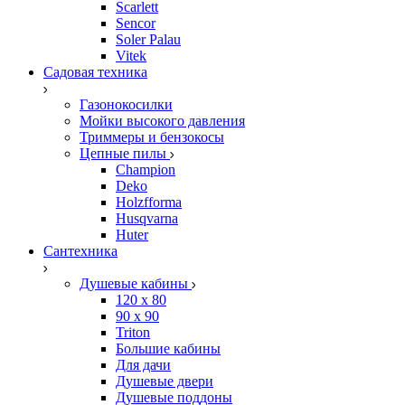
Scarlett
Sencor
Soler Palau
Vitek
Садовая техника
Газонокосилки
Мойки высокого давления
Триммеры и бензокосы
Цепные пилы
Champion
Deko
Holzfforma
Husqvarna
Huter
Сантехника
Душевые кабины
120 x 80
90 х 90
Triton
Большие кабины
Для дачи
Душевые двери
Душевые поддоны