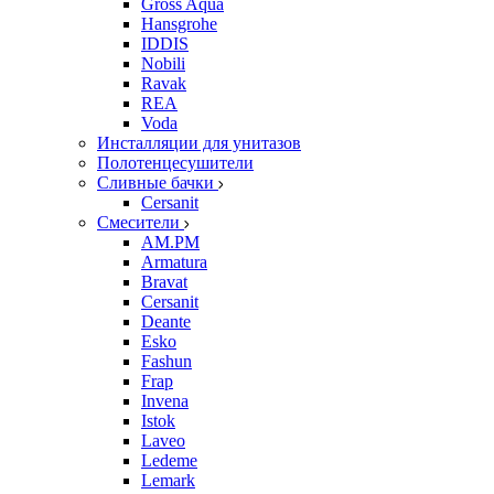
Gross Aqua
Hansgrohe
IDDIS
Nobili
Ravak
REA
Voda
Инсталляции для унитазов
Полотенцесушители
Сливные бачки
Cersanit
Смесители
AM.PM
Armatura
Bravat
Cersanit
Deante
Esko
Fashun
Frap
Invena
Istok
Laveo
Ledeme
Lemark