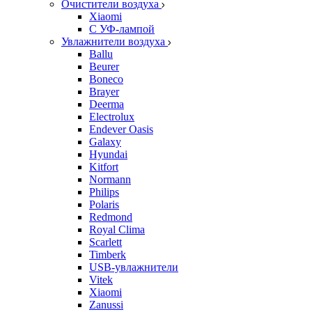
Очистители воздуха
Xiaomi
С УФ-лампой
Увлажнители воздуха
Ballu
Beurer
Boneco
Brayer
Deerma
Electrolux
Endever Oasis
Galaxy
Hyundai
Kitfort
Normann
Philips
Polaris
Redmond
Royal Clima
Scarlett
Timberk
USB-увлажнители
Vitek
Xiaomi
Zanussi