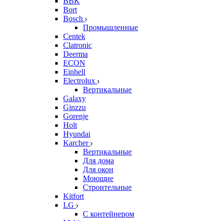
BBK
Bort
Bosch
Промышленные
Centek
Clatronic
Deerma
ECON
Einhell
Electrolux
Вертикальные
Galaxy
Ginzzu
Gorenje
Holt
Hyundai
Karcher
Вертикальные
Для дома
Для окон
Моющие
Строительные
Kitfort
LG
С контейнером