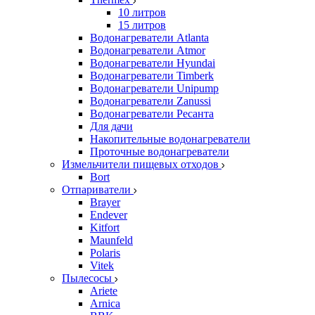
10 литров
15 литров
Водонагреватели Atlanta
Водонагреватели Atmor
Водонагреватели Hyundai
Водонагреватели Timberk
Водонагреватели Unipump
Водонагреватели Zanussi
Водонагреватели Ресанта
Для дачи
Накопительные водонагреватели
Проточные водонагреватели
Измельчители пищевых отходов
Bort
Отпариватели
Brayer
Endever
Kitfort
Maunfeld
Polaris
Vitek
Пылесосы
Ariete
Arnica