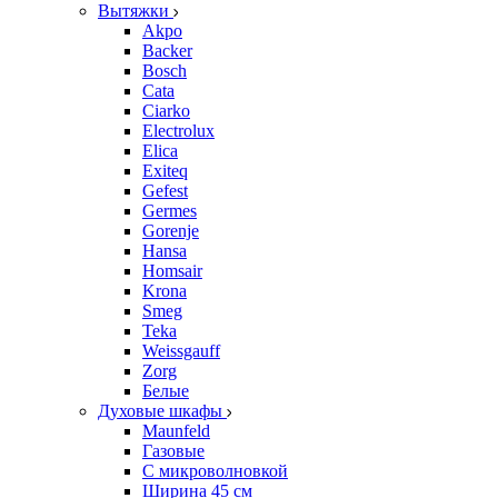
Вытяжки
Akpo
Backer
Bosch
Cata
Ciarko
Electrolux
Elica
Exiteq
Gefest
Germes
Gorenje
Hansa
Homsair
Krona
Smeg
Teka
Weissgauff
Zorg
Белые
Духовые шкафы
Maunfeld
Газовые
С микроволновкой
Ширина 45 см