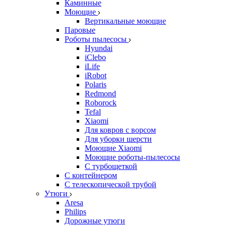
Каминные
Моющие
Вертикальные моющие
Паровые
Роботы пылесосы
Hyundai
iClebo
iLife
iRobot
Polaris
Redmond
Roborock
Tefal
Xiaomi
Для ковров с ворсом
Для уборки шерсти
Моющие Xiaomi
Моющие роботы-пылесосы
С турбощеткой
С контейнером
С телескопической трубой
Утюги
Aresa
Philips
Дорожные утюги