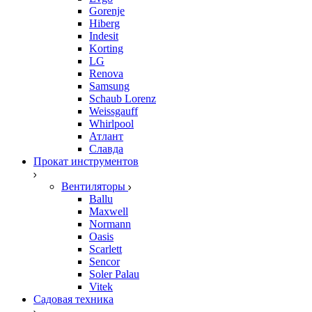
Gorenje
Hiberg
Indesit
Korting
LG
Renova
Samsung
Schaub Lorenz
Weissgauff
Whirlpool
Атлант
Славда
Прокат инструментов
Вентиляторы
Ballu
Maxwell
Normann
Oasis
Scarlett
Sencor
Soler Palau
Vitek
Садовая техника