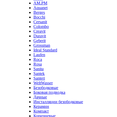
AM.PM
Aquanet
Berges
Bocchi
Cersanit
Colombo
Creavit
Duravit
Geberit
Grossman
Ideal Standard
Laufen
Roca
Rosa
Sanita
Santek
Santeri
WeltWasser
Безободковые
Боковая подводка
Дачные
Инсталляции безободковые
Керамин
Компакт
Коричневые