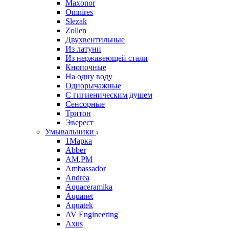
Maxonor
Omnires
Slezak
Zollen
Двухвентильные
Из латуни
Из нержавеющей стали
Кнопочные
На одну воду
Однорычажные
С гигиеническим душем
Сенсорные
Тритон
Эверест
Умывальники
1Марка
Abber
AM.PM
Ambassador
Andrea
Aquaceramika
Aquanet
Aquatek
AV Engineering
Axus