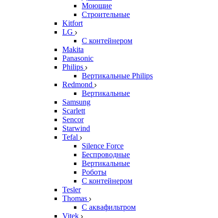
Моющие
Строительные
Kitfort
LG
С контейнером
Makita
Panasonic
Philips
Вертикальные Philips
Redmond
Вертикальные
Samsung
Scarlett
Sencor
Starwind
Tefal
Silence Force
Беспроводные
Вертикальные
Роботы
С контейнером
Tesler
Thomas
С аквафильтром
Vitek