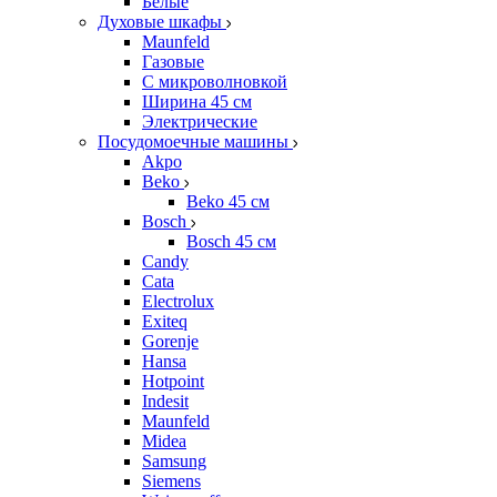
Белые
Духовые шкафы
Maunfeld
Газовые
С микроволновкой
Ширина 45 см
Электрические
Посудомоечные машины
Akpo
Beko
Beko 45 см
Bosch
Bosch 45 см
Candy
Cata
Electrolux
Exiteq
Gorenje
Hansa
Hotpoint
Indesit
Maunfeld
Midea
Samsung
Siemens