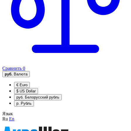
Сравнить
0
руб.
Валюта
€
Euro
$
US Dollar
руб.
Белорусский рубль
р.
Рубль
Язык
Ru
En