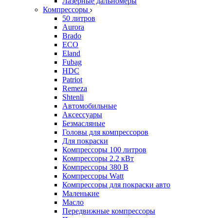
Лазерные дальномеры
Компрессоры
50 литров
Aurora
Brado
ECO
Eland
Fubag
HDC
Patriot
Remeza
Shtenli
Автомобильные
Аксессуары
Безмасляные
Головы для компрессоров
Для покраски
Компрессоры 100 литров
Компрессоры 2.2 кВт
Компрессоры 380 В
Компрессоры Watt
Компрессоры для покраски авто
Маленькие
Масло
Передвижные компрессоры