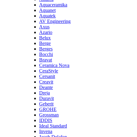
Aquaceramika
Aquanet
Aquatek
AV Engineering
Axus
Azario
Belux
Berge
Berges
Bocchi
Bravat
Ceramica Nova
CeraStyle
Cersanit
Creavit
Deante
Dreja
Duravit
Geberit
GROHE
Grossman
IDDIS
Ideal Standard
Invena
Jacob Delafon