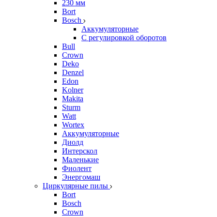
230 мм
Bort
Bosch
Аккумуляторные
С регулировкой оборотов
Bull
Crown
Deko
Denzel
Edon
Kolner
Makita
Sturm
Watt
Wortex
Аккумуляторные
Диолд
Интерскол
Маленькие
Фиолент
Энергомаш
Циркулярные пилы
Bort
Bosch
Crown