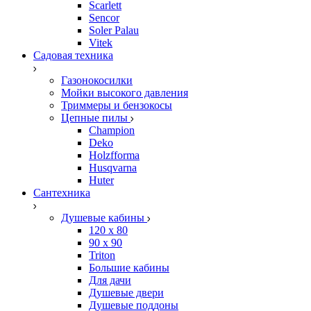
Scarlett
Sencor
Soler Palau
Vitek
Садовая техника
Газонокосилки
Мойки высокого давления
Триммеры и бензокосы
Цепные пилы
Champion
Deko
Holzfforma
Husqvarna
Huter
Сантехника
Душевые кабины
120 x 80
90 х 90
Triton
Большие кабины
Для дачи
Душевые двери
Душевые поддоны