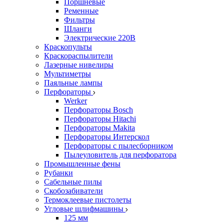
Поршневые
Ременные
Фильтры
Шланги
Электрические 220В
Краскопульты
Краскораспылители
Лазерные нивелиры
Мультиметры
Паяльные лампы
Перфораторы
Werker
Перфораторы Bosch
Перфораторы Hitachi
Перфораторы Makita
Перфораторы Интерскол
Перфораторы с пылесборником
Пылеуловитель для перфоратора
Промышленные фены
Рубанки
Сабельные пилы
Скобозабиватели
Термоклеевые пистолеты
Угловые шлифмашины
125 мм