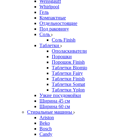
Weissgauff
Whirlpool
Гель
Компактные
Отдельностоящие
Под раковину
Соль
Соль Finish
Таблетки
Ополаскиватели
Порошки
Порошок Finish
Таблетки Biomio
Таблетки Fairy
Таблетки Finish
Таблетки Somat
Таблетки Yplon
Узкие посудомойки
Ширина 45 см
Ширина 60 см
Стиральные машины
Ariston
Beko
Bosch
Candy