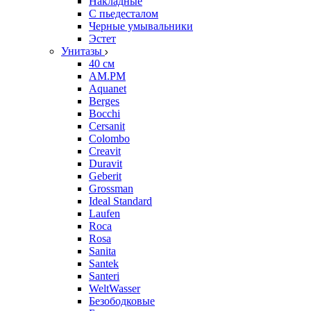
Накладные
С пьедесталом
Черные умывальники
Эстет
Унитазы
40 см
AM.PM
Aquanet
Berges
Bocchi
Cersanit
Colombo
Creavit
Duravit
Geberit
Grossman
Ideal Standard
Laufen
Roca
Rosa
Sanita
Santek
Santeri
WeltWasser
Безободковые