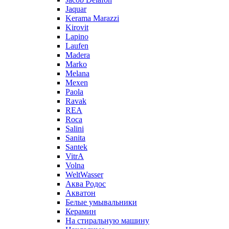
Jaquar
Kerama Marazzi
Kirovit
Lapino
Laufen
Madera
Marko
Melana
Mexen
Paola
Ravak
REA
Roca
Salini
Sanita
Santek
VitrA
Volna
WeltWasser
Аква Родос
Акватон
Белые умывальники
Керамин
На стиральную машину