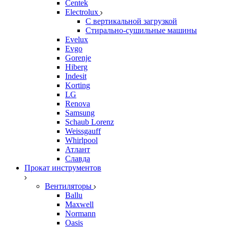
Centek
Electrolux
С вертикальной загрузкой
Стирально-сушильные машины
Evelux
Evgo
Gorenje
Hiberg
Indesit
Korting
LG
Renova
Samsung
Schaub Lorenz
Weissgauff
Whirlpool
Атлант
Славда
Прокат инструментов
Вентиляторы
Ballu
Maxwell
Normann
Oasis