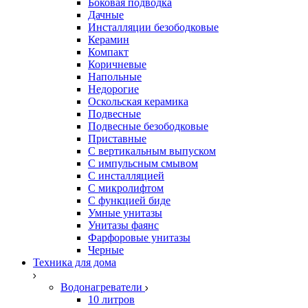
Боковая подводка
Дачные
Инсталляции безободковые
Керамин
Компакт
Коричневые
Напольные
Недорогие
Оскольская керамика
Подвесные
Подвесные безободковые
Приставные
С вертикальным выпуском
С импульсным смывом
С инсталляцией
С микролифтом
С функцией биде
Умные унитазы
Унитазы фаянс
Фарфоровые унитазы
Черные
Техника для дома
Водонагреватели
10 литров