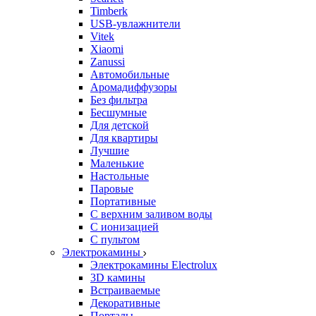
Timberk
USB-увлажнители
Vitek
Xiaomi
Zanussi
Автомобильные
Аромадиффузоры
Без фильтра
Бесшумные
Для детской
Для квартиры
Лучшие
Маленькие
Настольные
Паровые
Портативные
С верхним заливом воды
С ионизацией
С пультом
Электрокамины
Электрокамины Electrolux
3D камины
Встраиваемые
Декоративные
Порталы