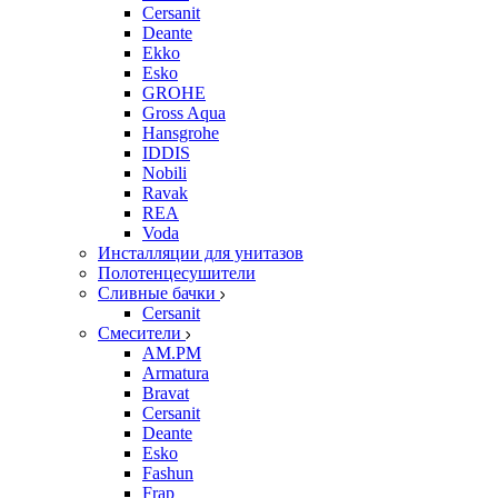
Cersanit
Deante
Ekko
Esko
GROHE
Gross Aqua
Hansgrohe
IDDIS
Nobili
Ravak
REA
Voda
Инсталляции для унитазов
Полотенцесушители
Сливные бачки
Cersanit
Смесители
AM.PM
Armatura
Bravat
Cersanit
Deante
Esko
Fashun
Frap