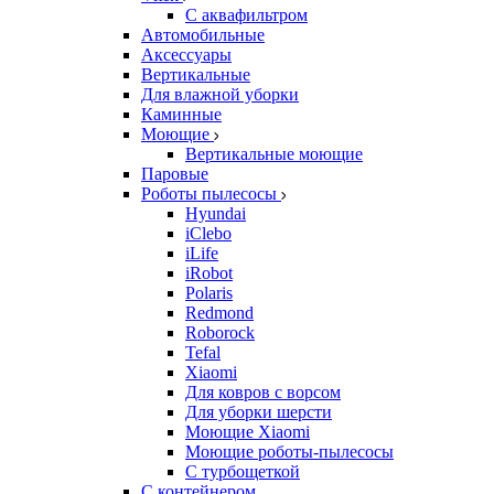
С аквафильтром
Автомобильные
Аксессуары
Вертикальные
Для влажной уборки
Каминные
Моющие
Вертикальные моющие
Паровые
Роботы пылесосы
Hyundai
iClebo
iLife
iRobot
Polaris
Redmond
Roborock
Tefal
Xiaomi
Для ковров с ворсом
Для уборки шерсти
Моющие Xiaomi
Моющие роботы-пылесосы
С турбощеткой
С контейнером