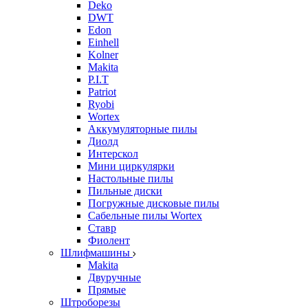
Deko
DWT
Edon
Einhell
Kolner
Makita
P.I.T
Patriot
Ryobi
Wortex
Аккумуляторные пилы
Диолд
Интерскол
Мини циркулярки
Настольные пилы
Пильные диски
Погружные дисковые пилы
Сабельные пилы Wortex
Ставр
Фиолент
Шлифмашины
Makita
Двуручные
Прямые
Штроборезы