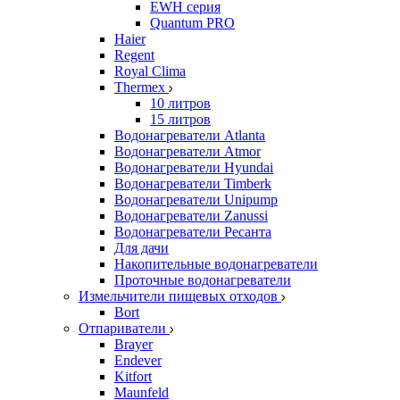
EWH серия
Quantum PRO
Haier
Regent
Royal Clima
Thermex
10 литров
15 литров
Водонагреватели Atlanta
Водонагреватели Atmor
Водонагреватели Hyundai
Водонагреватели Timberk
Водонагреватели Unipump
Водонагреватели Zanussi
Водонагреватели Ресанта
Для дачи
Накопительные водонагреватели
Проточные водонагреватели
Измельчители пищевых отходов
Bort
Отпариватели
Brayer
Endever
Kitfort
Maunfeld