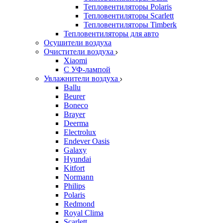
Тепловентиляторы Polaris
Тепловентиляторы Scarlett
Тепловентиляторы Timberk
Тепловентиляторы для авто
Осушители воздуха
Очистители воздуха
Xiaomi
С УФ-лампой
Увлажнители воздуха
Ballu
Beurer
Boneco
Brayer
Deerma
Electrolux
Endever Oasis
Galaxy
Hyundai
Kitfort
Normann
Philips
Polaris
Redmond
Royal Clima
Scarlett