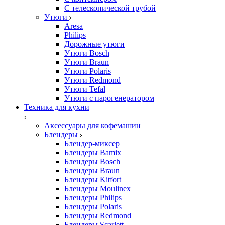
С телескопической трубой
Утюги
Aresa
Philips
Дорожные утюги
Утюги Bosch
Утюги Braun
Утюги Polaris
Утюги Redmond
Утюги Tefal
Утюги с парогенератором
Техника для кухни
Аксессуары для кофемашин
Блендеры
Блендер-миксер
Блендеры Bamix
Блендеры Bosch
Блендеры Braun
Блендеры Kitfort
Блендеры Moulinex
Блендеры Philips
Блендеры Polaris
Блендеры Redmond
Блендеры Scarlett