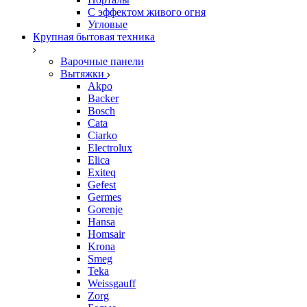
С эффектом живого огня
Угловые
Крупная бытовая техника
Варочные панели
Вытяжки
Akpo
Backer
Bosch
Cata
Ciarko
Electrolux
Elica
Exiteq
Gefest
Germes
Gorenje
Hansa
Homsair
Krona
Smeg
Teka
Weissgauff
Zorg