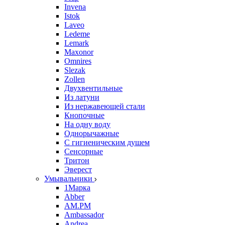
Invena
Istok
Laveo
Ledeme
Lemark
Maxonor
Omnires
Slezak
Zollen
Двухвентильные
Из латуни
Из нержавеющей стали
Кнопочные
На одну воду
Однорычажные
С гигиеническим душем
Сенсорные
Тритон
Эверест
Умывальники
1Марка
Abber
AM.PM
Ambassador
Andrea