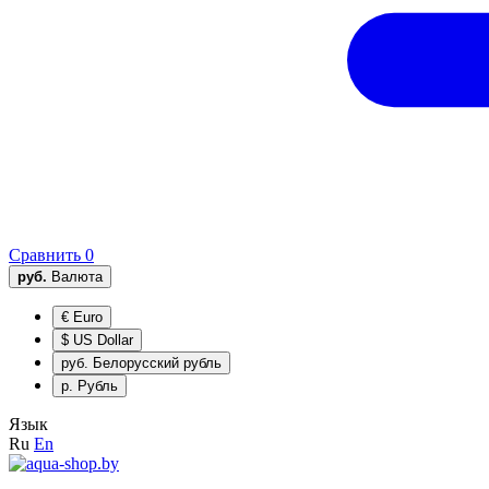
Сравнить
0
руб.
Валюта
€
Euro
$
US Dollar
руб.
Белорусский рубль
р.
Рубль
Язык
Ru
En