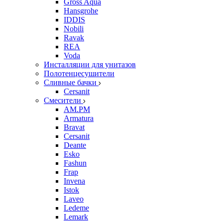
Gross Aqua
Hansgrohe
IDDIS
Nobili
Ravak
REA
Voda
Инсталляции для унитазов
Полотенцесушители
Сливные бачки
Cersanit
Смесители
AM.PM
Armatura
Bravat
Cersanit
Deante
Esko
Fashun
Frap
Invena
Istok
Laveo
Ledeme
Lemark