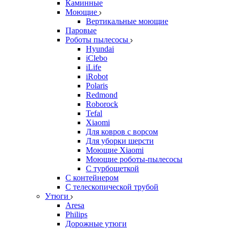
Каминные
Моющие
Вертикальные моющие
Паровые
Роботы пылесосы
Hyundai
iClebo
iLife
iRobot
Polaris
Redmond
Roborock
Tefal
Xiaomi
Для ковров с ворсом
Для уборки шерсти
Моющие Xiaomi
Моющие роботы-пылесосы
С турбощеткой
С контейнером
С телескопической трубой
Утюги
Aresa
Philips
Дорожные утюги