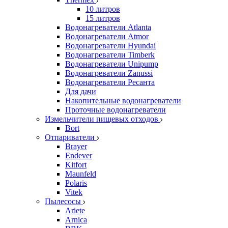
10 литров
15 литров
Водонагреватели Atlanta
Водонагреватели Atmor
Водонагреватели Hyundai
Водонагреватели Timberk
Водонагреватели Unipump
Водонагреватели Zanussi
Водонагреватели Ресанта
Для дачи
Накопительные водонагреватели
Проточные водонагреватели
Измельчители пищевых отходов
Bort
Отпариватели
Brayer
Endever
Kitfort
Maunfeld
Polaris
Vitek
Пылесосы
Ariete
Arnica