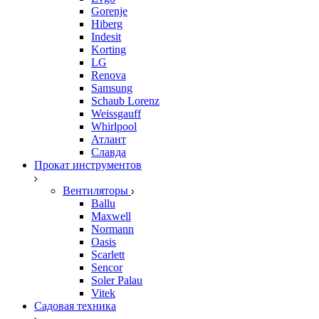
Gorenje
Hiberg
Indesit
Korting
LG
Renova
Samsung
Schaub Lorenz
Weissgauff
Whirlpool
Атлант
Славда
Прокат инструментов
Вентиляторы
Ballu
Maxwell
Normann
Oasis
Scarlett
Sencor
Soler Palau
Vitek
Садовая техника