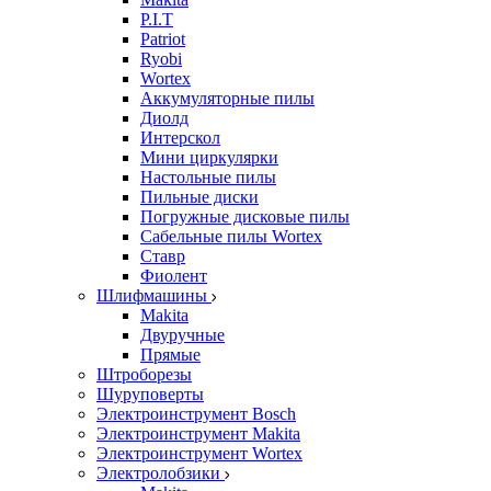
P.I.T
Patriot
Ryobi
Wortex
Аккумуляторные пилы
Диолд
Интерскол
Мини циркулярки
Настольные пилы
Пильные диски
Погружные дисковые пилы
Сабельные пилы Wortex
Ставр
Фиолент
Шлифмашины
Makita
Двуручные
Прямые
Штроборезы
Шуруповерты
Электроинструмент Bosch
Электроинструмент Makita
Электроинструмент Wortex
Электролобзики