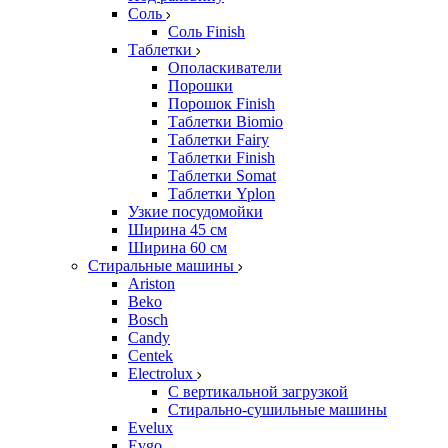
Соль
Соль Finish
Таблетки
Ополаскиватели
Порошки
Порошок Finish
Таблетки Biomio
Таблетки Fairy
Таблетки Finish
Таблетки Somat
Таблетки Yplon
Узкие посудомойки
Ширина 45 см
Ширина 60 см
Стиральные машины
Ariston
Beko
Bosch
Candy
Centek
Electrolux
С вертикальной загрузкой
Стирально-сушильные машины
Evelux
Evgo