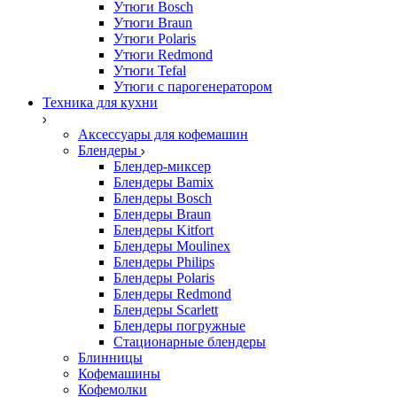
Утюги Bosch
Утюги Braun
Утюги Polaris
Утюги Redmond
Утюги Tefal
Утюги с парогенератором
Техника для кухни
Аксессуары для кофемашин
Блендеры
Блендер-миксер
Блендеры Bamix
Блендеры Bosch
Блендеры Braun
Блендеры Kitfort
Блендеры Moulinex
Блендеры Philips
Блендеры Polaris
Блендеры Redmond
Блендеры Scarlett
Блендеры погружные
Стационарные блендеры
Блинницы
Кофемашины
Кофемолки