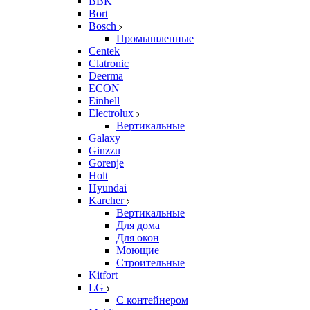
BBK
Bort
Bosch
Промышленные
Centek
Clatronic
Deerma
ECON
Einhell
Electrolux
Вертикальные
Galaxy
Ginzzu
Gorenje
Holt
Hyundai
Karcher
Вертикальные
Для дома
Для окон
Моющие
Строительные
Kitfort
LG
С контейнером