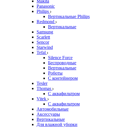
Makita
Panasonic
Philips
Вертикальные Philips
Redmond
Вертикальные
Samsung
Scarlett
Sencor
Starwind
Tefal
Silence Force
Беспроводные
Вертикальные
Роботы
С контейнером
Tesler
Thomas
С аквафильтром
Vitek
С аквафильтром
Автомобильные
Аксессуары
Вертикальные
Для влажной уборки