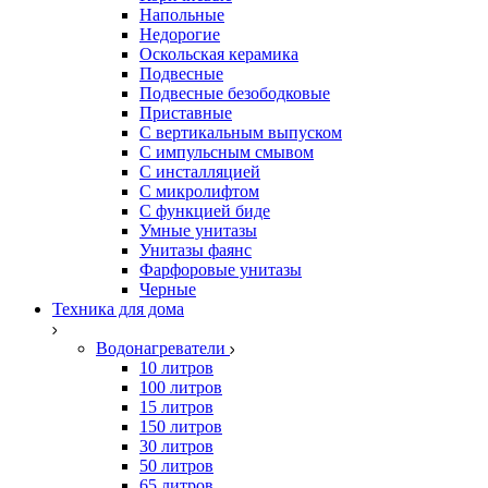
Напольные
Недорогие
Оскольская керамика
Подвесные
Подвесные безободковые
Приставные
С вертикальным выпуском
С импульсным смывом
С инсталляцией
С микролифтом
С функцией биде
Умные унитазы
Унитазы фаянс
Фарфоровые унитазы
Черные
Техника для дома
Водонагреватели
10 литров
100 литров
15 литров
150 литров
30 литров
50 литров
65 литров