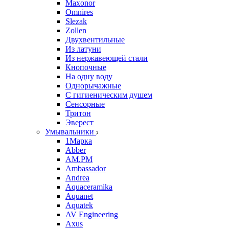
Maxonor
Omnires
Slezak
Zollen
Двухвентильные
Из латуни
Из нержавеющей стали
Кнопочные
На одну воду
Однорычажные
С гигиеническим душем
Сенсорные
Тритон
Эверест
Умывальники
1Марка
Abber
AM.PM
Ambassador
Andrea
Aquaceramika
Aquanet
Aquatek
AV Engineering
Axus