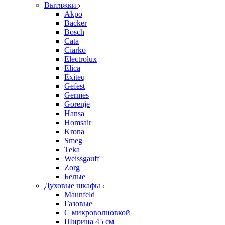
Вытяжки
Akpo
Backer
Bosch
Cata
Ciarko
Electrolux
Elica
Exiteq
Gefest
Germes
Gorenje
Hansa
Homsair
Krona
Smeg
Teka
Weissgauff
Zorg
Белые
Духовые шкафы
Maunfeld
Газовые
С микроволновкой
Ширина 45 см