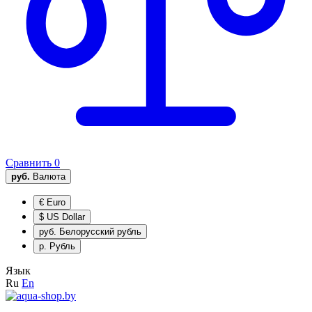
Сравнить
0
руб.
Валюта
€
Euro
$
US Dollar
руб.
Белорусский рубль
р.
Рубль
Язык
Ru
En