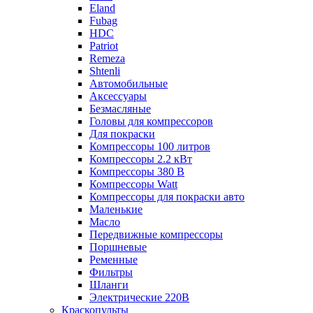
Eland
Fubag
HDC
Patriot
Remeza
Shtenli
Автомобильные
Аксессуары
Безмасляные
Головы для компрессоров
Для покраски
Компрессоры 100 литров
Компрессоры 2.2 кВт
Компрессоры 380 В
Компрессоры Watt
Компрессоры для покраски авто
Маленькие
Масло
Передвижные компрессоры
Поршневые
Ременные
Фильтры
Шланги
Электрические 220В
Краскопульты