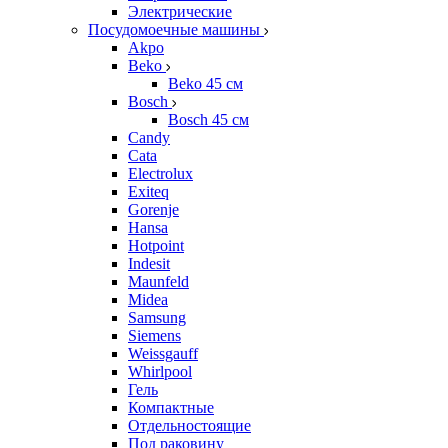
Электрические
Посудомоечные машины
Akpo
Beko
Beko 45 см
Bosch
Bosch 45 см
Candy
Cata
Electrolux
Exiteq
Gorenje
Hansa
Hotpoint
Indesit
Maunfeld
Midea
Samsung
Siemens
Weissgauff
Whirlpool
Гель
Компактные
Отдельностоящие
Под раковину