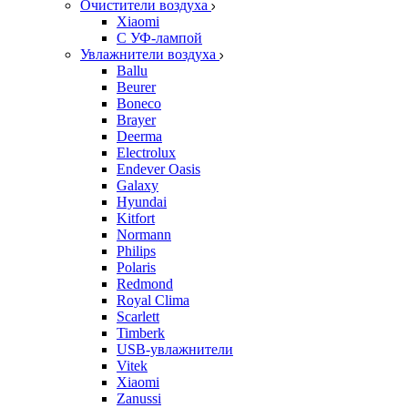
Очистители воздуха
Xiaomi
С УФ-лампой
Увлажнители воздуха
Ballu
Beurer
Boneco
Brayer
Deerma
Electrolux
Endever Oasis
Galaxy
Hyundai
Kitfort
Normann
Philips
Polaris
Redmond
Royal Clima
Scarlett
Timberk
USB-увлажнители
Vitek
Xiaomi
Zanussi