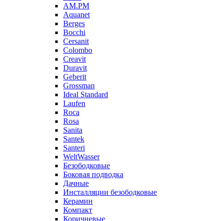
AM.PM
Aquanet
Berges
Bocchi
Cersanit
Colombo
Creavit
Duravit
Geberit
Grossman
Ideal Standard
Laufen
Roca
Rosa
Sanita
Santek
Santeri
WeltWasser
Безободковые
Боковая подводка
Дачные
Инсталляции безободковые
Керамин
Компакт
Коричневые