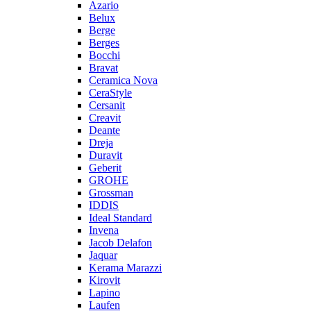
Azario
Belux
Berge
Berges
Bocchi
Bravat
Ceramica Nova
CeraStyle
Cersanit
Creavit
Deante
Dreja
Duravit
Geberit
GROHE
Grossman
IDDIS
Ideal Standard
Invena
Jacob Delafon
Jaquar
Kerama Marazzi
Kirovit
Lapino
Laufen