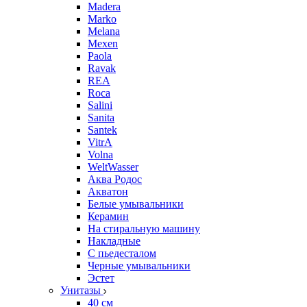
Madera
Marko
Melana
Mexen
Paola
Ravak
REA
Roca
Salini
Sanita
Santek
VitrA
Volna
WeltWasser
Аква Родос
Акватон
Белые умывальники
Керамин
На стиральную машину
Накладные
С пьедесталом
Черные умывальники
Эстет
Унитазы
40 см