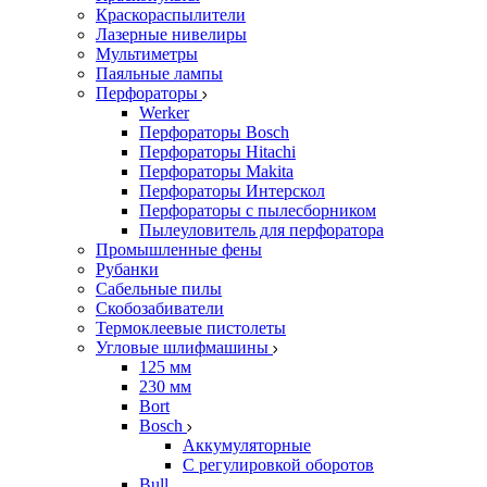
Краскораспылители
Лазерные нивелиры
Мультиметры
Паяльные лампы
Перфораторы
Werker
Перфораторы Bosch
Перфораторы Hitachi
Перфораторы Makita
Перфораторы Интерскол
Перфораторы с пылесборником
Пылеуловитель для перфоратора
Промышленные фены
Рубанки
Сабельные пилы
Скобозабиватели
Термоклеевые пистолеты
Угловые шлифмашины
125 мм
230 мм
Bort
Bosch
Аккумуляторные
С регулировкой оборотов
Bull