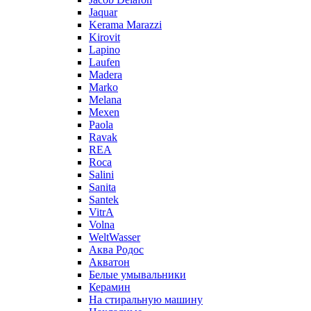
Jaquar
Kerama Marazzi
Kirovit
Lapino
Laufen
Madera
Marko
Melana
Mexen
Paola
Ravak
REA
Roca
Salini
Sanita
Santek
VitrA
Volna
WeltWasser
Аква Родос
Акватон
Белые умывальники
Керамин
На стиральную машину