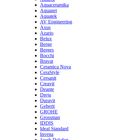
Aquaceramika
Aquanet
Aquatek
AV Engineering
Axus
Azario
Belux
Berge
Berges
Bocchi
Bravat
Ceramica Nova
CeraStyle
Cersanit
Creavit
Deante
Dreja
Duravit
Geberit
GROHE
Grossman
IDDIS
Ideal Standard
Invena
Jacob Delafon