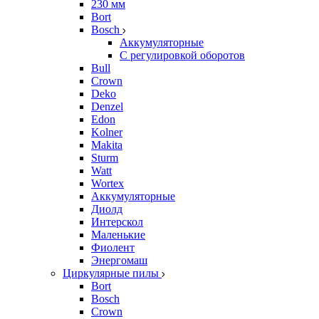
230 мм
Bort
Bosch
Аккумуляторные
С регулировкой оборотов
Bull
Crown
Deko
Denzel
Edon
Kolner
Makita
Sturm
Watt
Wortex
Аккумуляторные
Диолд
Интерскол
Маленькие
Фиолент
Энергомаш
Циркулярные пилы
Bort
Bosch
Crown