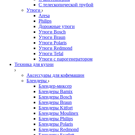
С телескопической трубой
Утюги
Aresa
Philips
Дорожные утюги
Утюги Bosch
Утюги Braun
Утюги Polaris
Утюги Redmond
Утюги Tefal
Утюги с парогенератором
Техника для кухни
Аксессуары для кофемашин
Блендеры
Блендер-миксер
Блендеры Bamix
Блендеры Bosch
Блендеры Braun
Блендеры Kitfort
Блендеры Moulinex
Блендеры Philips
Блендеры Polaris
Блендеры Redmond
Блендеры Scarlett