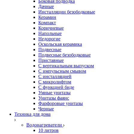
Боковая подводка
Дачные
Инсталляции безободковые
Керамин
Компакт
Коричневые
Напольные
Недорогие
Оскольская керамика
Подвесные
Подвесные безободковые
Приставные
С вертикальным выпуском
С импульсным смывом
С инсталляцией
С микролифтом
С функцией биде
Умные унитазы
Унитазы фаянс
Фарфоровые унитазы
Черные
Техника для дома
Водонагреватели
10 литров