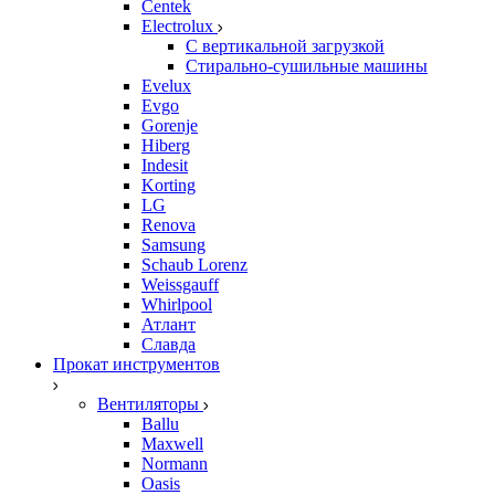
Centek
Electrolux
С вертикальной загрузкой
Стирально-сушильные машины
Evelux
Evgo
Gorenje
Hiberg
Indesit
Korting
LG
Renova
Samsung
Schaub Lorenz
Weissgauff
Whirlpool
Атлант
Славда
Прокат инструментов
Вентиляторы
Ballu
Maxwell
Normann
Oasis