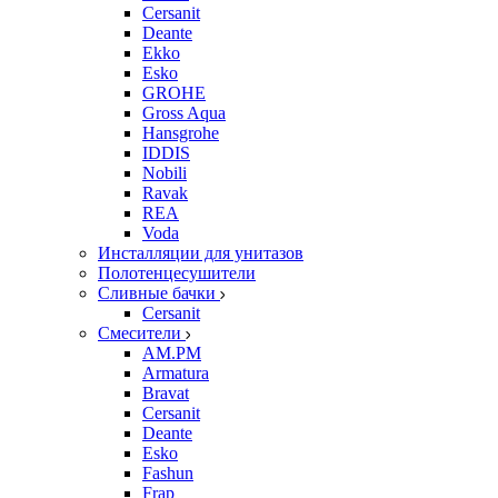
Cersanit
Deante
Ekko
Esko
GROHE
Gross Aqua
Hansgrohe
IDDIS
Nobili
Ravak
REA
Voda
Инсталляции для унитазов
Полотенцесушители
Сливные бачки
Cersanit
Смесители
AM.PM
Armatura
Bravat
Cersanit
Deante
Esko
Fashun
Frap