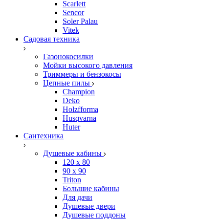
Scarlett
Sencor
Soler Palau
Vitek
Садовая техника
Газонокосилки
Мойки высокого давления
Триммеры и бензокосы
Цепные пилы
Champion
Deko
Holzfforma
Husqvarna
Huter
Сантехника
Душевые кабины
120 x 80
90 х 90
Triton
Большие кабины
Для дачи
Душевые двери
Душевые поддоны