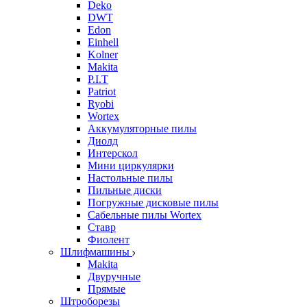
Deko
DWT
Edon
Einhell
Kolner
Makita
P.I.T
Patriot
Ryobi
Wortex
Аккумуляторные пилы
Диолд
Интерскол
Мини циркулярки
Настольные пилы
Пильные диски
Погружные дисковые пилы
Сабельные пилы Wortex
Ставр
Фиолент
Шлифмашины
Makita
Двуручные
Прямые
Штроборезы