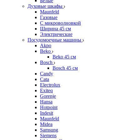
Белые
Духовые шкафы
Maunfeld
Газовые
С микроволновкой
Ширина 45 см
Электрические
Посудомоечные машины
Akpo
Beko
Beko 45 см
Bosch
Bosch 45 см
Candy
Cata
Electrolux
Exiteq
Gorenje
Hansa
Hotpoint
Indesit
Maunfeld
Midea
Samsung
Siemens