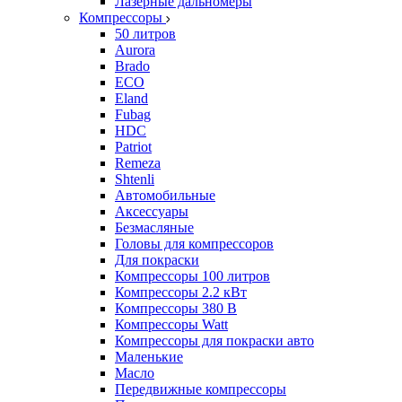
Лазерные дальномеры
Компрессоры
50 литров
Aurora
Brado
ECO
Eland
Fubag
HDC
Patriot
Remeza
Shtenli
Автомобильные
Аксессуары
Безмасляные
Головы для компрессоров
Для покраски
Компрессоры 100 литров
Компрессоры 2.2 кВт
Компрессоры 380 В
Компрессоры Watt
Компрессоры для покраски авто
Маленькие
Масло
Передвижные компрессоры