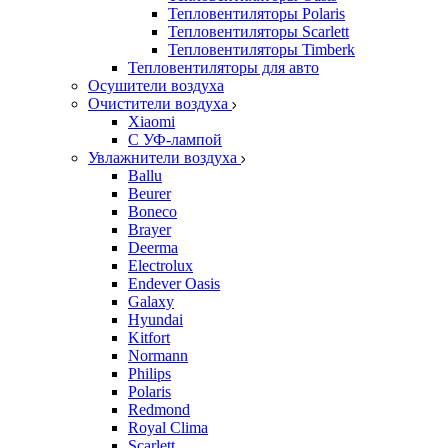
Тепловентиляторы Polaris
Тепловентиляторы Scarlett
Тепловентиляторы Timberk
Тепловентиляторы для авто
Осушители воздуха
Очистители воздуха
Xiaomi
С УФ-лампой
Увлажнители воздуха
Ballu
Beurer
Boneco
Brayer
Deerma
Electrolux
Endever Oasis
Galaxy
Hyundai
Kitfort
Normann
Philips
Polaris
Redmond
Royal Clima
Scarlett