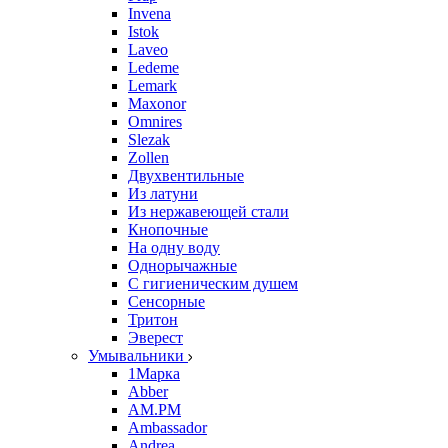
Invena
Istok
Laveo
Ledeme
Lemark
Maxonor
Omnires
Slezak
Zollen
Двухвентильные
Из латуни
Из нержавеющей стали
Кнопочные
На одну воду
Однорычажные
С гигиеническим душем
Сенсорные
Тритон
Эверест
Умывальники
1Марка
Abber
AM.PM
Ambassador
Andrea