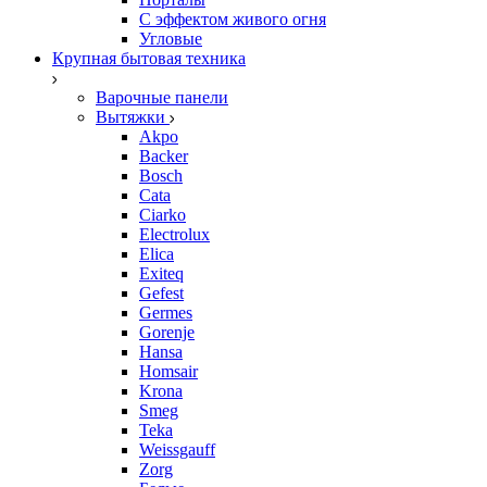
С эффектом живого огня
Угловые
Крупная бытовая техника
Варочные панели
Вытяжки
Akpo
Backer
Bosch
Cata
Ciarko
Electrolux
Elica
Exiteq
Gefest
Germes
Gorenje
Hansa
Homsair
Krona
Smeg
Teka
Weissgauff
Zorg