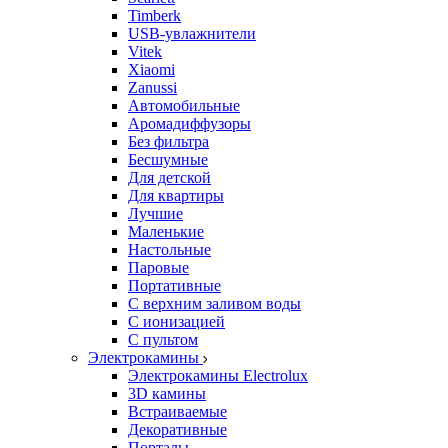
Timberk
USB-увлажнители
Vitek
Xiaomi
Zanussi
Автомобильные
Аромадиффузоры
Без фильтра
Бесшумные
Для детской
Для квартиры
Лучшие
Маленькие
Настольные
Паровые
Портативные
С верхним заливом воды
С ионизацией
С пультом
Электрокамины
Электрокамины Electrolux
3D камины
Встраиваемые
Декоративные
Порталы