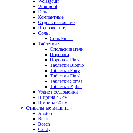
Weissgauff
Whirlpool
Гель
Компактные
Отдельностоящие
Под раковину
Соль
Соль Finish
Таблетки
Ополаскиватели
Порошки
Порошок Finish
Таблетки Biomio
Таблетки Fairy
Таблетки Finish
Таблетки Somat
Таблетки Yplon
Узкие посудомойки
Ширина 45 см
Ширина 60 см
Стиральные машины
Ariston
Beko
Bosch
Candy