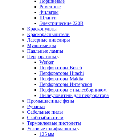
Поршневые
Ременные
Фильтры
Шланги
Электрические 220В
Краскопульты
Краскораспылители
Лазерные нивелиры
Мультиметры
Паяльные лампы
Перфораторы
Werker
Перфораторы Bosch
Перфораторы Hitachi
Перфораторы Makita
Перфораторы Интерскол
Перфораторы с пылесборником
Пылеуловитель для перфоратора
Промышленные фены
Рубанки
Сабельные пилы
Скобозабиватели
Термоклеевые пистолеты
Угловые шлифмашины
125 мм