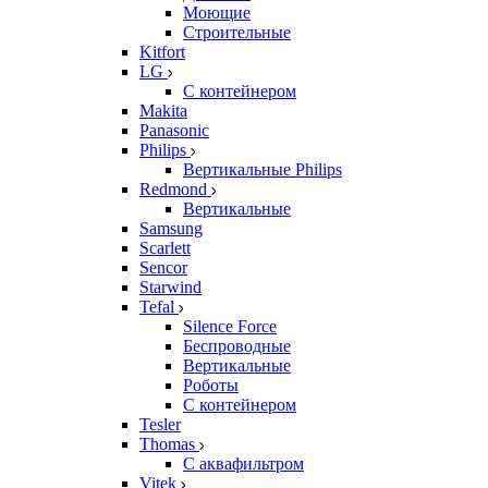
Моющие
Строительные
Kitfort
LG
С контейнером
Makita
Panasonic
Philips
Вертикальные Philips
Redmond
Вертикальные
Samsung
Scarlett
Sencor
Starwind
Tefal
Silence Force
Беспроводные
Вертикальные
Роботы
С контейнером
Tesler
Thomas
С аквафильтром
Vitek