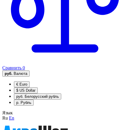
Сравнить
0
руб.
Валюта
€
Euro
$
US Dollar
руб.
Белорусский рубль
р.
Рубль
Язык
Ru
En