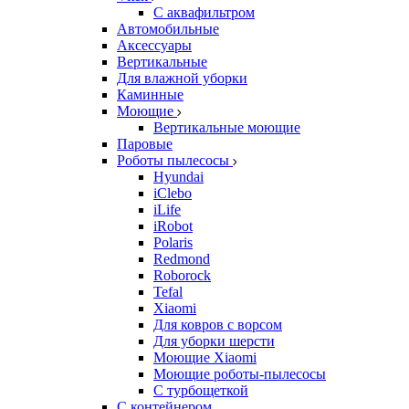
С аквафильтром
Автомобильные
Аксессуары
Вертикальные
Для влажной уборки
Каминные
Моющие
Вертикальные моющие
Паровые
Роботы пылесосы
Hyundai
iClebo
iLife
iRobot
Polaris
Redmond
Roborock
Tefal
Xiaomi
Для ковров с ворсом
Для уборки шерсти
Моющие Xiaomi
Моющие роботы-пылесосы
С турбощеткой
С контейнером