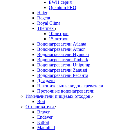
EWH серия
Quantum PRO
Haier
Regent
Royal Clima
Thermex
10 литров
15 литров
Водонагреватели Atlanta
Водонагреватели Atmor
Водонагреватели Hyundai
Водонагреватели Timberk
Водонагреватели Unipump
Водонагреватели Zanussi
Водонагреватели Ресанта
Для дачи
Накопительные водонагреватели
Проточные водонагреватели
Измельчители пищевых отходов
Bort
Отпариватели
Brayer
Endever
Kitfort
Maunfeld