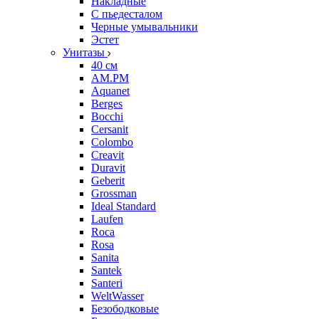
Накладные
С пьедесталом
Черные умывальники
Эстет
Унитазы
40 см
AM.PM
Aquanet
Berges
Bocchi
Cersanit
Colombo
Creavit
Duravit
Geberit
Grossman
Ideal Standard
Laufen
Roca
Rosa
Sanita
Santek
Santeri
WeltWasser
Безободковые