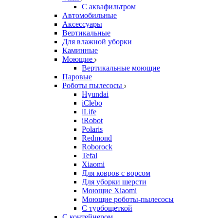
С аквафильтром
Автомобильные
Аксессуары
Вертикальные
Для влажной уборки
Каминные
Моющие
Вертикальные моющие
Паровые
Роботы пылесосы
Hyundai
iClebo
iLife
iRobot
Polaris
Redmond
Roborock
Tefal
Xiaomi
Для ковров с ворсом
Для уборки шерсти
Моющие Xiaomi
Моющие роботы-пылесосы
С турбощеткой
С контейнером