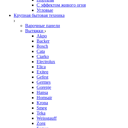
С эффектом живого огня
Угловые
Крупная бытовая техника
Варочные панели
Вытяжки
Akpo
Backer
Bosch
Cata
Ciarko
Electrolux
Elica
Exiteq
Gefest
Germes
Gorenje
Hansa
Homsair
Krona
Smeg
Teka
Weissgauff
Zorg