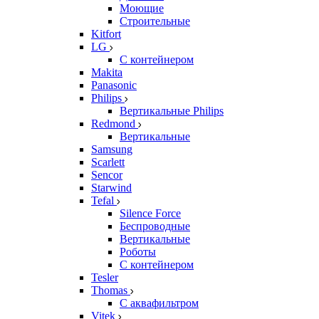
Моющие
Строительные
Kitfort
LG
С контейнером
Makita
Panasonic
Philips
Вертикальные Philips
Redmond
Вертикальные
Samsung
Scarlett
Sencor
Starwind
Tefal
Silence Force
Беспроводные
Вертикальные
Роботы
С контейнером
Tesler
Thomas
С аквафильтром
Vitek