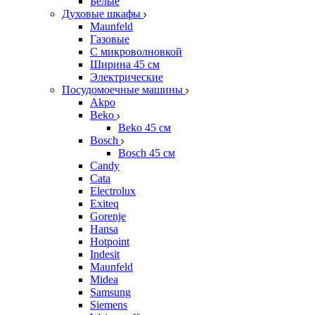
Белые
Духовые шкафы
Maunfeld
Газовые
С микроволновкой
Ширина 45 см
Электрические
Посудомоечные машины
Akpo
Beko
Beko 45 см
Bosch
Bosch 45 см
Candy
Cata
Electrolux
Exiteq
Gorenje
Hansa
Hotpoint
Indesit
Maunfeld
Midea
Samsung
Siemens