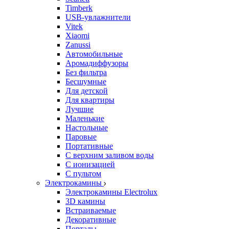
Timberk
USB-увлажнители
Vitek
Xiaomi
Zanussi
Автомобильные
Аромадиффузоры
Без фильтра
Бесшумные
Для детской
Для квартиры
Лучшие
Маленькие
Настольные
Паровые
Портативные
С верхним заливом воды
С ионизацией
С пультом
Электрокамины
Электрокамины Electrolux
3D камины
Встраиваемые
Декоративные
Порталы