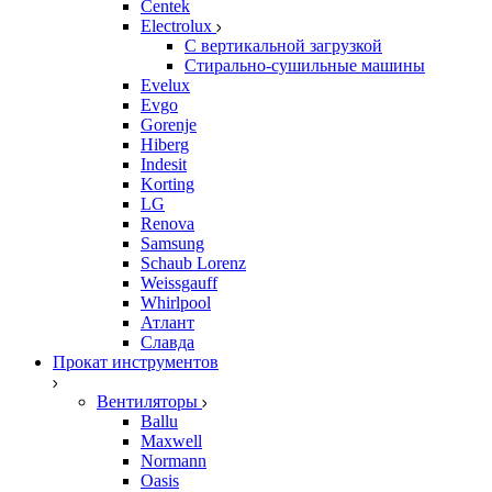
Centek
Electrolux
С вертикальной загрузкой
Стирально-сушильные машины
Evelux
Evgo
Gorenje
Hiberg
Indesit
Korting
LG
Renova
Samsung
Schaub Lorenz
Weissgauff
Whirlpool
Атлант
Славда
Прокат инструментов
Вентиляторы
Ballu
Maxwell
Normann
Oasis