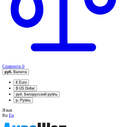
Сравнить
0
руб.
Валюта
€
Euro
$
US Dollar
руб.
Белорусский рубль
р.
Рубль
Язык
Ru
En