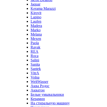
Jaquar
Kerama Marazzi
Kirovit
Lapino
Laufen
Madera
Marko
Melana
Mexen
Paola
Ravak
REA
Roca
Salini
Sanita
Santek
VitrA
Volna
WeltWasser
Аква Родос
Акватон
Белые умывальники
Керамин
На стиральную машину