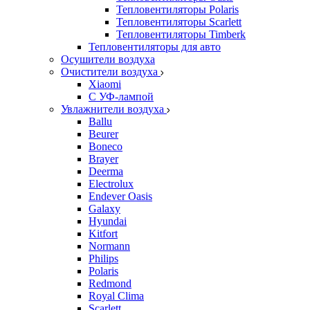
Тепловентиляторы Polaris
Тепловентиляторы Scarlett
Тепловентиляторы Timberk
Тепловентиляторы для авто
Осушители воздуха
Очистители воздуха
Xiaomi
С УФ-лампой
Увлажнители воздуха
Ballu
Beurer
Boneco
Brayer
Deerma
Electrolux
Endever Oasis
Galaxy
Hyundai
Kitfort
Normann
Philips
Polaris
Redmond
Royal Clima
Scarlett