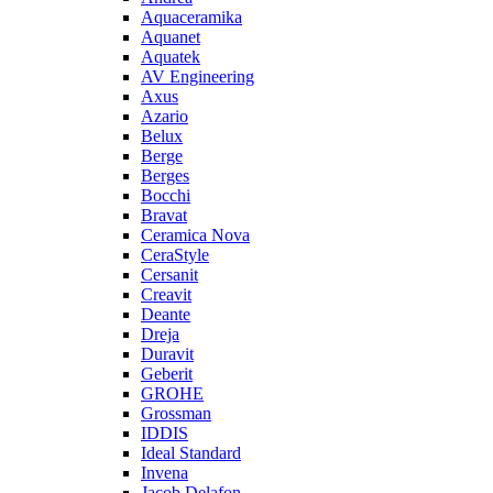
Aquaceramika
Aquanet
Aquatek
AV Engineering
Axus
Azario
Belux
Berge
Berges
Bocchi
Bravat
Ceramica Nova
CeraStyle
Cersanit
Creavit
Deante
Dreja
Duravit
Geberit
GROHE
Grossman
IDDIS
Ideal Standard
Invena
Jacob Delafon