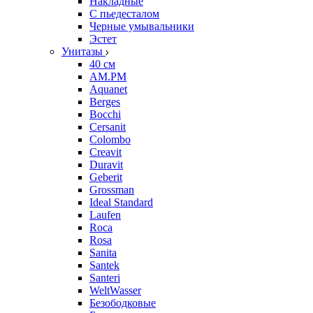
Накладные
С пьедесталом
Черные умывальники
Эстет
Унитазы
40 см
AM.PM
Aquanet
Berges
Bocchi
Cersanit
Colombo
Creavit
Duravit
Geberit
Grossman
Ideal Standard
Laufen
Roca
Rosa
Sanita
Santek
Santeri
WeltWasser
Безободковые