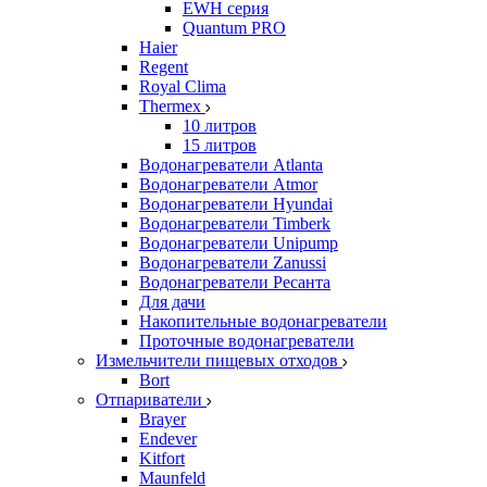
EWH серия
Quantum PRO
Haier
Regent
Royal Clima
Thermex
10 литров
15 литров
Водонагреватели Atlanta
Водонагреватели Atmor
Водонагреватели Hyundai
Водонагреватели Timberk
Водонагреватели Unipump
Водонагреватели Zanussi
Водонагреватели Ресанта
Для дачи
Накопительные водонагреватели
Проточные водонагреватели
Измельчители пищевых отходов
Bort
Отпариватели
Brayer
Endever
Kitfort
Maunfeld