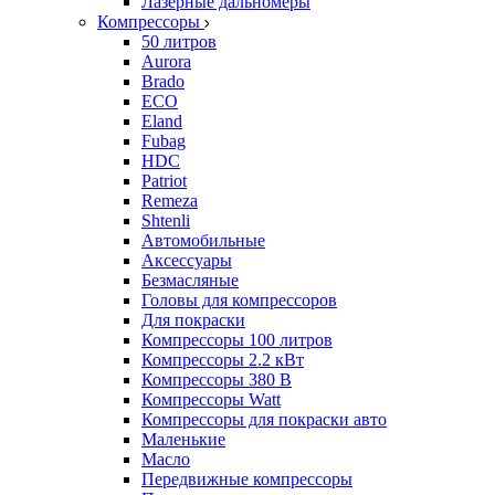
Лазерные дальномеры
Компрессоры
50 литров
Aurora
Brado
ECO
Eland
Fubag
HDC
Patriot
Remeza
Shtenli
Автомобильные
Аксессуары
Безмасляные
Головы для компрессоров
Для покраски
Компрессоры 100 литров
Компрессоры 2.2 кВт
Компрессоры 380 В
Компрессоры Watt
Компрессоры для покраски авто
Маленькие
Масло
Передвижные компрессоры