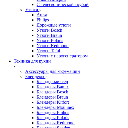
С телескопической трубой
Утюги
Aresa
Philips
Дорожные утюги
Утюги Bosch
Утюги Braun
Утюги Polaris
Утюги Redmond
Утюги Tefal
Утюги с парогенератором
Техника для кухни
Аксессуары для кофемашин
Блендеры
Блендер-миксер
Блендеры Bamix
Блендеры Bosch
Блендеры Braun
Блендеры Kitfort
Блендеры Moulinex
Блендеры Philips
Блендеры Polaris
Блендеры Redmond
Блендеры Scarlett