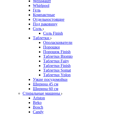
Weissgauff
Whirlpool
Гель
Компактные
Отдельностоящие
Под раковину
Соль
Соль Finish
Таблетки
Ополаскиватели
Порошки
Порошок Finish
Таблетки Biomio
Таблетки Fairy
Таблетки Finish
Таблетки Somat
Таблетки Yplon
Узкие посудомойки
Ширина 45 см
Ширина 60 см
Стиральные машины
Ariston
Beko
Bosch
Candy