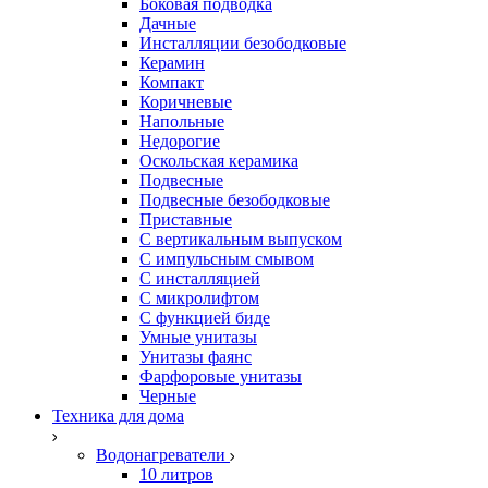
Боковая подводка
Дачные
Инсталляции безободковые
Керамин
Компакт
Коричневые
Напольные
Недорогие
Оскольская керамика
Подвесные
Подвесные безободковые
Приставные
С вертикальным выпуском
С импульсным смывом
С инсталляцией
С микролифтом
С функцией биде
Умные унитазы
Унитазы фаянс
Фарфоровые унитазы
Черные
Техника для дома
Водонагреватели
10 литров