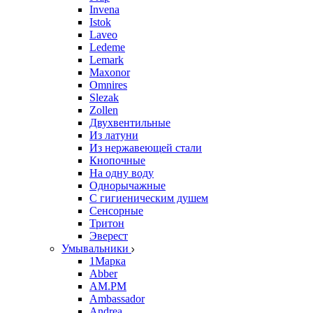
Invena
Istok
Laveo
Ledeme
Lemark
Maxonor
Omnires
Slezak
Zollen
Двухвентильные
Из латуни
Из нержавеющей стали
Кнопочные
На одну воду
Однорычажные
С гигиеническим душем
Сенсорные
Тритон
Эверест
Умывальники
1Марка
Abber
AM.PM
Ambassador
Andrea