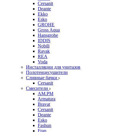
Cersanit
Deante
Ekko
Esko
GROHE
Gross Aqua
Hansgrohe
IDDIS
Nobili
Ravak
REA
Voda
Инсталляции для унитазов
Полотенцесушители
Сливные бачки
Cersanit
Смесители
AM.PM
Armatura
Bravat
Cersanit
Deante
Esko
Fashun
Frap