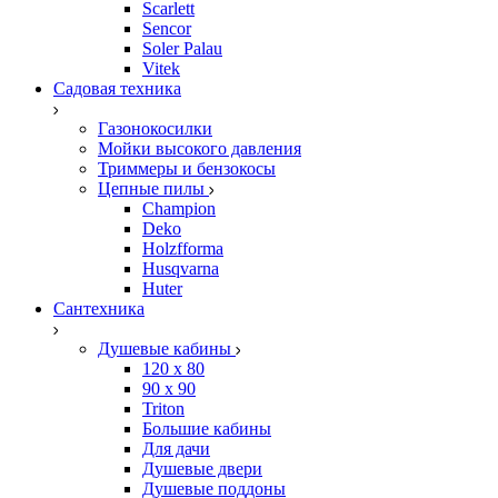
Scarlett
Sencor
Soler Palau
Vitek
Садовая техника
Газонокосилки
Мойки высокого давления
Триммеры и бензокосы
Цепные пилы
Champion
Deko
Holzfforma
Husqvarna
Huter
Сантехника
Душевые кабины
120 x 80
90 х 90
Triton
Большие кабины
Для дачи
Душевые двери
Душевые поддоны