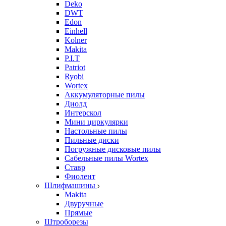
Deko
DWT
Edon
Einhell
Kolner
Makita
P.I.T
Patriot
Ryobi
Wortex
Аккумуляторные пилы
Диолд
Интерскол
Мини циркулярки
Настольные пилы
Пильные диски
Погружные дисковые пилы
Сабельные пилы Wortex
Ставр
Фиолент
Шлифмашины
Makita
Двуручные
Прямые
Штроборезы