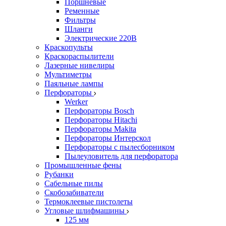
Поршневые
Ременные
Фильтры
Шланги
Электрические 220В
Краскопульты
Краскораспылители
Лазерные нивелиры
Мультиметры
Паяльные лампы
Перфораторы
Werker
Перфораторы Bosch
Перфораторы Hitachi
Перфораторы Makita
Перфораторы Интерскол
Перфораторы с пылесборником
Пылеуловитель для перфоратора
Промышленные фены
Рубанки
Сабельные пилы
Скобозабиватели
Термоклеевые пистолеты
Угловые шлифмашины
125 мм