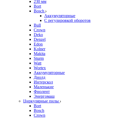
230 мм
Bort
Bosch
Аккумуляторные
С регулировкой оборотов
Bull
Crown
Deko
Denzel
Edon
Kolner
Makita
Sturm
Watt
Wortex
Аккумуляторные
Диолд
Интерскол
Маленькие
Фиолент
Энергомаш
Циркулярные пилы
Bort
Bosch
Crown