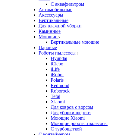
С аквафильтром
Автомобильные
Аксессуары
Вертикальные
Для влажной уборки
Каминные
Моющие
Вертикальные моющие
Паровые
Роботы пылесосы
Hyundai
iClebo
iLife
iRobot
Polaris
Redmond
Roborock
Tefal
Xiaomi
Для ковров с ворсом
Для уборки шерсти
Моющие Xiaomi
Моющие роботы-пылесосы
С турбощеткой
С контейнером