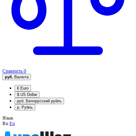
Сравнить
0
руб.
Валюта
€
Euro
$
US Dollar
руб.
Белорусский рубль
р.
Рубль
Язык
Ru
En