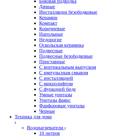
Боковая подводка
Дачные
Инсталляции безободковые
Керамин
Компакт
Коричневые
Напольные
Недорогие
Оскольская керамика
Подвесные
Подвесные безободковые
Приставные
С вертикальным выпуском
С импульсным смывом
С инсталляцией
С микролифтом
С функцией биде
Умные унитазы
Унитазы фаянс
Фарфоровые унитазы
Черные
Техника для дома
Водонагреватели
10 литров