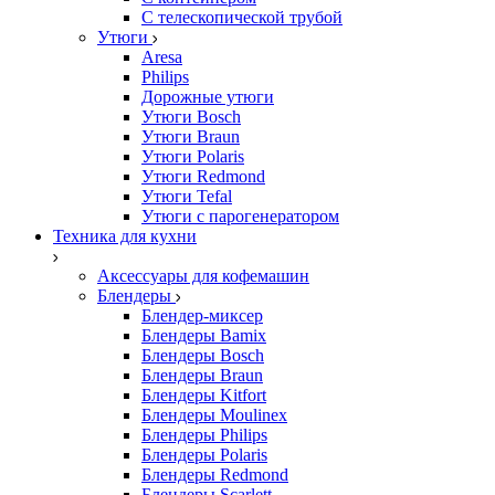
С телескопической трубой
Утюги
Aresa
Philips
Дорожные утюги
Утюги Bosch
Утюги Braun
Утюги Polaris
Утюги Redmond
Утюги Tefal
Утюги с парогенератором
Техника для кухни
Аксессуары для кофемашин
Блендеры
Блендер-миксер
Блендеры Bamix
Блендеры Bosch
Блендеры Braun
Блендеры Kitfort
Блендеры Moulinex
Блендеры Philips
Блендеры Polaris
Блендеры Redmond
Блендеры Scarlett