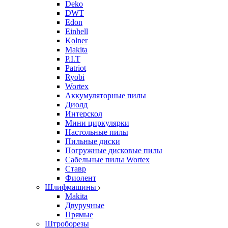
Deko
DWT
Edon
Einhell
Kolner
Makita
P.I.T
Patriot
Ryobi
Wortex
Аккумуляторные пилы
Диолд
Интерскол
Мини циркулярки
Настольные пилы
Пильные диски
Погружные дисковые пилы
Сабельные пилы Wortex
Ставр
Фиолент
Шлифмашины
Makita
Двуручные
Прямые
Штроборезы