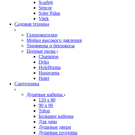
Scarlett
Sencor
Soler Palau
Vitek
Садовая техника
Газонокосилки
Мойки высокого давления
Триммеры и бензокосы
Цепные пилы
Champion
Deko
Holzfforma
Husqvarna
Huter
Сантехника
Душевые кабины
120 x 80
90 х 90
Triton
Большие кабины
Для дачи
Душевые двери
Душевые поддоны