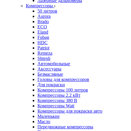
Лазерные дальномеры
Компрессоры
50 литров
Aurora
Brado
ECO
Eland
Fubag
HDC
Patriot
Remeza
Shtenli
Автомобильные
Аксессуары
Безмасляные
Головы для компрессоров
Для покраски
Компрессоры 100 литров
Компрессоры 2.2 кВт
Компрессоры 380 В
Компрессоры Watt
Компрессоры для покраски авто
Маленькие
Масло
Передвижные компрессоры