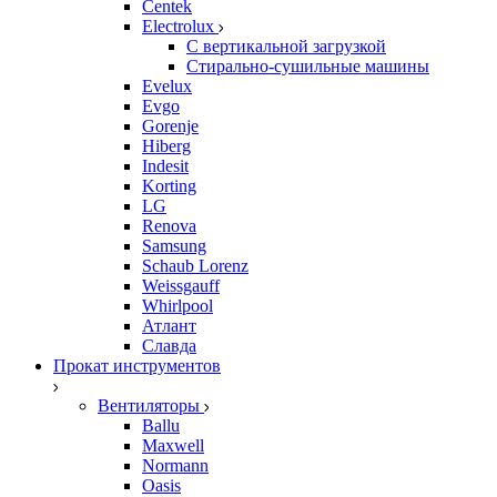
Centek
Electrolux
С вертикальной загрузкой
Стирально-сушильные машины
Evelux
Evgo
Gorenje
Hiberg
Indesit
Korting
LG
Renova
Samsung
Schaub Lorenz
Weissgauff
Whirlpool
Атлант
Славда
Прокат инструментов
Вентиляторы
Ballu
Maxwell
Normann
Oasis