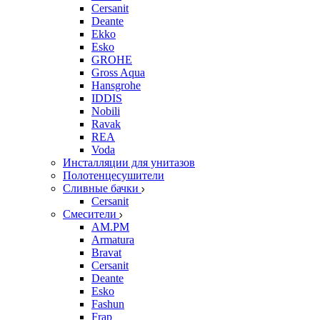
Cersanit
Deante
Ekko
Esko
GROHE
Gross Aqua
Hansgrohe
IDDIS
Nobili
Ravak
REA
Voda
Инсталляции для унитазов
Полотенцесушители
Сливные бачки
Cersanit
Смесители
AM.PM
Armatura
Bravat
Cersanit
Deante
Esko
Fashun
Frap