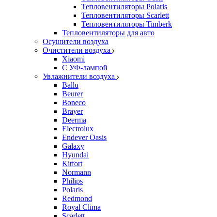
Тепловентиляторы Polaris
Тепловентиляторы Scarlett
Тепловентиляторы Timberk
Тепловентиляторы для авто
Осушители воздуха
Очистители воздуха
Xiaomi
С УФ-лампой
Увлажнители воздуха
Ballu
Beurer
Boneco
Brayer
Deerma
Electrolux
Endever Oasis
Galaxy
Hyundai
Kitfort
Normann
Philips
Polaris
Redmond
Royal Clima
Scarlett