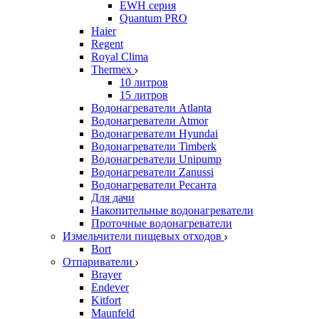
EWH серия
Quantum PRO
Haier
Regent
Royal Clima
Thermex
10 литров
15 литров
Водонагреватели Atlanta
Водонагреватели Atmor
Водонагреватели Hyundai
Водонагреватели Timberk
Водонагреватели Unipump
Водонагреватели Zanussi
Водонагреватели Ресанта
Для дачи
Накопительные водонагреватели
Проточные водонагреватели
Измельчители пищевых отходов
Bort
Отпариватели
Brayer
Endever
Kitfort
Maunfeld