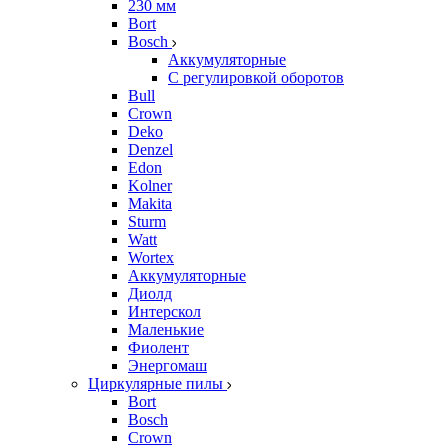
230 мм
Bort
Bosch
Аккумуляторные
С регулировкой оборотов
Bull
Crown
Deko
Denzel
Edon
Kolner
Makita
Sturm
Watt
Wortex
Аккумуляторные
Диолд
Интерскол
Маленькие
Фиолент
Энергомаш
Циркулярные пилы
Bort
Bosch
Crown