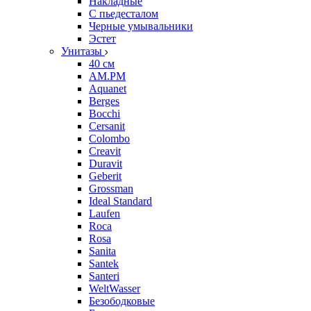
Накладные
С пьедесталом
Черные умывальники
Эстет
Унитазы
40 см
AM.PM
Aquanet
Berges
Bocchi
Cersanit
Colombo
Creavit
Duravit
Geberit
Grossman
Ideal Standard
Laufen
Roca
Rosa
Sanita
Santek
Santeri
WeltWasser
Безободковые