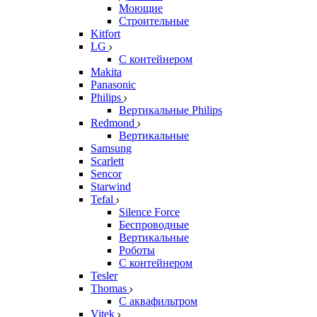
Моющие
Строительные
Kitfort
LG
С контейнером
Makita
Panasonic
Philips
Вертикальные Philips
Redmond
Вертикальные
Samsung
Scarlett
Sencor
Starwind
Tefal
Silence Force
Беспроводные
Вертикальные
Роботы
С контейнером
Tesler
Thomas
С аквафильтром
Vitek