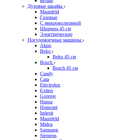
Белые
Духовые шкафы
Maunfeld
Газовые
С микроволновкой
Ширина 45 см
Электрические
Посудомоечные машины
Akpo
Beko
Beko 45 см
Bosch
Bosch 45 см
Candy
Cata
Electrolux
Exiteq
Gorenje
Hansa
Hotpoint
Indesit
Maunfeld
Midea
Samsung
Siemens