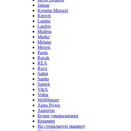
Jaquar
Kerama Marazzi
Kirovit
Lapino
Laufen
Madera
Marko
Melana
Mexen
Paola
Ravak
REA
Roca
Salini
Sanita
Santek
VitrA
Volna
WeltWasser
Аква Родос
Акватон
Белые умывальники
Керамин
На стиральную машину