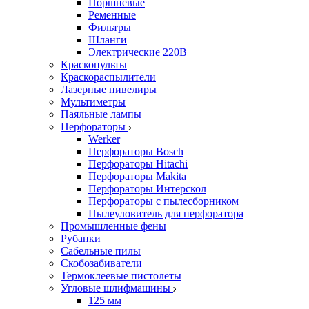
Поршневые
Ременные
Фильтры
Шланги
Электрические 220В
Краскопульты
Краскораспылители
Лазерные нивелиры
Мультиметры
Паяльные лампы
Перфораторы
Werker
Перфораторы Bosch
Перфораторы Hitachi
Перфораторы Makita
Перфораторы Интерскол
Перфораторы с пылесборником
Пылеуловитель для перфоратора
Промышленные фены
Рубанки
Сабельные пилы
Скобозабиватели
Термоклеевые пистолеты
Угловые шлифмашины
125 мм