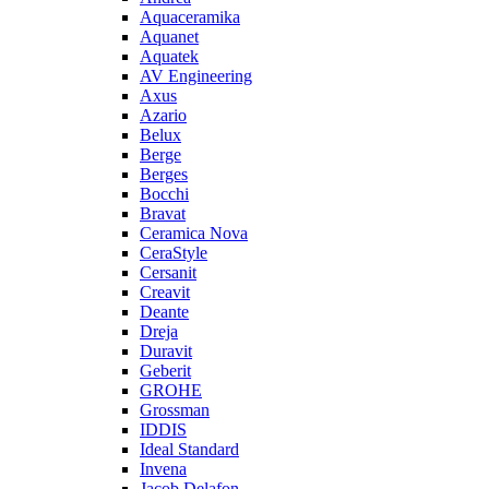
Aquaceramika
Aquanet
Aquatek
AV Engineering
Axus
Azario
Belux
Berge
Berges
Bocchi
Bravat
Ceramica Nova
CeraStyle
Cersanit
Creavit
Deante
Dreja
Duravit
Geberit
GROHE
Grossman
IDDIS
Ideal Standard
Invena
Jacob Delafon