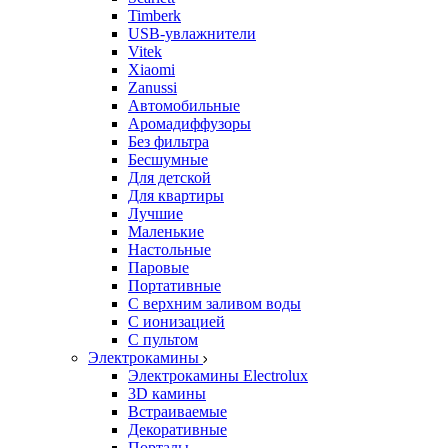
Timberk
USB-увлажнители
Vitek
Xiaomi
Zanussi
Автомобильные
Аромадиффузоры
Без фильтра
Бесшумные
Для детской
Для квартиры
Лучшие
Маленькие
Настольные
Паровые
Портативные
С верхним заливом воды
С ионизацией
С пультом
Электрокамины
Электрокамины Electrolux
3D камины
Встраиваемые
Декоративные
Порталы