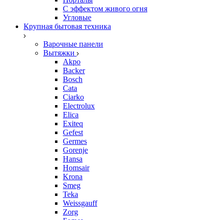
С эффектом живого огня
Угловые
Крупная бытовая техника
Варочные панели
Вытяжки
Akpo
Backer
Bosch
Cata
Ciarko
Electrolux
Elica
Exiteq
Gefest
Germes
Gorenje
Hansa
Homsair
Krona
Smeg
Teka
Weissgauff
Zorg