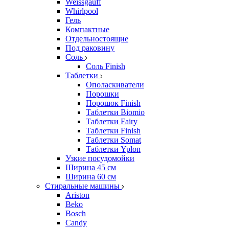
Weissgauff
Whirlpool
Гель
Компактные
Отдельностоящие
Под раковину
Соль
Соль Finish
Таблетки
Ополаскиватели
Порошки
Порошок Finish
Таблетки Biomio
Таблетки Fairy
Таблетки Finish
Таблетки Somat
Таблетки Yplon
Узкие посудомойки
Ширина 45 см
Ширина 60 см
Стиральные машины
Ariston
Beko
Bosch
Candy