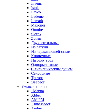
Invena
Istok
Laveo
Ledeme
Lemark
Maxonor
Omnires
Slezak
Zollen
Двухвентильные
Из латуни
Из нержавеющей стали
Кнопочные
На одну воду
Однорычажные
С гигиеническим душем
Сенсорные
Тритон
Эверест
Умывальники
1Марка
Abber
AM.PM
Ambassador
Andrea