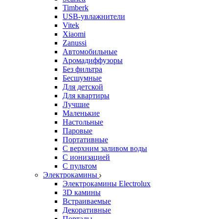
Timberk
USB-увлажнители
Vitek
Xiaomi
Zanussi
Автомобильные
Аромадиффузоры
Без фильтра
Бесшумные
Для детской
Для квартиры
Лучшие
Маленькие
Настольные
Паровые
Портативные
С верхним заливом воды
С ионизацией
С пультом
Электрокамины
Электрокамины Electrolux
3D камины
Встраиваемые
Декоративные
Порталы