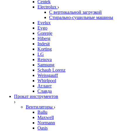
Centek
Electrolux
С вертикальной загрузкой
Стирально-сушильные машины
Evelux
Evgo
Gorenje
Hiberg
Indesit
Korting
LG
Renova
Samsung
Schaub Lorenz
Weissgauff
Whirlpool
Атлант
Славда
Прокат инструментов
Вентиляторы
Ballu
Maxwell
Normann
Oasis