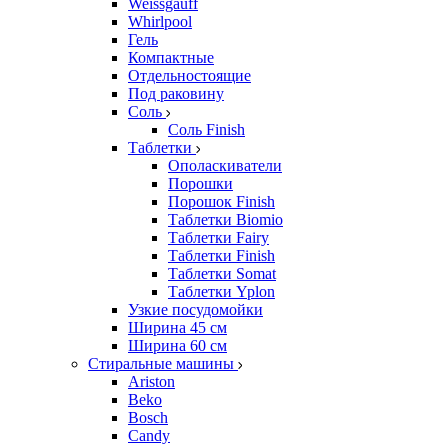
Weissgauff
Whirlpool
Гель
Компактные
Отдельностоящие
Под раковину
Соль
Соль Finish
Таблетки
Ополаскиватели
Порошки
Порошок Finish
Таблетки Biomio
Таблетки Fairy
Таблетки Finish
Таблетки Somat
Таблетки Yplon
Узкие посудомойки
Ширина 45 см
Ширина 60 см
Стиральные машины
Ariston
Beko
Bosch
Candy