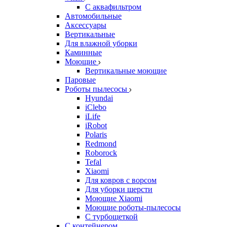
С аквафильтром
Автомобильные
Аксессуары
Вертикальные
Для влажной уборки
Каминные
Моющие
Вертикальные моющие
Паровые
Роботы пылесосы
Hyundai
iClebo
iLife
iRobot
Polaris
Redmond
Roborock
Tefal
Xiaomi
Для ковров с ворсом
Для уборки шерсти
Моющие Xiaomi
Моющие роботы-пылесосы
С турбощеткой
С контейнером