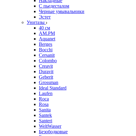
Накладные
С пьедесталом
Черные умывальники
Эстет
Унитазы
40 см
AM.PM
Aquanet
Berges
Bocchi
Cersanit
Colombo
Creavit
Duravit
Geberit
Grossman
Ideal Standard
Laufen
Roca
Rosa
Sanita
Santek
Santeri
WeltWasser
Безободковые