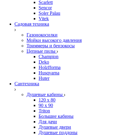
Scarlett
Sencor
Soler Palau
Vitek
Садовая техника
Газонокосилки
Мойки высокого давления
Триммеры и бензокосы
Цепные пилы
Champion
Deko
Holzfforma
Husqvarna
Huter
Сантехника
Душевые кабины
120 x 80
90 х 90
Triton
Большие кабины
Для дачи
Душевые двери
Душевые поддоны