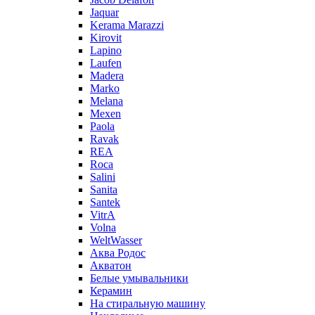
Jaquar
Kerama Marazzi
Kirovit
Lapino
Laufen
Madera
Marko
Melana
Mexen
Paola
Ravak
REA
Roca
Salini
Sanita
Santek
VitrA
Volna
WeltWasser
Аква Родос
Акватон
Белые умывальники
Керамин
На стиральную машину