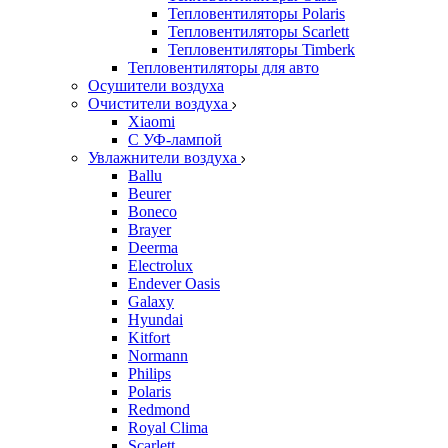
Тепловентиляторы Polaris
Тепловентиляторы Scarlett
Тепловентиляторы Timberk
Тепловентиляторы для авто
Осушители воздуха
Очистители воздуха
Xiaomi
С УФ-лампой
Увлажнители воздуха
Ballu
Beurer
Boneco
Brayer
Deerma
Electrolux
Endever Oasis
Galaxy
Hyundai
Kitfort
Normann
Philips
Polaris
Redmond
Royal Clima
Scarlett