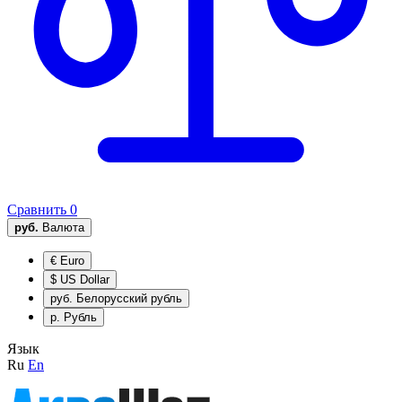
Сравнить
0
руб.
Валюта
€
Euro
$
US Dollar
руб.
Белорусский рубль
р.
Рубль
Язык
Ru
En