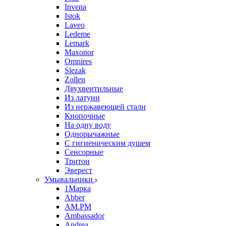
Invena
Istok
Laveo
Ledeme
Lemark
Maxonor
Omnires
Slezak
Zollen
Двухвентильные
Из латуни
Из нержавеющей стали
Кнопочные
На одну воду
Однорычажные
С гигиеническим душем
Сенсорные
Тритон
Эверест
Умывальники
1Марка
Abber
AM.PM
Ambassador
Andrea