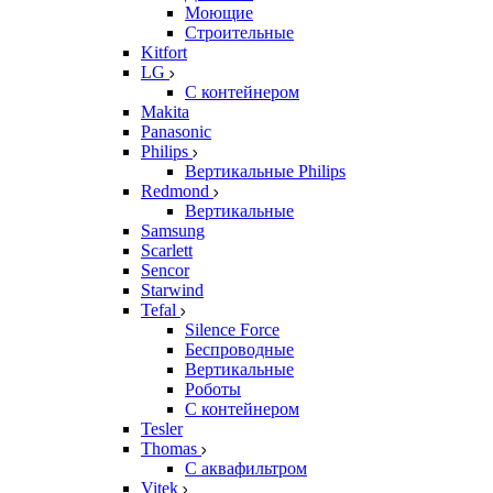
Моющие
Строительные
Kitfort
LG
С контейнером
Makita
Panasonic
Philips
Вертикальные Philips
Redmond
Вертикальные
Samsung
Scarlett
Sencor
Starwind
Tefal
Silence Force
Беспроводные
Вертикальные
Роботы
С контейнером
Tesler
Thomas
С аквафильтром
Vitek