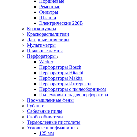
Поршневые
Ременные
Фильтры
Шланги
Электрические 220В
Краскопульты
Краскораспылители
Лазерные нивелиры
Мультиметры
Паяльные лампы
Перфораторы
Werker
Перфораторы Bosch
Перфораторы Hitachi
Перфораторы Makita
Перфораторы Интерскол
Перфораторы с пылесборником
Пылеуловитель для перфоратора
Промышленные фены
Рубанки
Сабельные пилы
Скобозабиватели
Термоклеевые пистолеты
Угловые шлифмашины
125 мм