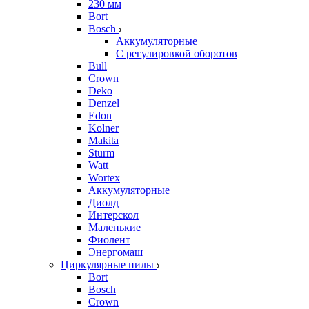
230 мм
Bort
Bosch
Аккумуляторные
С регулировкой оборотов
Bull
Crown
Deko
Denzel
Edon
Kolner
Makita
Sturm
Watt
Wortex
Аккумуляторные
Диолд
Интерскол
Маленькие
Фиолент
Энергомаш
Циркулярные пилы
Bort
Bosch
Crown