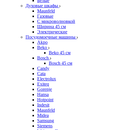
Белые
Духовые шкафы
Maunfeld
Газовые
С микроволновкой
Ширина 45 см
Электрические
Посудомоечные машины
Akpo
Beko
Beko 45 см
Bosch
Bosch 45 см
Candy
Cata
Electrolux
Exiteq
Gorenje
Hansa
Hotpoint
Indesit
Maunfeld
Midea
Samsung
Siemens