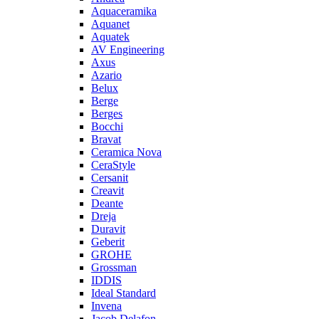
Aquaceramika
Aquanet
Aquatek
AV Engineering
Axus
Azario
Belux
Berge
Berges
Bocchi
Bravat
Ceramica Nova
CeraStyle
Cersanit
Creavit
Deante
Dreja
Duravit
Geberit
GROHE
Grossman
IDDIS
Ideal Standard
Invena
Jacob Delafon