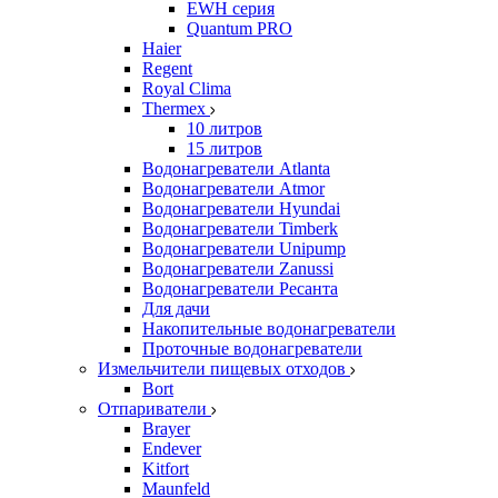
EWH серия
Quantum PRO
Haier
Regent
Royal Clima
Thermex
10 литров
15 литров
Водонагреватели Atlanta
Водонагреватели Atmor
Водонагреватели Hyundai
Водонагреватели Timberk
Водонагреватели Unipump
Водонагреватели Zanussi
Водонагреватели Ресанта
Для дачи
Накопительные водонагреватели
Проточные водонагреватели
Измельчители пищевых отходов
Bort
Отпариватели
Brayer
Endever
Kitfort
Maunfeld