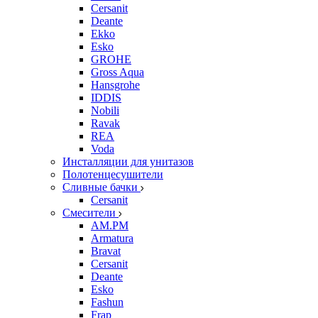
Cersanit
Deante
Ekko
Esko
GROHE
Gross Aqua
Hansgrohe
IDDIS
Nobili
Ravak
REA
Voda
Инсталляции для унитазов
Полотенцесушители
Сливные бачки
Cersanit
Смесители
AM.PM
Armatura
Bravat
Cersanit
Deante
Esko
Fashun
Frap