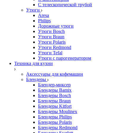
С телескопической трубой
Утюги
Aresa
Philips
Дорожные утюги
Утюги Bosch
Утюги Braun
Утюги Polaris
Утюги Redmond
Утюги Tefal
Утюги с парогенератором
Техника для кухни
Аксессуары для кофемашин
Блендеры
Блендер-миксер
Блендеры Bamix
Блендеры Bosch
Блендеры Braun
Блендеры Kitfort
Блендеры Moulinex
Блендеры Philips
Блендеры Polaris
Блендеры Redmond
Блендеры Scarlett