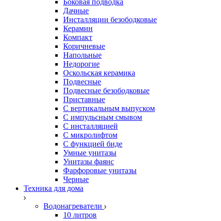
Боковая подводка
Дачные
Инсталляции безободковые
Керамин
Компакт
Коричневые
Напольные
Недорогие
Оскольская керамика
Подвесные
Подвесные безободковые
Приставные
С вертикальным выпуском
С импульсным смывом
С инсталляцией
С микролифтом
С функцией биде
Умные унитазы
Унитазы фаянс
Фарфоровые унитазы
Черные
Техника для дома
Водонагреватели
10 литров