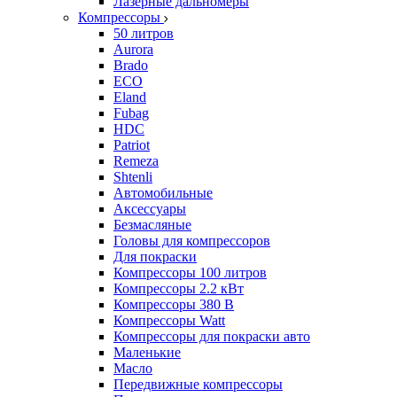
Лазерные дальномеры
Компрессоры
50 литров
Aurora
Brado
ECO
Eland
Fubag
HDC
Patriot
Remeza
Shtenli
Автомобильные
Аксессуары
Безмасляные
Головы для компрессоров
Для покраски
Компрессоры 100 литров
Компрессоры 2.2 кВт
Компрессоры 380 В
Компрессоры Watt
Компрессоры для покраски авто
Маленькие
Масло
Передвижные компрессоры