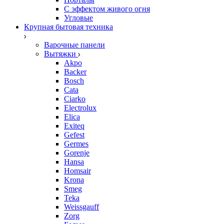
С эффектом живого огня
Угловые
Крупная бытовая техника
Варочные панели
Вытяжки
Akpo
Backer
Bosch
Cata
Ciarko
Electrolux
Elica
Exiteq
Gefest
Germes
Gorenje
Hansa
Homsair
Krona
Smeg
Teka
Weissgauff
Zorg