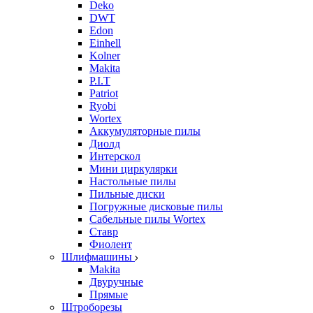
Deko
DWT
Edon
Einhell
Kolner
Makita
P.I.T
Patriot
Ryobi
Wortex
Аккумуляторные пилы
Диолд
Интерскол
Мини циркулярки
Настольные пилы
Пильные диски
Погружные дисковые пилы
Сабельные пилы Wortex
Ставр
Фиолент
Шлифмашины
Makita
Двуручные
Прямые
Штроборезы