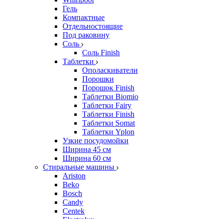
Гель
Компактные
Отдельностоящие
Под раковину
Соль
Соль Finish
Таблетки
Ополаскиватели
Порошки
Порошок Finish
Таблетки Biomio
Таблетки Fairy
Таблетки Finish
Таблетки Somat
Таблетки Yplon
Узкие посудомойки
Ширина 45 см
Ширина 60 см
Стиральные машины
Ariston
Beko
Bosch
Candy
Centek