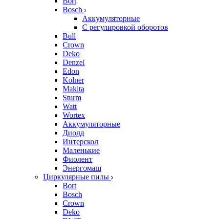
Bort
Bosch
Аккумуляторные
С регулировкой оборотов
Bull
Crown
Deko
Denzel
Edon
Kolner
Makita
Sturm
Watt
Wortex
Аккумуляторные
Диолд
Интерскол
Маленькие
Фиолент
Энергомаш
Циркулярные пилы
Bort
Bosch
Crown
Deko