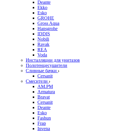
Deante
Ekko
Esko
GROHE
Gross Aqua
Hansgrohe
IDDIS
Nobili
Ravak
REA
Voda
Инсталляции для унитазов
Полотенцесушители
Сливные бачки
Cersanit
Смесители
AM.PM
Armatura
Bravat
Cersanit
Deante
Esko
Fashun
Frap
Invena