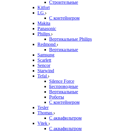
Строительные
Kitfort
LG
С контейнером
Makita
Panasonic
Philips
Вертикальные Philips
Redmond
Вертикальные
Samsung
Scarlett
Sencor
Starwind
Tefal
Silence Force
Беспроводные
Вертикальные
Роботы
С контейнером
Tesler
Thomas
С аквафильтром
Vitek
С аквафильтром