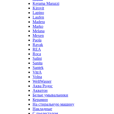
Kerama Marazzi
Kirovit
Lapino
Laufen
Madera
Marko
Melana
Mexen
Paola
Ravak
REA
Roca
Salini
Sanita
Santek
VitrA
Volna
WeltWasser
Аква Родос
Акватон
Белые умывальники
Керамин
На стиральную машину
Накладные
С пьедесталом