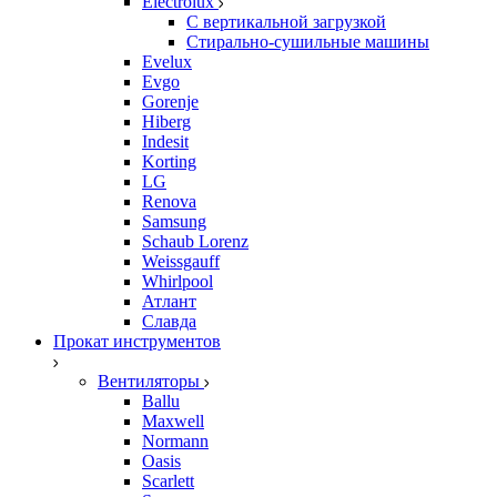
Electrolux
С вертикальной загрузкой
Стирально-сушильные машины
Evelux
Evgo
Gorenje
Hiberg
Indesit
Korting
LG
Renova
Samsung
Schaub Lorenz
Weissgauff
Whirlpool
Атлант
Славда
Прокат инструментов
Вентиляторы
Ballu
Maxwell
Normann
Oasis
Scarlett