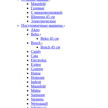
Maunfeld
Газовые
С микроволновкой
Ширина 45 см
Электрические
Посудомоечные машины
Akpo
Beko
Beko 45 см
Bosch
Bosch 45 см
Candy
Cata
Electrolux
Exiteq
Gorenje
Hansa
Hotpoint
Indesit
Maunfeld
Midea
Samsung
Siemens
Weissgauff
Whirlpool