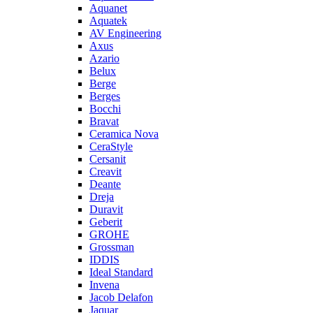
Aquanet
Aquatek
AV Engineering
Axus
Azario
Belux
Berge
Berges
Bocchi
Bravat
Ceramica Nova
CeraStyle
Cersanit
Creavit
Deante
Dreja
Duravit
Geberit
GROHE
Grossman
IDDIS
Ideal Standard
Invena
Jacob Delafon
Jaquar