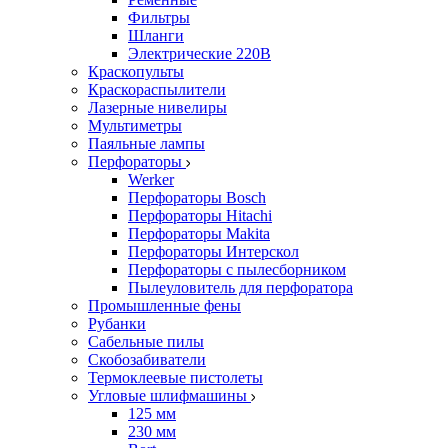
Фильтры
Шланги
Электрические 220В
Краскопульты
Краскораспылители
Лазерные нивелиры
Мультиметры
Паяльные лампы
Перфораторы
Werker
Перфораторы Bosch
Перфораторы Hitachi
Перфораторы Makita
Перфораторы Интерскол
Перфораторы с пылесборником
Пылеуловитель для перфоратора
Промышленные фены
Рубанки
Сабельные пилы
Скобозабиватели
Термоклеевые пистолеты
Угловые шлифмашины
125 мм
230 мм