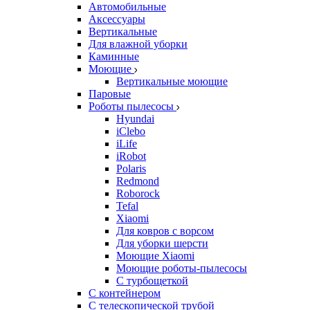
Автомобильные
Аксессуары
Вертикальные
Для влажной уборки
Каминные
Моющие
Вертикальные моющие
Паровые
Роботы пылесосы
Hyundai
iClebo
iLife
iRobot
Polaris
Redmond
Roborock
Tefal
Xiaomi
Для ковров с ворсом
Для уборки шерсти
Моющие Xiaomi
Моющие роботы-пылесосы
С турбощеткой
С контейнером
С телескопической трубой