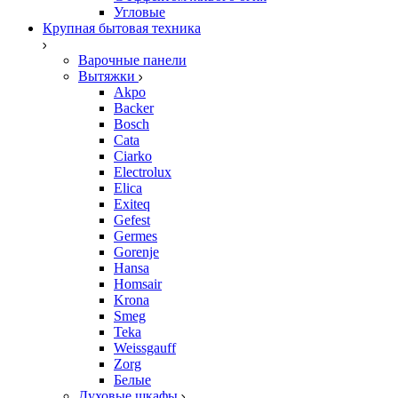
Угловые
Крупная бытовая техника
Варочные панели
Вытяжки
Akpo
Backer
Bosch
Cata
Ciarko
Electrolux
Elica
Exiteq
Gefest
Germes
Gorenje
Hansa
Homsair
Krona
Smeg
Teka
Weissgauff
Zorg
Белые
Духовые шкафы