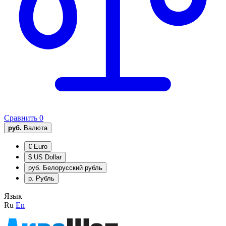
Сравнить
0
руб.
Валюта
€
Euro
$
US Dollar
руб.
Белорусский рубль
р.
Рубль
Язык
Ru
En