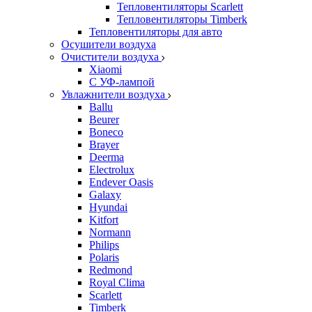
Тепловентиляторы Scarlett
Тепловентиляторы Timberk
Тепловентиляторы для авто
Осушители воздуха
Очистители воздуха
Xiaomi
С УФ-лампой
Увлажнители воздуха
Ballu
Beurer
Boneco
Brayer
Deerma
Electrolux
Endever Oasis
Galaxy
Hyundai
Kitfort
Normann
Philips
Polaris
Redmond
Royal Clima
Scarlett
Timberk