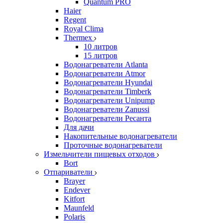
Quantum PRO
Haier
Regent
Royal Clima
Thermex
10 литров
15 литров
Водонагреватели Atlanta
Водонагреватели Atmor
Водонагреватели Hyundai
Водонагреватели Timberk
Водонагреватели Unipump
Водонагреватели Zanussi
Водонагреватели Ресанта
Для дачи
Накопительные водонагреватели
Проточные водонагреватели
Измельчители пищевых отходов
Bort
Отпариватели
Brayer
Endever
Kitfort
Maunfeld
Polaris