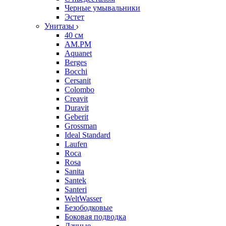
Черные умывальники
Эстет
Унитазы
40 см
AM.PM
Aquanet
Berges
Bocchi
Cersanit
Colombo
Creavit
Duravit
Geberit
Grossman
Ideal Standard
Laufen
Roca
Rosa
Sanita
Santek
Santeri
WeltWasser
Безободковые
Боковая подводка
Дачные