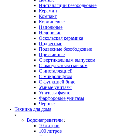
Инсталляции безободковые
Керамин
Компакт
Коричневые
Напольные
Недорогие
Оскольская керамика
Подвесные
Подвесные безободковые
Приставные
С вертикальным выпуском
С импульсным смывом
С инсталляцией
С микролифтом
С функцией биде
Умные унитазы
Унитазы фаянс
Фарфоровые унитазы
Черные
Техника для дома
Водонагреватели
10 литров
100 литров