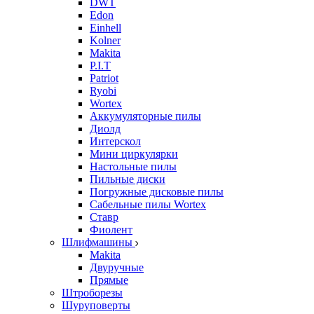
DWT
Edon
Einhell
Kolner
Makita
P.I.T
Patriot
Ryobi
Wortex
Аккумуляторные пилы
Диолд
Интерскол
Мини циркулярки
Настольные пилы
Пильные диски
Погружные дисковые пилы
Сабельные пилы Wortex
Ставр
Фиолент
Шлифмашины
Makita
Двуручные
Прямые
Штроборезы
Шуруповерты