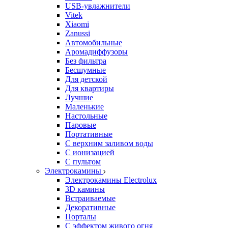
USB-увлажнители
Vitek
Xiaomi
Zanussi
Автомобильные
Аромадиффузоры
Без фильтра
Бесшумные
Для детской
Для квартиры
Лучшие
Маленькие
Настольные
Паровые
Портативные
С верхним заливом воды
С ионизацией
С пультом
Электрокамины
Электрокамины Electrolux
3D камины
Встраиваемые
Декоративные
Порталы
С эффектом живого огня