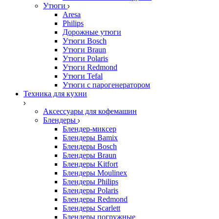
Утюги
Aresa
Philips
Дорожные утюги
Утюги Bosch
Утюги Braun
Утюги Polaris
Утюги Redmond
Утюги Tefal
Утюги с парогенератором
Техника для кухни
Аксессуары для кофемашин
Блендеры
Блендер-миксер
Блендеры Bamix
Блендеры Bosch
Блендеры Braun
Блендеры Kitfort
Блендеры Moulinex
Блендеры Philips
Блендеры Polaris
Блендеры Redmond
Блендеры Scarlett
Блендеры погружные