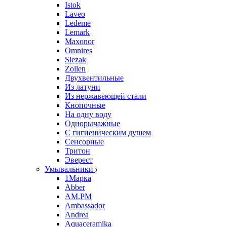
Istok
Laveo
Ledeme
Lemark
Maxonor
Omnires
Slezak
Zollen
Двухвентильные
Из латуни
Из нержавеющей стали
Кнопочные
На одну воду
Однорычажные
С гигиеническим душем
Сенсорные
Тритон
Эверест
Умывальники
1Марка
Abber
AM.PM
Ambassador
Andrea
Aquaceramika