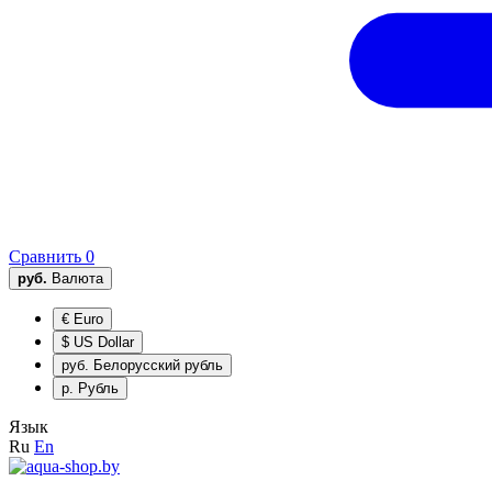
Сравнить
0
руб.
Валюта
€
Euro
$
US Dollar
руб.
Белорусский рубль
р.
Рубль
Язык
Ru
En