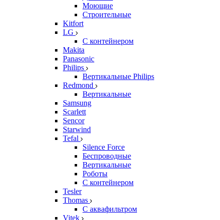
Моющие
Строительные
Kitfort
LG
С контейнером
Makita
Panasonic
Philips
Вертикальные Philips
Redmond
Вертикальные
Samsung
Scarlett
Sencor
Starwind
Tefal
Silence Force
Беспроводные
Вертикальные
Роботы
С контейнером
Tesler
Thomas
С аквафильтром
Vitek