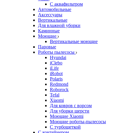
С аквафильтром
Автомобильные
Аксессуары
Вертикальные
Для влажной уборки
Каминные
Моющие
Вертикальные моющие
Паровые
Роботы пылесосы
Hyundai
iClebo
iLife
iRobot
Polaris
Redmond
Roborock
Tefal
Xiaomi
Для ковров с ворсом
Для уборки шерсти
Моющие Xiaomi
Моющие роботы-пылесосы
С турбощеткой
С контейнером