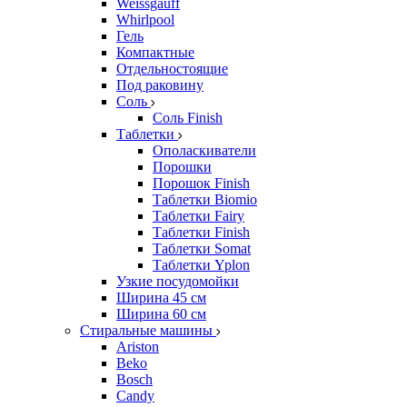
Weissgauff
Whirlpool
Гель
Компактные
Отдельностоящие
Под раковину
Соль
Соль Finish
Таблетки
Ополаскиватели
Порошки
Порошок Finish
Таблетки Biomio
Таблетки Fairy
Таблетки Finish
Таблетки Somat
Таблетки Yplon
Узкие посудомойки
Ширина 45 см
Ширина 60 см
Стиральные машины
Ariston
Beko
Bosch
Candy