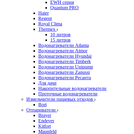
EWH серия
Quantum PRO
Haier
Regent
Royal Clima
Thermex
10 литров
15 литров
Водонагреватели Atlanta
Водонагреватели Atmor
Водонагреватели Hyundai
Водонагреватели Timberk
Водонагреватели Unipump
Водонагреватели Zanussi
Водонагреватели Ресанта
Для дачи
Накопительные водонагреватели
Проточные водонагреватели
Измельчители пищевых отходов
Bort
Отпариватели
Brayer
Endever
Kitfort
Maunfeld