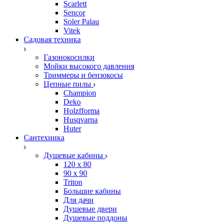
Scarlett
Sencor
Soler Palau
Vitek
Садовая техника
Газонокосилки
Мойки высокого давления
Триммеры и бензокосы
Цепные пилы
Champion
Deko
Holzfforma
Husqvarna
Huter
Сантехника
Душевые кабины
120 x 80
90 х 90
Triton
Большие кабины
Для дачи
Душевые двери
Душевые поддоны