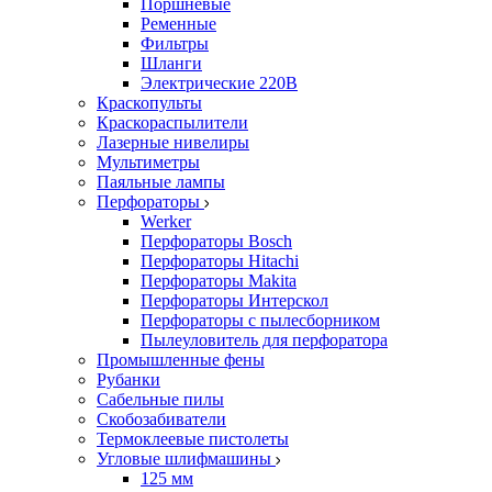
Поршневые
Ременные
Фильтры
Шланги
Электрические 220В
Краскопульты
Краскораспылители
Лазерные нивелиры
Мультиметры
Паяльные лампы
Перфораторы
Werker
Перфораторы Bosch
Перфораторы Hitachi
Перфораторы Makita
Перфораторы Интерскол
Перфораторы с пылесборником
Пылеуловитель для перфоратора
Промышленные фены
Рубанки
Сабельные пилы
Скобозабиватели
Термоклеевые пистолеты
Угловые шлифмашины
125 мм