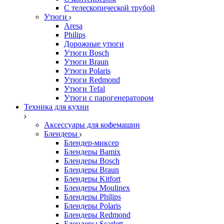
С телескопической трубой
Утюги
Aresa
Philips
Дорожные утюги
Утюги Bosch
Утюги Braun
Утюги Polaris
Утюги Redmond
Утюги Tefal
Утюги с парогенератором
Техника для кухни
Аксессуары для кофемашин
Блендеры
Блендер-миксер
Блендеры Bamix
Блендеры Bosch
Блендеры Braun
Блендеры Kitfort
Блендеры Moulinex
Блендеры Philips
Блендеры Polaris
Блендеры Redmond
Блендеры Scarlett