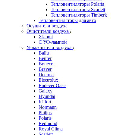
Тепловентиляторы Polaris
Тепловентиляторы Scarlett
Тепловентиляторы Timberk
Тепловентиляторы для авто
Осушители воздуха
Очистители воздуха
Xiaomi
С УФ-лампой
Увлажнители воздуха
Ballu
Beurer
Boneco
Brayer
Deerma
Electrolux
Endever Oasis
Galaxy
Hyundai
Kitfort
Normann
Philips
Polaris
Redmond
Royal Clima
Scarlett