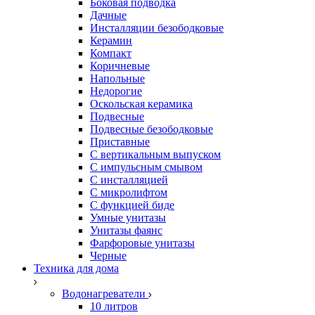
Боковая подводка
Дачные
Инсталляции безободковые
Керамин
Компакт
Коричневые
Напольные
Недорогие
Оскольская керамика
Подвесные
Подвесные безободковые
Приставные
С вертикальным выпуском
С импульсным смывом
С инсталляцией
С микролифтом
С функцией биде
Умные унитазы
Унитазы фаянс
Фарфоровые унитазы
Черные
Техника для дома
Водонагреватели
10 литров