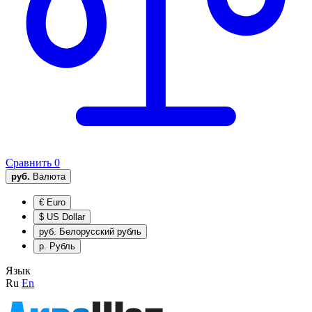
Сравнить
0
руб.
Валюта
€
Euro
$
US Dollar
руб.
Белорусский рубль
р.
Рубль
Язык
Ru
En