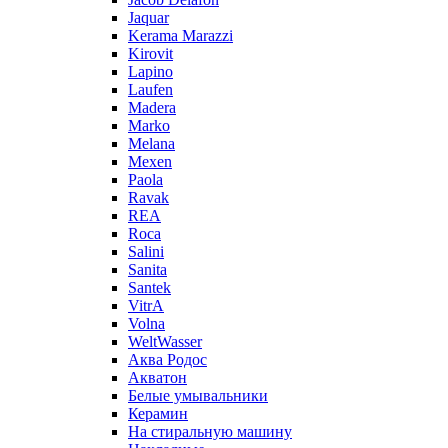
Jaquar
Kerama Marazzi
Kirovit
Lapino
Laufen
Madera
Marko
Melana
Mexen
Paola
Ravak
REA
Roca
Salini
Sanita
Santek
VitrA
Volna
WeltWasser
Аква Родос
Акватон
Белые умывальники
Керамин
На стиральную машину