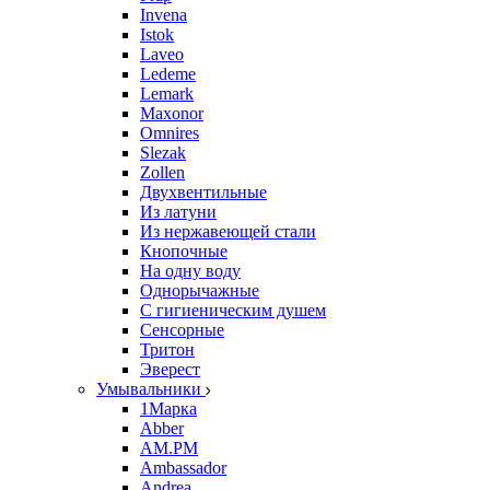
Invena
Istok
Laveo
Ledeme
Lemark
Maxonor
Omnires
Slezak
Zollen
Двухвентильные
Из латуни
Из нержавеющей стали
Кнопочные
На одну воду
Однорычажные
С гигиеническим душем
Сенсорные
Тритон
Эверест
Умывальники
1Марка
Abber
AM.PM
Ambassador
Andrea