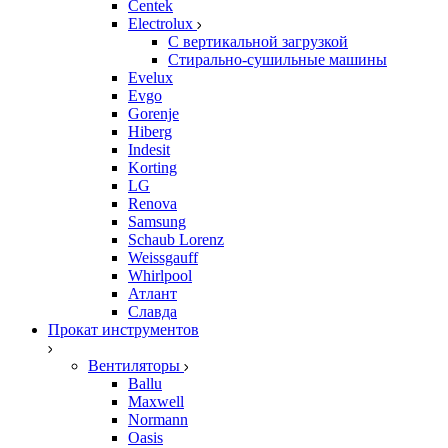
Centek
Electrolux
С вертикальной загрузкой
Стирально-сушильные машины
Evelux
Evgo
Gorenje
Hiberg
Indesit
Korting
LG
Renova
Samsung
Schaub Lorenz
Weissgauff
Whirlpool
Атлант
Славда
Прокат инструментов
Вентиляторы
Ballu
Maxwell
Normann
Oasis