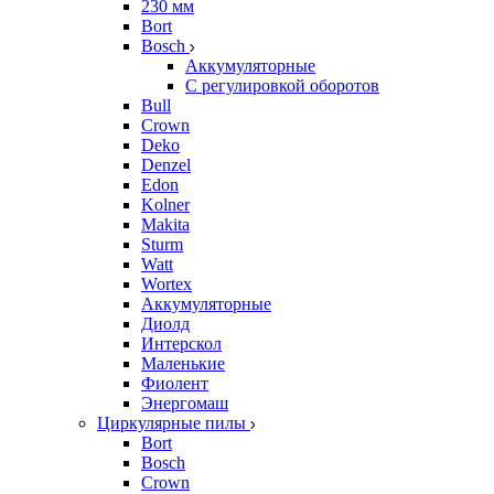
230 мм
Bort
Bosch
Аккумуляторные
С регулировкой оборотов
Bull
Crown
Deko
Denzel
Edon
Kolner
Makita
Sturm
Watt
Wortex
Аккумуляторные
Диолд
Интерскол
Маленькие
Фиолент
Энергомаш
Циркулярные пилы
Bort
Bosch
Crown