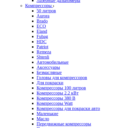
Лазерные дальномеры
Компрессоры
50 литров
Aurora
Brado
ECO
Eland
Fubag
HDC
Patriot
Remeza
Shtenli
Автомобильные
Аксессуары
Безмасляные
Головы для компрессоров
Для покраски
Компрессоры 100 литров
Компрессоры 2.2 кВт
Компрессоры 380 В
Компрессоры Watt
Компрессоры для покраски авто
Маленькие
Масло
Передвижные компрессоры