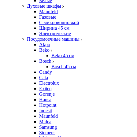
Белые
Духовые шкафы
Maunfeld
Газовые
С микроволновкой
Ширина 45 см
Электрические
Посудомоечные машины
Akpo
Beko
Beko 45 см
Bosch
Bosch 45 см
Candy
Cata
Electrolux
Exiteq
Gorenje
Hansa
Hotpoint
Indesit
Maunfeld
Midea
Samsung
Siemens