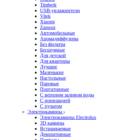
Timberk
USB-увлажнители
Vitek
Xiaomi
Zanussi
Автомобильные
Аромадиффузоры
Без фильтра
Бесшумные
Для детской
Для квартиры
Лучшие
Маленькие
Настольные
Паровые
Портативные
С верхним заливом воды
С ионизацией
С пультом
Электрокамины
Электрокамины Electrolux
3D камины
Встраиваемые
Декоративные
Порталы