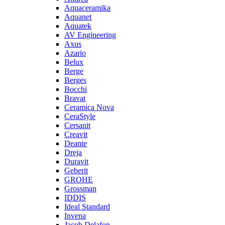
Aquaceramika
Aquanet
Aquatek
AV Engineering
Axus
Azario
Belux
Berge
Berges
Bocchi
Bravat
Ceramica Nova
CeraStyle
Cersanit
Creavit
Deante
Dreja
Duravit
Geberit
GROHE
Grossman
IDDIS
Ideal Standard
Invena
Jacob Delafon