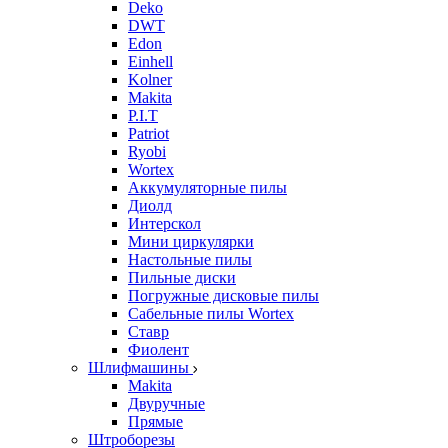
Deko
DWT
Edon
Einhell
Kolner
Makita
P.I.T
Patriot
Ryobi
Wortex
Аккумуляторные пилы
Диолд
Интерскол
Мини циркулярки
Настольные пилы
Пильные диски
Погружные дисковые пилы
Сабельные пилы Wortex
Ставр
Фиолент
Шлифмашины
Makita
Двуручные
Прямые
Штроборезы