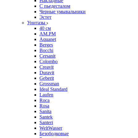
Накладные
С пьедесталом
Черные умывальники
Эстет
Унитазы
40 см
AM.PM
Aquanet
Berges
Bocchi
Cersanit
Colombo
Creavit
Duravit
Geberit
Grossman
Ideal Standard
Laufen
Roca
Rosa
Sanita
Santek
Santeri
WeltWasser
Безободковые