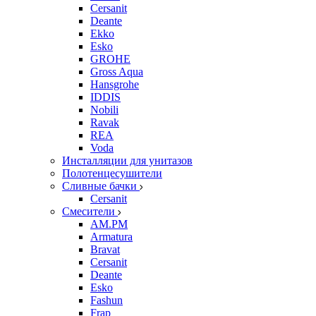
Cersanit
Deante
Ekko
Esko
GROHE
Gross Aqua
Hansgrohe
IDDIS
Nobili
Ravak
REA
Voda
Инсталляции для унитазов
Полотенцесушители
Сливные бачки
Cersanit
Смесители
AM.PM
Armatura
Bravat
Cersanit
Deante
Esko
Fashun
Frap