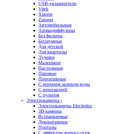
USB-увлажнители
Vitek
Xiaomi
Zanussi
Автомобильные
Аромадиффузоры
Без фильтра
Бесшумные
Для детской
Для квартиры
Лучшие
Маленькие
Настольные
Паровые
Портативные
С верхним заливом воды
С ионизацией
С пультом
Электрокамины
Электрокамины Electrolux
3D камины
Встраиваемые
Декоративные
Порталы
С эффектом живого огня