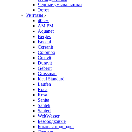
Черные умывальники
Эстет
Унитазы
40 см
AM.PM
Aquanet
Berges
Bocchi
Cersanit
Colombo
Creavit
Duravit
Geberit
Grossman
Ideal Standard
Laufen
Roca
Rosa
Sanita
Santek
Santeri
WeltWasser
Безободковые
Боковая подводка
Дачные