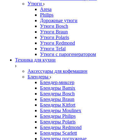
Утюги
Aresa
Philips
Дорожные утюги
Утюги Bosch
Утюги Braun
Утюги Polaris
Утюги Redmond
Утюги Tefal
Утюги с парогенератором
Техника для кухни
Аксессуары для кофемашин
Блендеры
Блендер-миксер
Блендеры Bamix
Блендеры Bosch
Блендеры Braun
Блендеры Kitfort
Блендеры Moulinex
Блендеры Philips
Блендеры Polaris
Блендеры Redmond
Блендеры Scarlett
Блендеры погружные