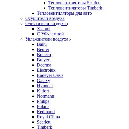
Тепловентиляторы Scarlett
Тепловентиляторы Timberk
Тепловентиляторы для авто
Осушители воздуха
Очистители воздуха
Xiaomi
С УФ-лампой
Увлажнители воздуха
Ballu
Beurer
Boneco
Brayer
Deerma
Electrolux
Endever Oasis
Galaxy
Hyundai
Kitfort
Normann
Philips
Polaris
Redmond
Royal Clima
Scarlett
Timberk