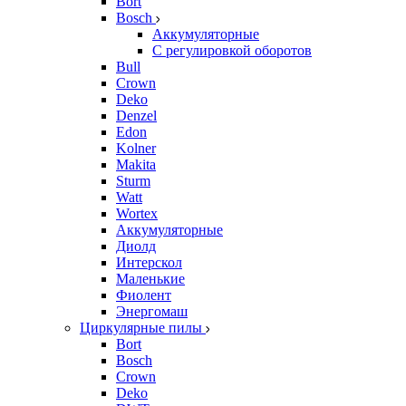
Bort
Bosch
Аккумуляторные
С регулировкой оборотов
Bull
Crown
Deko
Denzel
Edon
Kolner
Makita
Sturm
Watt
Wortex
Аккумуляторные
Диолд
Интерскол
Маленькие
Фиолент
Энергомаш
Циркулярные пилы
Bort
Bosch
Crown
Deko