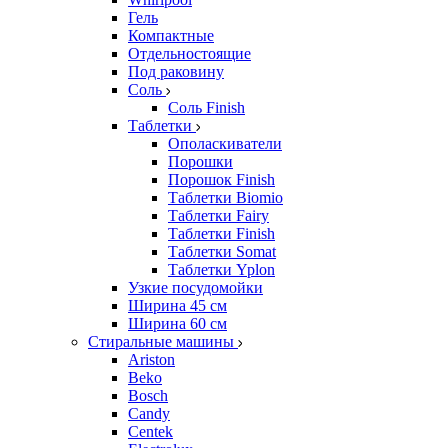
Гель
Компактные
Отдельностоящие
Под раковину
Соль
Соль Finish
Таблетки
Ополаскиватели
Порошки
Порошок Finish
Таблетки Biomio
Таблетки Fairy
Таблетки Finish
Таблетки Somat
Таблетки Yplon
Узкие посудомойки
Ширина 45 см
Ширина 60 см
Стиральные машины
Ariston
Beko
Bosch
Candy
Centek