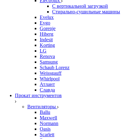
Electrolux
С вертикальной загрузкой
Стирально-сушильные машины
Evelux
Evgo
Gorenje
Hiberg
Indesit
Korting
LG
Renova
Samsung
Schaub Lorenz
Weissgauff
Whirlpool
Атлант
Славда
Прокат инструментов
Вентиляторы
Ballu
Maxwell
Normann
Oasis
Scarlett