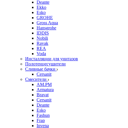
Deante
Ekko
Esko
GROHE
Gross Aqua
Hansgrohe
IDDIS
Nobili
Ravak
REA
Voda
Инсталляции для унитазов
Полотенцесушители
Сливные бачки
Cersanit
Смесители
AM.PM
Armatura
Bravat
Cersanit
Deante
Esko
Fashun
Frap
Invena