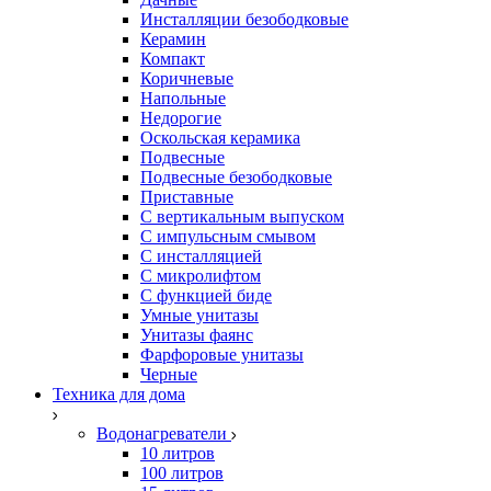
Инсталляции безободковые
Керамин
Компакт
Коричневые
Напольные
Недорогие
Оскольская керамика
Подвесные
Подвесные безободковые
Приставные
С вертикальным выпуском
С импульсным смывом
С инсталляцией
С микролифтом
С функцией биде
Умные унитазы
Унитазы фаянс
Фарфоровые унитазы
Черные
Техника для дома
Водонагреватели
10 литров
100 литров