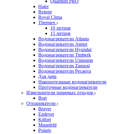
Quantum PRO
Haier
Regent
Royal Clima
Thermex
10 литров
15 литров
Водонагреватели Atlanta
Водонагреватели Atmor
Водонагреватели Hyundai
Водонагреватели Timberk
Водонагреватели Unipump
Водонагреватели Zanussi
Водонагреватели Ресанта
Для дачи
Накопительные водонагреватели
Проточные водонагреватели
Измельчители пищевых отходов
Bort
Отпариватели
Brayer
Endever
Kitfort
Maunfeld
Polaris