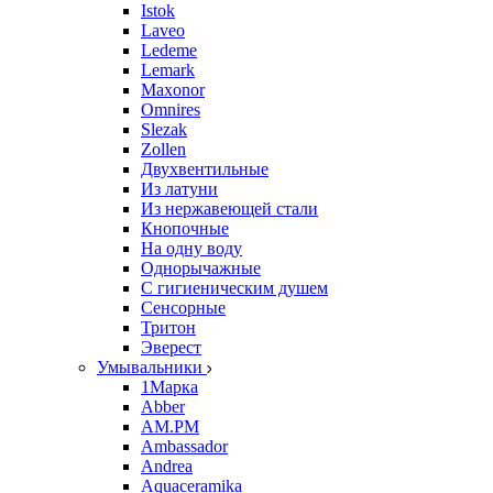
Istok
Laveo
Ledeme
Lemark
Maxonor
Omnires
Slezak
Zollen
Двухвентильные
Из латуни
Из нержавеющей стали
Кнопочные
На одну воду
Однорычажные
С гигиеническим душем
Сенсорные
Тритон
Эверест
Умывальники
1Марка
Abber
AM.PM
Ambassador
Andrea
Aquaceramika