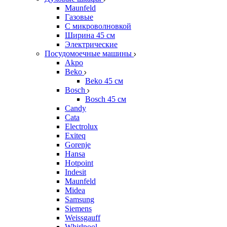
Maunfeld
Газовые
С микроволновкой
Ширина 45 см
Электрические
Посудомоечные машины
Akpo
Beko
Beko 45 см
Bosch
Bosch 45 см
Candy
Cata
Electrolux
Exiteq
Gorenje
Hansa
Hotpoint
Indesit
Maunfeld
Midea
Samsung
Siemens
Weissgauff
Whirlpool