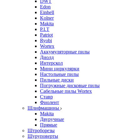
DWT
Edon
Einhell
Kolner
Makita
P.I.T
Patriot
Ryobi
Wortex
Аккумуляторные пилы
Диолд
Интерскол
Мини циркулярки
Настольные пилы
Пильные диски
Погружные дисковые пилы
Сабельные пилы Wortex
Ставр
Фиолент
Шлифмашины
Makita
Двуручные
Прямые
Штроборезы
Шуруповерты