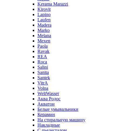
Kerama Marazzi
Kirovit
Lapino
Laufen
Madera
Marko
Melana
Mexen
Paola
Ravak
REA
Roca
Salini
Sanita
Santek
VitrA
Volna
WeltWasser
Аква Родос
Акватон
Белые умывальники
Керамин
На стиральную машину
Накладные
С пьедесталом