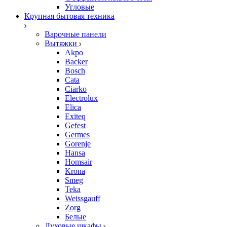
Угловые
Крупная бытовая техника
Варочные панели
Вытяжки
Akpo
Backer
Bosch
Cata
Ciarko
Electrolux
Elica
Exiteq
Gefest
Germes
Gorenje
Hansa
Homsair
Krona
Smeg
Teka
Weissgauff
Zorg
Белые
Духовые шкафы