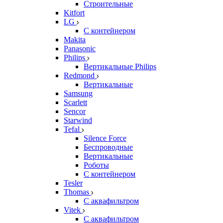
Строительные
Kitfort
LG
С контейнером
Makita
Panasonic
Philips
Вертикальные Philips
Redmond
Вертикальные
Samsung
Scarlett
Sencor
Starwind
Tefal
Silence Force
Беспроводные
Вертикальные
Роботы
С контейнером
Tesler
Thomas
С аквафильтром
Vitek
С аквафильтром