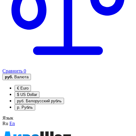
Сравнить
0
руб.
Валюта
€
Euro
$
US Dollar
руб.
Белорусский рубль
р.
Рубль
Язык
Ru
En