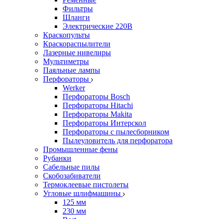
Фильтры
Шланги
Электрические 220В
Краскопульты
Краскораспылители
Лазерные нивелиры
Мультиметры
Паяльные лампы
Перфораторы
Werker
Перфораторы Bosch
Перфораторы Hitachi
Перфораторы Makita
Перфораторы Интерскол
Перфораторы с пылесборником
Пылеуловитель для перфоратора
Промышленные фены
Рубанки
Сабельные пилы
Скобозабиватели
Термоклеевые пистолеты
Угловые шлифмашины
125 мм
230 мм