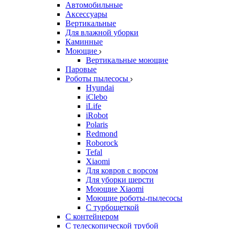
Автомобильные
Аксессуары
Вертикальные
Для влажной уборки
Каминные
Моющие
Вертикальные моющие
Паровые
Роботы пылесосы
Hyundai
iClebo
iLife
iRobot
Polaris
Redmond
Roborock
Tefal
Xiaomi
Для ковров с ворсом
Для уборки шерсти
Моющие Xiaomi
Моющие роботы-пылесосы
С турбощеткой
С контейнером
С телескопической трубой