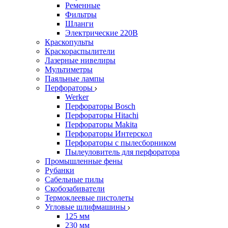
Ременные
Фильтры
Шланги
Электрические 220В
Краскопульты
Краскораспылители
Лазерные нивелиры
Мультиметры
Паяльные лампы
Перфораторы
Werker
Перфораторы Bosch
Перфораторы Hitachi
Перфораторы Makita
Перфораторы Интерскол
Перфораторы с пылесборником
Пылеуловитель для перфоратора
Промышленные фены
Рубанки
Сабельные пилы
Скобозабиватели
Термоклеевые пистолеты
Угловые шлифмашины
125 мм
230 мм