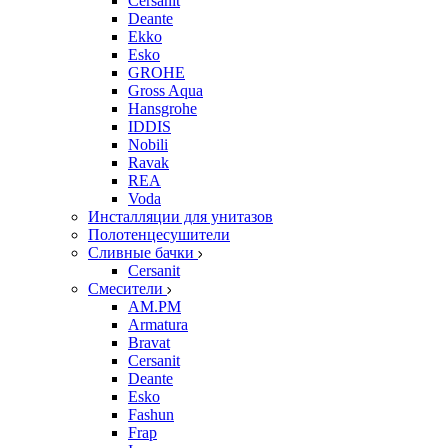
Cersanit
Deante
Ekko
Esko
GROHE
Gross Aqua
Hansgrohe
IDDIS
Nobili
Ravak
REA
Voda
Инсталляции для унитазов
Полотенцесушители
Сливные бачки
Cersanit
Смесители
AM.PM
Armatura
Bravat
Cersanit
Deante
Esko
Fashun
Frap