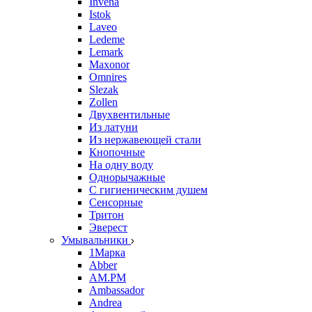
Invena
Istok
Laveo
Ledeme
Lemark
Maxonor
Omnires
Slezak
Zollen
Двухвентильные
Из латуни
Из нержавеющей стали
Кнопочные
На одну воду
Однорычажные
С гигиеническим душем
Сенсорные
Тритон
Эверест
Умывальники
1Марка
Abber
AM.PM
Ambassador
Andrea