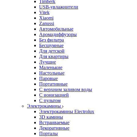
Timberk
USB-увлажнители
Vitek
Xiaomi
Zanussi
Автомобильные
Аромадиффузоры
Без фильтра
Бесшумные
Для детской
Для квартиры
Лучшие
Маленькие
Настольные
Паровые
Портативные
С верхним заливом воды
С ионизацией
С пультом
Электрокамины
Электрокамины Electrolux
3D камины
Встраиваемые
Декоративные
Порталы