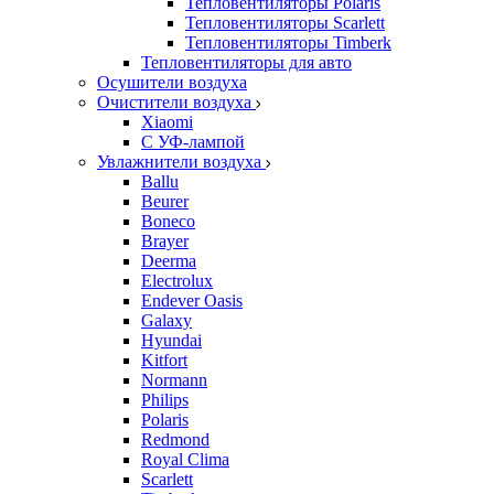
Тепловентиляторы Polaris
Тепловентиляторы Scarlett
Тепловентиляторы Timberk
Тепловентиляторы для авто
Осушители воздуха
Очистители воздуха
Xiaomi
С УФ-лампой
Увлажнители воздуха
Ballu
Beurer
Boneco
Brayer
Deerma
Electrolux
Endever Oasis
Galaxy
Hyundai
Kitfort
Normann
Philips
Polaris
Redmond
Royal Clima
Scarlett