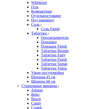
Whirlpool
Гель
Компактные
Отдельностоящие
Под раковину
Соль
Соль Finish
Таблетки
Ополаскиватели
Порошки
Порошок Finish
Таблетки Biomio
Таблетки Fairy
Таблетки Finish
Таблетки Somat
Таблетки Yplon
Узкие посудомойки
Ширина 45 см
Ширина 60 см
Стиральные машины
Ariston
Beko
Bosch
Candy
Centek