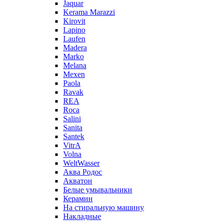
Jaquar
Kerama Marazzi
Kirovit
Lapino
Laufen
Madera
Marko
Melana
Mexen
Paola
Ravak
REA
Roca
Salini
Sanita
Santek
VitrA
Volna
WeltWasser
Аква Родос
Акватон
Белые умывальники
Керамин
На стиральную машину
Накладные