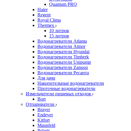
Quantum PRO
Haier
Regent
Royal Clima
Thermex
10 литров
15 литров
Водонагреватели Atlanta
Водонагреватели Atmor
Водонагреватели Hyundai
Водонагреватели Timberk
Водонагреватели Unipump
Водонагреватели Zanussi
Водонагреватели Ресанта
Для дачи
Накопительные водонагреватели
Проточные водонагреватели
Измельчители пищевых отходов
Bort
Отпариватели
Brayer
Endever
Kitfort
Maunfeld
Polaris