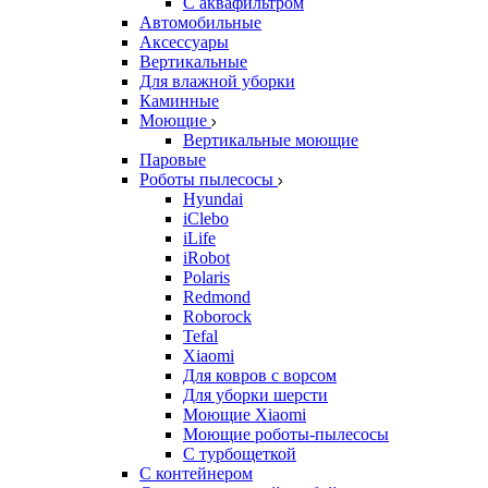
С аквафильтром
Автомобильные
Аксессуары
Вертикальные
Для влажной уборки
Каминные
Моющие
Вертикальные моющие
Паровые
Роботы пылесосы
Hyundai
iClebo
iLife
iRobot
Polaris
Redmond
Roborock
Tefal
Xiaomi
Для ковров с ворсом
Для уборки шерсти
Моющие Xiaomi
Моющие роботы-пылесосы
С турбощеткой
С контейнером