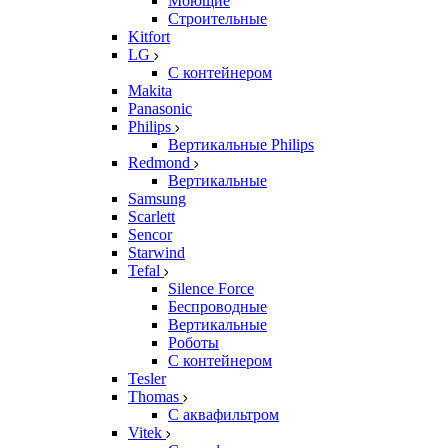
Моющие
Строительные
Kitfort
LG
С контейнером
Makita
Panasonic
Philips
Вертикальные Philips
Redmond
Вертикальные
Samsung
Scarlett
Sencor
Starwind
Tefal
Silence Force
Беспроводные
Вертикальные
Роботы
С контейнером
Tesler
Thomas
С аквафильтром
Vitek