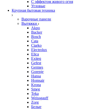
С эффектом живого огня
Угловые
Крупная бытовая техника
Варочные панели
Вытяжки
Akpo
Backer
Bosch
Cata
Ciarko
Electrolux
Elica
Exiteq
Gefest
Germes
Gorenje
Hansa
Homsair
Krona
Smeg
Teka
Weissgauff
Zorg
Белые