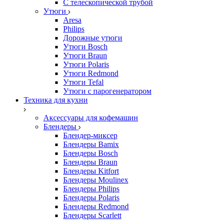
С телескопической трубой
Утюги
Aresa
Philips
Дорожные утюги
Утюги Bosch
Утюги Braun
Утюги Polaris
Утюги Redmond
Утюги Tefal
Утюги с парогенератором
Техника для кухни
Аксессуары для кофемашин
Блендеры
Блендер-миксер
Блендеры Bamix
Блендеры Bosch
Блендеры Braun
Блендеры Kitfort
Блендеры Moulinex
Блендеры Philips
Блендеры Polaris
Блендеры Redmond
Блендеры Scarlett