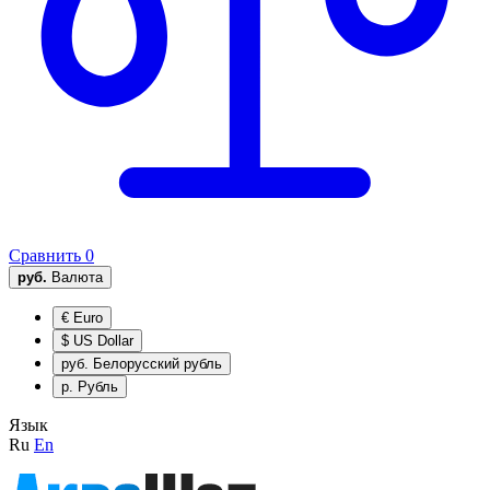
Сравнить
0
руб.
Валюта
€
Euro
$
US Dollar
руб.
Белорусский рубль
р.
Рубль
Язык
Ru
En