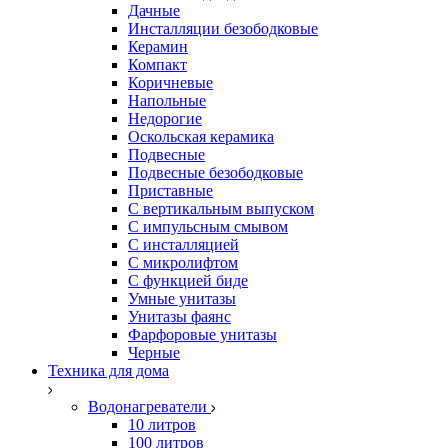
Дачные
Инсталляции безободковые
Керамин
Компакт
Коричневые
Напольные
Недорогие
Оскольская керамика
Подвесные
Подвесные безободковые
Приставные
С вертикальным выпуском
С импульсным смывом
С инсталляцией
С микролифтом
С функцией биде
Умные унитазы
Унитазы фаянс
Фарфоровые унитазы
Черные
Техника для дома
Водонагреватели
10 литров
100 литров