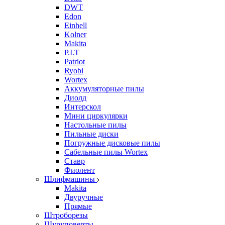
DWT
Edon
Einhell
Kolner
Makita
P.I.T
Patriot
Ryobi
Wortex
Аккумуляторные пилы
Диолд
Интерскол
Мини циркулярки
Настольные пилы
Пильные диски
Погружные дисковые пилы
Сабельные пилы Wortex
Ставр
Фиолент
Шлифмашины
Makita
Двуручные
Прямые
Штроборезы
Шуруповерты