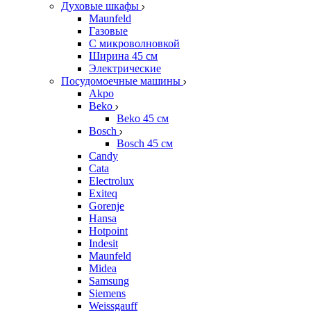
Духовые шкафы
Maunfeld
Газовые
С микроволновкой
Ширина 45 см
Электрические
Посудомоечные машины
Akpo
Beko
Beko 45 см
Bosch
Bosch 45 см
Candy
Cata
Electrolux
Exiteq
Gorenje
Hansa
Hotpoint
Indesit
Maunfeld
Midea
Samsung
Siemens
Weissgauff