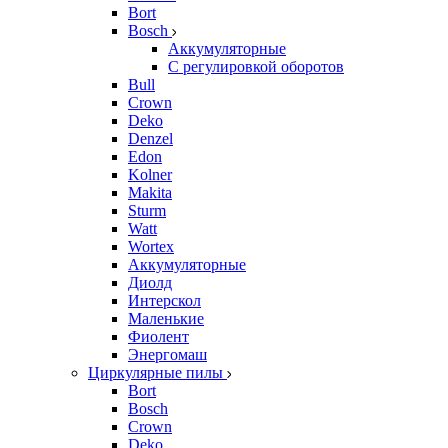
Bort
Bosch
Аккумуляторные
С регулировкой оборотов
Bull
Crown
Deko
Denzel
Edon
Kolner
Makita
Sturm
Watt
Wortex
Аккумуляторные
Диолд
Интерскол
Маленькие
Фиолент
Энергомаш
Циркулярные пилы
Bort
Bosch
Crown
Deko