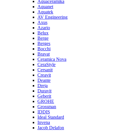
Aquaceramika
Aquanet
Aquatek
AV Engineering
Axus
Azario
Belux
Berge
Berges
Bocchi
Bravat
Ceramica Nova
CeraStyle
Cersanit
Creavit
Deante
Dreja
Duravit
Geberit
GROHE
Grossman
IDDIS
Ideal Standard
Invena
Jacob Delafon