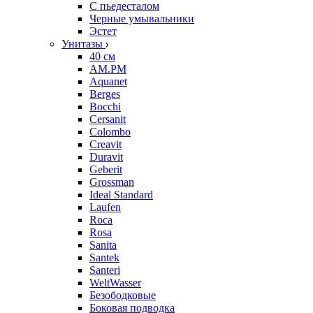
С пьедесталом
Черные умывальники
Эстет
Унитазы
40 см
AM.PM
Aquanet
Berges
Bocchi
Cersanit
Colombo
Creavit
Duravit
Geberit
Grossman
Ideal Standard
Laufen
Roca
Rosa
Sanita
Santek
Santeri
WeltWasser
Безободковые
Боковая подводка