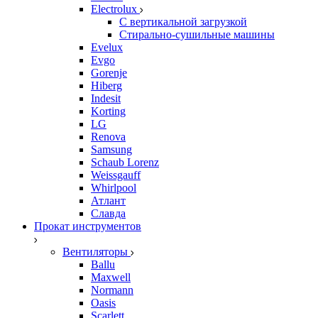
Electrolux
С вертикальной загрузкой
Стирально-сушильные машины
Evelux
Evgo
Gorenje
Hiberg
Indesit
Korting
LG
Renova
Samsung
Schaub Lorenz
Weissgauff
Whirlpool
Атлант
Славда
Прокат инструментов
Вентиляторы
Ballu
Maxwell
Normann
Oasis
Scarlett