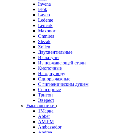
Invena
Istok
Laveo
Ledeme
Lemark
Maxonor
Omnires
Slezak
Zollen
Двухвентильные
Из латуни
Из нержавеющей стали
Кнопочные
На одну воду
Однорычажные
С гигиеническим душем
Сенсорные
Тритон
Эверест
Умывальники
1Марка
Abber
AM.PM
Ambassador
Andrea