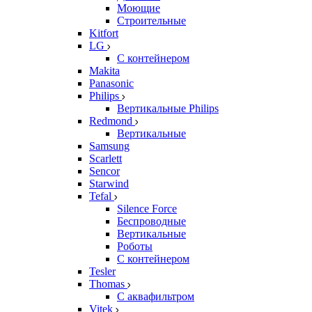
Моющие
Строительные
Kitfort
LG
С контейнером
Makita
Panasonic
Philips
Вертикальные Philips
Redmond
Вертикальные
Samsung
Scarlett
Sencor
Starwind
Tefal
Silence Force
Беспроводные
Вертикальные
Роботы
С контейнером
Tesler
Thomas
С аквафильтром
Vitek