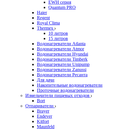
EWH серия
Quantum PRO
Haier
Regent
Royal Clima
Thermex
10 литров
15 литров
Водонагреватели Atlanta
Водонагреватели Atmor
Водонагреватели Hyundai
Водонагреватели Timberk
Водонагреватели Unipump
Водонагреватели Zanussi
Водонагреватели Ресанта
Для дачи
Накопительные водонагреватели
Проточные водонагреватели
Измельчители пищевых отходов
Bort
Отпариватели
Brayer
Endever
Kitfort
Maunfeld