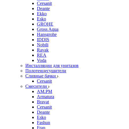
Cersanit
Deante
Ekko
Esko
GROHE
Gross Aqua
Hansgrohe
IDDIS
Nobili
Ravak
REA
Voda
Инсталляции для унитазов
Полотенцесушители
Сливные бачки
Cersanit
Смесители
AM.PM
Armatura
Bravat
Cersanit
Deante
Esko
Fashun
Frap