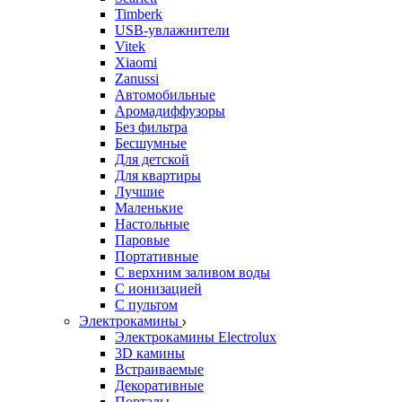
Timberk
USB-увлажнители
Vitek
Xiaomi
Zanussi
Автомобильные
Аромадиффузоры
Без фильтра
Бесшумные
Для детской
Для квартиры
Лучшие
Маленькие
Настольные
Паровые
Портативные
С верхним заливом воды
С ионизацией
С пультом
Электрокамины
Электрокамины Electrolux
3D камины
Встраиваемые
Декоративные
Порталы