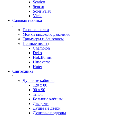
Scarlett
Sencor
Soler Palau
Vitek
Садовая техника
Газонокосилки
Мойки высокого давления
Триммеры и бензокосы
Цепные пилы
Champion
Deko
Holzfforma
Husqvarna
Huter
Сантехника
Душевые кабины
120 x 80
90 х 90
Triton
Большие кабины
Для дачи
Душевые двери
Душевые поддоны