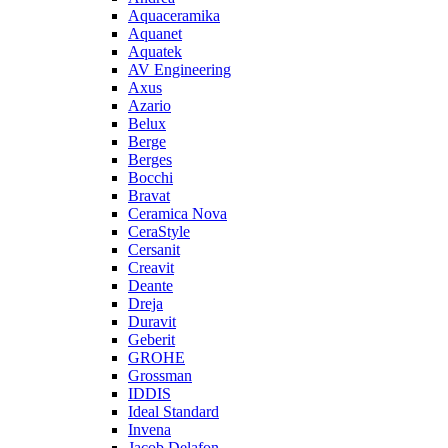
Aquaceramika
Aquanet
Aquatek
AV Engineering
Axus
Azario
Belux
Berge
Berges
Bocchi
Bravat
Ceramica Nova
CeraStyle
Cersanit
Creavit
Deante
Dreja
Duravit
Geberit
GROHE
Grossman
IDDIS
Ideal Standard
Invena
Jacob Delafon