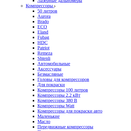
Лазерные дальномеры
Компрессоры
50 литров
Aurora
Brado
ECO
Eland
Fubag
HDC
Patriot
Remeza
Shtenli
Автомобильные
Аксессуары
Безмасляные
Головы для компрессоров
Для покраски
Компрессоры 100 литров
Компрессоры 2.2 кВт
Компрессоры 380 В
Компрессоры Watt
Компрессоры для покраски авто
Маленькие
Масло
Передвижные компрессоры