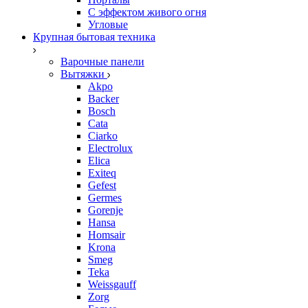
С эффектом живого огня
Угловые
Крупная бытовая техника
Варочные панели
Вытяжки
Akpo
Backer
Bosch
Cata
Ciarko
Electrolux
Elica
Exiteq
Gefest
Germes
Gorenje
Hansa
Homsair
Krona
Smeg
Teka
Weissgauff
Zorg