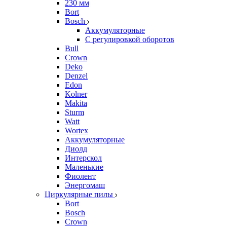
230 мм
Bort
Bosch
Аккумуляторные
С регулировкой оборотов
Bull
Crown
Deko
Denzel
Edon
Kolner
Makita
Sturm
Watt
Wortex
Аккумуляторные
Диолд
Интерскол
Маленькие
Фиолент
Энергомаш
Циркулярные пилы
Bort
Bosch
Crown