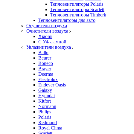
Тепловентиляторы Polaris
Тепловентиляторы Scarlett
Тепловентиляторы Timberk
Тепловентиляторы для авто
Осушители воздуха
Очистители воздуха
Xiaomi
С УФ-лампой
Увлажнители воздуха
Ballu
Beurer
Boneco
Brayer
Deerma
Electrolux
Endever Oasis
Galaxy
Hyundai
Kitfort
Normann
Philips
Polaris
Redmond
Royal Clima
Scarlett