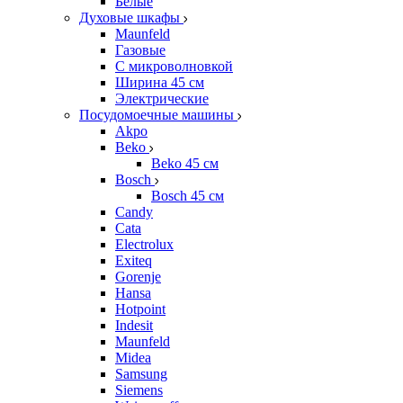
Белые
Духовые шкафы
Maunfeld
Газовые
С микроволновкой
Ширина 45 см
Электрические
Посудомоечные машины
Akpo
Beko
Beko 45 см
Bosch
Bosch 45 см
Candy
Cata
Electrolux
Exiteq
Gorenje
Hansa
Hotpoint
Indesit
Maunfeld
Midea
Samsung
Siemens