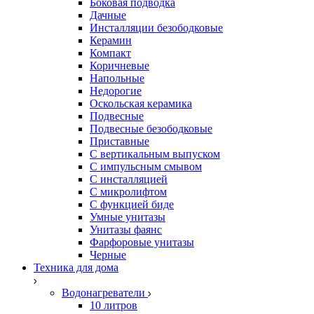
Боковая подводка
Дачные
Инсталляции безободковые
Керамин
Компакт
Коричневые
Напольные
Недорогие
Оскольская керамика
Подвесные
Подвесные безободковые
Приставные
С вертикальным выпуском
С импульсным смывом
С инсталляцией
С микролифтом
С функцией биде
Умные унитазы
Унитазы фаянс
Фарфоровые унитазы
Черные
Техника для дома
Водонагреватели
10 литров