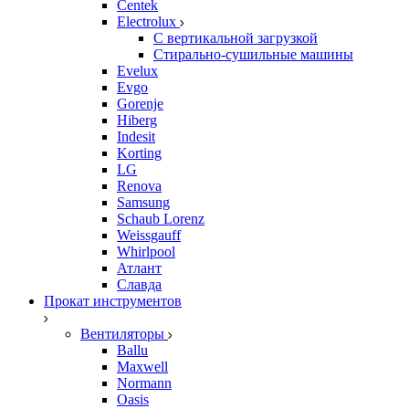
Centek
Electrolux
С вертикальной загрузкой
Стирально-сушильные машины
Evelux
Evgo
Gorenje
Hiberg
Indesit
Korting
LG
Renova
Samsung
Schaub Lorenz
Weissgauff
Whirlpool
Атлант
Славда
Прокат инструментов
Вентиляторы
Ballu
Maxwell
Normann
Oasis