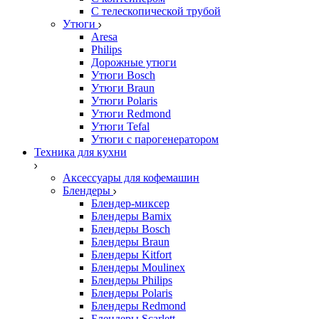
С телескопической трубой
Утюги
Aresa
Philips
Дорожные утюги
Утюги Bosch
Утюги Braun
Утюги Polaris
Утюги Redmond
Утюги Tefal
Утюги с парогенератором
Техника для кухни
Аксессуары для кофемашин
Блендеры
Блендер-миксер
Блендеры Bamix
Блендеры Bosch
Блендеры Braun
Блендеры Kitfort
Блендеры Moulinex
Блендеры Philips
Блендеры Polaris
Блендеры Redmond
Блендеры Scarlett