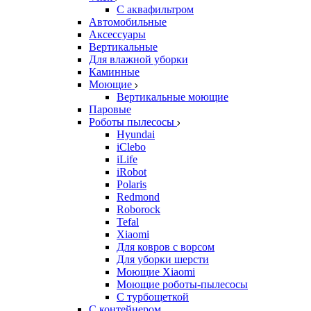
С аквафильтром
Автомобильные
Аксессуары
Вертикальные
Для влажной уборки
Каминные
Моющие
Вертикальные моющие
Паровые
Роботы пылесосы
Hyundai
iClebo
iLife
iRobot
Polaris
Redmond
Roborock
Tefal
Xiaomi
Для ковров с ворсом
Для уборки шерсти
Моющие Xiaomi
Моющие роботы-пылесосы
С турбощеткой
С контейнером