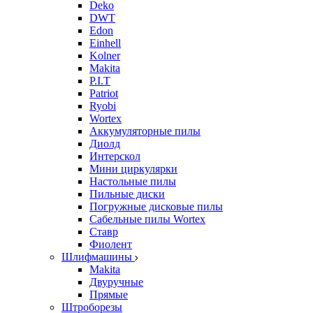
Deko
DWT
Edon
Einhell
Kolner
Makita
P.I.T
Patriot
Ryobi
Wortex
Аккумуляторные пилы
Диолд
Интерскол
Мини циркулярки
Настольные пилы
Пильные диски
Погружные дисковые пилы
Сабельные пилы Wortex
Ставр
Фиолент
Шлифмашины
Makita
Двуручные
Прямые
Штроборезы