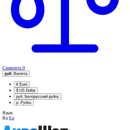
Сравнить
0
руб.
Валюта
€
Euro
$
US Dollar
руб.
Белорусский рубль
р.
Рубль
Язык
Ru
En