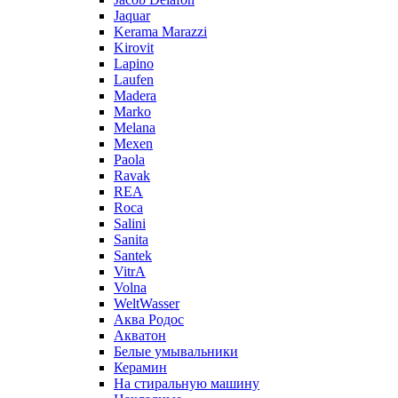
Jaquar
Kerama Marazzi
Kirovit
Lapino
Laufen
Madera
Marko
Melana
Mexen
Paola
Ravak
REA
Roca
Salini
Sanita
Santek
VitrA
Volna
WeltWasser
Аква Родос
Акватон
Белые умывальники
Керамин
На стиральную машину