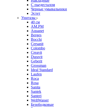
Накладные
С пьедесталом
Черные умывальники
Эстет
Унитазы
40 см
AM.PM
Aquanet
Berges
Bocchi
Cersanit
Colombo
Creavit
Duravit
Geberit
Grossman
Ideal Standard
Laufen
Roca
Rosa
Sanita
Santek
Santeri
WeltWasser
Безободковые