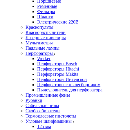
Поршневые
Ременные
Фильтры
Шланги
Электрические 220В
Краскопульты
Краскораспылители
Лазерные нивелиры
Мультиметры
Паяльные лампы
Перфораторы
Werker
Перфораторы Bosch
Перфораторы Hitachi
Перфораторы Makita
Перфораторы Интерскол
Перфораторы с пылесборником
Пылеуловитель для перфоратора
Промышленные фены
Рубанки
Сабельные пилы
Скобозабиватели
Термоклеевые пистолеты
Угловые шлифмашины
125 мм