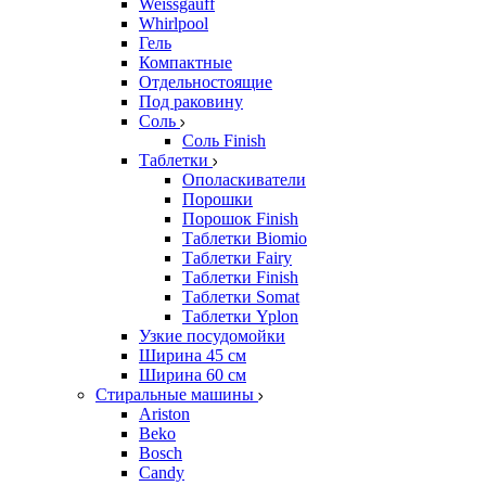
Weissgauff
Whirlpool
Гель
Компактные
Отдельностоящие
Под раковину
Соль
Соль Finish
Таблетки
Ополаскиватели
Порошки
Порошок Finish
Таблетки Biomio
Таблетки Fairy
Таблетки Finish
Таблетки Somat
Таблетки Yplon
Узкие посудомойки
Ширина 45 см
Ширина 60 см
Стиральные машины
Ariston
Beko
Bosch
Candy