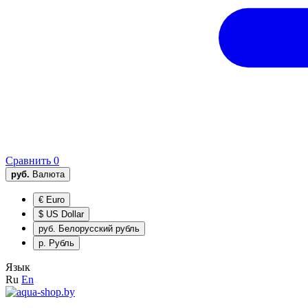
Сравнить
0
руб.
Валюта
€
Euro
$
US Dollar
руб.
Белорусский рубль
р.
Рубль
Язык
Ru
En