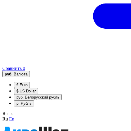
Сравнить
0
руб.
Валюта
€
Euro
$
US Dollar
руб.
Белорусский рубль
р.
Рубль
Язык
Ru
En