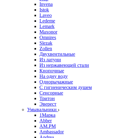
Invena
Istok
Laveo
Ledeme
Lemark
Maxonor
Omnires
Slezak
Zollen
Двухвентильные
Из латуни
Из нержавеющей стали
Кнопочные
На одну воду
Однорычажные
С гигиеническим душем
Сенсорные
Тритон
Эверест
Умывальники
1Марка
Abber
AM.PM
Ambassador
Andrea