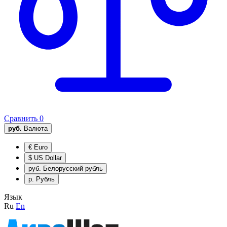
Сравнить
0
руб.
Валюта
€
Euro
$
US Dollar
руб.
Белорусский рубль
р.
Рубль
Язык
Ru
En