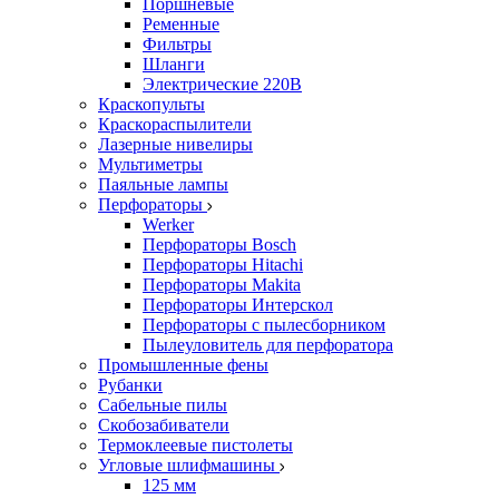
Поршневые
Ременные
Фильтры
Шланги
Электрические 220В
Краскопульты
Краскораспылители
Лазерные нивелиры
Мультиметры
Паяльные лампы
Перфораторы
Werker
Перфораторы Bosch
Перфораторы Hitachi
Перфораторы Makita
Перфораторы Интерскол
Перфораторы с пылесборником
Пылеуловитель для перфоратора
Промышленные фены
Рубанки
Сабельные пилы
Скобозабиватели
Термоклеевые пистолеты
Угловые шлифмашины
125 мм