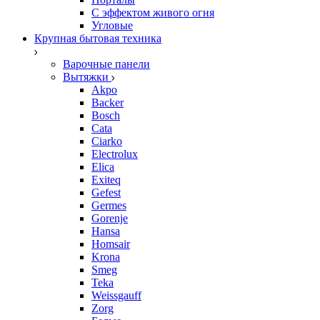
С эффектом живого огня
Угловые
Крупная бытовая техника
Варочные панели
Вытяжки
Akpo
Backer
Bosch
Cata
Ciarko
Electrolux
Elica
Exiteq
Gefest
Germes
Gorenje
Hansa
Homsair
Krona
Smeg
Teka
Weissgauff
Zorg