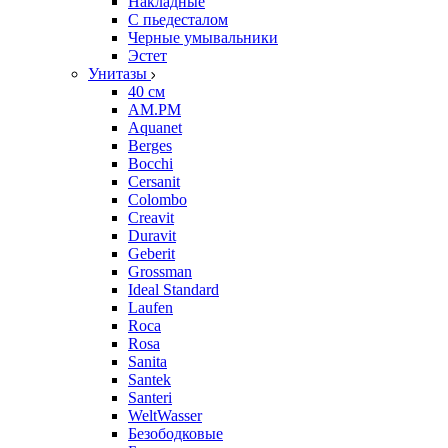
Накладные
С пьедесталом
Черные умывальники
Эстет
Унитазы
40 см
AM.PM
Aquanet
Berges
Bocchi
Cersanit
Colombo
Creavit
Duravit
Geberit
Grossman
Ideal Standard
Laufen
Roca
Rosa
Sanita
Santek
Santeri
WeltWasser
Безободковые