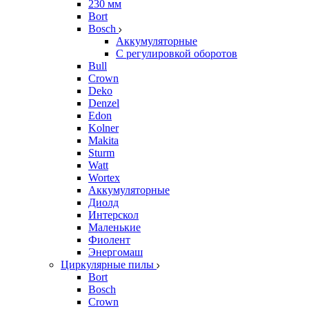
230 мм
Bort
Bosch
Аккумуляторные
С регулировкой оборотов
Bull
Crown
Deko
Denzel
Edon
Kolner
Makita
Sturm
Watt
Wortex
Аккумуляторные
Диолд
Интерскол
Маленькие
Фиолент
Энергомаш
Циркулярные пилы
Bort
Bosch
Crown