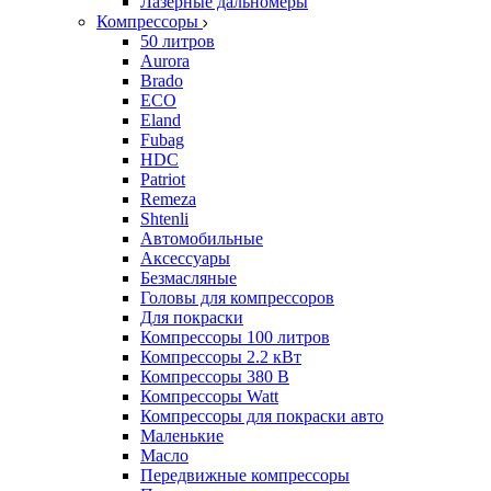
Лазерные дальномеры
Компрессоры
50 литров
Aurora
Brado
ECO
Eland
Fubag
HDC
Patriot
Remeza
Shtenli
Автомобильные
Аксессуары
Безмасляные
Головы для компрессоров
Для покраски
Компрессоры 100 литров
Компрессоры 2.2 кВт
Компрессоры 380 В
Компрессоры Watt
Компрессоры для покраски авто
Маленькие
Масло
Передвижные компрессоры