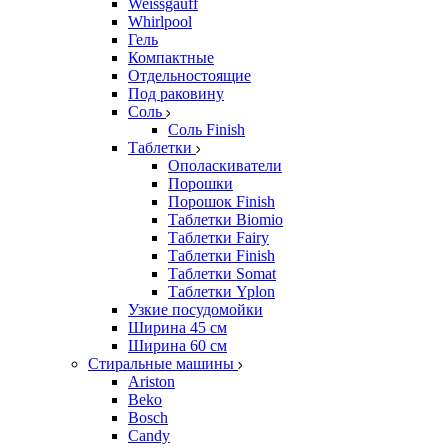
Weissgauff
Whirlpool
Гель
Компактные
Отдельностоящие
Под раковину
Соль
Соль Finish
Таблетки
Ополаскиватели
Порошки
Порошок Finish
Таблетки Biomio
Таблетки Fairy
Таблетки Finish
Таблетки Somat
Таблетки Yplon
Узкие посудомойки
Ширина 45 см
Ширина 60 см
Стиральные машины
Ariston
Beko
Bosch
Candy