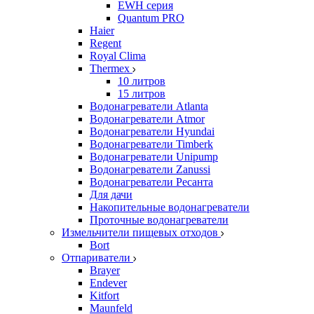
EWH серия
Quantum PRO
Haier
Regent
Royal Clima
Thermex
10 литров
15 литров
Водонагреватели Atlanta
Водонагреватели Atmor
Водонагреватели Hyundai
Водонагреватели Timberk
Водонагреватели Unipump
Водонагреватели Zanussi
Водонагреватели Ресанта
Для дачи
Накопительные водонагреватели
Проточные водонагреватели
Измельчители пищевых отходов
Bort
Отпариватели
Brayer
Endever
Kitfort
Maunfeld