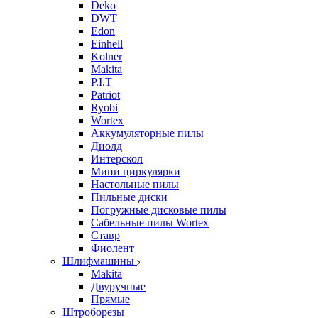
Deko
DWT
Edon
Einhell
Kolner
Makita
P.I.T
Patriot
Ryobi
Wortex
Аккумуляторные пилы
Диолд
Интерскол
Мини циркулярки
Настольные пилы
Пильные диски
Погружные дисковые пилы
Сабельные пилы Wortex
Ставр
Фиолент
Шлифмашины
Makita
Двуручные
Прямые
Штроборезы