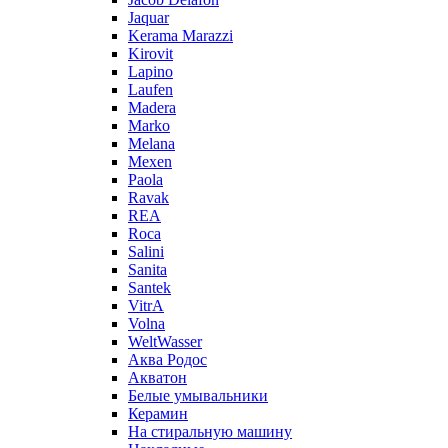
Jaquar
Kerama Marazzi
Kirovit
Lapino
Laufen
Madera
Marko
Melana
Mexen
Paola
Ravak
REA
Roca
Salini
Sanita
Santek
VitrA
Volna
WeltWasser
Аква Родос
Акватон
Белые умывальники
Керамин
На стиральную машину