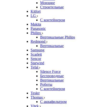
Моющие
Строительные
Kitfort
LG
С контейнером
Makita
Panasonic
Philips
Вертикальные Philips
Redmond
Вертикальные
Samsung
Scarlett
Sencor
Starwind
Tefal
Silence Force
Беспроводные
Вертикальные
Роботы
С контейнером
Tesler
Thomas
С аквафильтром
Vitek