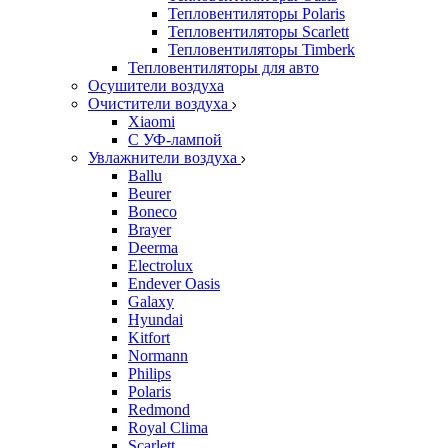
Тепловентиляторы Polaris
Тепловентиляторы Scarlett
Тепловентиляторы Timberk
Тепловентиляторы для авто
Осушители воздуха
Очистители воздуха
Xiaomi
С УФ-лампой
Увлажнители воздуха
Ballu
Beurer
Boneco
Brayer
Deerma
Electrolux
Endever Oasis
Galaxy
Hyundai
Kitfort
Normann
Philips
Polaris
Redmond
Royal Clima
Scarlett