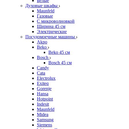
Белые
Духовые шкафы
Maunfeld
Газовые
С микроволновкой
Ширина 45 см
Электрические
Посудомоечные машины
Akpo
Beko
Beko 45 см
Bosch
Bosch 45 см
Candy
Cata
Electrolux
Exiteq
Gorenje
Hansa
Hotpoint
Indesit
Maunfeld
Midea
Samsung
Siemens