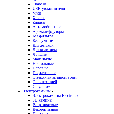
Timberk
USB-увлажнители
Vitek
Xiaomi
Zanussi
Автомобильные
Аромадиффузоры
Без фильтра
Бесшумные
Для детской
Для квартиры
Лучшие
Маленькие
Настольные
Паровые
Портативные
С верхним заливом воды
С ионизацией
С пультом
Электрокамины
Электрокамины Electrolux
3D камины
Встраиваемые
Декоративные
Порталы