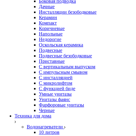
Боковая подводка
Дачные
Инсталляции безободковые
Керамин
Компакт
Коричневые
Напольные
Недорогие
Оскольская керамика
Подвесные
Подвесные безободковые
Приставные
С вертикальным выпуском
С импульсным смывом
С инсталляцией
С микролифтом
С функцией биде
Умные унитазы
Унитазы фаянс
Фарфоровые унитазы
Черные
Техника для дома
Водонагреватели
10 литров