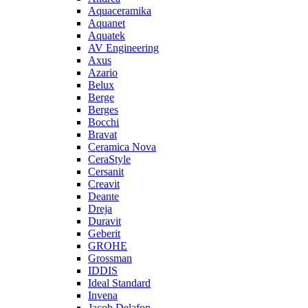
Aquaceramika
Aquanet
Aquatek
AV Engineering
Axus
Azario
Belux
Berge
Berges
Bocchi
Bravat
Ceramica Nova
CeraStyle
Cersanit
Creavit
Deante
Dreja
Duravit
Geberit
GROHE
Grossman
IDDIS
Ideal Standard
Invena
Jacob Delafon