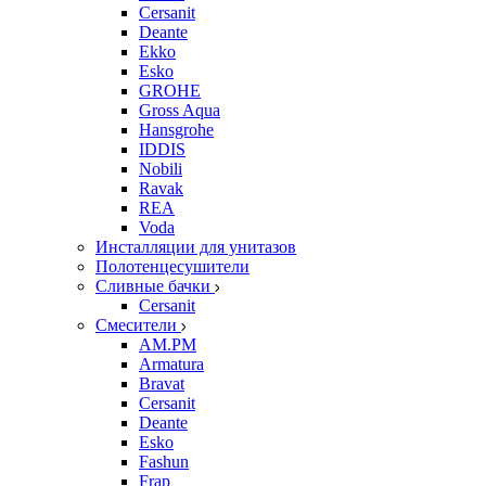
Cersanit
Deante
Ekko
Esko
GROHE
Gross Aqua
Hansgrohe
IDDIS
Nobili
Ravak
REA
Voda
Инсталляции для унитазов
Полотенцесушители
Сливные бачки
Cersanit
Смесители
AM.PM
Armatura
Bravat
Cersanit
Deante
Esko
Fashun
Frap