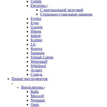
Centek
Electrolux
С вертикальной загрузкой
Стирально-сушильные машины
Evelux
Evgo
Gorenje
Hiberg
Indesit
Korting
LG
Renova
Samsung
Schaub Lorenz
Weissgauff
Whirlpool
Атлант
Славда
Прокат инструментов
Вентиляторы
Ballu
Maxwell
Normann
Oasis