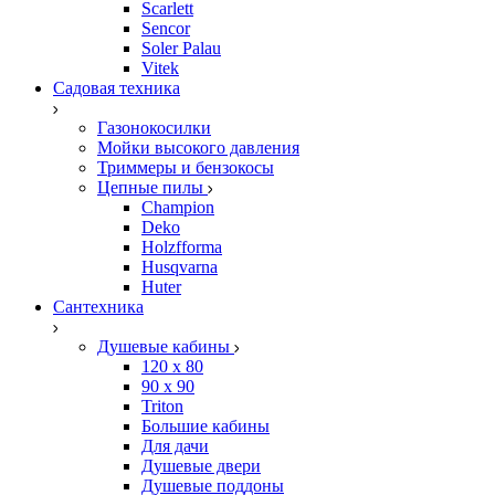
Scarlett
Sencor
Soler Palau
Vitek
Садовая техника
Газонокосилки
Мойки высокого давления
Триммеры и бензокосы
Цепные пилы
Champion
Deko
Holzfforma
Husqvarna
Huter
Сантехника
Душевые кабины
120 x 80
90 х 90
Triton
Большие кабины
Для дачи
Душевые двери
Душевые поддоны