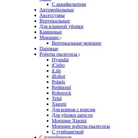
С аквафильтром
Автомобильные
Аксессуары
Вертикальные
Для влажной уборки
Каминные
Моющие
Вертикальные моющие
Паровые
Роботы пылесосы
Hyundai
iClebo
iLife
iRobot
Polaris
Redmond
Roborock
Tefal
Xiaomi
Для ковров с ворсом
Для уборки шерсти
Моющие Xiaomi
Моющие роботы-пылесосы
С турбощеткой
С контейнером