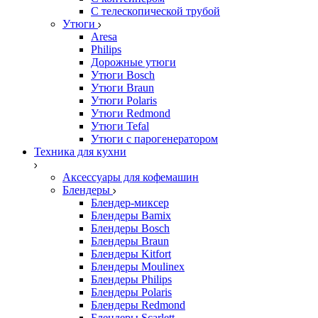
С телескопической трубой
Утюги
Aresa
Philips
Дорожные утюги
Утюги Bosch
Утюги Braun
Утюги Polaris
Утюги Redmond
Утюги Tefal
Утюги с парогенератором
Техника для кухни
Аксессуары для кофемашин
Блендеры
Блендер-миксер
Блендеры Bamix
Блендеры Bosch
Блендеры Braun
Блендеры Kitfort
Блендеры Moulinex
Блендеры Philips
Блендеры Polaris
Блендеры Redmond
Блендеры Scarlett