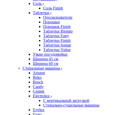
Соль
Соль Finish
Таблетки
Ополаскиватели
Порошки
Порошок Finish
Таблетки Biomio
Таблетки Fairy
Таблетки Finish
Таблетки Somat
Таблетки Yplon
Узкие посудомойки
Ширина 45 см
Ширина 60 см
Стиральные машины
Ariston
Beko
Bosch
Candy
Centek
Electrolux
С вертикальной загрузкой
Стирально-сушильные машины
Evelux
Evgo