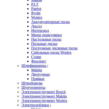
P.I.T
Patriot
Ryobi
Wortex
Аккумуляторные пилы
Диолд
Интерскол
Мини циркулярки
Настольные пилы
Пильные диски
Погружные дисковые пилы
Сабельные пилы Wortex
Ставр
Фиолент
Шлифмашины
Makita
Двуручные
Прямые
Штроборезы
Шуруповерты
Электроинструмент Bosch
Электроинструмент Makita
Электроинструмент Wortex
Электролобзики