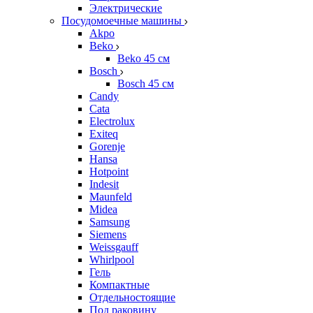
Электрические
Посудомоечные машины
Akpo
Beko
Beko 45 см
Bosch
Bosch 45 см
Candy
Cata
Electrolux
Exiteq
Gorenje
Hansa
Hotpoint
Indesit
Maunfeld
Midea
Samsung
Siemens
Weissgauff
Whirlpool
Гель
Компактные
Отдельностоящие
Под раковину