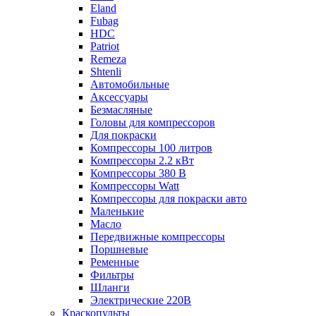
Eland
Fubag
HDC
Patriot
Remeza
Shtenli
Автомобильные
Аксессуары
Безмасляные
Головы для компрессоров
Для покраски
Компрессоры 100 литров
Компрессоры 2.2 кВт
Компрессоры 380 В
Компрессоры Watt
Компрессоры для покраски авто
Маленькие
Масло
Передвижные компрессоры
Поршневые
Ременные
Фильтры
Шланги
Электрические 220В
Краскопульты