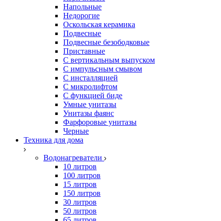
Напольные
Недорогие
Оскольская керамика
Подвесные
Подвесные безободковые
Приставные
С вертикальным выпуском
С импульсным смывом
С инсталляцией
С микролифтом
С функцией биде
Умные унитазы
Унитазы фаянс
Фарфоровые унитазы
Черные
Техника для дома
Водонагреватели
10 литров
100 литров
15 литров
150 литров
30 литров
50 литров
65 литров