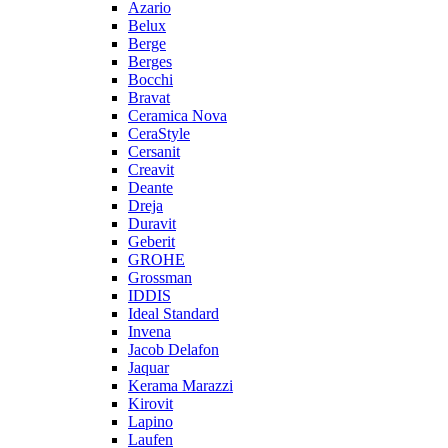
Azario
Belux
Berge
Berges
Bocchi
Bravat
Ceramica Nova
CeraStyle
Cersanit
Creavit
Deante
Dreja
Duravit
Geberit
GROHE
Grossman
IDDIS
Ideal Standard
Invena
Jacob Delafon
Jaquar
Kerama Marazzi
Kirovit
Lapino
Laufen