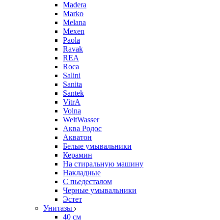
Madera
Marko
Melana
Mexen
Paola
Ravak
REA
Roca
Salini
Sanita
Santek
VitrA
Volna
WeltWasser
Аква Родос
Акватон
Белые умывальники
Керамин
На стиральную машину
Накладные
С пьедесталом
Черные умывальники
Эстет
Унитазы
40 см