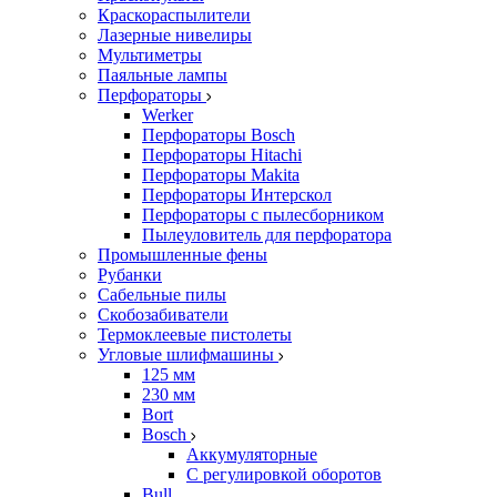
Краскораспылители
Лазерные нивелиры
Мультиметры
Паяльные лампы
Перфораторы
Werker
Перфораторы Bosch
Перфораторы Hitachi
Перфораторы Makita
Перфораторы Интерскол
Перфораторы с пылесборником
Пылеуловитель для перфоратора
Промышленные фены
Рубанки
Сабельные пилы
Скобозабиватели
Термоклеевые пистолеты
Угловые шлифмашины
125 мм
230 мм
Bort
Bosch
Аккумуляторные
С регулировкой оборотов
Bull