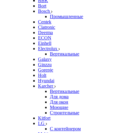
BBK
Bort
Bosch
Промышленные
Centek
Clatronic
Deerma
ECON
Einhell
Electrolux
Вертикальные
Galaxy
Ginzzu
Gorenje
Holt
Hyundai
Karcher
Вертикальные
Для дома
Для окон
Моющие
Строительные
Kitfort
LG
С контейнером