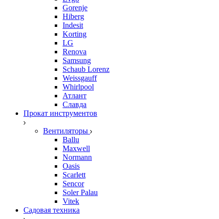
Gorenje
Hiberg
Indesit
Korting
LG
Renova
Samsung
Schaub Lorenz
Weissgauff
Whirlpool
Атлант
Славда
Прокат инструментов
Вентиляторы
Ballu
Maxwell
Normann
Oasis
Scarlett
Sencor
Soler Palau
Vitek
Садовая техника