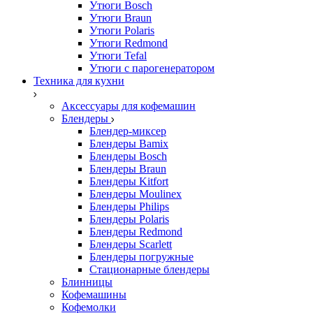
Утюги Bosch
Утюги Braun
Утюги Polaris
Утюги Redmond
Утюги Tefal
Утюги с парогенератором
Техника для кухни
Аксессуары для кофемашин
Блендеры
Блендер-миксер
Блендеры Bamix
Блендеры Bosch
Блендеры Braun
Блендеры Kitfort
Блендеры Moulinex
Блендеры Philips
Блендеры Polaris
Блендеры Redmond
Блендеры Scarlett
Блендеры погружные
Стационарные блендеры
Блинницы
Кофемашины
Кофемолки