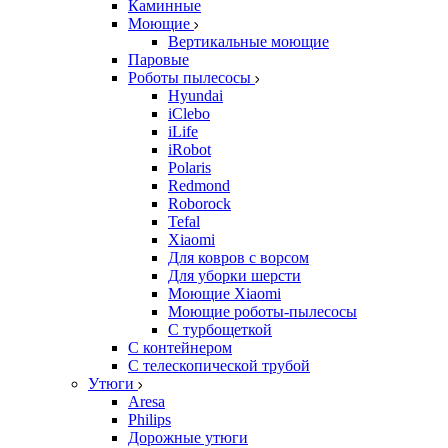
Каминные
Моющие
Вертикальные моющие
Паровые
Роботы пылесосы
Hyundai
iClebo
iLife
iRobot
Polaris
Redmond
Roborock
Tefal
Xiaomi
Для ковров с ворсом
Для уборки шерсти
Моющие Xiaomi
Моющие роботы-пылесосы
С турбощеткой
С контейнером
С телескопической трубой
Утюги
Aresa
Philips
Дорожные утюги