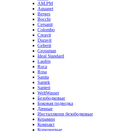
AM.PM
Aquanet
Berges
Bocchi
Cersanit
Colombo
Creavit
Duravit
Geberit
Grossman
Ideal Standard
Laufen
Roca
Rosa
Sanita
Santek
Santeri
WeltWasser
Безободковые
Боковая подводка
Дачные
Инсталляции безободковые
Керамин
Компакт
Коричневые