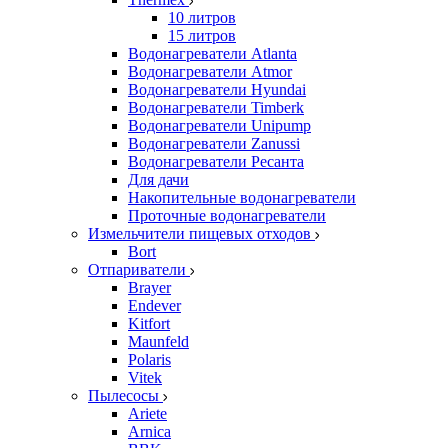
10 литров
15 литров
Водонагреватели Atlanta
Водонагреватели Atmor
Водонагреватели Hyundai
Водонагреватели Timberk
Водонагреватели Unipump
Водонагреватели Zanussi
Водонагреватели Ресанта
Для дачи
Накопительные водонагреватели
Проточные водонагреватели
Измельчители пищевых отходов
Bort
Отпариватели
Brayer
Endever
Kitfort
Maunfeld
Polaris
Vitek
Пылесосы
Ariete
Arnica