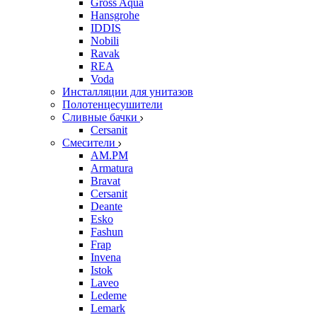
Gross Aqua
Hansgrohe
IDDIS
Nobili
Ravak
REA
Voda
Инсталляции для унитазов
Полотенцесушители
Сливные бачки
Cersanit
Смесители
AM.PM
Armatura
Bravat
Cersanit
Deante
Esko
Fashun
Frap
Invena
Istok
Laveo
Ledeme
Lemark