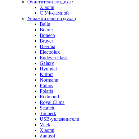
Очистители воздуха
Xiaomi
С УФ-лампой
Увлажнители воздуха
Ballu
Beurer
Boneco
Brayer
Deerma
Electrolux
Endever Oasis
Galaxy
Hyundai
Kitfort
Normann
Philips
Polaris
Redmond
Royal Clima
Scarlett
Timberk
USB-увлажнители
Vitek
Xiaomi
Zanussi