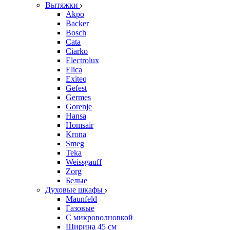
Вытяжки
Akpo
Backer
Bosch
Cata
Ciarko
Electrolux
Elica
Exiteq
Gefest
Germes
Gorenje
Hansa
Homsair
Krona
Smeg
Teka
Weissgauff
Zorg
Белые
Духовые шкафы
Maunfeld
Газовые
С микроволновкой
Ширина 45 см