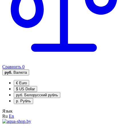
Сравнить
0
руб.
Валюта
€
Euro
$
US Dollar
руб.
Белорусский рубль
р.
Рубль
Язык
Ru
En