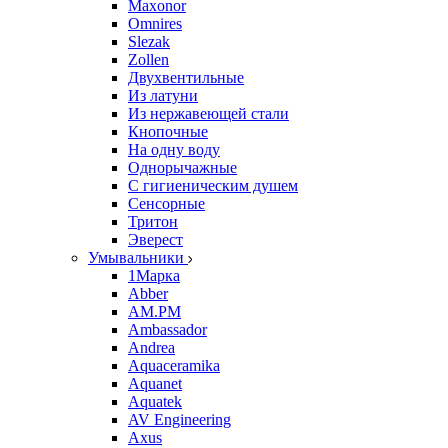
Maxonor
Omnires
Slezak
Zollen
Двухвентильные
Из латуни
Из нержавеющей стали
Кнопочные
На одну воду
Однорычажные
С гигиеническим душем
Сенсорные
Тритон
Эверест
Умывальники
1Марка
Abber
AM.PM
Ambassador
Andrea
Aquaceramika
Aquanet
Aquatek
AV Engineering
Axus