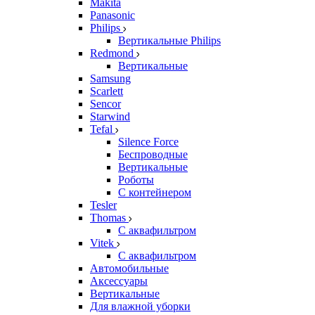
Makita
Panasonic
Philips
Вертикальные Philips
Redmond
Вертикальные
Samsung
Scarlett
Sencor
Starwind
Tefal
Silence Force
Беспроводные
Вертикальные
Роботы
С контейнером
Tesler
Thomas
С аквафильтром
Vitek
С аквафильтром
Автомобильные
Аксессуары
Вертикальные
Для влажной уборки