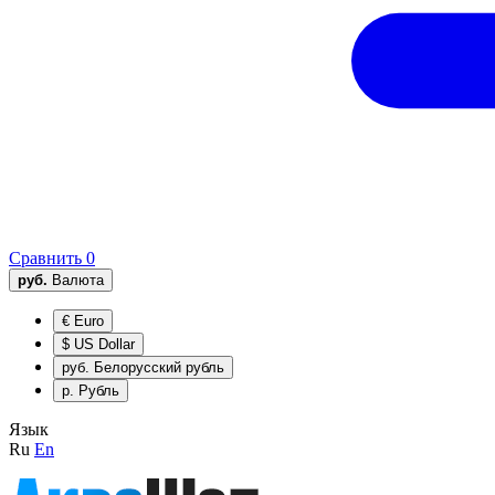
Сравнить
0
руб.
Валюта
€
Euro
$
US Dollar
руб.
Белорусский рубль
р.
Рубль
Язык
Ru
En