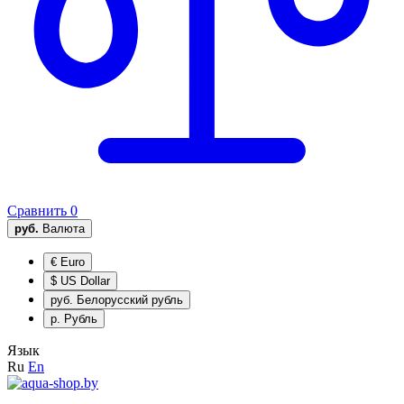
Сравнить
0
руб.
Валюта
€
Euro
$
US Dollar
руб.
Белорусский рубль
р.
Рубль
Язык
Ru
En