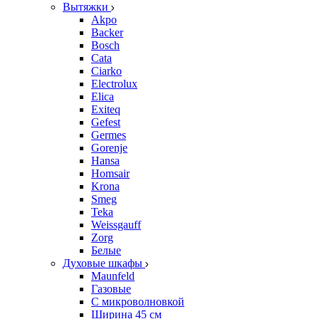
Вытяжки
Akpo
Backer
Bosch
Cata
Ciarko
Electrolux
Elica
Exiteq
Gefest
Germes
Gorenje
Hansa
Homsair
Krona
Smeg
Teka
Weissgauff
Zorg
Белые
Духовые шкафы
Maunfeld
Газовые
С микроволновкой
Ширина 45 см