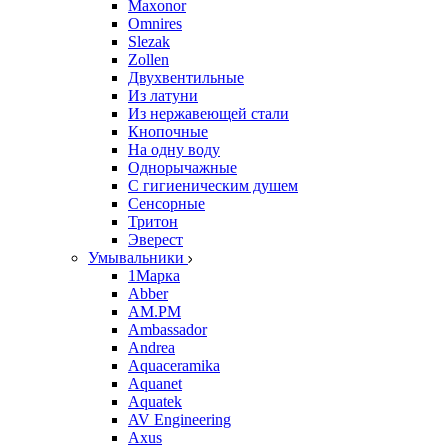
Maxonor
Omnires
Slezak
Zollen
Двухвентильные
Из латуни
Из нержавеющей стали
Кнопочные
На одну воду
Однорычажные
С гигиеническим душем
Сенсорные
Тритон
Эверест
Умывальники
1Марка
Abber
AM.PM
Ambassador
Andrea
Aquaceramika
Aquanet
Aquatek
AV Engineering
Axus