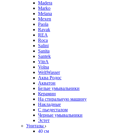
Madera
Marko
Melana
Mexen
Paola
Ravak
REA
Roca
Salini
Sanita
Santek
VitrA
Volna
WeltWasser
Аква Родос
Акватон
Белые умывальники
Керамин
На стиральную машину
Накладные
С пьедесталом
Черные умывальники
Эстет
Унитазы
40 см