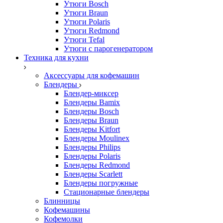
Утюги Bosch
Утюги Braun
Утюги Polaris
Утюги Redmond
Утюги Tefal
Утюги с парогенератором
Техника для кухни
Аксессуары для кофемашин
Блендеры
Блендер-миксер
Блендеры Bamix
Блендеры Bosch
Блендеры Braun
Блендеры Kitfort
Блендеры Moulinex
Блендеры Philips
Блендеры Polaris
Блендеры Redmond
Блендеры Scarlett
Блендеры погружные
Стационарные блендеры
Блинницы
Кофемашины
Кофемолки