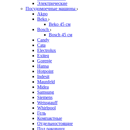
Электрические
Посудомоечные машины
Akpo
Beko
Beko 45 см
Bosch
Bosch 45 см
Candy
Cata
Electrolux
Exiteq
Gorenje
Hansa
Hotpoint
Indesit
Maunfeld
Midea
Samsung
Siemens
Weissgauff
Whirlpool
Гель
Компактные
Отдельностоящие
Под раковину