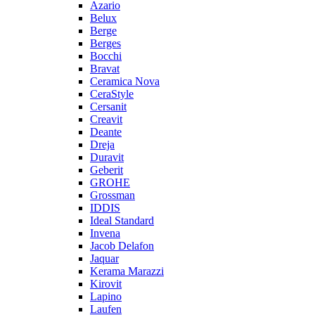
Azario
Belux
Berge
Berges
Bocchi
Bravat
Ceramica Nova
CeraStyle
Cersanit
Creavit
Deante
Dreja
Duravit
Geberit
GROHE
Grossman
IDDIS
Ideal Standard
Invena
Jacob Delafon
Jaquar
Kerama Marazzi
Kirovit
Lapino
Laufen