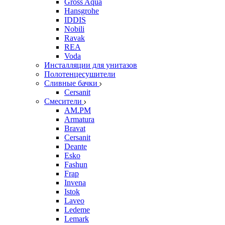
Gross Aqua
Hansgrohe
IDDIS
Nobili
Ravak
REA
Voda
Инсталляции для унитазов
Полотенцесушители
Сливные бачки
Cersanit
Смесители
AM.PM
Armatura
Bravat
Cersanit
Deante
Esko
Fashun
Frap
Invena
Istok
Laveo
Ledeme
Lemark