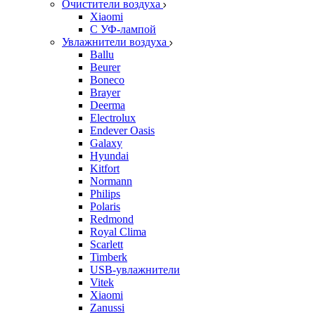
Очистители воздуха
Xiaomi
С УФ-лампой
Увлажнители воздуха
Ballu
Beurer
Boneco
Brayer
Deerma
Electrolux
Endever Oasis
Galaxy
Hyundai
Kitfort
Normann
Philips
Polaris
Redmond
Royal Clima
Scarlett
Timberk
USB-увлажнители
Vitek
Xiaomi
Zanussi