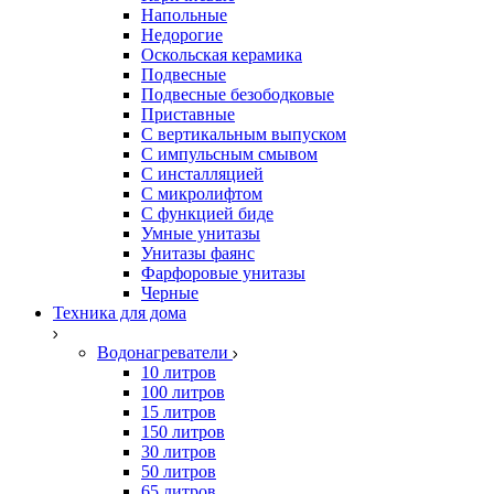
Напольные
Недорогие
Оскольская керамика
Подвесные
Подвесные безободковые
Приставные
С вертикальным выпуском
С импульсным смывом
С инсталляцией
С микролифтом
С функцией биде
Умные унитазы
Унитазы фаянс
Фарфоровые унитазы
Черные
Техника для дома
Водонагреватели
10 литров
100 литров
15 литров
150 литров
30 литров
50 литров
65 литров