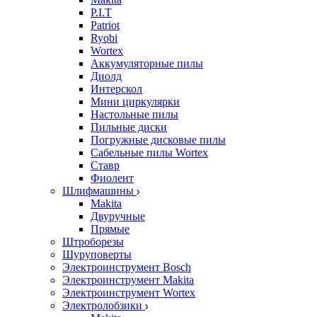
P.I.T
Patriot
Ryobi
Wortex
Аккумуляторные пилы
Диолд
Интерскол
Мини циркулярки
Настольные пилы
Пильные диски
Погружные дисковые пилы
Сабельные пилы Wortex
Ставр
Фиолент
Шлифмашины
Makita
Двуручные
Прямые
Штроборезы
Шуруповерты
Электроинструмент Bosch
Электроинструмент Makita
Электроинструмент Wortex
Электролобзики