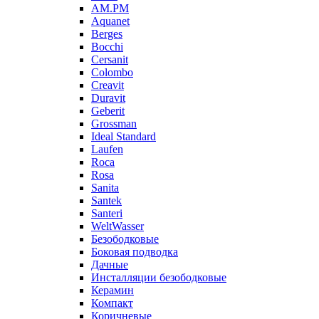
AM.PM
Aquanet
Berges
Bocchi
Cersanit
Colombo
Creavit
Duravit
Geberit
Grossman
Ideal Standard
Laufen
Roca
Rosa
Sanita
Santek
Santeri
WeltWasser
Безободковые
Боковая подводка
Дачные
Инсталляции безободковые
Керамин
Компакт
Коричневые