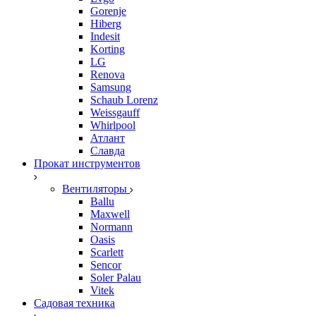
Gorenje
Hiberg
Indesit
Korting
LG
Renova
Samsung
Schaub Lorenz
Weissgauff
Whirlpool
Атлант
Славда
Прокат инструментов
Вентиляторы
Ballu
Maxwell
Normann
Oasis
Scarlett
Sencor
Soler Palau
Vitek
Садовая техника