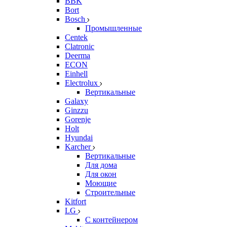
BBK
Bort
Bosch
Промышленные
Centek
Clatronic
Deerma
ECON
Einhell
Electrolux
Вертикальные
Galaxy
Ginzzu
Gorenje
Holt
Hyundai
Karcher
Вертикальные
Для дома
Для окон
Моющие
Строительные
Kitfort
LG
С контейнером