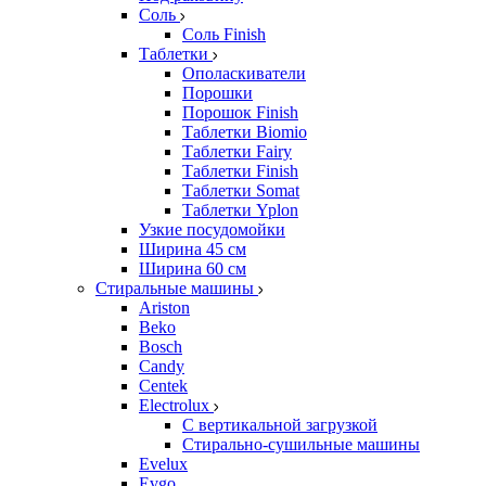
Соль
Соль Finish
Таблетки
Ополаскиватели
Порошки
Порошок Finish
Таблетки Biomio
Таблетки Fairy
Таблетки Finish
Таблетки Somat
Таблетки Yplon
Узкие посудомойки
Ширина 45 см
Ширина 60 см
Стиральные машины
Ariston
Beko
Bosch
Candy
Centek
Electrolux
С вертикальной загрузкой
Стирально-сушильные машины
Evelux
Evgo