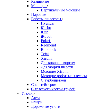
Каминные
Моющие
Вертикальные моющие
Паровые
Роботы пылесосы
Hyundai
iClebo
iLife
iRobot
Polaris
Redmond
Roborock
Tefal
Xiaomi
Для ковров с ворсом
Для уборки шерсти
Моющие Xiaomi
Моющие роботы-пылесосы
С турбощеткой
С контейнером
С телескопической трубой
Утюги
Aresa
Philips
Дорожные утюги