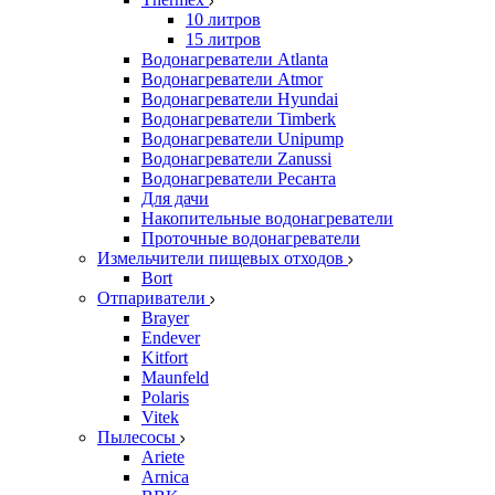
10 литров
15 литров
Водонагреватели Atlanta
Водонагреватели Atmor
Водонагреватели Hyundai
Водонагреватели Timberk
Водонагреватели Unipump
Водонагреватели Zanussi
Водонагреватели Ресанта
Для дачи
Накопительные водонагреватели
Проточные водонагреватели
Измельчители пищевых отходов
Bort
Отпариватели
Brayer
Endever
Kitfort
Maunfeld
Polaris
Vitek
Пылесосы
Ariete
Arnica