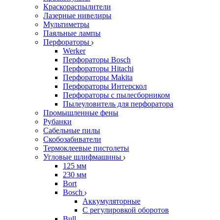
Краскораспылители
Лазерные нивелиры
Мультиметры
Паяльные лампы
Перфораторы
Werker
Перфораторы Bosch
Перфораторы Hitachi
Перфораторы Makita
Перфораторы Интерскол
Перфораторы с пылесборником
Пылеуловитель для перфоратора
Промышленные фены
Рубанки
Сабельные пилы
Скобозабиватели
Термоклеевые пистолеты
Угловые шлифмашины
125 мм
230 мм
Bort
Bosch
Аккумуляторные
С регулировкой оборотов
Bull