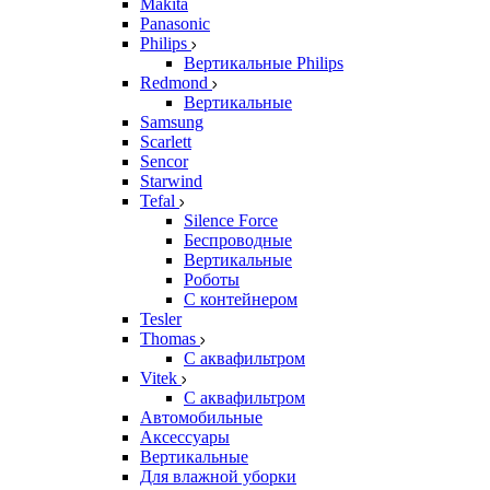
Makita
Panasonic
Philips
Вертикальные Philips
Redmond
Вертикальные
Samsung
Scarlett
Sencor
Starwind
Tefal
Silence Force
Беспроводные
Вертикальные
Роботы
С контейнером
Tesler
Thomas
С аквафильтром
Vitek
С аквафильтром
Автомобильные
Аксессуары
Вертикальные
Для влажной уборки