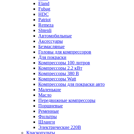
Eland
Fubag
HDC
Patriot
Remeza
Shtenli
Автомобильные
Аксессуары
Безмасляные
Головы для компрессоров
Для покраски
Компрессоры 100 литров
Компрессоры 2.2 кВт
Компрессоры 380 В
Компрессоры Watt
Компрессоры для покраски авто
Маленькие
Масло
Передвижные компрессоры
Поршневые
Ременные
Фильтры
Шланги
Электрические 220В
Краскопульты