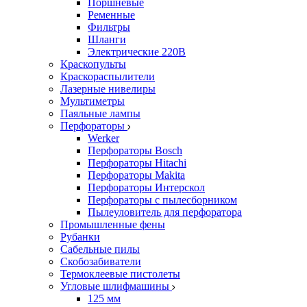
Поршневые
Ременные
Фильтры
Шланги
Электрические 220В
Краскопульты
Краскораспылители
Лазерные нивелиры
Мультиметры
Паяльные лампы
Перфораторы
Werker
Перфораторы Bosch
Перфораторы Hitachi
Перфораторы Makita
Перфораторы Интерскол
Перфораторы с пылесборником
Пылеуловитель для перфоратора
Промышленные фены
Рубанки
Сабельные пилы
Скобозабиватели
Термоклеевые пистолеты
Угловые шлифмашины
125 мм