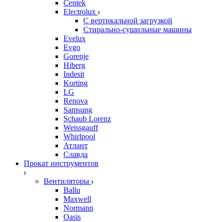
Centek
Electrolux
С вертикальной загрузкой
Стирально-сушильные машины
Evelux
Evgo
Gorenje
Hiberg
Indesit
Korting
LG
Renova
Samsung
Schaub Lorenz
Weissgauff
Whirlpool
Атлант
Славда
Прокат инструментов
Вентиляторы
Ballu
Maxwell
Normann
Oasis