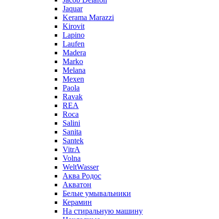
Jaquar
Kerama Marazzi
Kirovit
Lapino
Laufen
Madera
Marko
Melana
Mexen
Paola
Ravak
REA
Roca
Salini
Sanita
Santek
VitrA
Volna
WeltWasser
Аква Родос
Акватон
Белые умывальники
Керамин
На стиральную машину