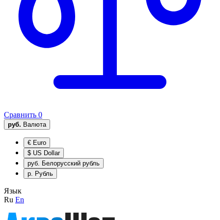
Сравнить
0
руб.
Валюта
€
Euro
$
US Dollar
руб.
Белорусский рубль
р.
Рубль
Язык
Ru
En