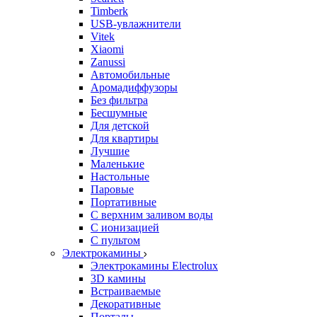
Timberk
USB-увлажнители
Vitek
Xiaomi
Zanussi
Автомобильные
Аромадиффузоры
Без фильтра
Бесшумные
Для детской
Для квартиры
Лучшие
Маленькие
Настольные
Паровые
Портативные
С верхним заливом воды
С ионизацией
С пультом
Электрокамины
Электрокамины Electrolux
3D камины
Встраиваемые
Декоративные
Порталы