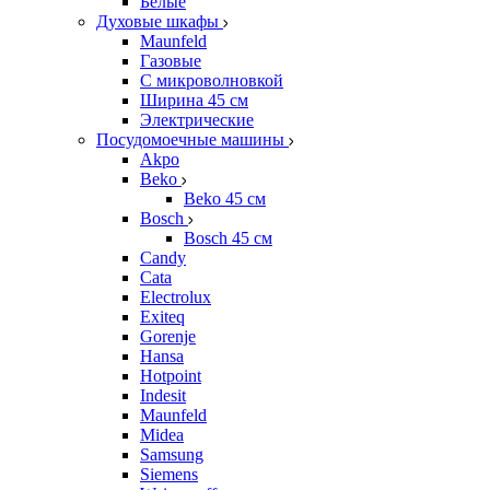
Белые
Духовые шкафы
Maunfeld
Газовые
С микроволновкой
Ширина 45 см
Электрические
Посудомоечные машины
Akpo
Beko
Beko 45 см
Bosch
Bosch 45 см
Candy
Cata
Electrolux
Exiteq
Gorenje
Hansa
Hotpoint
Indesit
Maunfeld
Midea
Samsung
Siemens