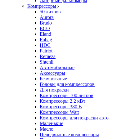
Лазерные дальномеры
Компрессоры
50 литров
Aurora
Brado
ECO
Eland
Fubag
HDC
Patriot
Remeza
Shtenli
Автомобильные
Аксессуары
Безмасляные
Головы для компрессоров
Для покраски
Компрессоры 100 литров
Компрессоры 2.2 кВт
Компрессоры 380 В
Компрессоры Watt
Компрессоры для покраски авто
Маленькие
Масло
Передвижные компрессоры