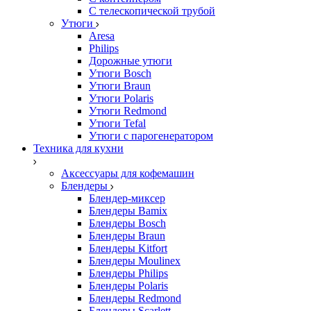
С телескопической трубой
Утюги
Aresa
Philips
Дорожные утюги
Утюги Bosch
Утюги Braun
Утюги Polaris
Утюги Redmond
Утюги Tefal
Утюги с парогенератором
Техника для кухни
Аксессуары для кофемашин
Блендеры
Блендер-миксер
Блендеры Bamix
Блендеры Bosch
Блендеры Braun
Блендеры Kitfort
Блендеры Moulinex
Блендеры Philips
Блендеры Polaris
Блендеры Redmond
Блендеры Scarlett