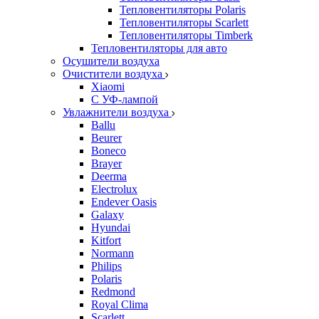
Тепловентиляторы Polaris
Тепловентиляторы Scarlett
Тепловентиляторы Timberk
Тепловентиляторы для авто
Осушители воздуха
Очистители воздуха
Xiaomi
С УФ-лампой
Увлажнители воздуха
Ballu
Beurer
Boneco
Brayer
Deerma
Electrolux
Endever Oasis
Galaxy
Hyundai
Kitfort
Normann
Philips
Polaris
Redmond
Royal Clima
Scarlett