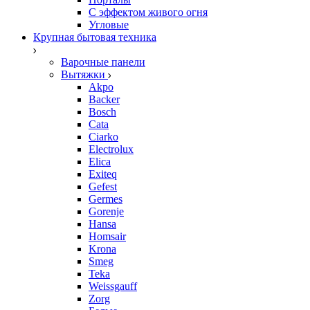
С эффектом живого огня
Угловые
Крупная бытовая техника
Варочные панели
Вытяжки
Akpo
Backer
Bosch
Cata
Ciarko
Electrolux
Elica
Exiteq
Gefest
Germes
Gorenje
Hansa
Homsair
Krona
Smeg
Teka
Weissgauff
Zorg