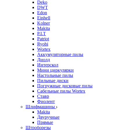
Deko
DWT
Edon
Einhell
Kolner
Makita
P.I.T
Patriot
Ryobi
Wortex
Аккумуляторные пилы
Диолд
Интерскол
Мини циркулярки
Настольные пилы
Пильные диски
Погружные дисковые пилы
Сабельные пилы Wortex
Ставр
Фиолент
Шлифмашины
Makita
Двуручные
Прямые
Штроборезы