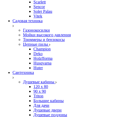
Scarlett
Sencor
Soler Palau
Vitek
Садовая техника
Газонокосилки
Мойки высокого давления
Триммеры и бензокосы
Цепные пилы
Champion
Deko
Holzfforma
Husqvarna
Huter
Сантехника
Душевые кабины
120 x 80
90 х 90
Triton
Большие кабины
Для дачи
Душевые двери
Душевые поддоны