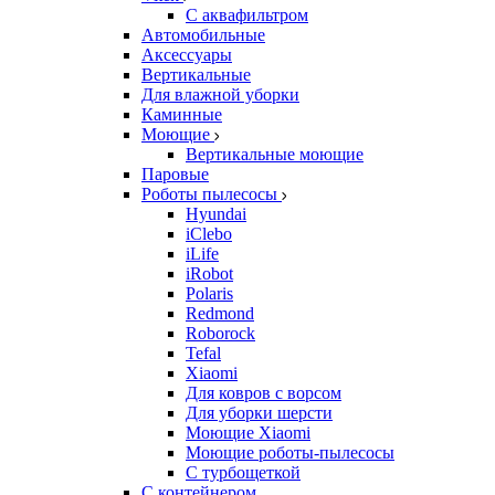
С аквафильтром
Автомобильные
Аксессуары
Вертикальные
Для влажной уборки
Каминные
Моющие
Вертикальные моющие
Паровые
Роботы пылесосы
Hyundai
iClebo
iLife
iRobot
Polaris
Redmond
Roborock
Tefal
Xiaomi
Для ковров с ворсом
Для уборки шерсти
Моющие Xiaomi
Моющие роботы-пылесосы
С турбощеткой
С контейнером