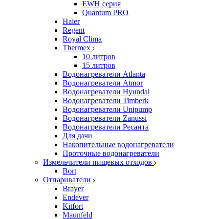
EWH серия
Quantum PRO
Haier
Regent
Royal Clima
Thermex
10 литров
15 литров
Водонагреватели Atlanta
Водонагреватели Atmor
Водонагреватели Hyundai
Водонагреватели Timberk
Водонагреватели Unipump
Водонагреватели Zanussi
Водонагреватели Ресанта
Для дачи
Накопительные водонагреватели
Проточные водонагреватели
Измельчители пищевых отходов
Bort
Отпариватели
Brayer
Endever
Kitfort
Maunfeld