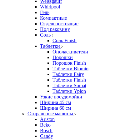
Weissgauff
Whirlpool
Гель
Компактные
Отдельностоящие
Под раковину
Соль
Соль Finish
Таблетки
Ополаскиватели
Порошки
Порошок Finish
Таблетки Biomio
Таблетки Fairy
Таблетки Finish
Таблетки Somat
Таблетки Yplon
Узкие посудомойки
Ширина 45 см
Ширина 60 см
Стиральные машины
Ariston
Beko
Bosch
Candy