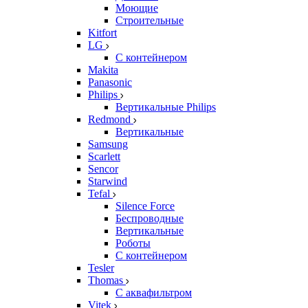
Моющие
Строительные
Kitfort
LG
С контейнером
Makita
Panasonic
Philips
Вертикальные Philips
Redmond
Вертикальные
Samsung
Scarlett
Sencor
Starwind
Tefal
Silence Force
Беспроводные
Вертикальные
Роботы
С контейнером
Tesler
Thomas
С аквафильтром
Vitek