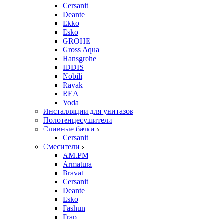
Cersanit
Deante
Ekko
Esko
GROHE
Gross Aqua
Hansgrohe
IDDIS
Nobili
Ravak
REA
Voda
Инсталляции для унитазов
Полотенцесушители
Сливные бачки
Cersanit
Смесители
AM.PM
Armatura
Bravat
Cersanit
Deante
Esko
Fashun
Frap