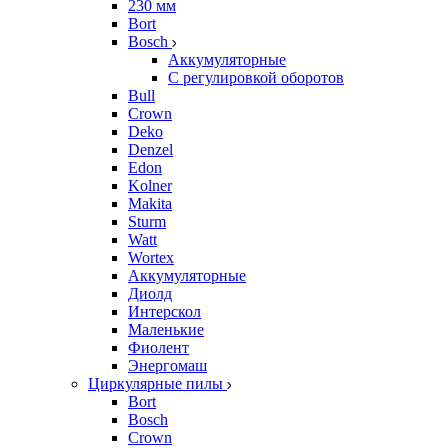
230 мм
Bort
Bosch
Аккумуляторные
С регулировкой оборотов
Bull
Crown
Deko
Denzel
Edon
Kolner
Makita
Sturm
Watt
Wortex
Аккумуляторные
Диолд
Интерскол
Маленькие
Фиолент
Энергомаш
Циркулярные пилы
Bort
Bosch
Crown