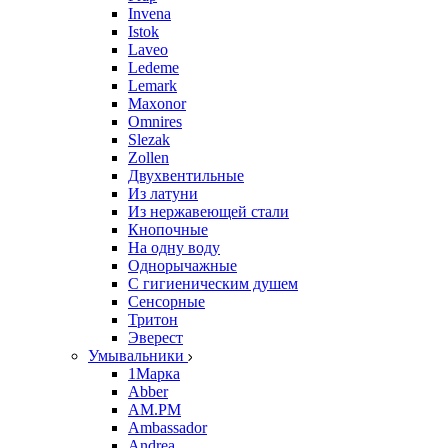
Invena
Istok
Laveo
Ledeme
Lemark
Maxonor
Omnires
Slezak
Zollen
Двухвентильные
Из латуни
Из нержавеющей стали
Кнопочные
На одну воду
Однорычажные
С гигиеническим душем
Сенсорные
Тритон
Эверест
Умывальники
1Марка
Abber
AM.PM
Ambassador
Andrea