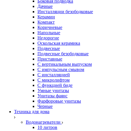
Боковая подводка
Дачные
Инсталляции безободковые
Керамин
Компакт
Коричневые
Напольные
Недорогие
Оскольская керамика
Подвесные
Подвесные безободковые
Приставные
С вертикальным выпуском
С импульсным смывом
С инсталляцией
С микролифтом
С функцией биде
Умные унитазы
Унитазы фаянс
Фарфоровые унитазы
Черные
Техника для дома
Водонагреватели
10 литров