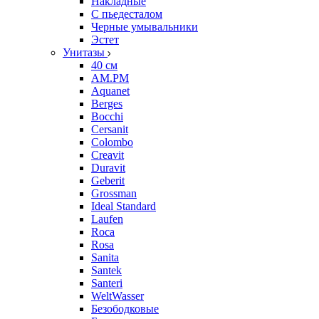
Накладные
С пьедесталом
Черные умывальники
Эстет
Унитазы
40 см
AM.PM
Aquanet
Berges
Bocchi
Cersanit
Colombo
Creavit
Duravit
Geberit
Grossman
Ideal Standard
Laufen
Roca
Rosa
Sanita
Santek
Santeri
WeltWasser
Безободковые