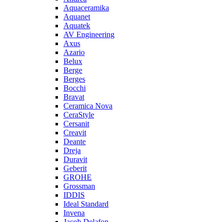
Aquaceramika
Aquanet
Aquatek
AV Engineering
Axus
Azario
Belux
Berge
Berges
Bocchi
Bravat
Ceramica Nova
CeraStyle
Cersanit
Creavit
Deante
Dreja
Duravit
Geberit
GROHE
Grossman
IDDIS
Ideal Standard
Invena
Jacob Delafon