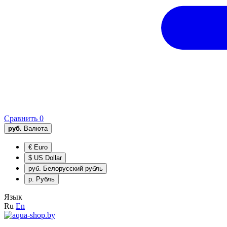
Сравнить
0
руб.
Валюта
€
Euro
$
US Dollar
руб.
Белорусский рубль
р.
Рубль
Язык
Ru
En