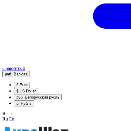
Сравнить
0
руб.
Валюта
€
Euro
$
US Dollar
руб.
Белорусский рубль
р.
Рубль
Язык
Ru
En