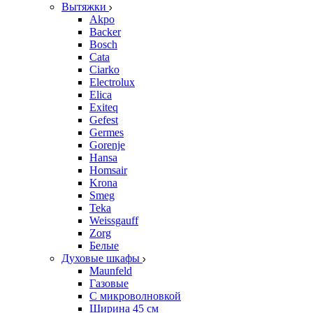
Вытяжки
Akpo
Backer
Bosch
Cata
Ciarko
Electrolux
Elica
Exiteq
Gefest
Germes
Gorenje
Hansa
Homsair
Krona
Smeg
Teka
Weissgauff
Zorg
Белые
Духовые шкафы
Maunfeld
Газовые
С микроволновкой
Ширина 45 см