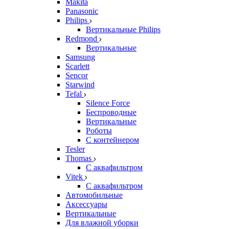
Makita
Panasonic
Philips
Вертикальные Philips
Redmond
Вертикальные
Samsung
Scarlett
Sencor
Starwind
Tefal
Silence Force
Беспроводные
Вертикальные
Роботы
С контейнером
Tesler
Thomas
С аквафильтром
Vitek
С аквафильтром
Автомобильные
Аксессуары
Вертикальные
Для влажной уборки