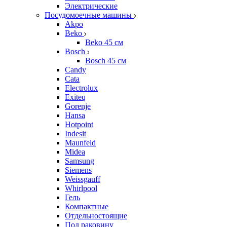
Электрические
Посудомоечные машины
Akpo
Beko
Beko 45 см
Bosch
Bosch 45 см
Candy
Cata
Electrolux
Exiteq
Gorenje
Hansa
Hotpoint
Indesit
Maunfeld
Midea
Samsung
Siemens
Weissgauff
Whirlpool
Гель
Компактные
Отдельностоящие
Под раковину