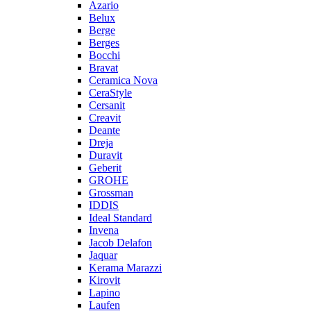
Azario
Belux
Berge
Berges
Bocchi
Bravat
Ceramica Nova
CeraStyle
Cersanit
Creavit
Deante
Dreja
Duravit
Geberit
GROHE
Grossman
IDDIS
Ideal Standard
Invena
Jacob Delafon
Jaquar
Kerama Marazzi
Kirovit
Lapino
Laufen