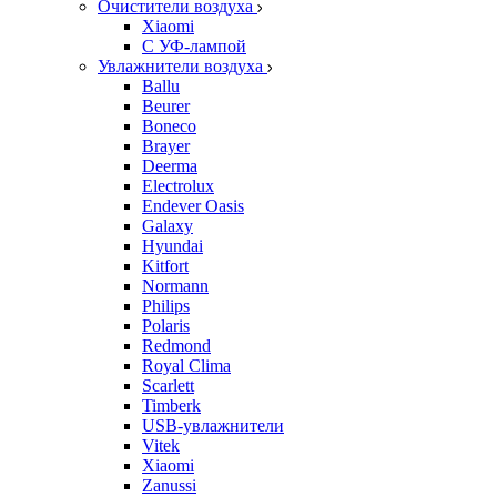
Очистители воздуха
Xiaomi
С УФ-лампой
Увлажнители воздуха
Ballu
Beurer
Boneco
Brayer
Deerma
Electrolux
Endever Oasis
Galaxy
Hyundai
Kitfort
Normann
Philips
Polaris
Redmond
Royal Clima
Scarlett
Timberk
USB-увлажнители
Vitek
Xiaomi
Zanussi