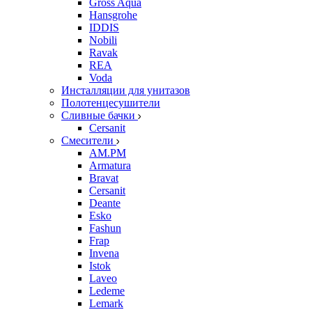
Gross Aqua
Hansgrohe
IDDIS
Nobili
Ravak
REA
Voda
Инсталляции для унитазов
Полотенцесушители
Сливные бачки
Cersanit
Смесители
AM.PM
Armatura
Bravat
Cersanit
Deante
Esko
Fashun
Frap
Invena
Istok
Laveo
Ledeme
Lemark