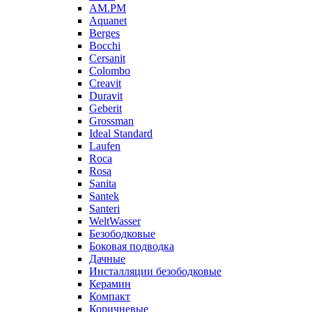
AM.PM
Aquanet
Berges
Bocchi
Cersanit
Colombo
Creavit
Duravit
Geberit
Grossman
Ideal Standard
Laufen
Roca
Rosa
Sanita
Santek
Santeri
WeltWasser
Безободковые
Боковая подводка
Дачные
Инсталляции безободковые
Керамин
Компакт
Коричневые