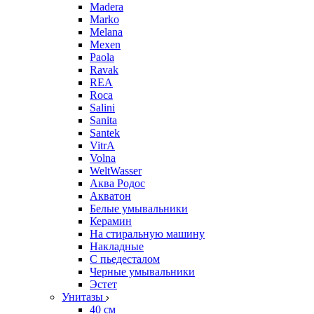
Madera
Marko
Melana
Mexen
Paola
Ravak
REA
Roca
Salini
Sanita
Santek
VitrA
Volna
WeltWasser
Аква Родос
Акватон
Белые умывальники
Керамин
На стиральную машину
Накладные
С пьедесталом
Черные умывальники
Эстет
Унитазы
40 см