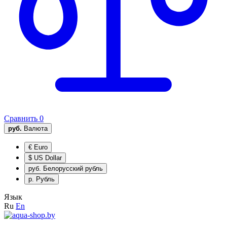
Сравнить
0
руб.
Валюта
€
Euro
$
US Dollar
руб.
Белорусский рубль
р.
Рубль
Язык
Ru
En