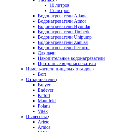
10 литров
15 литров
Водонагреватели Atlanta
Водонагреватели Atmor
Водонагреватели Hyundai
Водонагреватели Timberk
Водонагреватели Unipump
Водонагреватели Zanussi
Водонагреватели Ресанта
Для дачи
Накопительные водонагреватели
Проточные водонагреватели
Измельчители пищевых отходов
Bort
Отпариватели
Brayer
Endever
Kitfort
Maunfeld
Polaris
Vitek
Пылесосы
Ariete
Arnica