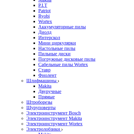
P.I.T
Patriot
Ryobi
Wortex
Аккумуляторные пилы
Диолд
Интерскол
Мини циркулярки
Настольные пилы
Пильные диски
Погружные дисковые пилы
Сабельные пилы Wortex
Ставр
Фиолент
Шлифмашины
Makita
Двуручные
Прямые
Штроборезы
Шуруповерты
Электроинструмент Bosch
Электроинструмент Makita
Электроинструмент Wortex
Электролобзики