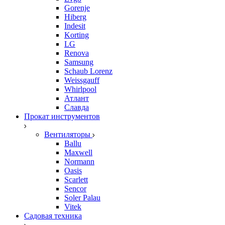
Gorenje
Hiberg
Indesit
Korting
LG
Renova
Samsung
Schaub Lorenz
Weissgauff
Whirlpool
Атлант
Славда
Прокат инструментов
Вентиляторы
Ballu
Maxwell
Normann
Oasis
Scarlett
Sencor
Soler Palau
Vitek
Садовая техника