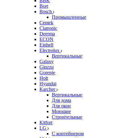
BBK
Bort
Bosch
Промышленные
Centek
Clatronic
Deerma
ECON
Einhell
Electrolux
Вертикальные
Galaxy
Ginzzu
Gorenje
Holt
Hyundai
Karcher
Вертикальные
Для дома
Для окон
Моющие
Строительные
Kitfort
LG
С контейнером