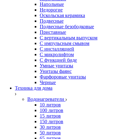
Напольные
Недорогие
Оскольская керамика
Подвесные
Подвесные безободковые
Приставные
С вертикальным выпуском
С импульсным смывом
С инсталляцией
С микролифтом
С функцией биде
Умные унитазы
Унитазы фаянс
Фарфоровые унитазы
Черные
Техника для дома
Водонагреватели
10 литров
100 литров
15 литров
150 литров
30 литров
50 литров
65 литров