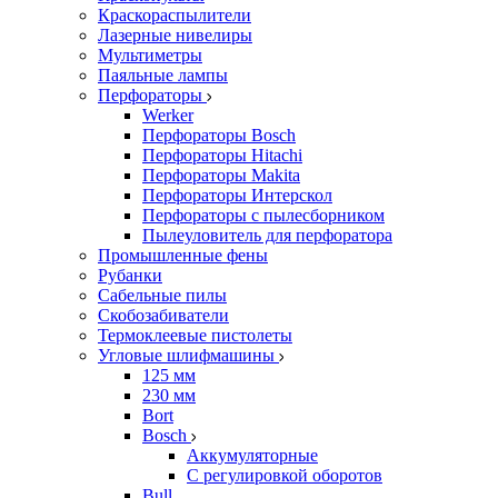
Краскораспылители
Лазерные нивелиры
Мультиметры
Паяльные лампы
Перфораторы
Werker
Перфораторы Bosch
Перфораторы Hitachi
Перфораторы Makita
Перфораторы Интерскол
Перфораторы с пылесборником
Пылеуловитель для перфоратора
Промышленные фены
Рубанки
Сабельные пилы
Скобозабиватели
Термоклеевые пистолеты
Угловые шлифмашины
125 мм
230 мм
Bort
Bosch
Аккумуляторные
С регулировкой оборотов
Bull