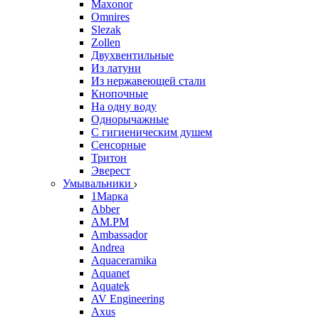
Maxonor
Omnires
Slezak
Zollen
Двухвентильные
Из латуни
Из нержавеющей стали
Кнопочные
На одну воду
Однорычажные
С гигиеническим душем
Сенсорные
Тритон
Эверест
Умывальники
1Марка
Abber
AM.PM
Ambassador
Andrea
Aquaceramika
Aquanet
Aquatek
AV Engineering
Axus