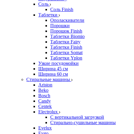
Соль
Соль Finish
Таблетки
Ополаскиватели
Порошки
Порошок Finish
Таблетки Biomio
Таблетки Fairy
Таблетки Finish
Таблетки Somat
Таблетки Yplon
Узкие посудомойки
Ширина 45 см
Ширина 60 см
Стиральные машины
Ariston
Beko
Bosch
Candy
Centek
Electrolux
С вертикальной загрузкой
Стирально-сушильные машины
Evelux
Evgo