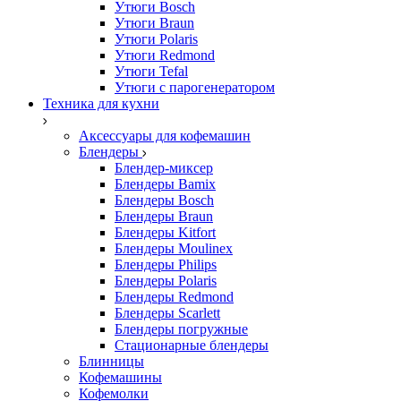
Утюги Bosch
Утюги Braun
Утюги Polaris
Утюги Redmond
Утюги Tefal
Утюги с парогенератором
Техника для кухни
Аксессуары для кофемашин
Блендеры
Блендер-миксер
Блендеры Bamix
Блендеры Bosch
Блендеры Braun
Блендеры Kitfort
Блендеры Moulinex
Блендеры Philips
Блендеры Polaris
Блендеры Redmond
Блендеры Scarlett
Блендеры погружные
Стационарные блендеры
Блинницы
Кофемашины
Кофемолки