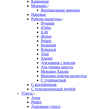
Каминные
Моющие
Вертикальные моющие
Паровые
Роботы пылесосы
Hyundai
iClebo
iLife
iRobot
Polaris
Redmond
Roborock
Tefal
Xiaomi
Для ковров с ворсом
Для уборки шерсти
Моющие Xiaomi
Моющие роботы-пылесосы
С турбощеткой
С контейнером
С телескопической трубой
Утюги
Aresa
Philips
Дорожные утюги