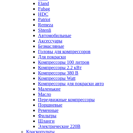
Eland
Fubag
HDC
Patriot
Remeza
Shtenli
Автомобильные
Аксессуары
Безмасляные
Головы для компрессоров
Для покраски
Компрессоры 100 литров
Компрессоры 2.2 кВт
Компрессоры 380 В
Компрессоры Watt
Компрессоры для покраски авто
Маленькие
Масло
Передвижные компрессоры
Поршневые
Ременные
Фильтры
Шланги
Электрические 220В
Краскопульты