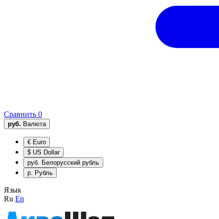
Сравнить
0
руб.
Валюта
€
Euro
$
US Dollar
руб.
Белорусский рубль
р.
Рубль
Язык
Ru
En