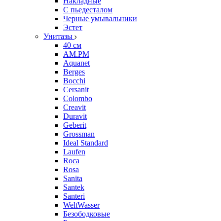
Накладные
С пьедесталом
Черные умывальники
Эстет
Унитазы
40 см
AM.PM
Aquanet
Berges
Bocchi
Cersanit
Colombo
Creavit
Duravit
Geberit
Grossman
Ideal Standard
Laufen
Roca
Rosa
Sanita
Santek
Santeri
WeltWasser
Безободковые