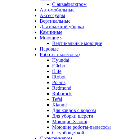
С аквафильтром
Автомобильные
Аксессуары
Вертикальные
Для влажной уборки
Каминные
Моющие
Вертикальные моющие
Паровые
Роботы пылесосы
Hyundai
iClebo
iLife
iRobot
Polaris
Redmond
Roborock
Tefal
Xiaomi
Для ковров с ворсом
Для уборки шерсти
Моющие Xiaomi
Моющие роботы-пылесосы
С турбощеткой
С контейнером