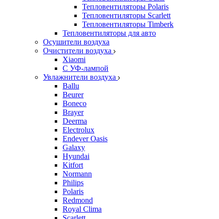
Тепловентиляторы Polaris
Тепловентиляторы Scarlett
Тепловентиляторы Timberk
Тепловентиляторы для авто
Осушители воздуха
Очистители воздуха
Xiaomi
С УФ-лампой
Увлажнители воздуха
Ballu
Beurer
Boneco
Brayer
Deerma
Electrolux
Endever Oasis
Galaxy
Hyundai
Kitfort
Normann
Philips
Polaris
Redmond
Royal Clima
Scarlett