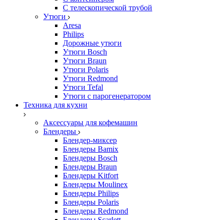
С телескопической трубой
Утюги
Aresa
Philips
Дорожные утюги
Утюги Bosch
Утюги Braun
Утюги Polaris
Утюги Redmond
Утюги Tefal
Утюги с парогенератором
Техника для кухни
Аксессуары для кофемашин
Блендеры
Блендер-миксер
Блендеры Bamix
Блендеры Bosch
Блендеры Braun
Блендеры Kitfort
Блендеры Moulinex
Блендеры Philips
Блендеры Polaris
Блендеры Redmond
Блендеры Scarlett