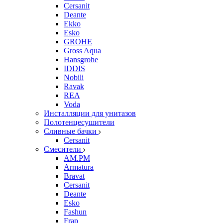
Cersanit
Deante
Ekko
Esko
GROHE
Gross Aqua
Hansgrohe
IDDIS
Nobili
Ravak
REA
Voda
Инсталляции для унитазов
Полотенцесушители
Сливные бачки
Cersanit
Смесители
AM.PM
Armatura
Bravat
Cersanit
Deante
Esko
Fashun
Frap