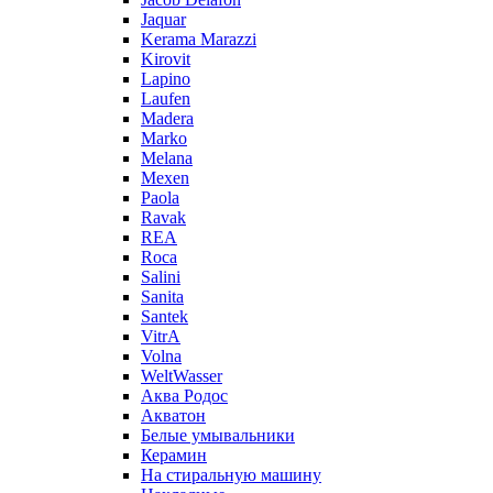
Jaquar
Kerama Marazzi
Kirovit
Lapino
Laufen
Madera
Marko
Melana
Mexen
Paola
Ravak
REA
Roca
Salini
Sanita
Santek
VitrA
Volna
WeltWasser
Аква Родос
Акватон
Белые умывальники
Керамин
На стиральную машину