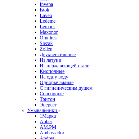
Invena
Istok
Laveo
Ledeme
Lemark
Maxonor
Omnires
Slezak
Zollen
Двухвентильные
Из латуни
Из нержавеющей стали
Кнопочные
На одну воду
Однорычажные
С гигиеническим душем
Сенсорные
Тритон
Эверест
Умывальники
1Марка
Abber
AM.PM
Ambassador
Andrea