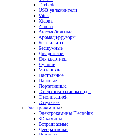
Timberk
USB-увлажнители
Vitek
Xiaomi
Zanussi
Автомобильные
Аромадиффузоры
Без фильтра
Бесшумные
Для детской
Для квартиры
Лучшие
Маленькие
Настольные
Паровые
Портативные
С верхним заливом воды
С ионизацией
С пультом
Электрокамины
Электрокамины Electrolux
3D камины
Встраиваемые
Декоративные
Порталы