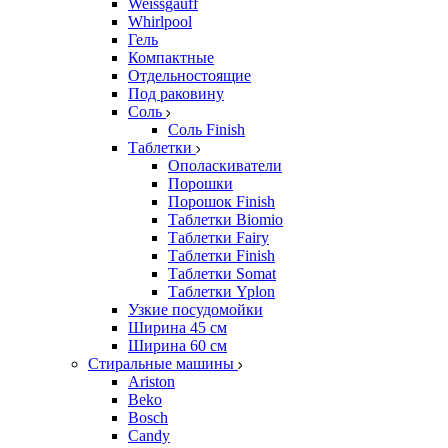
Weissgauff
Whirlpool
Гель
Компактные
Отдельностоящие
Под раковину
Соль
Соль Finish
Таблетки
Ополаскиватели
Порошки
Порошок Finish
Таблетки Biomio
Таблетки Fairy
Таблетки Finish
Таблетки Somat
Таблетки Yplon
Узкие посудомойки
Ширина 45 см
Ширина 60 см
Стиральные машины
Ariston
Beko
Bosch
Candy