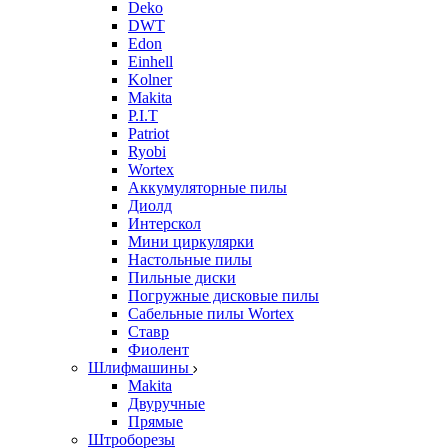
Deko
DWT
Edon
Einhell
Kolner
Makita
P.I.T
Patriot
Ryobi
Wortex
Аккумуляторные пилы
Диолд
Интерскол
Мини циркулярки
Настольные пилы
Пильные диски
Погружные дисковые пилы
Сабельные пилы Wortex
Ставр
Фиолент
Шлифмашины
Makita
Двуручные
Прямые
Штроборезы