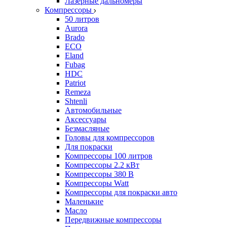
Лазерные дальномеры
Компрессоры
50 литров
Aurora
Brado
ECO
Eland
Fubag
HDC
Patriot
Remeza
Shtenli
Автомобильные
Аксессуары
Безмасляные
Головы для компрессоров
Для покраски
Компрессоры 100 литров
Компрессоры 2.2 кВт
Компрессоры 380 В
Компрессоры Watt
Компрессоры для покраски авто
Маленькие
Масло
Передвижные компрессоры