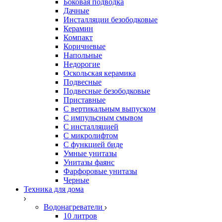
Боковая подводка
Дачные
Инсталляции безободковые
Керамин
Компакт
Коричневые
Напольные
Недорогие
Оскольская керамика
Подвесные
Подвесные безободковые
Приставные
С вертикальным выпуском
С импульсным смывом
С инсталляцией
С микролифтом
С функцией биде
Умные унитазы
Унитазы фаянс
Фарфоровые унитазы
Черные
Техника для дома
Водонагреватели
10 литров