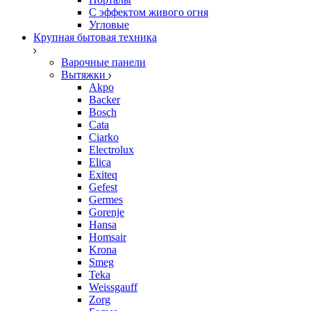
С эффектом живого огня
Угловые
Крупная бытовая техника
Варочные панели
Вытяжки
Akpo
Backer
Bosch
Cata
Ciarko
Electrolux
Elica
Exiteq
Gefest
Germes
Gorenje
Hansa
Homsair
Krona
Smeg
Teka
Weissgauff
Zorg