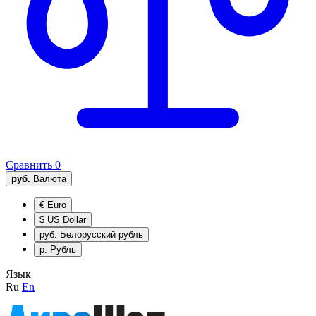
Сравнить
0
руб.
Валюта
€
Euro
$
US Dollar
руб.
Белорусский рубль
р.
Рубль
Язык
Ru
En