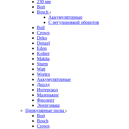
230 мм
Bort
Bosch
Аккумуляторные
С регулировкой оборотов
Bull
Crown
Deko
Denzel
Edon
Kolner
Makita
Sturm
Watt
Wortex
Аккумуляторные
Диолд
Интерскол
Маленькие
Фиолент
Энергомаш
Циркулярные пилы
Bort
Bosch
Crown