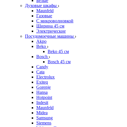
Белые
Духовые шкафы
Maunfeld
Газовые
С микроволновкой
Ширина 45 см
Электрические
Посудомоечные машины
Akpo
Beko
Beko 45 см
Bosch
Bosch 45 см
Candy
Cata
Electrolux
Exiteq
Gorenje
Hansa
Hotpoint
Indesit
Maunfeld
Midea
Samsung
Siemens