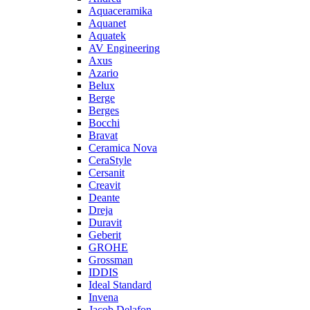
Aquaceramika
Aquanet
Aquatek
AV Engineering
Axus
Azario
Belux
Berge
Berges
Bocchi
Bravat
Ceramica Nova
CeraStyle
Cersanit
Creavit
Deante
Dreja
Duravit
Geberit
GROHE
Grossman
IDDIS
Ideal Standard
Invena
Jacob Delafon