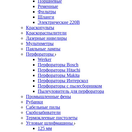
Поршневые
Ременные
Фильтры
Шланги
Электрические 220В
Краскопульты
Краскораспылители
Лазерные нивелиры
Мультиметры
Паяльные лампы
Перфораторы
Werker
Перфораторы Bosch
Перфораторы Hitachi
Перфораторы Makita
Перфораторы Интерскол
Перфораторы с пылесборником
Пылеуловитель для перфоратора
Промышленные фены
Рубанки
Сабельные пилы
Скобозабиватели
Термоклеевые пистолеты
Угловые шлифмашины
125 мм