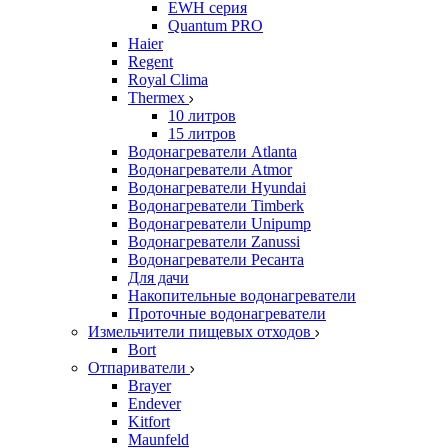
EWH серия
Quantum PRO
Haier
Regent
Royal Clima
Thermex
10 литров
15 литров
Водонагреватели Atlanta
Водонагреватели Atmor
Водонагреватели Hyundai
Водонагреватели Timberk
Водонагреватели Unipump
Водонагреватели Zanussi
Водонагреватели Ресанта
Для дачи
Накопительные водонагреватели
Проточные водонагреватели
Измельчители пищевых отходов
Bort
Отпариватели
Brayer
Endever
Kitfort
Maunfeld