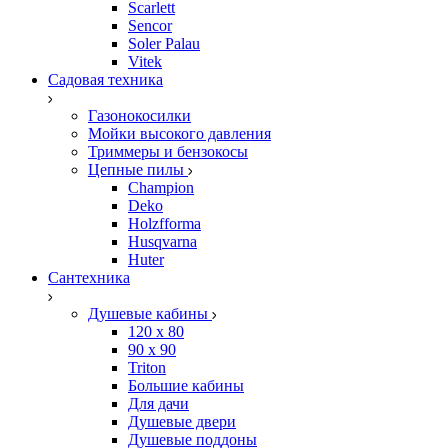
Scarlett
Sencor
Soler Palau
Vitek
Садовая техника
Газонокосилки
Мойки высокого давления
Триммеры и бензокосы
Цепные пилы
Champion
Deko
Holzfforma
Husqvarna
Huter
Сантехника
Душевые кабины
120 x 80
90 х 90
Triton
Большие кабины
Для дачи
Душевые двери
Душевые поддоны