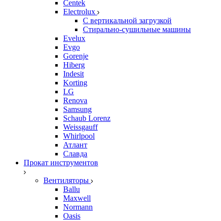
Centek
Electrolux
С вертикальной загрузкой
Стирально-сушильные машины
Evelux
Evgo
Gorenje
Hiberg
Indesit
Korting
LG
Renova
Samsung
Schaub Lorenz
Weissgauff
Whirlpool
Атлант
Славда
Прокат инструментов
Вентиляторы
Ballu
Maxwell
Normann
Oasis