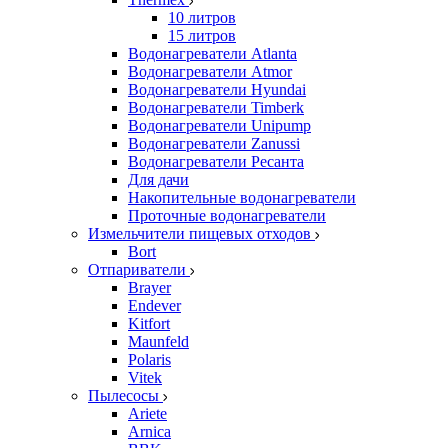
10 литров
15 литров
Водонагреватели Atlanta
Водонагреватели Atmor
Водонагреватели Hyundai
Водонагреватели Timberk
Водонагреватели Unipump
Водонагреватели Zanussi
Водонагреватели Ресанта
Для дачи
Накопительные водонагреватели
Проточные водонагреватели
Измельчители пищевых отходов
Bort
Отпариватели
Brayer
Endever
Kitfort
Maunfeld
Polaris
Vitek
Пылесосы
Ariete
Arnica