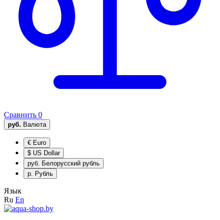
Сравнить
0
руб.
Валюта
€
Euro
$
US Dollar
руб.
Белорусский рубль
р.
Рубль
Язык
Ru
En