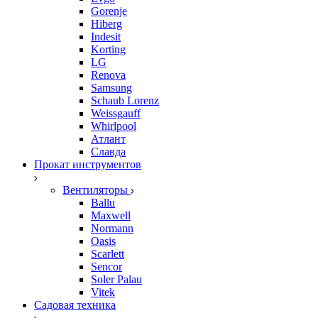
Gorenje
Hiberg
Indesit
Korting
LG
Renova
Samsung
Schaub Lorenz
Weissgauff
Whirlpool
Атлант
Славда
Прокат инструментов
Вентиляторы
Ballu
Maxwell
Normann
Oasis
Scarlett
Sencor
Soler Palau
Vitek
Садовая техника