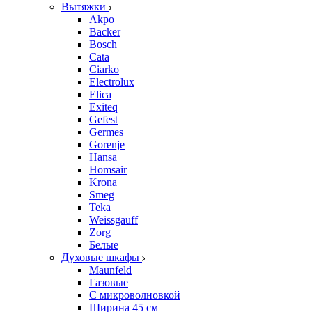
Вытяжки
Akpo
Backer
Bosch
Cata
Ciarko
Electrolux
Elica
Exiteq
Gefest
Germes
Gorenje
Hansa
Homsair
Krona
Smeg
Teka
Weissgauff
Zorg
Белые
Духовые шкафы
Maunfeld
Газовые
С микроволновкой
Ширина 45 см