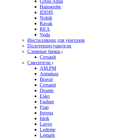
Gross Aqua
Hansgrohe
IDDIS
Nobili
Ravak
REA
Voda
Инсталляции для унитазов
Полотенцесушители
Сливные бачки
Cersanit
Смесители
AM.PM
Armatura
Bravat
Cersanit
Deante
Esko
Fashun
Frap
Invena
Istok
Laveo
Ledeme
Lemark