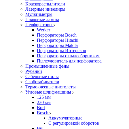
Краскораспылители
Лазерные нивелиры
Мультиметры
Паяльные лампы
Перфораторы
Werker
Перфораторы Bosch
Перфораторы Hitachi
Перфораторы Makita
Перфораторы Интерскол
Перфораторы с пылесборником
Пылеуловитель для перфоратора
Промышленные фены
Рубанки
Сабельные пилы
Скобозабиватели
Термоклеевые пистолеты
Угловые шлифмашины
125 мм
230 мм
Bort
Bosch
Аккумуляторные
С регулировкой оборотов
Bull