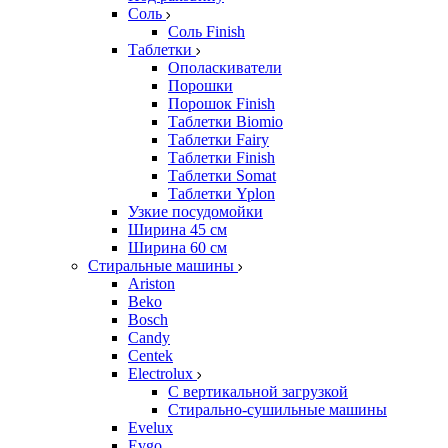
Соль
Соль Finish
Таблетки
Ополаскиватели
Порошки
Порошок Finish
Таблетки Biomio
Таблетки Fairy
Таблетки Finish
Таблетки Somat
Таблетки Yplon
Узкие посудомойки
Ширина 45 см
Ширина 60 см
Стиральные машины
Ariston
Beko
Bosch
Candy
Centek
Electrolux
С вертикальной загрузкой
Стирально-сушильные машины
Evelux
Evgo