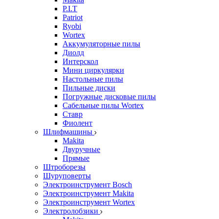
P.I.T
Patriot
Ryobi
Wortex
Аккумуляторные пилы
Диолд
Интерскол
Мини циркулярки
Настольные пилы
Пильные диски
Погружные дисковые пилы
Сабельные пилы Wortex
Ставр
Фиолент
Шлифмашины
Makita
Двуручные
Прямые
Штроборезы
Шуруповерты
Электроинструмент Bosch
Электроинструмент Makita
Электроинструмент Wortex
Электролобзики