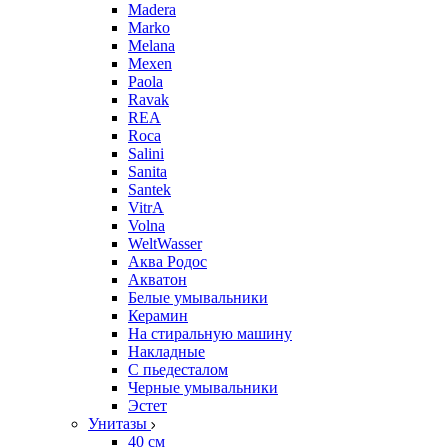
Madera
Marko
Melana
Mexen
Paola
Ravak
REA
Roca
Salini
Sanita
Santek
VitrA
Volna
WeltWasser
Аква Родос
Акватон
Белые умывальники
Керамин
На стиральную машину
Накладные
С пьедесталом
Черные умывальники
Эстет
Унитазы
40 см