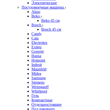
Электрические
Посудомоечные машины
Akpo
Beko
Beko 45 см
Bosch
Bosch 45 см
Candy
Cata
Electrolux
Exiteq
Gorenje
Hansa
Hotpoint
Indesit
Maunfeld
Midea
Samsung
Siemens
Weissgauff
Whirlpool
Гель
Компактные
Отдельностоящие
Под раковину