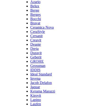
Azario
Belux
Berge
Berges
Bocchi
Bravat
Ceramica Nova
CeraStyle
Cersanit
Creavit
Deante
Dreja
Duravit
Geberit
GROHE
Grossman
IDDIS
Ideal Standard
Invena
Jacob Delafon
Jaquar
Kerama Marazzi
Kirovit
Lapino
Laufen