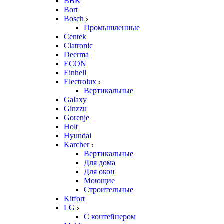
BBK
Bort
Bosch
Промышленные
Centek
Clatronic
Deerma
ECON
Einhell
Electrolux
Вертикальные
Galaxy
Ginzzu
Gorenje
Holt
Hyundai
Karcher
Вертикальные
Для дома
Для окон
Моющие
Строительные
Kitfort
LG
С контейнером