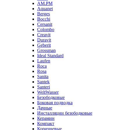
AM.PM
Aquanet
Berges
Bocchi
Cersanit
Colombo
Creavit
Duravit
Geberit
Grossman
Ideal Standard
Laufen
Roca
Rosa
Sanita
Santek
Santeri
WeltWasser
Безободковые
Боковая подводка
Дачные
Инсталляции безободковые
Керамин
Компакт
Коричневые