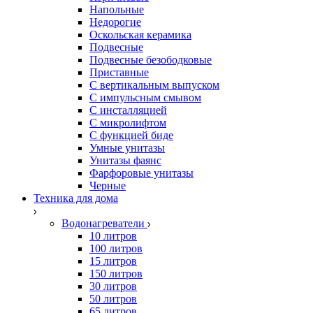
Напольные
Недорогие
Оскольская керамика
Подвесные
Подвесные безободковые
Приставные
С вертикальным выпуском
С импульсным смывом
С инсталляцией
С микролифтом
С функцией биде
Умные унитазы
Унитазы фаянс
Фарфоровые унитазы
Черные
Техника для дома
Водонагреватели
10 литров
100 литров
15 литров
150 литров
30 литров
50 литров
65 литров