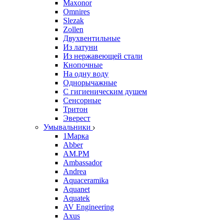
Maxonor
Omnires
Slezak
Zollen
Двухвентильные
Из латуни
Из нержавеющей стали
Кнопочные
На одну воду
Однорычажные
С гигиеническим душем
Сенсорные
Тритон
Эверест
Умывальники
1Марка
Abber
AM.PM
Ambassador
Andrea
Aquaceramika
Aquanet
Aquatek
AV Engineering
Axus