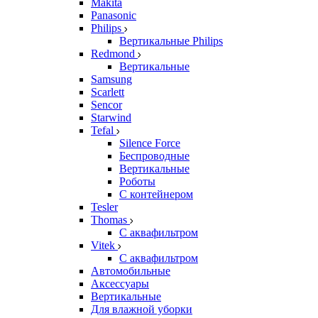
Makita
Panasonic
Philips
Вертикальные Philips
Redmond
Вертикальные
Samsung
Scarlett
Sencor
Starwind
Tefal
Silence Force
Беспроводные
Вертикальные
Роботы
С контейнером
Tesler
Thomas
С аквафильтром
Vitek
С аквафильтром
Автомобильные
Аксессуары
Вертикальные
Для влажной уборки