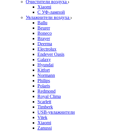
Очистители воздуха
Xiaomi
С УФ-лампой
Увлажнители воздуха
Ballu
Beurer
Boneco
Brayer
Deerma
Electrolux
Endever Oasis
Galaxy
Hyundai
Kitfort
Normann
Philips
Polaris
Redmond
Royal Clima
Scarlett
Timberk
USB-увлажнители
Vitek
Xiaomi
Zanussi