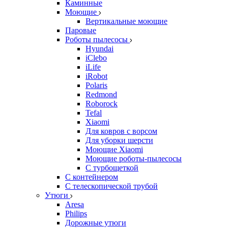
Каминные
Моющие
Вертикальные моющие
Паровые
Роботы пылесосы
Hyundai
iClebo
iLife
iRobot
Polaris
Redmond
Roborock
Tefal
Xiaomi
Для ковров с ворсом
Для уборки шерсти
Моющие Xiaomi
Моющие роботы-пылесосы
С турбощеткой
С контейнером
С телескопической трубой
Утюги
Aresa
Philips
Дорожные утюги