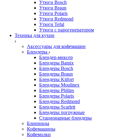
Утюги Bosch
Утюги Braun
Утюги Polaris
Утюги Redmond
Утюги Tefal
Утюги с парогенератором
Техника для кухни
Аксессуары для кофемашин
Блендеры
Блендер-миксер
Блендеры Bamix
Блендеры Bosch
Блендеры Braun
Блендеры Kitfort
Блендеры Moulinex
Блендеры Philips
Блендеры Polaris
Блендеры Redmond
Блендеры Scarlett
Блендеры погружные
Стационарные блендеры
Блинницы
Кофемашины
Кофемолки