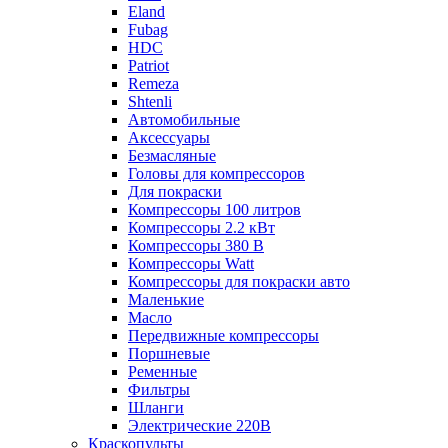
Eland
Fubag
HDC
Patriot
Remeza
Shtenli
Автомобильные
Аксессуары
Безмасляные
Головы для компрессоров
Для покраски
Компрессоры 100 литров
Компрессоры 2.2 кВт
Компрессоры 380 В
Компрессоры Watt
Компрессоры для покраски авто
Маленькие
Масло
Передвижные компрессоры
Поршневые
Ременные
Фильтры
Шланги
Электрические 220В
Краскопульты