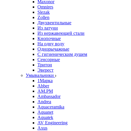
Maxonor
Omnires
Slezak
Zollen
Двухвентильные
Из латуни
Из нержавеющей стали
Кнопочные
На одну воду
Однорычажные
С гигиеническим душем
Сенсорные
Тритон
Эверест
Умывальники
1Марка
Abber
AM.PM
Ambassador
Andrea
Aquaceramika
Aquanet
Aquatek
AV Engineering
Axus