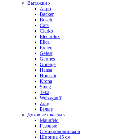
Вытяжки
Akpo
Backer
Bosch
Cata
Ciarko
Electrolux
Elica
Exiteq
Gefest
Germes
Gorenje
Hansa
Homsair
Krona
Smeg
Teka
Weissgauff
Zorg
Белые
Духовые шкафы
Maunfeld
Газовые
С микроволновкой
Ширина 45 см