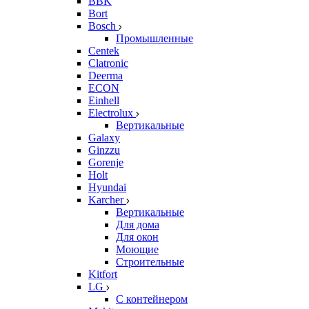
BBK
Bort
Bosch
Промышленные
Centek
Clatronic
Deerma
ECON
Einhell
Electrolux
Вертикальные
Galaxy
Ginzzu
Gorenje
Holt
Hyundai
Karcher
Вертикальные
Для дома
Для окон
Моющие
Строительные
Kitfort
LG
С контейнером