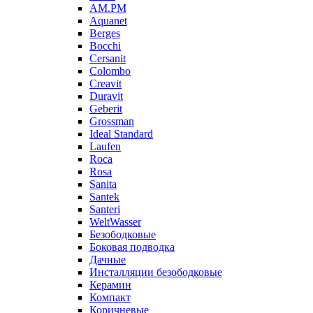
AM.PM
Aquanet
Berges
Bocchi
Cersanit
Colombo
Creavit
Duravit
Geberit
Grossman
Ideal Standard
Laufen
Roca
Rosa
Sanita
Santek
Santeri
WeltWasser
Безободковые
Боковая подводка
Дачные
Инсталляции безободковые
Керамин
Компакт
Коричневые