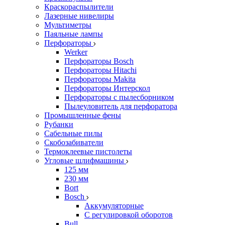
Краскораспылители
Лазерные нивелиры
Мультиметры
Паяльные лампы
Перфораторы
Werker
Перфораторы Bosch
Перфораторы Hitachi
Перфораторы Makita
Перфораторы Интерскол
Перфораторы с пылесборником
Пылеуловитель для перфоратора
Промышленные фены
Рубанки
Сабельные пилы
Скобозабиватели
Термоклеевые пистолеты
Угловые шлифмашины
125 мм
230 мм
Bort
Bosch
Аккумуляторные
С регулировкой оборотов
Bull