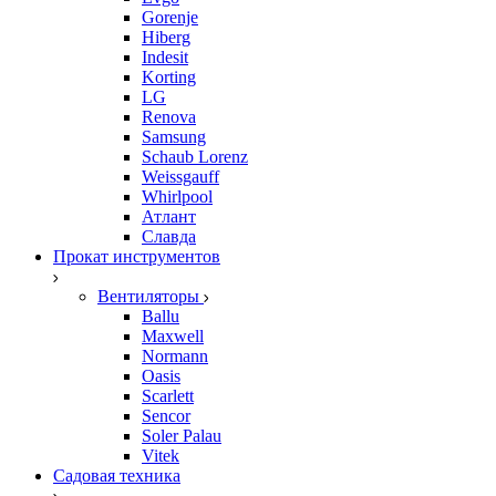
Gorenje
Hiberg
Indesit
Korting
LG
Renova
Samsung
Schaub Lorenz
Weissgauff
Whirlpool
Атлант
Славда
Прокат инструментов
Вентиляторы
Ballu
Maxwell
Normann
Oasis
Scarlett
Sencor
Soler Palau
Vitek
Садовая техника