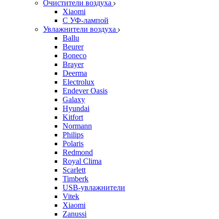
Очистители воздуха
Xiaomi
С УФ-лампой
Увлажнители воздуха
Ballu
Beurer
Boneco
Brayer
Deerma
Electrolux
Endever Oasis
Galaxy
Hyundai
Kitfort
Normann
Philips
Polaris
Redmond
Royal Clima
Scarlett
Timberk
USB-увлажнители
Vitek
Xiaomi
Zanussi