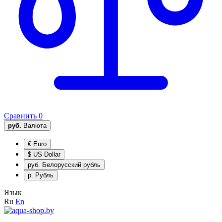
Сравнить
0
руб.
Валюта
€
Euro
$
US Dollar
руб.
Белорусский рубль
р.
Рубль
Язык
Ru
En