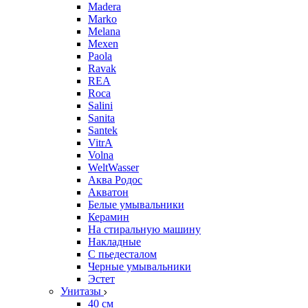
Madera
Marko
Melana
Mexen
Paola
Ravak
REA
Roca
Salini
Sanita
Santek
VitrA
Volna
WeltWasser
Аква Родос
Акватон
Белые умывальники
Керамин
На стиральную машину
Накладные
С пьедесталом
Черные умывальники
Эстет
Унитазы
40 см