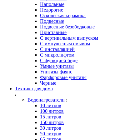
Напольные
Недорогие
Оскольская керамика
Подвесные
Подвесные безободковые
Приставные
С вертикальным выпуском
С импульсным смывом
С инсталляцией
С микролифтом
С функцией биде
Умные унитазы
Унитазы фаянс
Фарфоровые унитазы
Черные
Техника для дома
Водонагреватели
10 литров
100 литров
15 литров
150 литров
30 литров
50 литров
65 литров