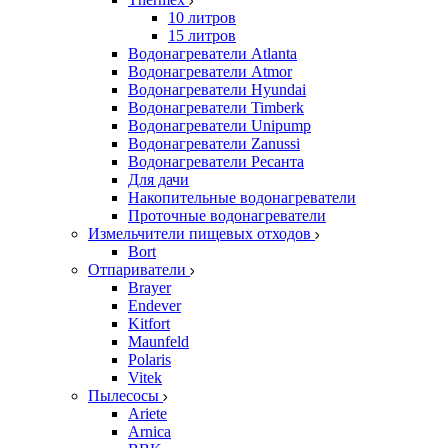
10 литров
15 литров
Водонагреватели Atlanta
Водонагреватели Atmor
Водонагреватели Hyundai
Водонагреватели Timberk
Водонагреватели Unipump
Водонагреватели Zanussi
Водонагреватели Ресанта
Для дачи
Накопительные водонагреватели
Проточные водонагреватели
Измельчители пищевых отходов
Bort
Отпариватели
Brayer
Endever
Kitfort
Maunfeld
Polaris
Vitek
Пылесосы
Ariete
Arnica