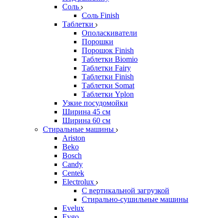
Соль
Соль Finish
Таблетки
Ополаскиватели
Порошки
Порошок Finish
Таблетки Biomio
Таблетки Fairy
Таблетки Finish
Таблетки Somat
Таблетки Yplon
Узкие посудомойки
Ширина 45 см
Ширина 60 см
Стиральные машины
Ariston
Beko
Bosch
Candy
Centek
Electrolux
С вертикальной загрузкой
Стирально-сушильные машины
Evelux
Evgo