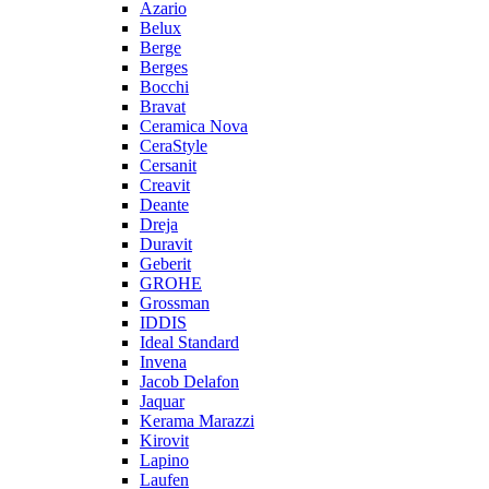
Azario
Belux
Berge
Berges
Bocchi
Bravat
Ceramica Nova
CeraStyle
Cersanit
Creavit
Deante
Dreja
Duravit
Geberit
GROHE
Grossman
IDDIS
Ideal Standard
Invena
Jacob Delafon
Jaquar
Kerama Marazzi
Kirovit
Lapino
Laufen