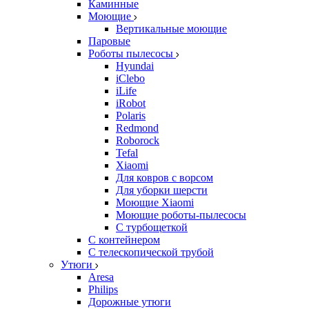
Каминные
Моющие
Вертикальные моющие
Паровые
Роботы пылесосы
Hyundai
iClebo
iLife
iRobot
Polaris
Redmond
Roborock
Tefal
Xiaomi
Для ковров с ворсом
Для уборки шерсти
Моющие Xiaomi
Моющие роботы-пылесосы
С турбощеткой
С контейнером
С телескопической трубой
Утюги
Aresa
Philips
Дорожные утюги