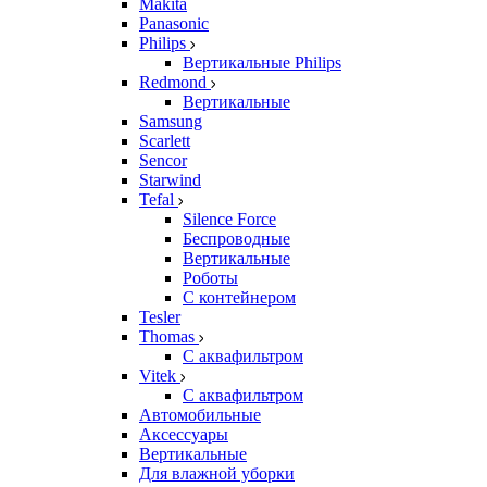
Makita
Panasonic
Philips
Вертикальные Philips
Redmond
Вертикальные
Samsung
Scarlett
Sencor
Starwind
Tefal
Silence Force
Беспроводные
Вертикальные
Роботы
С контейнером
Tesler
Thomas
С аквафильтром
Vitek
С аквафильтром
Автомобильные
Аксессуары
Вертикальные
Для влажной уборки