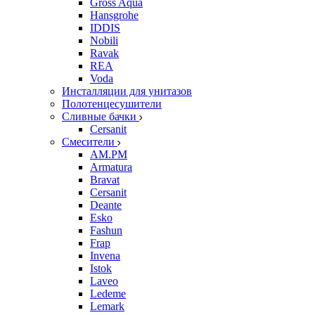
Gross Aqua
Hansgrohe
IDDIS
Nobili
Ravak
REA
Voda
Инсталляции для унитазов
Полотенцесушители
Сливные бачки
Cersanit
Смесители
AM.PM
Armatura
Bravat
Cersanit
Deante
Esko
Fashun
Frap
Invena
Istok
Laveo
Ledeme
Lemark