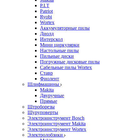
P.I.T
Patriot
Ryobi
Wortex
Аккумуляторные пилы
Диолд
Интерскол
Мини циркулярки
Настольные пилы
Пильные диски
Погружные дисковые пилы
Сабельные пилы Wortex
Ставр
Фиолент
Шлифмашины
Makita
Двуручные
Прямые
Штроборезы
Шуруповерты
Электроинструмент Bosch
Электроинструмент Makita
Электроинструмент Wortex
Электролобзики