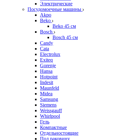
Электрические
Посудомоечные машины
Akpo
Beko
Beko 45 см
Bosch
Bosch 45 см
Candy
Cata
Electrolux
Exiteq
Gorenje
Hansa
Hotpoint
Indesit
Maunfeld
Midea
Samsung
Siemens
Weissgauff
Whirlpool
Гель
Компактные
Отдельностоящие
Под раковину