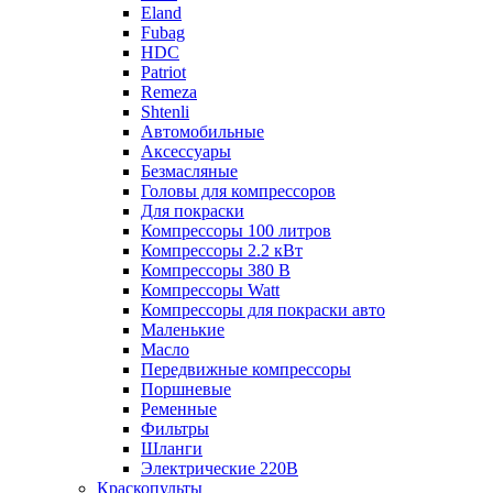
Eland
Fubag
HDC
Patriot
Remeza
Shtenli
Автомобильные
Аксессуары
Безмасляные
Головы для компрессоров
Для покраски
Компрессоры 100 литров
Компрессоры 2.2 кВт
Компрессоры 380 В
Компрессоры Watt
Компрессоры для покраски авто
Маленькие
Масло
Передвижные компрессоры
Поршневые
Ременные
Фильтры
Шланги
Электрические 220В
Краскопульты