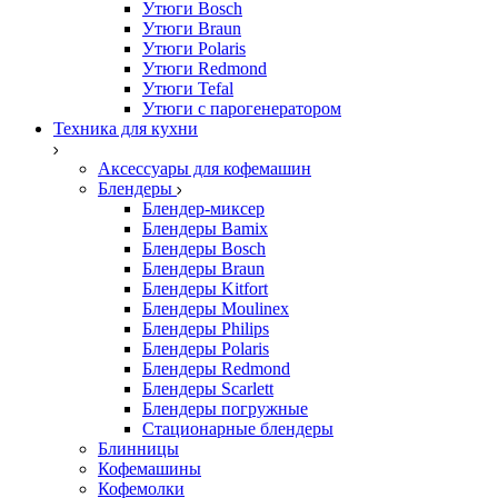
Утюги Bosch
Утюги Braun
Утюги Polaris
Утюги Redmond
Утюги Tefal
Утюги с парогенератором
Техника для кухни
Аксессуары для кофемашин
Блендеры
Блендер-миксер
Блендеры Bamix
Блендеры Bosch
Блендеры Braun
Блендеры Kitfort
Блендеры Moulinex
Блендеры Philips
Блендеры Polaris
Блендеры Redmond
Блендеры Scarlett
Блендеры погружные
Стационарные блендеры
Блинницы
Кофемашины
Кофемолки