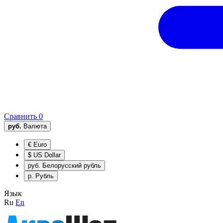
Сравнить
0
руб.
Валюта
€
Euro
$
US Dollar
руб.
Белорусский рубль
р.
Рубль
Язык
Ru
En