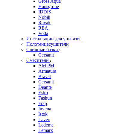
Gross Aqua
Hansgrohe
IDDIS
Nobili
Ravak
REA
Voda
Инсталляции для унитазов
Полотенцесушители
Сливные бачки
Cersanit
Смесители
AM.PM
Armatura
Bravat
Cersanit
Deante
Esko
Fashun
Frap
Invena
Istok
Laveo
Ledeme
Lemark