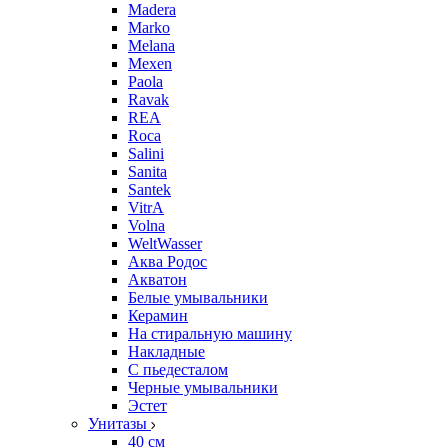
Madera
Marko
Melana
Mexen
Paola
Ravak
REA
Roca
Salini
Sanita
Santek
VitrA
Volna
WeltWasser
Аква Родос
Акватон
Белые умывальники
Керамин
На стиральную машину
Накладные
С пьедесталом
Черные умывальники
Эстет
Унитазы
40 см