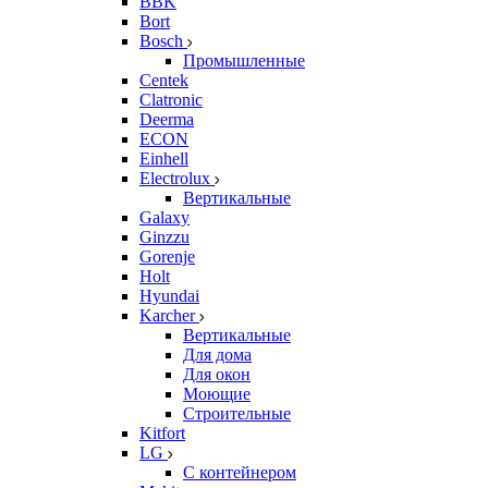
BBK
Bort
Bosch
Промышленные
Centek
Clatronic
Deerma
ECON
Einhell
Electrolux
Вертикальные
Galaxy
Ginzzu
Gorenje
Holt
Hyundai
Karcher
Вертикальные
Для дома
Для окон
Моющие
Строительные
Kitfort
LG
С контейнером