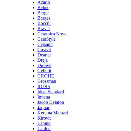
Azario
Belux
Berge
Berges
Bocchi
Bravat
Ceramica Nova
CeraStyle
Cersanit
Creavit
Deante
Dreja
Duravit
Geberit
GROHE
Grossman
IDDIS
Ideal Standard
Invena
Jacob Delafon
Jaquar
Kerama Marazzi
Kirovit
Lapino
Laufen