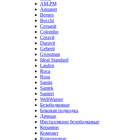
AM.PM
Aquanet
Berges
Bocchi
Cersanit
Colombo
Creavit
Duravit
Geberit
Grossman
Ideal Standard
Laufen
Roca
Rosa
Sanita
Santek
Santeri
WeltWasser
Безободковые
Боковая подводка
Дачные
Инсталляции безободковые
Керамин
Компакт
Коричневые