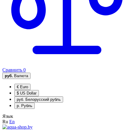
Сравнить
0
руб.
Валюта
€
Euro
$
US Dollar
руб.
Белорусский рубль
р.
Рубль
Язык
Ru
En