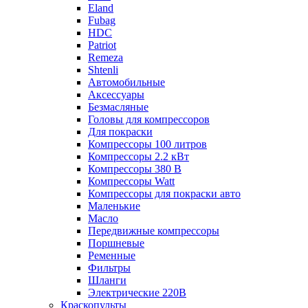
Eland
Fubag
HDC
Patriot
Remeza
Shtenli
Автомобильные
Аксессуары
Безмасляные
Головы для компрессоров
Для покраски
Компрессоры 100 литров
Компрессоры 2.2 кВт
Компрессоры 380 В
Компрессоры Watt
Компрессоры для покраски авто
Маленькие
Масло
Передвижные компрессоры
Поршневые
Ременные
Фильтры
Шланги
Электрические 220В
Краскопульты