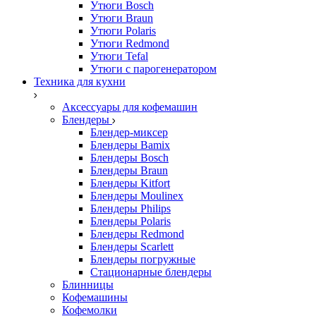
Утюги Bosch
Утюги Braun
Утюги Polaris
Утюги Redmond
Утюги Tefal
Утюги с парогенератором
Техника для кухни
Аксессуары для кофемашин
Блендеры
Блендер-миксер
Блендеры Bamix
Блендеры Bosch
Блендеры Braun
Блендеры Kitfort
Блендеры Moulinex
Блендеры Philips
Блендеры Polaris
Блендеры Redmond
Блендеры Scarlett
Блендеры погружные
Стационарные блендеры
Блинницы
Кофемашины
Кофемолки