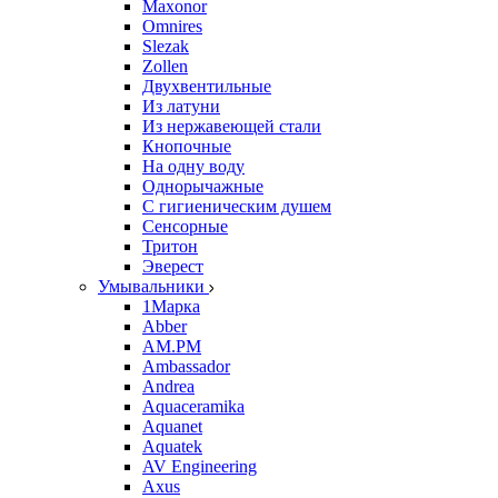
Maxonor
Omnires
Slezak
Zollen
Двухвентильные
Из латуни
Из нержавеющей стали
Кнопочные
На одну воду
Однорычажные
С гигиеническим душем
Сенсорные
Тритон
Эверест
Умывальники
1Марка
Abber
AM.PM
Ambassador
Andrea
Aquaceramika
Aquanet
Aquatek
AV Engineering
Axus