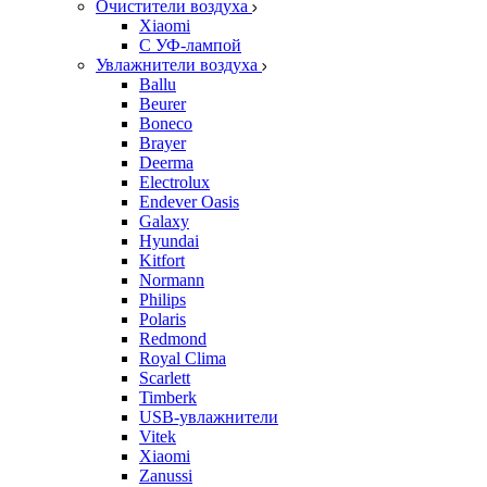
Очистители воздуха
Xiaomi
С УФ-лампой
Увлажнители воздуха
Ballu
Beurer
Boneco
Brayer
Deerma
Electrolux
Endever Oasis
Galaxy
Hyundai
Kitfort
Normann
Philips
Polaris
Redmond
Royal Clima
Scarlett
Timberk
USB-увлажнители
Vitek
Xiaomi
Zanussi