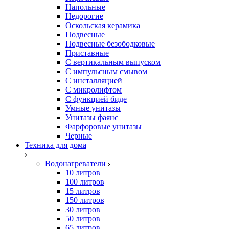
Напольные
Недорогие
Оскольская керамика
Подвесные
Подвесные безободковые
Приставные
С вертикальным выпуском
С импульсным смывом
С инсталляцией
С микролифтом
С функцией биде
Умные унитазы
Унитазы фаянс
Фарфоровые унитазы
Черные
Техника для дома
Водонагреватели
10 литров
100 литров
15 литров
150 литров
30 литров
50 литров
65 литров