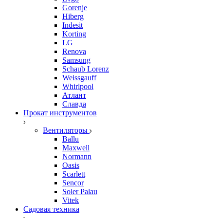
Gorenje
Hiberg
Indesit
Korting
LG
Renova
Samsung
Schaub Lorenz
Weissgauff
Whirlpool
Атлант
Славда
Прокат инструментов
Вентиляторы
Ballu
Maxwell
Normann
Oasis
Scarlett
Sencor
Soler Palau
Vitek
Садовая техника