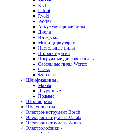
P.I.T
Patriot
Ryobi
Wortex
Аккумуляторные пилы
Диолд
Интерскол
Мини циркулярки
Настольные пилы
Пильные диски
Погружные дисковые пилы
Сабельные пилы Wortex
Ставр
Фиолент
Шлифмашины
Makita
Двуручные
Прямые
Штроборезы
Шуруповерты
Электроинструмент Bosch
Электроинструмент Makita
Электроинструмент Wortex
Электролобзики