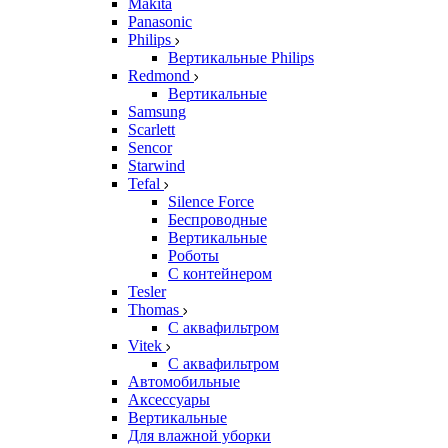
Makita
Panasonic
Philips
Вертикальные Philips
Redmond
Вертикальные
Samsung
Scarlett
Sencor
Starwind
Tefal
Silence Force
Беспроводные
Вертикальные
Роботы
С контейнером
Tesler
Thomas
С аквафильтром
Vitek
С аквафильтром
Автомобильные
Аксессуары
Вертикальные
Для влажной уборки