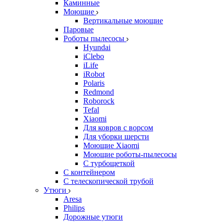
Каминные
Моющие
Вертикальные моющие
Паровые
Роботы пылесосы
Hyundai
iClebo
iLife
iRobot
Polaris
Redmond
Roborock
Tefal
Xiaomi
Для ковров с ворсом
Для уборки шерсти
Моющие Xiaomi
Моющие роботы-пылесосы
С турбощеткой
С контейнером
С телескопической трубой
Утюги
Aresa
Philips
Дорожные утюги