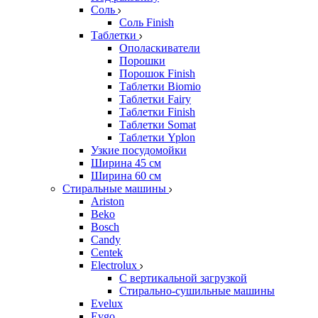
Соль
Соль Finish
Таблетки
Ополаскиватели
Порошки
Порошок Finish
Таблетки Biomio
Таблетки Fairy
Таблетки Finish
Таблетки Somat
Таблетки Yplon
Узкие посудомойки
Ширина 45 см
Ширина 60 см
Стиральные машины
Ariston
Beko
Bosch
Candy
Centek
Electrolux
С вертикальной загрузкой
Стирально-сушильные машины
Evelux
Evgo