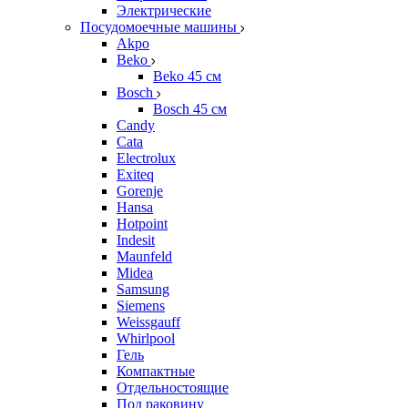
Электрические
Посудомоечные машины
Akpo
Beko
Beko 45 см
Bosch
Bosch 45 см
Candy
Cata
Electrolux
Exiteq
Gorenje
Hansa
Hotpoint
Indesit
Maunfeld
Midea
Samsung
Siemens
Weissgauff
Whirlpool
Гель
Компактные
Отдельностоящие
Под раковину