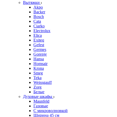
Вытяжки
Akpo
Backer
Bosch
Cata
Ciarko
Electrolux
Elica
Exiteq
Gefest
Germes
Gorenje
Hansa
Homsair
Krona
Smeg
Teka
Weissgauff
Zorg
Белые
Духовые шкафы
Maunfeld
Газовые
С микроволновкой
Ширина 45 см