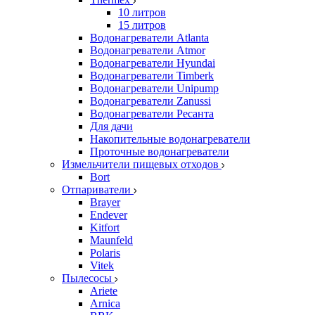
10 литров
15 литров
Водонагреватели Atlanta
Водонагреватели Atmor
Водонагреватели Hyundai
Водонагреватели Timberk
Водонагреватели Unipump
Водонагреватели Zanussi
Водонагреватели Ресанта
Для дачи
Накопительные водонагреватели
Проточные водонагреватели
Измельчители пищевых отходов
Bort
Отпариватели
Brayer
Endever
Kitfort
Maunfeld
Polaris
Vitek
Пылесосы
Ariete
Arnica