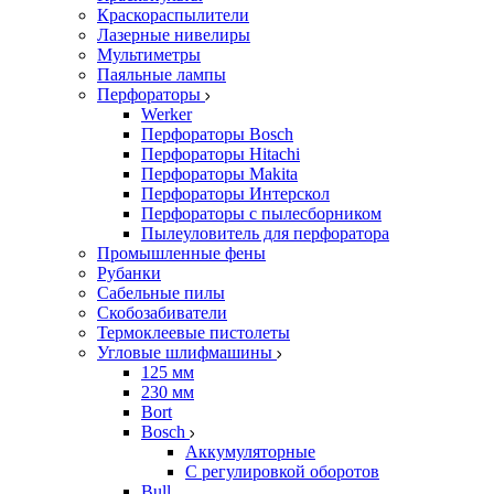
Краскораспылители
Лазерные нивелиры
Мультиметры
Паяльные лампы
Перфораторы
Werker
Перфораторы Bosch
Перфораторы Hitachi
Перфораторы Makita
Перфораторы Интерскол
Перфораторы с пылесборником
Пылеуловитель для перфоратора
Промышленные фены
Рубанки
Сабельные пилы
Скобозабиватели
Термоклеевые пистолеты
Угловые шлифмашины
125 мм
230 мм
Bort
Bosch
Аккумуляторные
С регулировкой оборотов
Bull