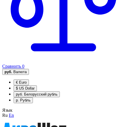
Сравнить
0
руб.
Валюта
€
Euro
$
US Dollar
руб.
Белорусский рубль
р.
Рубль
Язык
Ru
En