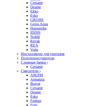
Cersanit
Deante
Ekko
Esko
GROHE
Gross Aqua
Hansgrohe
IDDIS
Nobili
Ravak
REA
Voda
Инсталляции для унитазов
Полотенцесушители
Сливные бачки
Cersanit
Смесители
AM.PM
Armatura
Bravat
Cersanit
Deante
Esko
Fashun
Frap