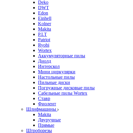
Deko
DWT
Edon
Einhell
Kolner
Makita
P.I.T
Patriot
Ryobi
Wortex
Аккумуляторные пилы
Диолд
Интерскол
Мини циркулярки
Настольные пилы
Пильные диски
Погружные дисковые пилы
Сабельные пилы Wortex
Ставр
Фиолент
Шлифмашины
Makita
Двуручные
Прямые
Штроборезы