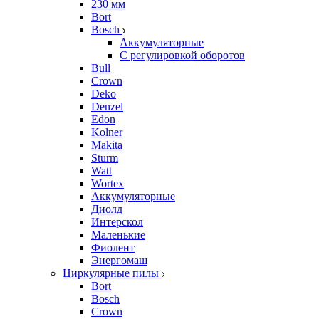
230 мм
Bort
Bosch
Аккумуляторные
С регулировкой оборотов
Bull
Crown
Deko
Denzel
Edon
Kolner
Makita
Sturm
Watt
Wortex
Аккумуляторные
Диолд
Интерскол
Маленькие
Фиолент
Энергомаш
Циркулярные пилы
Bort
Bosch
Crown