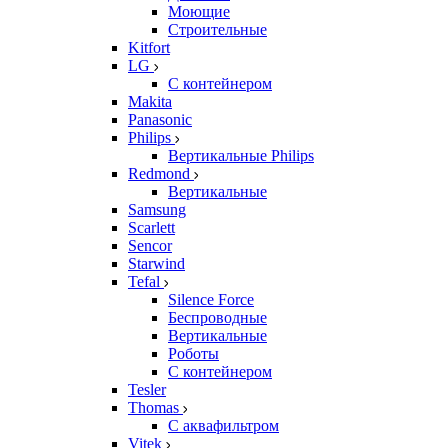
Моющие
Строительные
Kitfort
LG
С контейнером
Makita
Panasonic
Philips
Вертикальные Philips
Redmond
Вертикальные
Samsung
Scarlett
Sencor
Starwind
Tefal
Silence Force
Беспроводные
Вертикальные
Роботы
С контейнером
Tesler
Thomas
С аквафильтром
Vitek