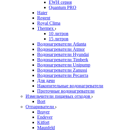
EWH серия
Quantum PRO
Haier
Regent
Royal Clima
Thermex
10 литров
15 литров
Водонагреватели Atlanta
Водонагреватели Atmor
Водонагреватели Hyundai
Водонагреватели Timberk
Водонагреватели Unipump
Водонагреватели Zanussi
Водонагреватели Ресанта
Для дачи
Накопительные водонагреватели
Проточные водонагреватели
Измельчители пищевых отходов
Bort
Отпариватели
Brayer
Endever
Kitfort
Maunfeld