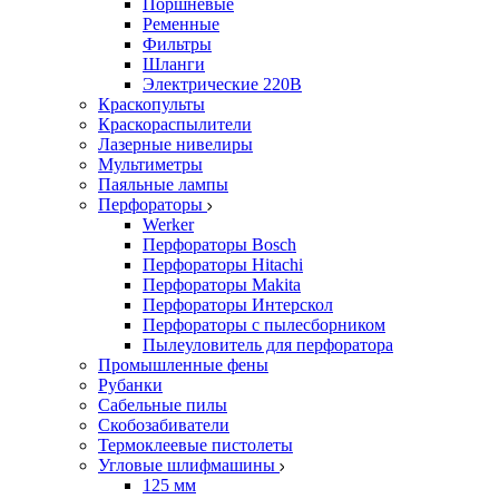
Поршневые
Ременные
Фильтры
Шланги
Электрические 220В
Краскопульты
Краскораспылители
Лазерные нивелиры
Мультиметры
Паяльные лампы
Перфораторы
Werker
Перфораторы Bosch
Перфораторы Hitachi
Перфораторы Makita
Перфораторы Интерскол
Перфораторы с пылесборником
Пылеуловитель для перфоратора
Промышленные фены
Рубанки
Сабельные пилы
Скобозабиватели
Термоклеевые пистолеты
Угловые шлифмашины
125 мм