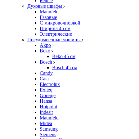
Белые
Духовые шкафы
Maunfeld
Газовые
С микроволновкой
Ширина 45 см
Электрические
Посудомоечные машины
Akpo
Beko
Beko 45 см
Bosch
Bosch 45 см
Candy
Cata
Electrolux
Exiteq
Gorenje
Hansa
Hotpoint
Indesit
Maunfeld
Midea
Samsung
Siemens