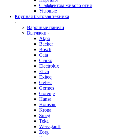
С эффектом живого огня
Угловые
Крупная бытовая техника
Варочные панели
Вытяжки
Akpo
Backer
Bosch
Cata
Ciarko
Electrolux
Elica
Exiteq
Gefest
Germes
Gorenje
Hansa
Homsair
Krona
Smeg
Teka
Weissgauff
Zorg