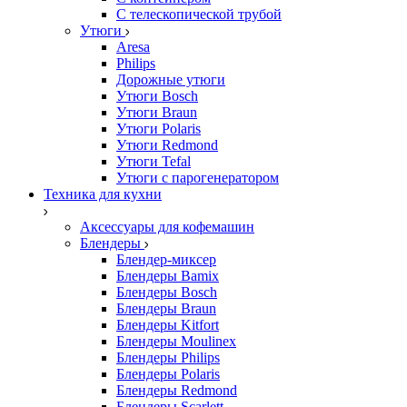
С телескопической трубой
Утюги
Aresa
Philips
Дорожные утюги
Утюги Bosch
Утюги Braun
Утюги Polaris
Утюги Redmond
Утюги Tefal
Утюги с парогенератором
Техника для кухни
Аксессуары для кофемашин
Блендеры
Блендер-миксер
Блендеры Bamix
Блендеры Bosch
Блендеры Braun
Блендеры Kitfort
Блендеры Moulinex
Блендеры Philips
Блендеры Polaris
Блендеры Redmond
Блендеры Scarlett