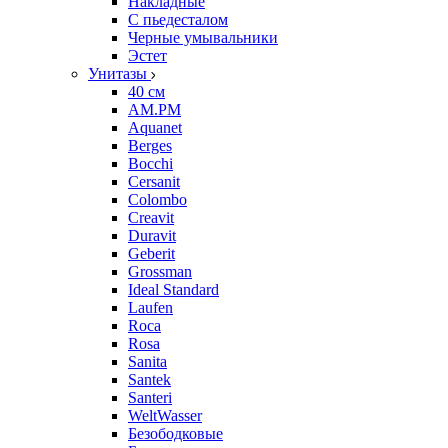
Накладные
С пьедесталом
Черные умывальники
Эстет
Унитазы
40 см
AM.PM
Aquanet
Berges
Bocchi
Cersanit
Colombo
Creavit
Duravit
Geberit
Grossman
Ideal Standard
Laufen
Roca
Rosa
Sanita
Santek
Santeri
WeltWasser
Безободковые