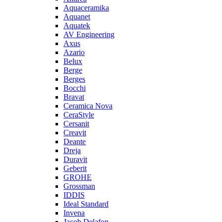
Aquaceramika
Aquanet
Aquatek
AV Engineering
Axus
Azario
Belux
Berge
Berges
Bocchi
Bravat
Ceramica Nova
CeraStyle
Cersanit
Creavit
Deante
Dreja
Duravit
Geberit
GROHE
Grossman
IDDIS
Ideal Standard
Invena
Jacob Delafon