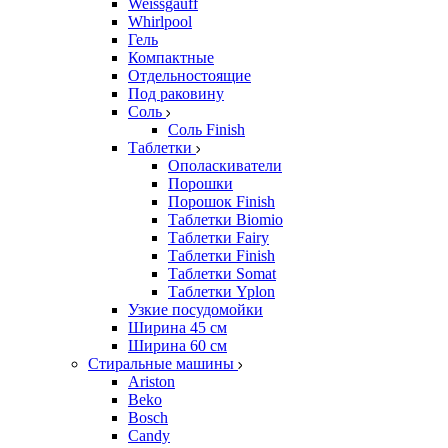
Weissgauff
Whirlpool
Гель
Компактные
Отдельностоящие
Под раковину
Соль
Соль Finish
Таблетки
Ополаскиватели
Порошки
Порошок Finish
Таблетки Biomio
Таблетки Fairy
Таблетки Finish
Таблетки Somat
Таблетки Yplon
Узкие посудомойки
Ширина 45 см
Ширина 60 см
Стиральные машины
Ariston
Beko
Bosch
Candy