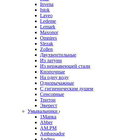
Invena
Istok
Laveo
Ledeme
Lemark
Maxonor
Omnires
Slezak
Zollen
Двухвентильные
Из латуни
Из нержавеющей стали
Кнопочные
На одну воду
Однорычажные
С гигиеническим душем
Сенсорные
Тритон
Эверест
Умывальники
1Марка
Abber
AM.PM
Ambassador
Andrea