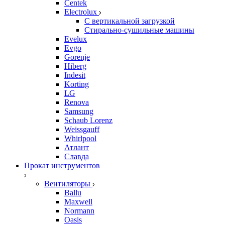
Centek
Electrolux
С вертикальной загрузкой
Стирально-сушильные машины
Evelux
Evgo
Gorenje
Hiberg
Indesit
Korting
LG
Renova
Samsung
Schaub Lorenz
Weissgauff
Whirlpool
Атлант
Славда
Прокат инструментов
Вентиляторы
Ballu
Maxwell
Normann
Oasis