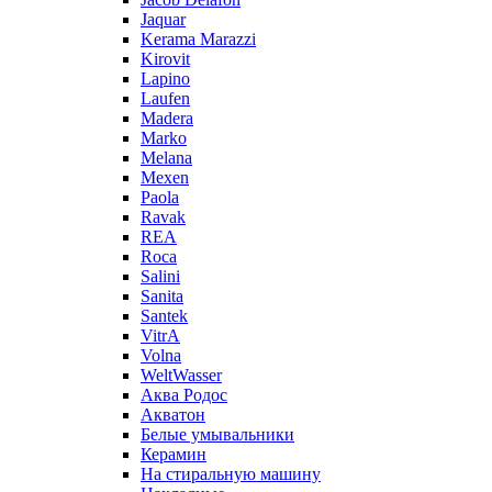
Jaquar
Kerama Marazzi
Kirovit
Lapino
Laufen
Madera
Marko
Melana
Mexen
Paola
Ravak
REA
Roca
Salini
Sanita
Santek
VitrA
Volna
WeltWasser
Аква Родос
Акватон
Белые умывальники
Керамин
На стиральную машину