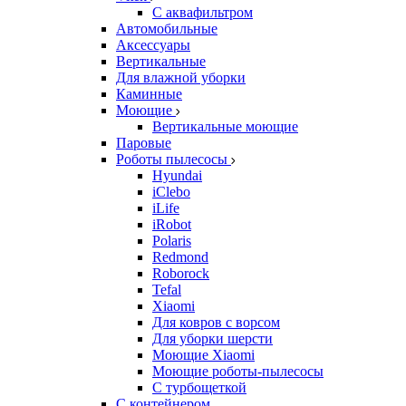
С аквафильтром
Автомобильные
Аксессуары
Вертикальные
Для влажной уборки
Каминные
Моющие
Вертикальные моющие
Паровые
Роботы пылесосы
Hyundai
iClebo
iLife
iRobot
Polaris
Redmond
Roborock
Tefal
Xiaomi
Для ковров с ворсом
Для уборки шерсти
Моющие Xiaomi
Моющие роботы-пылесосы
С турбощеткой
С контейнером