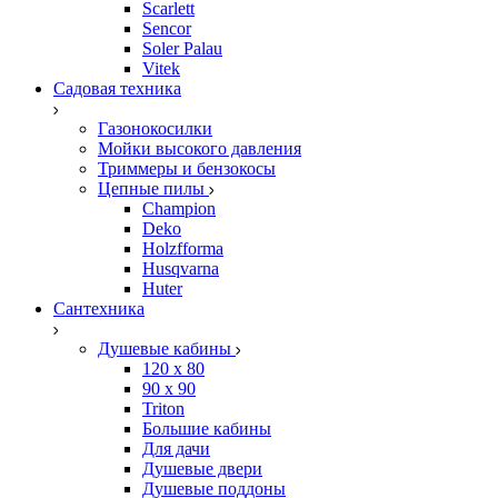
Scarlett
Sencor
Soler Palau
Vitek
Садовая техника
Газонокосилки
Мойки высокого давления
Триммеры и бензокосы
Цепные пилы
Champion
Deko
Holzfforma
Husqvarna
Huter
Сантехника
Душевые кабины
120 x 80
90 х 90
Triton
Большие кабины
Для дачи
Душевые двери
Душевые поддоны