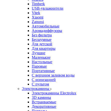
Timberk
USB-увлажнители
Vitek
Xiaomi
Zanussi
Автомобильные
Аромадиффузоры
Без фильтра
Бесшумные
Для детской
Для квартиры
Лучшие
Маленькие
Настольные
Паровые
Портативные
С верхним заливом воды
С ионизацией
С пультом
Электрокамины
Электрокамины Electrolux
3D камины
Встраиваемые
Декоративные
Порталы