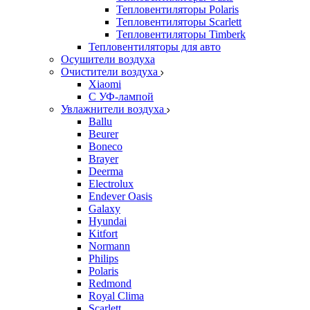
Тепловентиляторы Polaris
Тепловентиляторы Scarlett
Тепловентиляторы Timberk
Тепловентиляторы для авто
Осушители воздуха
Очистители воздуха
Xiaomi
С УФ-лампой
Увлажнители воздуха
Ballu
Beurer
Boneco
Brayer
Deerma
Electrolux
Endever Oasis
Galaxy
Hyundai
Kitfort
Normann
Philips
Polaris
Redmond
Royal Clima
Scarlett