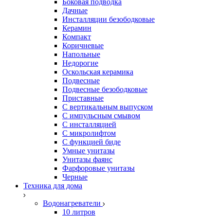
Боковая подводка
Дачные
Инсталляции безободковые
Керамин
Компакт
Коричневые
Напольные
Недорогие
Оскольская керамика
Подвесные
Подвесные безободковые
Приставные
С вертикальным выпуском
С импульсным смывом
С инсталляцией
С микролифтом
С функцией биде
Умные унитазы
Унитазы фаянс
Фарфоровые унитазы
Черные
Техника для дома
Водонагреватели
10 литров