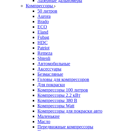
Лазерные дальномеры
Компрессоры
50 литров
Aurora
Brado
ECO
Eland
Fubag
HDC
Patriot
Remeza
Shtenli
Автомобильные
Аксессуары
Безмасляные
Головы для компрессоров
Для покраски
Компрессоры 100 литров
Компрессоры 2.2 кВт
Компрессоры 380 В
Компрессоры Watt
Компрессоры для покраски авто
Маленькие
Масло
Передвижные компрессоры