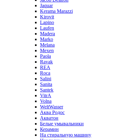
Jaquar
Kerama Marazzi
Kirovit
Lapino
Laufen
Madera
Marko
Melana
Mexen
Paola
Ravak
REA
Roca
Salini
Sanita
Santek
VitrA
Volna
WeltWasser
Аква Родос
Акватон
Белые умывальники
Керамин
На стиральную машину