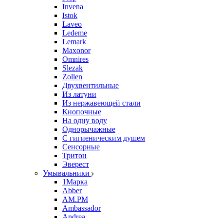
Invena
Istok
Laveo
Ledeme
Lemark
Maxonor
Omnires
Slezak
Zollen
Двухвентильные
Из латуни
Из нержавеющей стали
Кнопочные
На одну воду
Однорычажные
С гигиеническим душем
Сенсорные
Тритон
Эверест
Умывальники
1Марка
Abber
AM.PM
Ambassador
Andrea