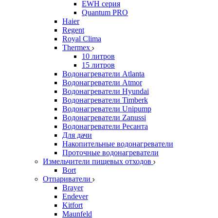
EWH серия
Quantum PRO
Haier
Regent
Royal Clima
Thermex
10 литров
15 литров
Водонагреватели Atlanta
Водонагреватели Atmor
Водонагреватели Hyundai
Водонагреватели Timberk
Водонагреватели Unipump
Водонагреватели Zanussi
Водонагреватели Ресанта
Для дачи
Накопительные водонагреватели
Проточные водонагреватели
Измельчители пищевых отходов
Bort
Отпариватели
Brayer
Endever
Kitfort
Maunfeld