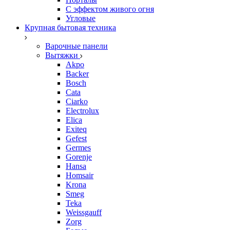
С эффектом живого огня
Угловые
Крупная бытовая техника
Варочные панели
Вытяжки
Akpo
Backer
Bosch
Cata
Ciarko
Electrolux
Elica
Exiteq
Gefest
Germes
Gorenje
Hansa
Homsair
Krona
Smeg
Teka
Weissgauff
Zorg