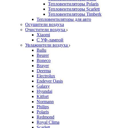
Тепловентиляторы Polaris
Тепловентиляторы Scarlett
Тепловентиляторы Timberk
Тепловентиляторы для авто
Осушители воздуха
Очистители воздуха
Xiaomi
С УФ-лампой
Увлажнители воздуха
Ballu
Beurer
Boneco
Brayer
Deerma
Electrolux
Endever Oasis
Galaxy
Hyundai
Kitfort
Normann
Philips
Polaris
Redmond
Royal Clima
Scarlett