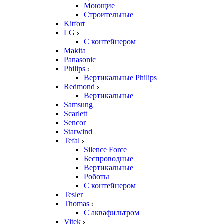
Моющие
Строительные
Kitfort
LG
С контейнером
Makita
Panasonic
Philips
Вертикальные Philips
Redmond
Вертикальные
Samsung
Scarlett
Sencor
Starwind
Tefal
Silence Force
Беспроводные
Вертикальные
Роботы
С контейнером
Tesler
Thomas
С аквафильтром
Vitek