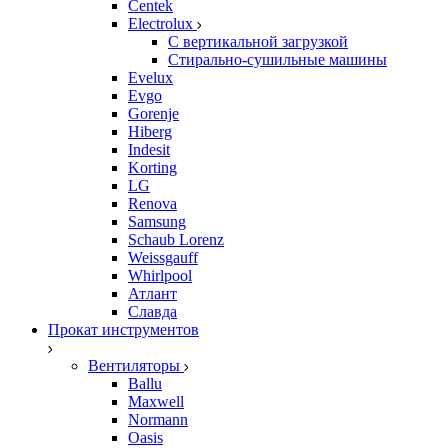
Centek
Electrolux
С вертикальной загрузкой
Стирально-сушильные машины
Evelux
Evgo
Gorenje
Hiberg
Indesit
Korting
LG
Renova
Samsung
Schaub Lorenz
Weissgauff
Whirlpool
Атлант
Славда
Прокат инструментов
Вентиляторы
Ballu
Maxwell
Normann
Oasis