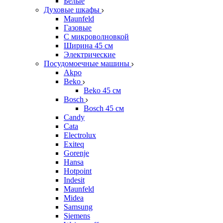
Белые
Духовые шкафы
Maunfeld
Газовые
С микроволновкой
Ширина 45 см
Электрические
Посудомоечные машины
Akpo
Beko
Beko 45 см
Bosch
Bosch 45 см
Candy
Cata
Electrolux
Exiteq
Gorenje
Hansa
Hotpoint
Indesit
Maunfeld
Midea
Samsung
Siemens