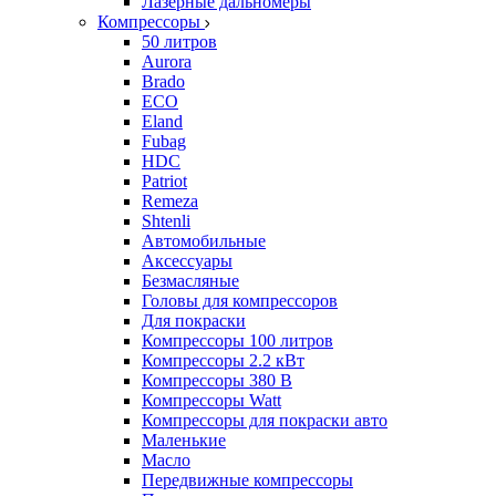
Лазерные дальномеры
Компрессоры
50 литров
Aurora
Brado
ECO
Eland
Fubag
HDC
Patriot
Remeza
Shtenli
Автомобильные
Аксессуары
Безмасляные
Головы для компрессоров
Для покраски
Компрессоры 100 литров
Компрессоры 2.2 кВт
Компрессоры 380 В
Компрессоры Watt
Компрессоры для покраски авто
Маленькие
Масло
Передвижные компрессоры