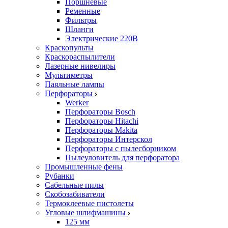
Поршневые
Ременные
Фильтры
Шланги
Электрические 220В
Краскопульты
Краскораспылители
Лазерные нивелиры
Мультиметры
Паяльные лампы
Перфораторы
Werker
Перфораторы Bosch
Перфораторы Hitachi
Перфораторы Makita
Перфораторы Интерскол
Перфораторы с пылесборником
Пылеуловитель для перфоратора
Промышленные фены
Рубанки
Сабельные пилы
Скобозабиватели
Термоклеевые пистолеты
Угловые шлифмашины
125 мм