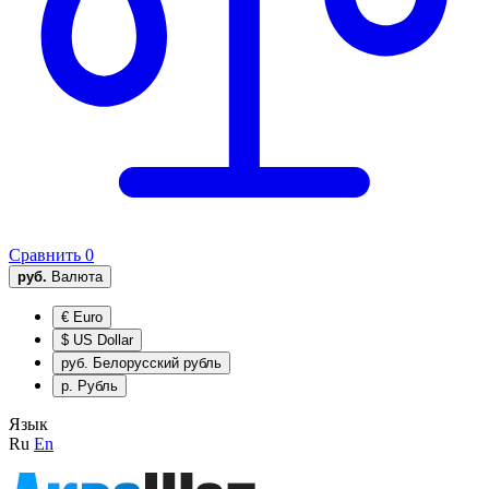
Сравнить
0
руб.
Валюта
€
Euro
$
US Dollar
руб.
Белорусский рубль
р.
Рубль
Язык
Ru
En