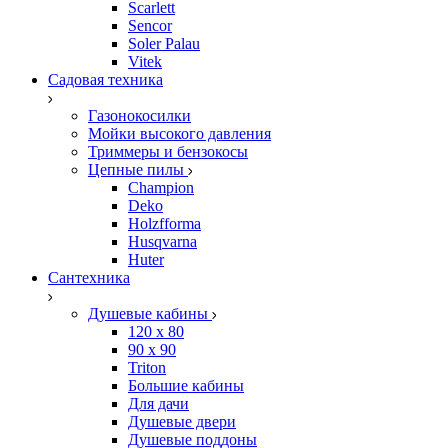
Scarlett
Sencor
Soler Palau
Vitek
Садовая техника
Газонокосилки
Мойки высокого давления
Триммеры и бензокосы
Цепные пилы
Champion
Deko
Holzfforma
Husqvarna
Huter
Сантехника
Душевые кабины
120 x 80
90 х 90
Triton
Большие кабины
Для дачи
Душевые двери
Душевые поддоны