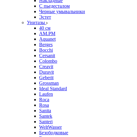
Накладные
С пьедесталом
Черные умывальники
Эстет
Унитазы
40 см
AM.PM
Aquanet
Berges
Bocchi
Cersanit
Colombo
Creavit
Duravit
Geberit
Grossman
Ideal Standard
Laufen
Roca
Rosa
Sanita
Santek
Santeri
WeltWasser
Безободковые