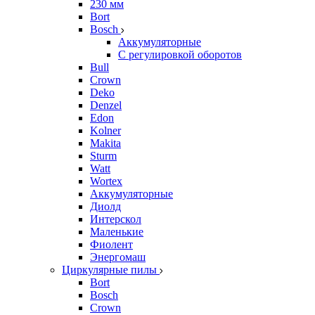
230 мм
Bort
Bosch
Аккумуляторные
С регулировкой оборотов
Bull
Crown
Deko
Denzel
Edon
Kolner
Makita
Sturm
Watt
Wortex
Аккумуляторные
Диолд
Интерскол
Маленькие
Фиолент
Энергомаш
Циркулярные пилы
Bort
Bosch
Crown