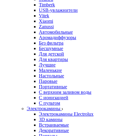
Timberk
USB-увлажнители
Vitek
Xiaomi
Zanussi
Автомобильные
Аромадиффузоры
Без фильтра
Бесшумные
Для детской
Для квартиры
Лучшие
Маленькие
Настольные
Паровые
Портативные
С верхним заливом воды
С ионизацией
С пультом
Электрокамины
Электрокамины Electrolux
3D камины
Встраиваемые
Декоративные
Порталы