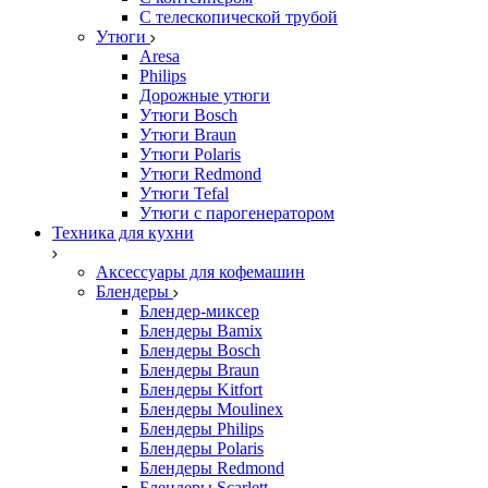
С телескопической трубой
Утюги
Aresa
Philips
Дорожные утюги
Утюги Bosch
Утюги Braun
Утюги Polaris
Утюги Redmond
Утюги Tefal
Утюги с парогенератором
Техника для кухни
Аксессуары для кофемашин
Блендеры
Блендер-миксер
Блендеры Bamix
Блендеры Bosch
Блендеры Braun
Блендеры Kitfort
Блендеры Moulinex
Блендеры Philips
Блендеры Polaris
Блендеры Redmond
Блендеры Scarlett