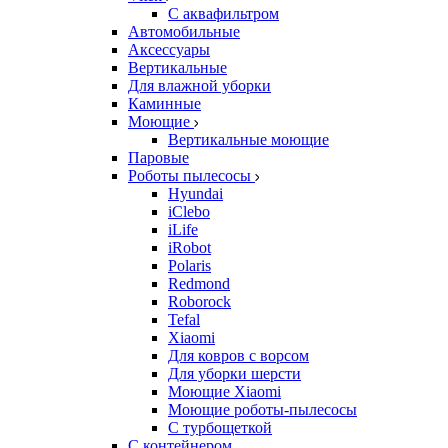
С аквафильтром
Автомобильные
Аксессуары
Вертикальные
Для влажной уборки
Каминные
Моющие
Вертикальные моющие
Паровые
Роботы пылесосы
Hyundai
iClebo
iLife
iRobot
Polaris
Redmond
Roborock
Tefal
Xiaomi
Для ковров с ворсом
Для уборки шерсти
Моющие Xiaomi
Моющие роботы-пылесосы
С турбощеткой
С контейнером