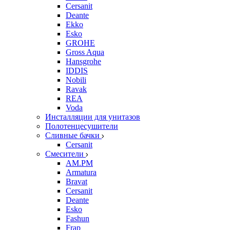
Cersanit
Deante
Ekko
Esko
GROHE
Gross Aqua
Hansgrohe
IDDIS
Nobili
Ravak
REA
Voda
Инсталляции для унитазов
Полотенцесушители
Сливные бачки
Cersanit
Смесители
AM.PM
Armatura
Bravat
Cersanit
Deante
Esko
Fashun
Frap