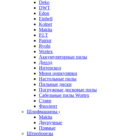
Deko
DWT
Edon
Einhell
Kolner
Makita
P.I.T
Patriot
Ryobi
Wortex
Аккумуляторные пилы
Диолд
Интерскол
Мини циркулярки
Настольные пилы
Пильные диски
Погружные дисковые пилы
Сабельные пилы Wortex
Ставр
Фиолент
Шлифмашины
Makita
Двуручные
Прямые
Штроборезы