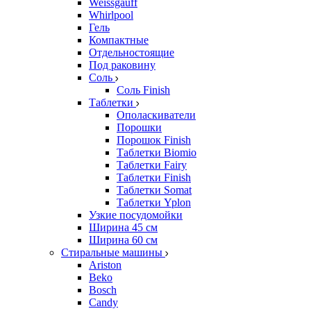
Weissgauff
Whirlpool
Гель
Компактные
Отдельностоящие
Под раковину
Соль
Соль Finish
Таблетки
Ополаскиватели
Порошки
Порошок Finish
Таблетки Biomio
Таблетки Fairy
Таблетки Finish
Таблетки Somat
Таблетки Yplon
Узкие посудомойки
Ширина 45 см
Ширина 60 см
Стиральные машины
Ariston
Beko
Bosch
Candy