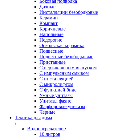
Боковая подводка
Дачные
Инсталляции безободковые
Керамин
Компакт
Коричневые
Напольные
Недорогие
Оскольская керамика
Подвесные
Подвесные безободковые
Приставные
С вертикальным выпуском
С импульсным смывом
С инсталляцией
С микролифтом
С функцией биде
Умные унитазы
Унитазы фаянс
Фарфоровые унитазы
Черные
Техника для дома
Водонагреватели
10 литров