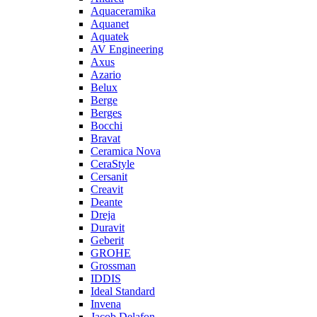
Aquaceramika
Aquanet
Aquatek
AV Engineering
Axus
Azario
Belux
Berge
Berges
Bocchi
Bravat
Ceramica Nova
CeraStyle
Cersanit
Creavit
Deante
Dreja
Duravit
Geberit
GROHE
Grossman
IDDIS
Ideal Standard
Invena
Jacob Delafon