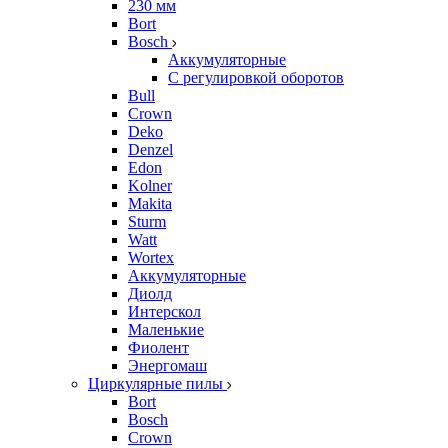
230 мм
Bort
Bosch
Аккумуляторные
С регулировкой оборотов
Bull
Crown
Deko
Denzel
Edon
Kolner
Makita
Sturm
Watt
Wortex
Аккумуляторные
Диолд
Интерскол
Маленькие
Фиолент
Энергомаш
Циркулярные пилы
Bort
Bosch
Crown