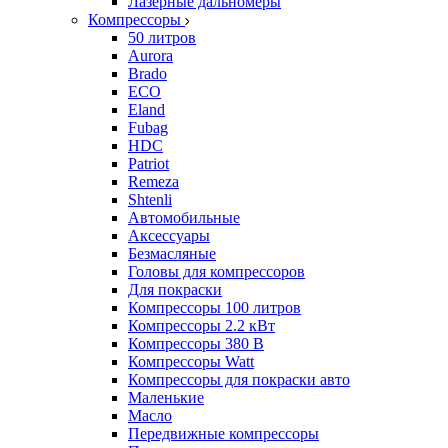
Лазерные дальномеры
Компрессоры
50 литров
Aurora
Brado
ECO
Eland
Fubag
HDC
Patriot
Remeza
Shtenli
Автомобильные
Аксессуары
Безмасляные
Головы для компрессоров
Для покраски
Компрессоры 100 литров
Компрессоры 2.2 кВт
Компрессоры 380 В
Компрессоры Watt
Компрессоры для покраски авто
Маленькие
Масло
Передвижные компрессоры