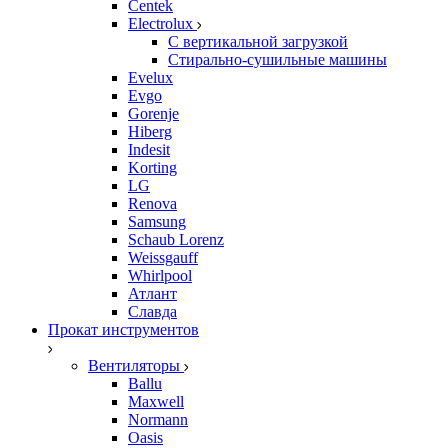
Centek
Electrolux
С вертикальной загрузкой
Стирально-сушильные машины
Evelux
Evgo
Gorenje
Hiberg
Indesit
Korting
LG
Renova
Samsung
Schaub Lorenz
Weissgauff
Whirlpool
Атлант
Славда
Прокат инструментов
Вентиляторы
Ballu
Maxwell
Normann
Oasis