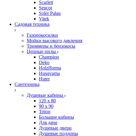
Scarlett
Sencor
Soler Palau
Vitek
Садовая техника
Газонокосилки
Мойки высокого давления
Триммеры и бензокосы
Цепные пилы
Champion
Deko
Holzfforma
Husqvarna
Huter
Сантехника
Душевые кабины
120 x 80
90 х 90
Triton
Большие кабины
Для дачи
Душевые двери
Душевые поддоны