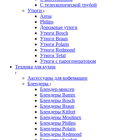
С телескопической трубой
Утюги
Aresa
Philips
Дорожные утюги
Утюги Bosch
Утюги Braun
Утюги Polaris
Утюги Redmond
Утюги Tefal
Утюги с парогенератором
Техника для кухни
Аксессуары для кофемашин
Блендеры
Блендер-миксер
Блендеры Bamix
Блендеры Bosch
Блендеры Braun
Блендеры Kitfort
Блендеры Moulinex
Блендеры Philips
Блендеры Polaris
Блендеры Redmond
Блендеры Scarlett