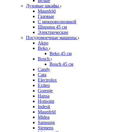
Белые
Духовые шкафы
Maunfeld
Газовые
С микроволновкой
Ширина 45 см
Электрические
Посудомоечные машины
Akpo
Beko
Beko 45 см
Bosch
Bosch 45 см
Candy
Cata
Electrolux
Exiteq
Gorenje
Hansa
Hotpoint
Indesit
Maunfeld
Midea
Samsung
Siemens