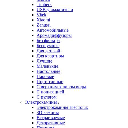
Timberk
USB-увлажнители
Vitek
Xiaomi
Zanussi
Автомобильные
Аромадиффузоры
Без фильтра
Бесшумные
Для детской
Для квартиры
Лучшие
Маленькие
Настольные
Паровые
Портативные
С верхним заливом воды
С ионизацией
С пультом
Электрокамины
Электрокамины Electrolux
3D камины
Встраиваемые
Декоративные
Порталы