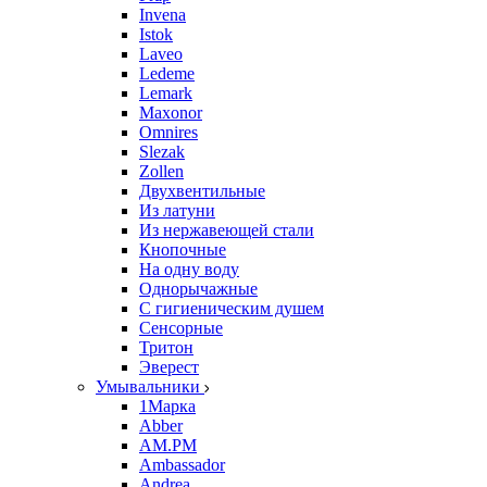
Invena
Istok
Laveo
Ledeme
Lemark
Maxonor
Omnires
Slezak
Zollen
Двухвентильные
Из латуни
Из нержавеющей стали
Кнопочные
На одну воду
Однорычажные
С гигиеническим душем
Сенсорные
Тритон
Эверест
Умывальники
1Марка
Abber
AM.PM
Ambassador
Andrea