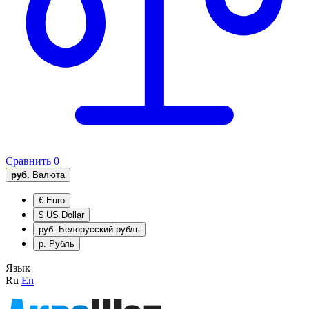
Сравнить
0
руб.
Валюта
€
Euro
$
US Dollar
руб.
Белорусский рубль
р.
Рубль
Язык
Ru
En