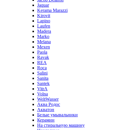
Jaquar
Kerama Marazzi
Kirovit
Lapino
Laufen
Madera
Marko
Melana
Mexen
Paola
Ravak
REA
Roca
Salini
Sanita
Santek
VitrA
Volna
WeltWasser
Аква Родос
Акватон
Белые умывальники
Керамин
На стиральную машину