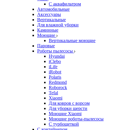
С аквафильтром
Автомобильные
Аксессуары
Вертикальные
Для влажной уборки
Каминные
Моющие
Вертикальные моющие
Паровые
Роботы пылесосы
Hyundai
iClebo
iLife
iRobot
Polaris
Redmond
Roborock
Tefal
Xiaomi
Для ковров с ворсом
Для уборки шерсти
Моющие Xiaomi
Моющие роботы-пылесосы
С турбощеткой
С контейнером