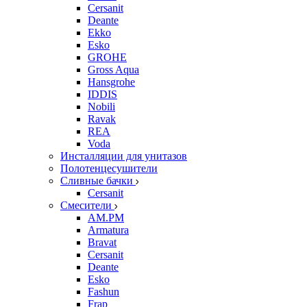
Cersanit
Deante
Ekko
Esko
GROHE
Gross Aqua
Hansgrohe
IDDIS
Nobili
Ravak
REA
Voda
Инсталляции для унитазов
Полотенцесушители
Сливные бачки
Cersanit
Смесители
AM.PM
Armatura
Bravat
Cersanit
Deante
Esko
Fashun
Frap