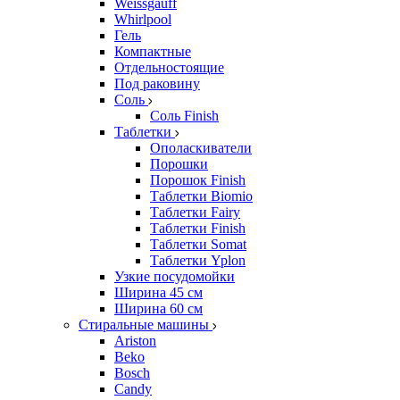
Weissgauff
Whirlpool
Гель
Компактные
Отдельностоящие
Под раковину
Соль
Соль Finish
Таблетки
Ополаскиватели
Порошки
Порошок Finish
Таблетки Biomio
Таблетки Fairy
Таблетки Finish
Таблетки Somat
Таблетки Yplon
Узкие посудомойки
Ширина 45 см
Ширина 60 см
Стиральные машины
Ariston
Beko
Bosch
Candy