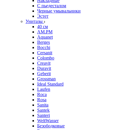
Накладные
С пьедесталом
Черные умывальники
Эстет
Унитазы
40 см
AM.PM
Aquanet
Berges
Bocchi
Cersanit
Colombo
Creavit
Duravit
Geberit
Grossman
Ideal Standard
Laufen
Roca
Rosa
Sanita
Santek
Santeri
WeltWasser
Безободковые