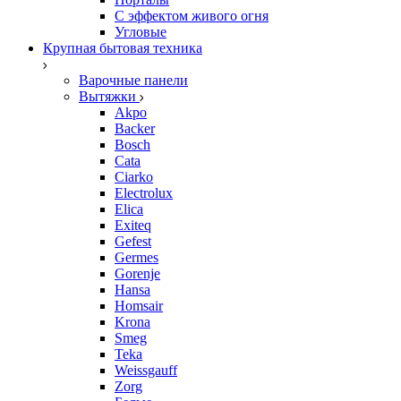
С эффектом живого огня
Угловые
Крупная бытовая техника
Варочные панели
Вытяжки
Akpo
Backer
Bosch
Cata
Ciarko
Electrolux
Elica
Exiteq
Gefest
Germes
Gorenje
Hansa
Homsair
Krona
Smeg
Teka
Weissgauff
Zorg