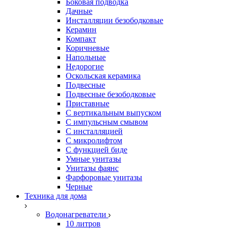
Боковая подводка
Дачные
Инсталляции безободковые
Керамин
Компакт
Коричневые
Напольные
Недорогие
Оскольская керамика
Подвесные
Подвесные безободковые
Приставные
С вертикальным выпуском
С импульсным смывом
С инсталляцией
С микролифтом
С функцией биде
Умные унитазы
Унитазы фаянс
Фарфоровые унитазы
Черные
Техника для дома
Водонагреватели
10 литров