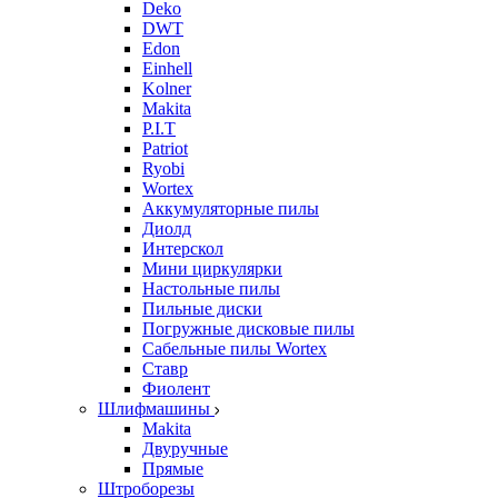
Deko
DWT
Edon
Einhell
Kolner
Makita
P.I.T
Patriot
Ryobi
Wortex
Аккумуляторные пилы
Диолд
Интерскол
Мини циркулярки
Настольные пилы
Пильные диски
Погружные дисковые пилы
Сабельные пилы Wortex
Ставр
Фиолент
Шлифмашины
Makita
Двуручные
Прямые
Штроборезы