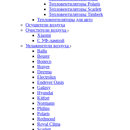
Тепловентиляторы Polaris
Тепловентиляторы Scarlett
Тепловентиляторы Timberk
Тепловентиляторы для авто
Осушители воздуха
Очистители воздуха
Xiaomi
С УФ-лампой
Увлажнители воздуха
Ballu
Beurer
Boneco
Brayer
Deerma
Electrolux
Endever Oasis
Galaxy
Hyundai
Kitfort
Normann
Philips
Polaris
Redmond
Royal Clima
Scarlett