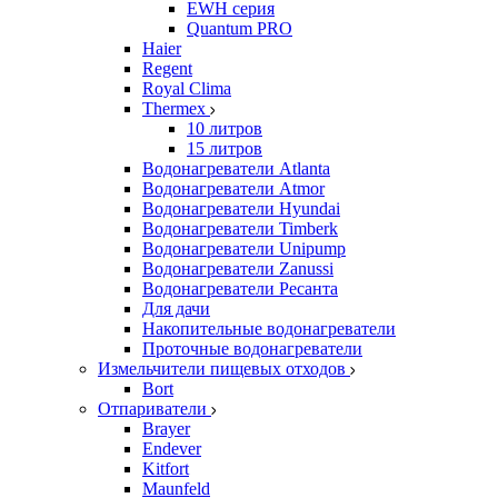
EWH серия
Quantum PRO
Haier
Regent
Royal Clima
Thermex
10 литров
15 литров
Водонагреватели Atlanta
Водонагреватели Atmor
Водонагреватели Hyundai
Водонагреватели Timberk
Водонагреватели Unipump
Водонагреватели Zanussi
Водонагреватели Ресанта
Для дачи
Накопительные водонагреватели
Проточные водонагреватели
Измельчители пищевых отходов
Bort
Отпариватели
Brayer
Endever
Kitfort
Maunfeld