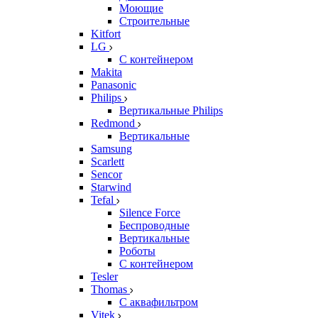
Моющие
Строительные
Kitfort
LG
С контейнером
Makita
Panasonic
Philips
Вертикальные Philips
Redmond
Вертикальные
Samsung
Scarlett
Sencor
Starwind
Tefal
Silence Force
Беспроводные
Вертикальные
Роботы
С контейнером
Tesler
Thomas
С аквафильтром
Vitek