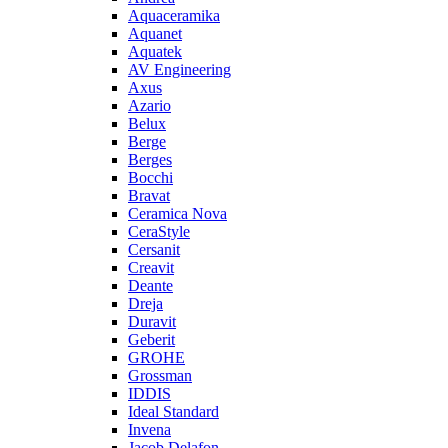
Aquaceramika
Aquanet
Aquatek
AV Engineering
Axus
Azario
Belux
Berge
Berges
Bocchi
Bravat
Ceramica Nova
CeraStyle
Cersanit
Creavit
Deante
Dreja
Duravit
Geberit
GROHE
Grossman
IDDIS
Ideal Standard
Invena
Jacob Delafon