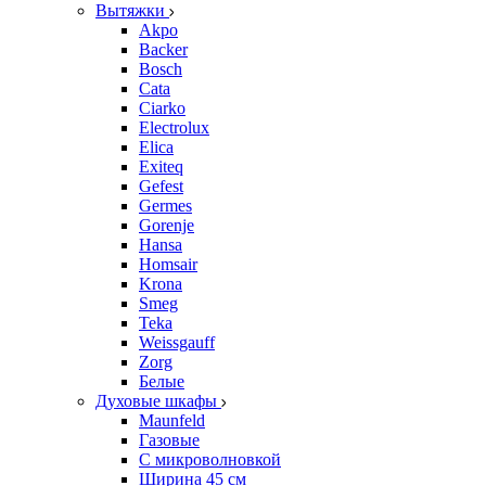
Вытяжки
Akpo
Backer
Bosch
Cata
Ciarko
Electrolux
Elica
Exiteq
Gefest
Germes
Gorenje
Hansa
Homsair
Krona
Smeg
Teka
Weissgauff
Zorg
Белые
Духовые шкафы
Maunfeld
Газовые
С микроволновкой
Ширина 45 см