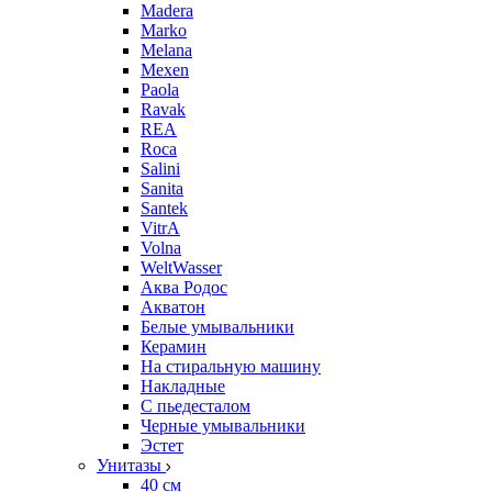
Madera
Marko
Melana
Mexen
Paola
Ravak
REA
Roca
Salini
Sanita
Santek
VitrA
Volna
WeltWasser
Аква Родос
Акватон
Белые умывальники
Керамин
На стиральную машину
Накладные
С пьедесталом
Черные умывальники
Эстет
Унитазы
40 см