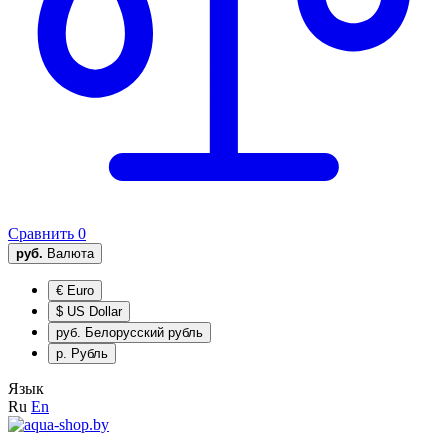
Сравнить
0
руб.
Валюта
€
Euro
$
US Dollar
руб.
Белорусский рубль
р.
Рубль
Язык
Ru
En