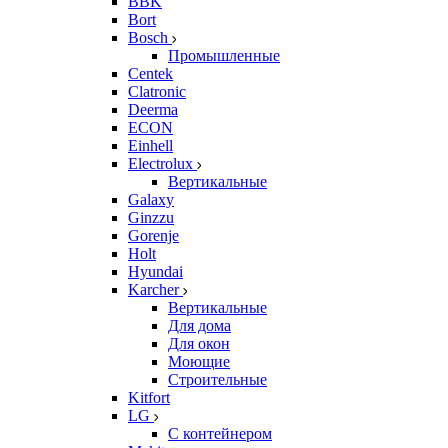
BBK
Bort
Bosch
Промышленные
Centek
Clatronic
Deerma
ECON
Einhell
Electrolux
Вертикальные
Galaxy
Ginzzu
Gorenje
Holt
Hyundai
Karcher
Вертикальные
Для дома
Для окон
Моющие
Строительные
Kitfort
LG
С контейнером