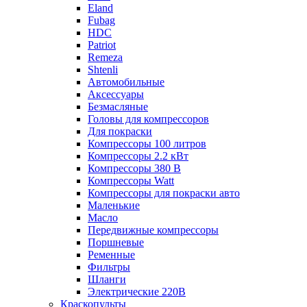
Eland
Fubag
HDC
Patriot
Remeza
Shtenli
Автомобильные
Аксессуары
Безмасляные
Головы для компрессоров
Для покраски
Компрессоры 100 литров
Компрессоры 2.2 кВт
Компрессоры 380 В
Компрессоры Watt
Компрессоры для покраски авто
Маленькие
Масло
Передвижные компрессоры
Поршневые
Ременные
Фильтры
Шланги
Электрические 220В
Краскопульты