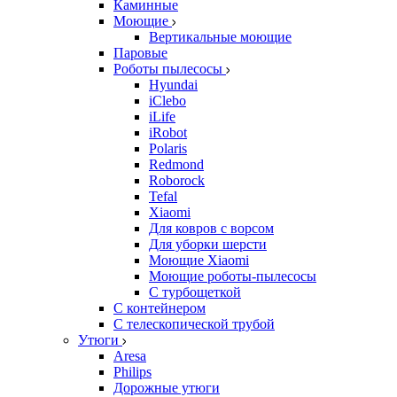
Каминные
Моющие
Вертикальные моющие
Паровые
Роботы пылесосы
Hyundai
iClebo
iLife
iRobot
Polaris
Redmond
Roborock
Tefal
Xiaomi
Для ковров с ворсом
Для уборки шерсти
Моющие Xiaomi
Моющие роботы-пылесосы
С турбощеткой
С контейнером
С телескопической трубой
Утюги
Aresa
Philips
Дорожные утюги