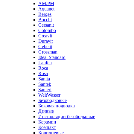
AM.PM
Aquanet
Berges
Bocchi
Cersanit
Colombo
Creavit
Duravit
Geberit
Grossman
Ideal Standard
Laufen
Roca
Rosa
Sanita
Santek
Santeri
WeltWasser
Безободковые
Боковая подводка
Дачные
Инсталляции безободковые
Керамин
Компакт
Коричневые