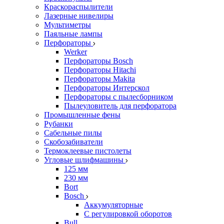
Краскораспылители
Лазерные нивелиры
Мультиметры
Паяльные лампы
Перфораторы
Werker
Перфораторы Bosch
Перфораторы Hitachi
Перфораторы Makita
Перфораторы Интерскол
Перфораторы с пылесборником
Пылеуловитель для перфоратора
Промышленные фены
Рубанки
Сабельные пилы
Скобозабиватели
Термоклеевые пистолеты
Угловые шлифмашины
125 мм
230 мм
Bort
Bosch
Аккумуляторные
С регулировкой оборотов
Bull