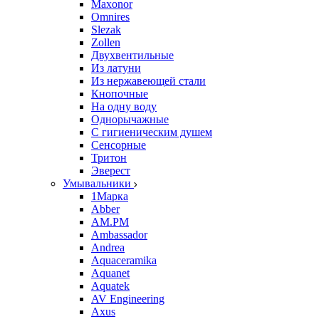
Maxonor
Omnires
Slezak
Zollen
Двухвентильные
Из латуни
Из нержавеющей стали
Кнопочные
На одну воду
Однорычажные
С гигиеническим душем
Сенсорные
Тритон
Эверест
Умывальники
1Марка
Abber
AM.PM
Ambassador
Andrea
Aquaceramika
Aquanet
Aquatek
AV Engineering
Axus