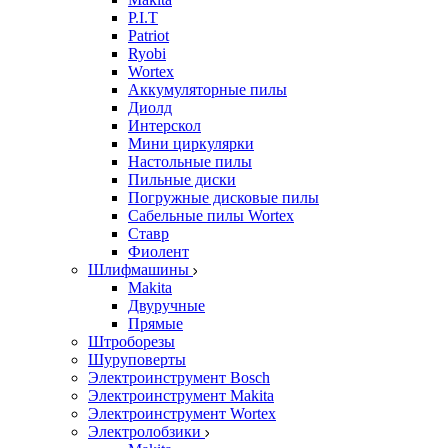
P.I.T
Patriot
Ryobi
Wortex
Аккумуляторные пилы
Диолд
Интерскол
Мини циркулярки
Настольные пилы
Пильные диски
Погружные дисковые пилы
Сабельные пилы Wortex
Ставр
Фиолент
Шлифмашины
Makita
Двуручные
Прямые
Штроборезы
Шуруповерты
Электроинструмент Bosch
Электроинструмент Makita
Электроинструмент Wortex
Электролобзики