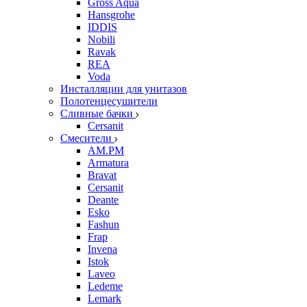
Gross Aqua
Hansgrohe
IDDIS
Nobili
Ravak
REA
Voda
Инсталляции для унитазов
Полотенцесушители
Сливные бачки
Cersanit
Смесители
AM.PM
Armatura
Bravat
Cersanit
Deante
Esko
Fashun
Frap
Invena
Istok
Laveo
Ledeme
Lemark