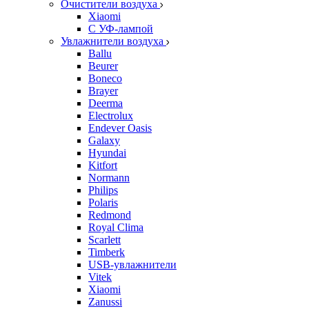
Очистители воздуха
Xiaomi
С УФ-лампой
Увлажнители воздуха
Ballu
Beurer
Boneco
Brayer
Deerma
Electrolux
Endever Oasis
Galaxy
Hyundai
Kitfort
Normann
Philips
Polaris
Redmond
Royal Clima
Scarlett
Timberk
USB-увлажнители
Vitek
Xiaomi
Zanussi