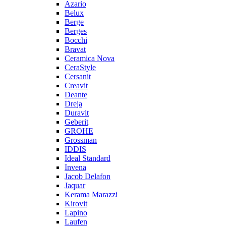
Azario
Belux
Berge
Berges
Bocchi
Bravat
Ceramica Nova
CeraStyle
Cersanit
Creavit
Deante
Dreja
Duravit
Geberit
GROHE
Grossman
IDDIS
Ideal Standard
Invena
Jacob Delafon
Jaquar
Kerama Marazzi
Kirovit
Lapino
Laufen