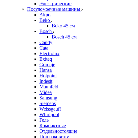
Электрические
Посудомоечные машины
Akpo
Beko
Beko 45 см
Bosch
Bosch 45 см
Candy
Cata
Electrolux
Exiteq
Gorenje
Hansa
Hotpoint
Indesit
Maunfeld
Midea
Samsung
Siemens
Weissgauff
Whirlpool
Гель
Компактные
Отдельностоящие
Под раковину