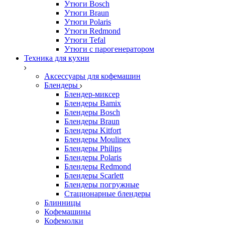
Утюги Bosch
Утюги Braun
Утюги Polaris
Утюги Redmond
Утюги Tefal
Утюги с парогенератором
Техника для кухни
Аксессуары для кофемашин
Блендеры
Блендер-миксер
Блендеры Bamix
Блендеры Bosch
Блендеры Braun
Блендеры Kitfort
Блендеры Moulinex
Блендеры Philips
Блендеры Polaris
Блендеры Redmond
Блендеры Scarlett
Блендеры погружные
Стационарные блендеры
Блинницы
Кофемашины
Кофемолки