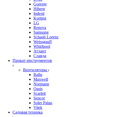
Gorenje
Hiberg
Indesit
Korting
LG
Renova
Samsung
Schaub Lorenz
Weissgauff
Whirlpool
Атлант
Славда
Прокат инструментов
Вентиляторы
Ballu
Maxwell
Normann
Oasis
Scarlett
Sencor
Soler Palau
Vitek
Садовая техника