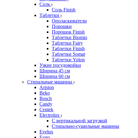
Соль
Соль Finish
Таблетки
Ополаскиватели
Порошки
Порошок Finish
Таблетки Biomio
Таблетки Fairy
Таблетки Finish
Таблетки Somat
Таблетки Yplon
Узкие посудомойки
Ширина 45 см
Ширина 60 см
Стиральные машины
Ariston
Beko
Bosch
Candy
Centek
Electrolux
С вертикальной загрузкой
Стирально-сушильные машины
Evelux
Evgo