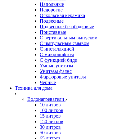
Напольные
Недорогие
Оскольская керамика
Подвесные
Подвесные безободковые
Приставные
С вертикальным выпуском
С импульсным смывом
С инсталляцией
С микролифтом
С функцией биде
Умные унитазы
Унитазы фаянс
Фарфоровые унитазы
Черные
Техника для дома
Водонагреватели
10 литров
100 литров
15 литров
150 литров
30 литров
50 литров
65 литров