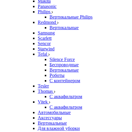
Makita
Panasonic
Philips
Вертикальные Philips
Redmond
Вертикальные
Samsung
Scarlett
Sencor
Starwind
Tefal
Silence Force
Беспроводные
Вертикальные
Роботы
С контейнером
Tesler
Thomas
С аквафильтром
Vitek
С аквафильтром
Автомобильные
Аксессуары
Вертикальные
Для влажной уборки