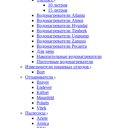
10 литров
15 литров
Водонагреватели Atlanta
Водонагреватели Atmor
Водонагреватели Hyundai
Водонагреватели Timberk
Водонагреватели Unipump
Водонагреватели Zanussi
Водонагреватели Ресанта
Для дачи
Накопительные водонагреватели
Проточные водонагреватели
Измельчители пищевых отходов
Bort
Отпариватели
Brayer
Endever
Kitfort
Maunfeld
Polaris
Vitek
Пылесосы
Ariete
Arnica