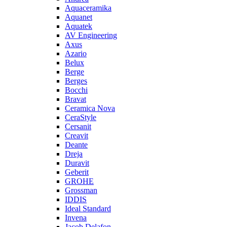
Aquaceramika
Aquanet
Aquatek
AV Engineering
Axus
Azario
Belux
Berge
Berges
Bocchi
Bravat
Ceramica Nova
CeraStyle
Cersanit
Creavit
Deante
Dreja
Duravit
Geberit
GROHE
Grossman
IDDIS
Ideal Standard
Invena
Jacob Delafon