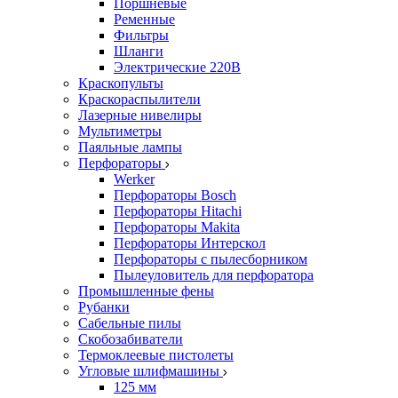
Поршневые
Ременные
Фильтры
Шланги
Электрические 220В
Краскопульты
Краскораспылители
Лазерные нивелиры
Мультиметры
Паяльные лампы
Перфораторы
Werker
Перфораторы Bosch
Перфораторы Hitachi
Перфораторы Makita
Перфораторы Интерскол
Перфораторы с пылесборником
Пылеуловитель для перфоратора
Промышленные фены
Рубанки
Сабельные пилы
Скобозабиватели
Термоклеевые пистолеты
Угловые шлифмашины
125 мм