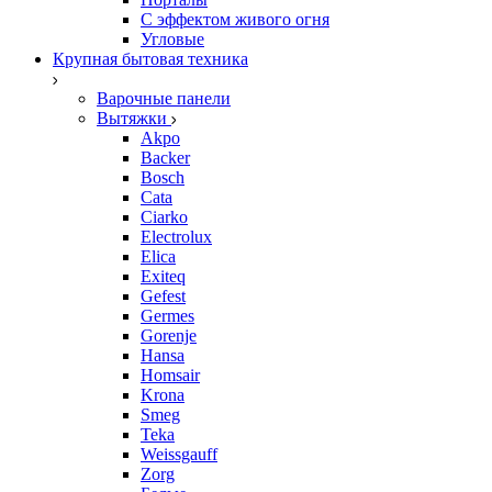
С эффектом живого огня
Угловые
Крупная бытовая техника
Варочные панели
Вытяжки
Akpo
Backer
Bosch
Cata
Ciarko
Electrolux
Elica
Exiteq
Gefest
Germes
Gorenje
Hansa
Homsair
Krona
Smeg
Teka
Weissgauff
Zorg