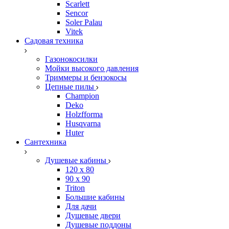
Scarlett
Sencor
Soler Palau
Vitek
Садовая техника
Газонокосилки
Мойки высокого давления
Триммеры и бензокосы
Цепные пилы
Champion
Deko
Holzfforma
Husqvarna
Huter
Сантехника
Душевые кабины
120 x 80
90 х 90
Triton
Большие кабины
Для дачи
Душевые двери
Душевые поддоны