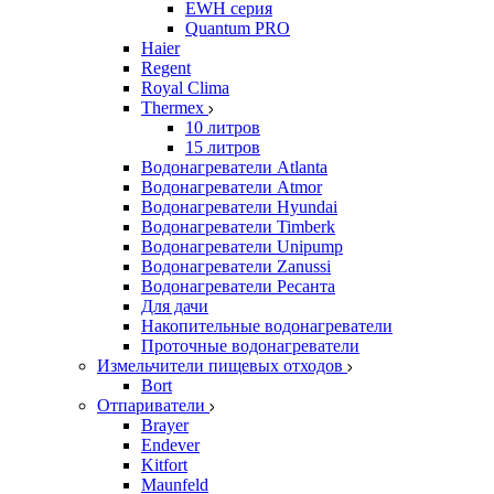
EWH серия
Quantum PRO
Haier
Regent
Royal Clima
Thermex
10 литров
15 литров
Водонагреватели Atlanta
Водонагреватели Atmor
Водонагреватели Hyundai
Водонагреватели Timberk
Водонагреватели Unipump
Водонагреватели Zanussi
Водонагреватели Ресанта
Для дачи
Накопительные водонагреватели
Проточные водонагреватели
Измельчители пищевых отходов
Bort
Отпариватели
Brayer
Endever
Kitfort
Maunfeld