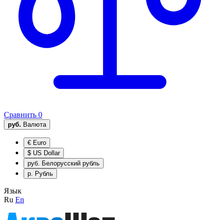
Сравнить
0
руб.
Валюта
€
Euro
$
US Dollar
руб.
Белорусский рубль
р.
Рубль
Язык
Ru
En