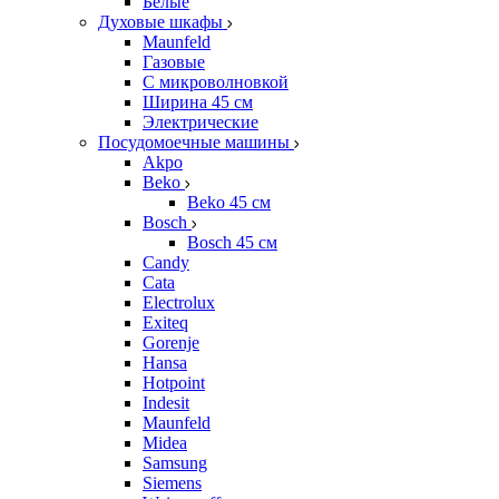
Белые
Духовые шкафы
Maunfeld
Газовые
С микроволновкой
Ширина 45 см
Электрические
Посудомоечные машины
Akpo
Beko
Beko 45 см
Bosch
Bosch 45 см
Candy
Cata
Electrolux
Exiteq
Gorenje
Hansa
Hotpoint
Indesit
Maunfeld
Midea
Samsung
Siemens