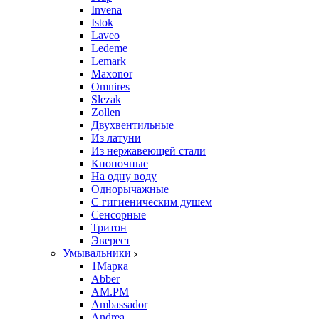
Invena
Istok
Laveo
Ledeme
Lemark
Maxonor
Omnires
Slezak
Zollen
Двухвентильные
Из латуни
Из нержавеющей стали
Кнопочные
На одну воду
Однорычажные
С гигиеническим душем
Сенсорные
Тритон
Эверест
Умывальники
1Марка
Abber
AM.PM
Ambassador
Andrea