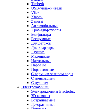
Timberk
USB-увлажнители
Vitek
Xiaomi
Zanussi
Автомобильные
Аромадиффузоры
Без фильтра
Бесшумные
Для детской
Для квартиры
Лучшие
Маленькие
Настольные
Паровые
Портативные
С верхним заливом воды
С ионизацией
С пультом
Электрокамины
Электрокамины Electrolux
3D камины
Встраиваемые
Декоративные
Порталы