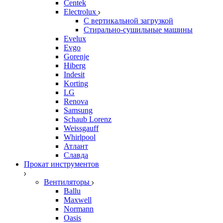
Centek
Electrolux
С вертикальной загрузкой
Стирально-сушильные машины
Evelux
Evgo
Gorenje
Hiberg
Indesit
Korting
LG
Renova
Samsung
Schaub Lorenz
Weissgauff
Whirlpool
Атлант
Славда
Прокат инструментов
Вентиляторы
Ballu
Maxwell
Normann
Oasis