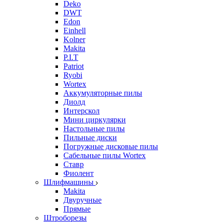
Deko
DWT
Edon
Einhell
Kolner
Makita
P.I.T
Patriot
Ryobi
Wortex
Аккумуляторные пилы
Диолд
Интерскол
Мини циркулярки
Настольные пилы
Пильные диски
Погружные дисковые пилы
Сабельные пилы Wortex
Ставр
Фиолент
Шлифмашины
Makita
Двуручные
Прямые
Штроборезы