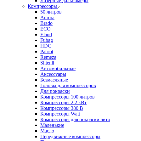
Лазерные дальномеры
Компрессоры
50 литров
Aurora
Brado
ECO
Eland
Fubag
HDC
Patriot
Remeza
Shtenli
Автомобильные
Аксессуары
Безмасляные
Головы для компрессоров
Для покраски
Компрессоры 100 литров
Компрессоры 2.2 кВт
Компрессоры 380 В
Компрессоры Watt
Компрессоры для покраски авто
Маленькие
Масло
Передвижные компрессоры