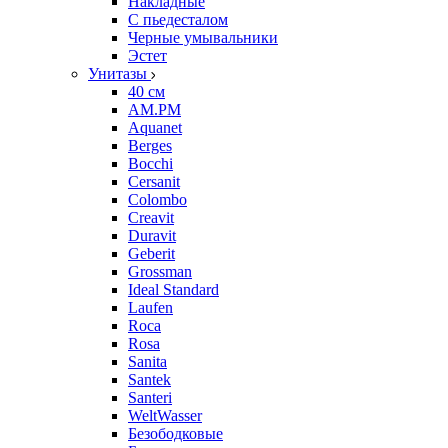
Накладные
С пьедесталом
Черные умывальники
Эстет
Унитазы
40 см
AM.PM
Aquanet
Berges
Bocchi
Cersanit
Colombo
Creavit
Duravit
Geberit
Grossman
Ideal Standard
Laufen
Roca
Rosa
Sanita
Santek
Santeri
WeltWasser
Безободковые