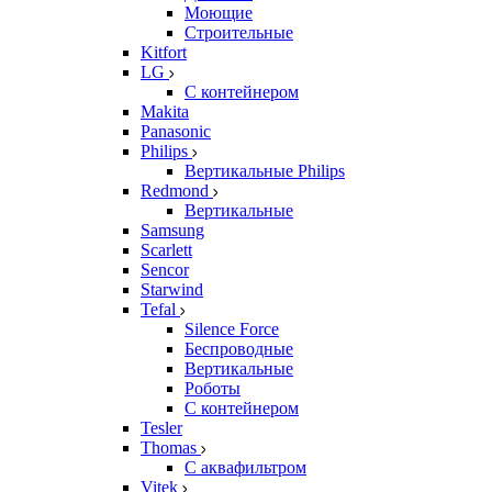
Моющие
Строительные
Kitfort
LG
С контейнером
Makita
Panasonic
Philips
Вертикальные Philips
Redmond
Вертикальные
Samsung
Scarlett
Sencor
Starwind
Tefal
Silence Force
Беспроводные
Вертикальные
Роботы
С контейнером
Tesler
Thomas
С аквафильтром
Vitek