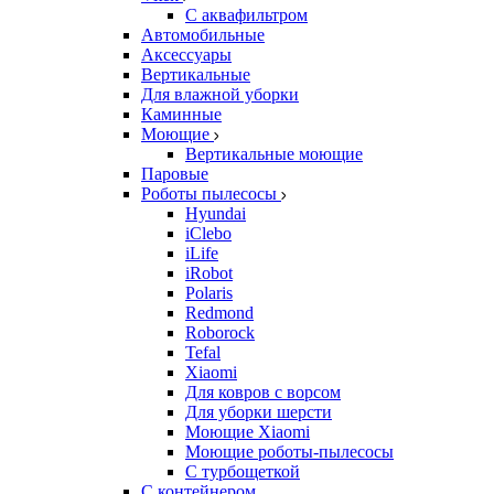
С аквафильтром
Автомобильные
Аксессуары
Вертикальные
Для влажной уборки
Каминные
Моющие
Вертикальные моющие
Паровые
Роботы пылесосы
Hyundai
iClebo
iLife
iRobot
Polaris
Redmond
Roborock
Tefal
Xiaomi
Для ковров с ворсом
Для уборки шерсти
Моющие Xiaomi
Моющие роботы-пылесосы
С турбощеткой
С контейнером