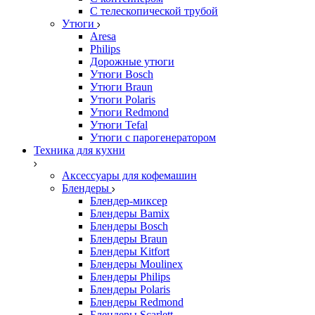
С телескопической трубой
Утюги
Aresa
Philips
Дорожные утюги
Утюги Bosch
Утюги Braun
Утюги Polaris
Утюги Redmond
Утюги Tefal
Утюги с парогенератором
Техника для кухни
Аксессуары для кофемашин
Блендеры
Блендер-миксер
Блендеры Bamix
Блендеры Bosch
Блендеры Braun
Блендеры Kitfort
Блендеры Moulinex
Блендеры Philips
Блендеры Polaris
Блендеры Redmond
Блендеры Scarlett