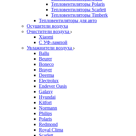
Тепловентиляторы Polaris
Тепловентиляторы Scarlett
Тепловентиляторы Timberk
Тепловентиляторы для авто
Осушители воздуха
Очистители воздуха
Xiaomi
С УФ-лампой
Увлажнители воздуха
Ballu
Beurer
Boneco
Brayer
Deerma
Electrolux
Endever Oasis
Galaxy
Hyundai
Kitfort
Normann
Philips
Polaris
Redmond
Royal Clima
Scarlett