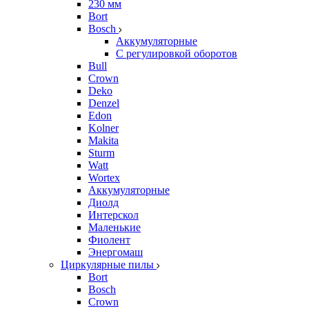
230 мм
Bort
Bosch
Аккумуляторные
С регулировкой оборотов
Bull
Crown
Deko
Denzel
Edon
Kolner
Makita
Sturm
Watt
Wortex
Аккумуляторные
Диолд
Интерскол
Маленькие
Фиолент
Энергомаш
Циркулярные пилы
Bort
Bosch
Crown