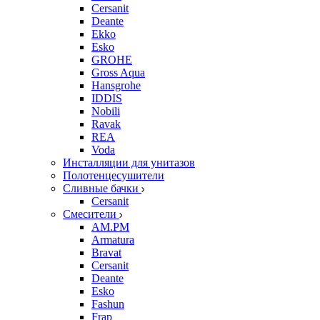
Cersanit
Deante
Ekko
Esko
GROHE
Gross Aqua
Hansgrohe
IDDIS
Nobili
Ravak
REA
Voda
Инсталляции для унитазов
Полотенцесушители
Сливные бачки
Cersanit
Смесители
AM.PM
Armatura
Bravat
Cersanit
Deante
Esko
Fashun
Frap