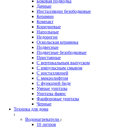
Боковая подводка
Дачные
Инсталляции безободковые
Керамин
Компакт
Коричневые
Напольные
Недорогие
Оскольская керамика
Подвесные
Подвесные безободковые
Приставные
С вертикальным выпуском
С импульсным смывом
С инсталляцией
С микролифтом
С функцией биде
Умные унитазы
Унитазы фаянс
Фарфоровые унитазы
Черные
Техника для дома
Водонагреватели
10 литров