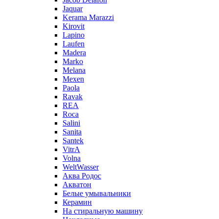
Jaquar
Kerama Marazzi
Kirovit
Lapino
Laufen
Madera
Marko
Melana
Mexen
Paola
Ravak
REA
Roca
Salini
Sanita
Santek
VitrA
Volna
WeltWasser
Аква Родос
Акватон
Белые умывальники
Керамин
На стиральную машину