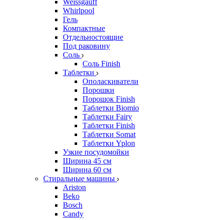
Weissgauff
Whirlpool
Гель
Компактные
Отдельностоящие
Под раковину
Соль
Соль Finish
Таблетки
Ополаскиватели
Порошки
Порошок Finish
Таблетки Biomio
Таблетки Fairy
Таблетки Finish
Таблетки Somat
Таблетки Yplon
Узкие посудомойки
Ширина 45 см
Ширина 60 см
Стиральные машины
Ariston
Beko
Bosch
Candy