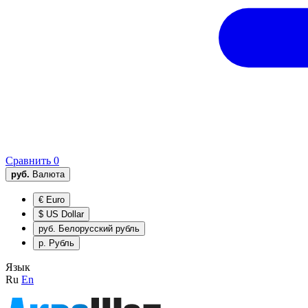
Сравнить
0
руб.
Валюта
€
Euro
$
US Dollar
руб.
Белорусский рубль
р.
Рубль
Язык
Ru
En