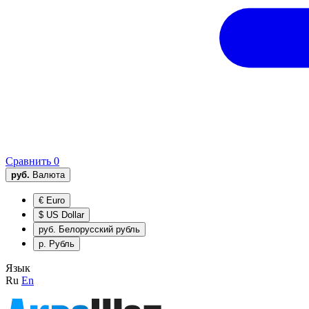
Сравнить
0
руб.
Валюта
€
Euro
$
US Dollar
руб.
Белорусский рубль
р.
Рубль
Язык
Ru
En