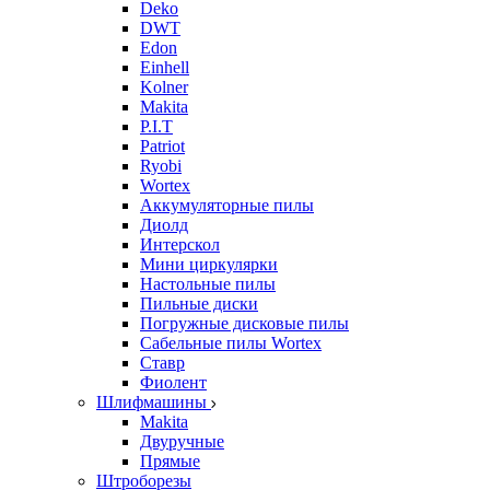
Deko
DWT
Edon
Einhell
Kolner
Makita
P.I.T
Patriot
Ryobi
Wortex
Аккумуляторные пилы
Диолд
Интерскол
Мини циркулярки
Настольные пилы
Пильные диски
Погружные дисковые пилы
Сабельные пилы Wortex
Ставр
Фиолент
Шлифмашины
Makita
Двуручные
Прямые
Штроборезы