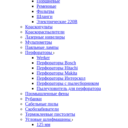
Поршневые
Ременные
Фильтры
Шланги
Электрические 220В
Краскопульты
Краскораспылители
Лазерные нивелиры
Мультиметры
Паяльные лампы
Перфораторы
Werker
Перфораторы Bosch
Перфораторы Hitachi
Перфораторы Makita
Перфораторы Интерскол
Перфораторы с пылесборником
Пылеуловитель для перфоратора
Промышленные фены
Рубанки
Сабельные пилы
Скобозабиватели
Термоклеевые пистолеты
Угловые шлифмашины
125 мм