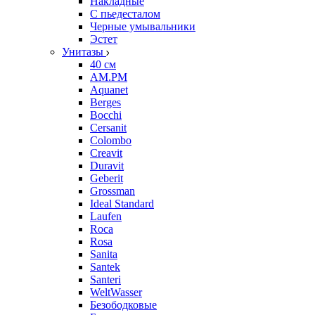
Накладные
С пьедесталом
Черные умывальники
Эстет
Унитазы
40 см
AM.PM
Aquanet
Berges
Bocchi
Cersanit
Colombo
Creavit
Duravit
Geberit
Grossman
Ideal Standard
Laufen
Roca
Rosa
Sanita
Santek
Santeri
WeltWasser
Безободковые