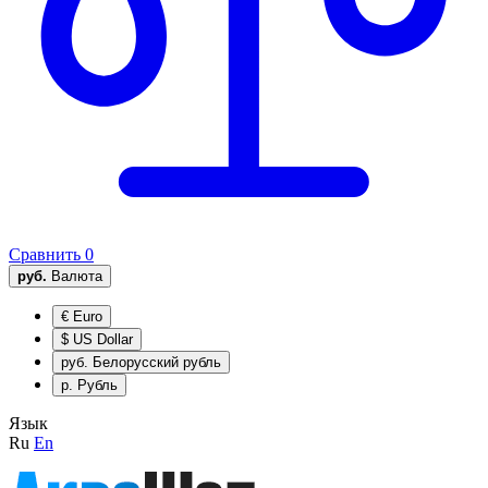
Сравнить
0
руб.
Валюта
€
Euro
$
US Dollar
руб.
Белорусский рубль
р.
Рубль
Язык
Ru
En