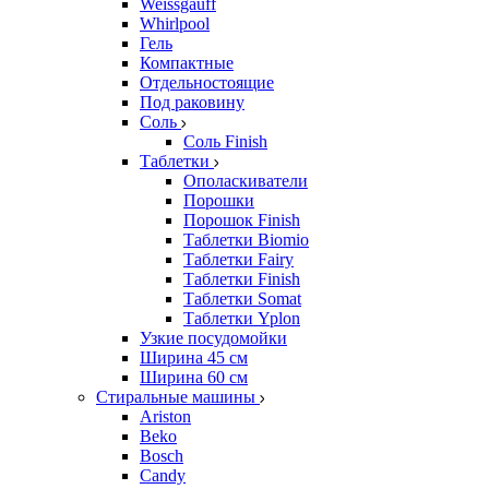
Weissgauff
Whirlpool
Гель
Компактные
Отдельностоящие
Под раковину
Соль
Соль Finish
Таблетки
Ополаскиватели
Порошки
Порошок Finish
Таблетки Biomio
Таблетки Fairy
Таблетки Finish
Таблетки Somat
Таблетки Yplon
Узкие посудомойки
Ширина 45 см
Ширина 60 см
Стиральные машины
Ariston
Beko
Bosch
Candy