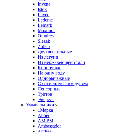
Invena
Istok
Laveo
Ledeme
Lemark
Maxonor
Omnires
Slezak
Zollen
Двухвентильные
Из латуни
Из нержавеющей стали
Кнопочные
На одну воду
Однорычажные
С гигиеническим душем
Сенсорные
Тритон
Эверест
Умывальники
1Марка
Abber
AM.PM
Ambassador
Andrea