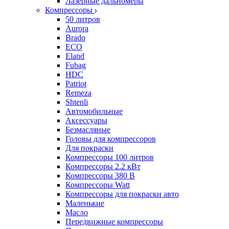
Лазерные дальномеры
Компрессоры
50 литров
Aurora
Brado
ECO
Eland
Fubag
HDC
Patriot
Remeza
Shtenli
Автомобильные
Аксессуары
Безмасляные
Головы для компрессоров
Для покраски
Компрессоры 100 литров
Компрессоры 2.2 кВт
Компрессоры 380 В
Компрессоры Watt
Компрессоры для покраски авто
Маленькие
Масло
Передвижные компрессоры