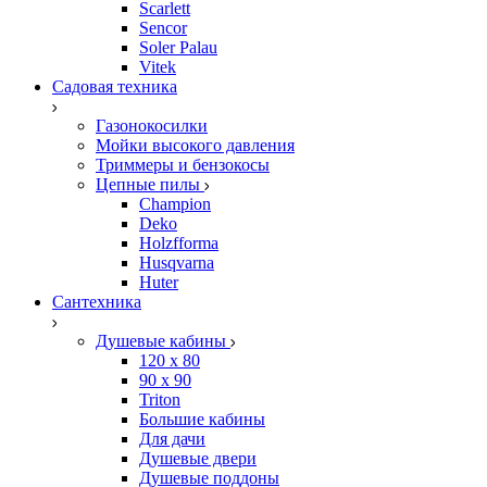
Scarlett
Sencor
Soler Palau
Vitek
Садовая техника
Газонокосилки
Мойки высокого давления
Триммеры и бензокосы
Цепные пилы
Champion
Deko
Holzfforma
Husqvarna
Huter
Сантехника
Душевые кабины
120 x 80
90 х 90
Triton
Большие кабины
Для дачи
Душевые двери
Душевые поддоны