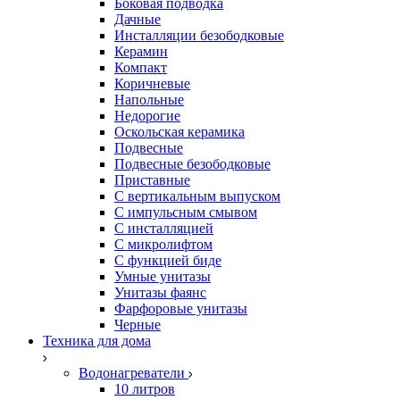
Боковая подводка
Дачные
Инсталляции безободковые
Керамин
Компакт
Коричневые
Напольные
Недорогие
Оскольская керамика
Подвесные
Подвесные безободковые
Приставные
С вертикальным выпуском
С импульсным смывом
С инсталляцией
С микролифтом
С функцией биде
Умные унитазы
Унитазы фаянс
Фарфоровые унитазы
Черные
Техника для дома
Водонагреватели
10 литров