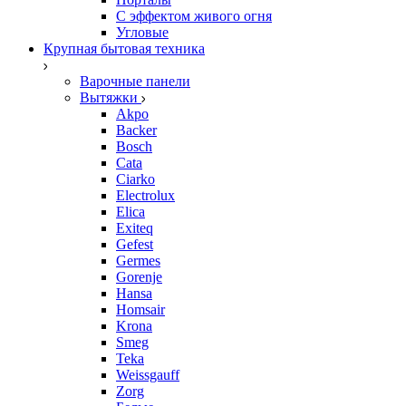
С эффектом живого огня
Угловые
Крупная бытовая техника
Варочные панели
Вытяжки
Akpo
Backer
Bosch
Cata
Ciarko
Electrolux
Elica
Exiteq
Gefest
Germes
Gorenje
Hansa
Homsair
Krona
Smeg
Teka
Weissgauff
Zorg