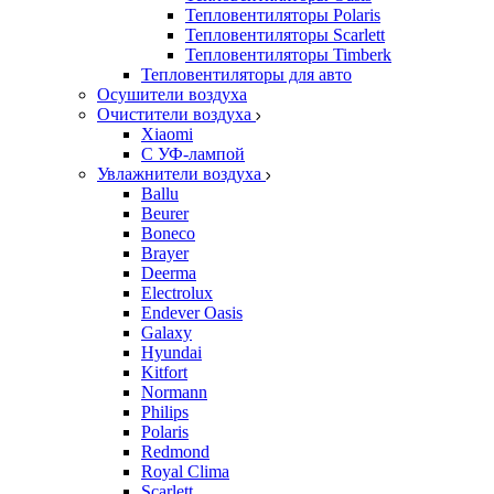
Тепловентиляторы Polaris
Тепловентиляторы Scarlett
Тепловентиляторы Timberk
Тепловентиляторы для авто
Осушители воздуха
Очистители воздуха
Xiaomi
С УФ-лампой
Увлажнители воздуха
Ballu
Beurer
Boneco
Brayer
Deerma
Electrolux
Endever Oasis
Galaxy
Hyundai
Kitfort
Normann
Philips
Polaris
Redmond
Royal Clima
Scarlett