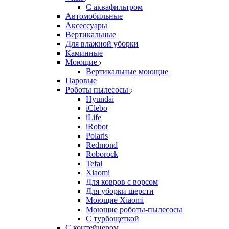
С аквафильтром
Автомобильные
Аксессуары
Вертикальные
Для влажной уборки
Каминные
Моющие
Вертикальные моющие
Паровые
Роботы пылесосы
Hyundai
iClebo
iLife
iRobot
Polaris
Redmond
Roborock
Tefal
Xiaomi
Для ковров с ворсом
Для уборки шерсти
Моющие Xiaomi
Моющие роботы-пылесосы
С турбощеткой
С контейнером