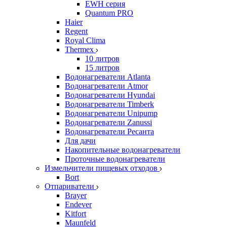
EWH серия
Quantum PRO
Haier
Regent
Royal Clima
Thermex
10 литров
15 литров
Водонагреватели Atlanta
Водонагреватели Atmor
Водонагреватели Hyundai
Водонагреватели Timberk
Водонагреватели Unipump
Водонагреватели Zanussi
Водонагреватели Ресанта
Для дачи
Накопительные водонагреватели
Проточные водонагреватели
Измельчители пищевых отходов
Bort
Отпариватели
Brayer
Endever
Kitfort
Maunfeld