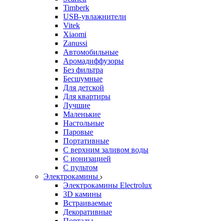
Timberk
USB-увлажнители
Vitek
Xiaomi
Zanussi
Автомобильные
Аромадиффузоры
Без фильтра
Бесшумные
Для детской
Для квартиры
Лучшие
Маленькие
Настольные
Паровые
Портативные
С верхним заливом воды
С ионизацией
С пультом
Электрокамины
Электрокамины Electrolux
3D камины
Встраиваемые
Декоративные
Порталы