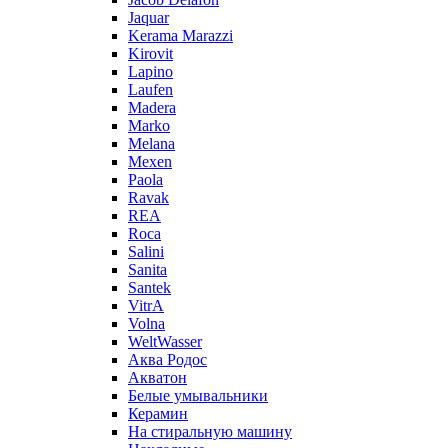
Jaquar
Kerama Marazzi
Kirovit
Lapino
Laufen
Madera
Marko
Melana
Mexen
Paola
Ravak
REA
Roca
Salini
Sanita
Santek
VitrA
Volna
WeltWasser
Аква Родос
Акватон
Белые умывальники
Керамин
На стиральную машину