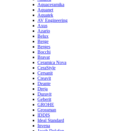
Aquaceramika
Aquanet
Aquatek
AV Engineering
Axus
Azario
Belux
Berge
Berges
Bocchi
Bravat
Ceramica Nova
CeraStyle
Cersanit
Creavit
Deante
Dreja
Duravit
Geberit
GROHE
Grossman
IDDIS
Ideal Standard
Invena
Jacob Delafon