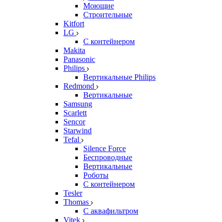
Моющие
Строительные
Kitfort
LG
С контейнером
Makita
Panasonic
Philips
Вертикальные Philips
Redmond
Вертикальные
Samsung
Scarlett
Sencor
Starwind
Tefal
Silence Force
Беспроводные
Вертикальные
Роботы
С контейнером
Tesler
Thomas
С аквафильтром
Vitek