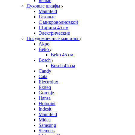
Белые
Духовые шкафы
Maunfeld
Газовые
С микроволновкой
Ширина 45 см
Электрические
Посудомоечные машины
Akpo
Beko
Beko 45 см
Bosch
Bosch 45 см
Candy
Cata
Electrolux
Exiteq
Gorenje
Hansa
Hotpoint
Indesit
Maunfeld
Midea
Samsung
Siemens