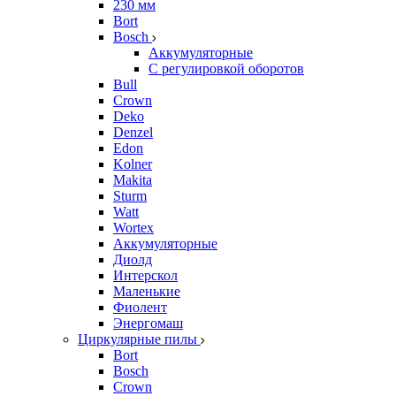
230 мм
Bort
Bosch
Аккумуляторные
С регулировкой оборотов
Bull
Crown
Deko
Denzel
Edon
Kolner
Makita
Sturm
Watt
Wortex
Аккумуляторные
Диолд
Интерскол
Маленькие
Фиолент
Энергомаш
Циркулярные пилы
Bort
Bosch
Crown