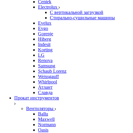
Centek
Electrolux
С вертикальной загрузкой
Стирально-сушильные машины
Evelux
Evgo
Gorenje
Hiberg
Indesit
Korting
LG
Renova
Samsung
Schaub Lorenz
Weissgauff
Whirlpool
Атлант
Славда
Прокат инструментов
Вентиляторы
Ballu
Maxwell
Normann
Oasis