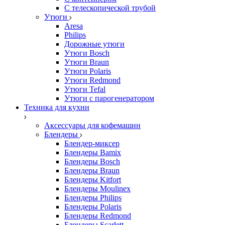
С телескопической трубой
Утюги
Aresa
Philips
Дорожные утюги
Утюги Bosch
Утюги Braun
Утюги Polaris
Утюги Redmond
Утюги Tefal
Утюги с парогенератором
Техника для кухни
Аксессуары для кофемашин
Блендеры
Блендер-миксер
Блендеры Bamix
Блендеры Bosch
Блендеры Braun
Блендеры Kitfort
Блендеры Moulinex
Блендеры Philips
Блендеры Polaris
Блендеры Redmond
Блендеры Scarlett