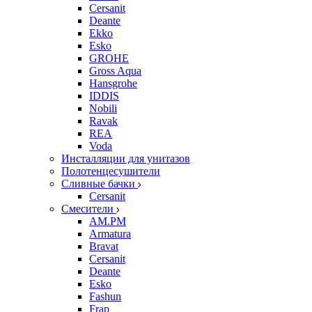
Cersanit
Deante
Ekko
Esko
GROHE
Gross Aqua
Hansgrohe
IDDIS
Nobili
Ravak
REA
Voda
Инсталляции для унитазов
Полотенцесушители
Сливные бачки
Cersanit
Смесители
AM.PM
Armatura
Bravat
Cersanit
Deante
Esko
Fashun
Frap