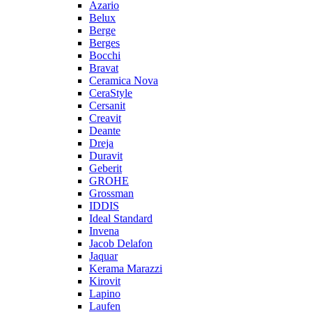
Azario
Belux
Berge
Berges
Bocchi
Bravat
Ceramica Nova
CeraStyle
Cersanit
Creavit
Deante
Dreja
Duravit
Geberit
GROHE
Grossman
IDDIS
Ideal Standard
Invena
Jacob Delafon
Jaquar
Kerama Marazzi
Kirovit
Lapino
Laufen