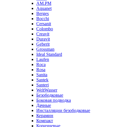
AM.PM
Aquanet
Berges
Bocchi
Cersanit
Colombo
Creavit
Duravit
Geberit
Grossman
Ideal Standard
Laufen
Roca
Rosa
Sanita
Santek
Santeri
WeltWasser
Безободковые
Боковая подводка
Дачные
Инсталляции безободковые
Керамин
Компакт
Коричневые