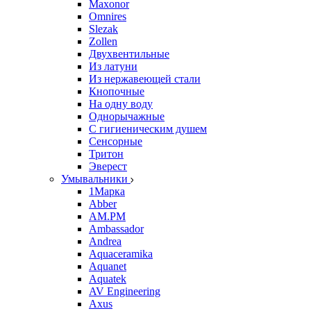
Maxonor
Omnires
Slezak
Zollen
Двухвентильные
Из латуни
Из нержавеющей стали
Кнопочные
На одну воду
Однорычажные
С гигиеническим душем
Сенсорные
Тритон
Эверест
Умывальники
1Марка
Abber
AM.PM
Ambassador
Andrea
Aquaceramika
Aquanet
Aquatek
AV Engineering
Axus