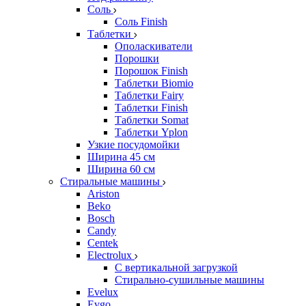
Соль
Соль Finish
Таблетки
Ополаскиватели
Порошки
Порошок Finish
Таблетки Biomio
Таблетки Fairy
Таблетки Finish
Таблетки Somat
Таблетки Yplon
Узкие посудомойки
Ширина 45 см
Ширина 60 см
Стиральные машины
Ariston
Beko
Bosch
Candy
Centek
Electrolux
С вертикальной загрузкой
Стирально-сушильные машины
Evelux
Evgo