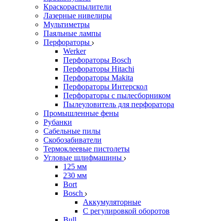
Краскораспылители
Лазерные нивелиры
Мультиметры
Паяльные лампы
Перфораторы
Werker
Перфораторы Bosch
Перфораторы Hitachi
Перфораторы Makita
Перфораторы Интерскол
Перфораторы с пылесборником
Пылеуловитель для перфоратора
Промышленные фены
Рубанки
Сабельные пилы
Скобозабиватели
Термоклеевые пистолеты
Угловые шлифмашины
125 мм
230 мм
Bort
Bosch
Аккумуляторные
С регулировкой оборотов
Bull