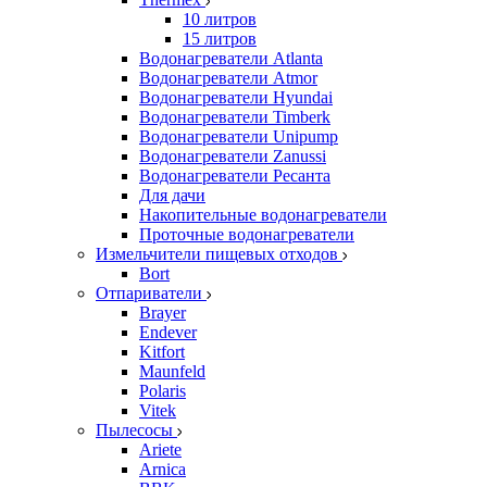
10 литров
15 литров
Водонагреватели Atlanta
Водонагреватели Atmor
Водонагреватели Hyundai
Водонагреватели Timberk
Водонагреватели Unipump
Водонагреватели Zanussi
Водонагреватели Ресанта
Для дачи
Накопительные водонагреватели
Проточные водонагреватели
Измельчители пищевых отходов
Bort
Отпариватели
Brayer
Endever
Kitfort
Maunfeld
Polaris
Vitek
Пылесосы
Ariete
Arnica