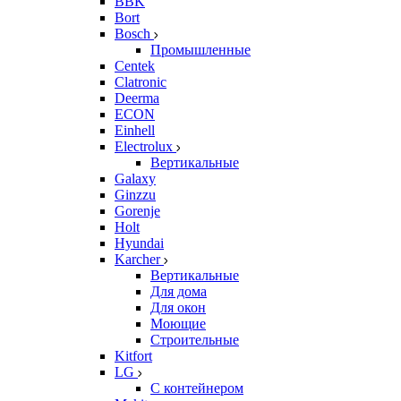
BBK
Bort
Bosch
Промышленные
Centek
Clatronic
Deerma
ECON
Einhell
Electrolux
Вертикальные
Galaxy
Ginzzu
Gorenje
Holt
Hyundai
Karcher
Вертикальные
Для дома
Для окон
Моющие
Строительные
Kitfort
LG
С контейнером