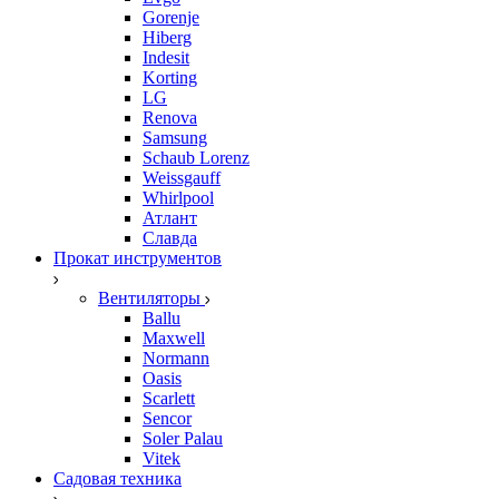
Gorenje
Hiberg
Indesit
Korting
LG
Renova
Samsung
Schaub Lorenz
Weissgauff
Whirlpool
Атлант
Славда
Прокат инструментов
Вентиляторы
Ballu
Maxwell
Normann
Oasis
Scarlett
Sencor
Soler Palau
Vitek
Садовая техника