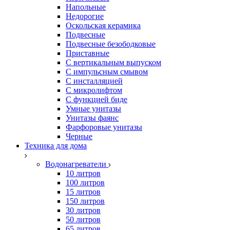
Напольные
Недорогие
Оскольская керамика
Подвесные
Подвесные безободковые
Приставные
С вертикальным выпуском
С импульсным смывом
С инсталляцией
С микролифтом
С функцией биде
Умные унитазы
Унитазы фаянс
Фарфоровые унитазы
Черные
Техника для дома
Водонагреватели
10 литров
100 литров
15 литров
150 литров
30 литров
50 литров
65 литров