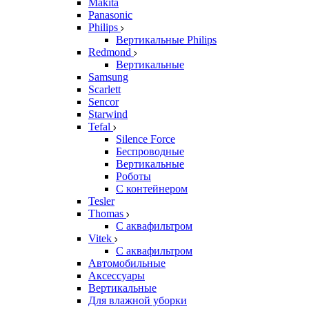
Makita
Panasonic
Philips
Вертикальные Philips
Redmond
Вертикальные
Samsung
Scarlett
Sencor
Starwind
Tefal
Silence Force
Беспроводные
Вертикальные
Роботы
С контейнером
Tesler
Thomas
С аквафильтром
Vitek
С аквафильтром
Автомобильные
Аксессуары
Вертикальные
Для влажной уборки