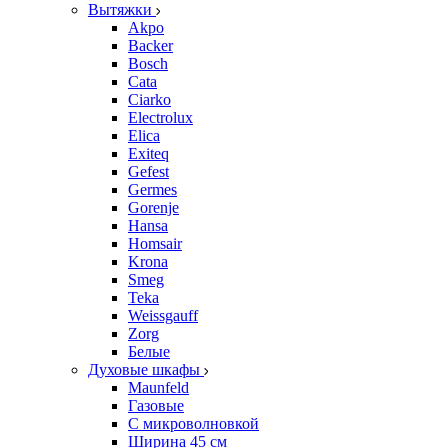
Вытяжки
Akpo
Backer
Bosch
Cata
Ciarko
Electrolux
Elica
Exiteq
Gefest
Germes
Gorenje
Hansa
Homsair
Krona
Smeg
Teka
Weissgauff
Zorg
Белые
Духовые шкафы
Maunfeld
Газовые
С микроволновкой
Ширина 45 см