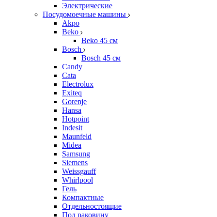
Электрические
Посудомоечные машины
Akpo
Beko
Beko 45 см
Bosch
Bosch 45 см
Candy
Cata
Electrolux
Exiteq
Gorenje
Hansa
Hotpoint
Indesit
Maunfeld
Midea
Samsung
Siemens
Weissgauff
Whirlpool
Гель
Компактные
Отдельностоящие
Под раковину