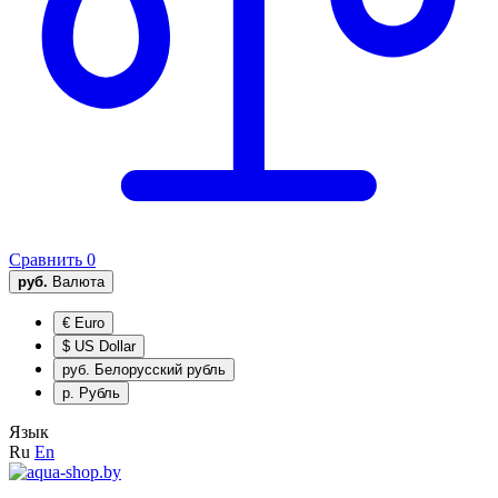
Сравнить
0
руб.
Валюта
€
Euro
$
US Dollar
руб.
Белорусский рубль
р.
Рубль
Язык
Ru
En