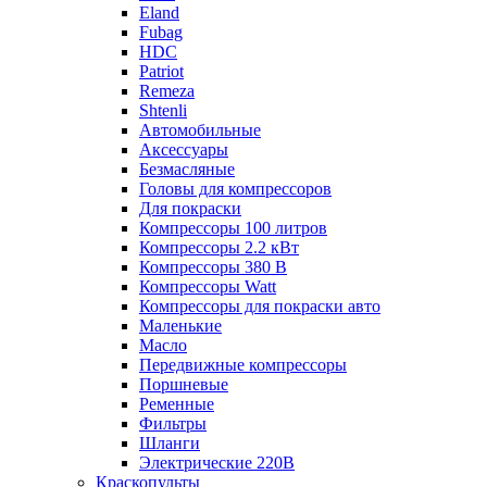
Eland
Fubag
HDC
Patriot
Remeza
Shtenli
Автомобильные
Аксессуары
Безмасляные
Головы для компрессоров
Для покраски
Компрессоры 100 литров
Компрессоры 2.2 кВт
Компрессоры 380 В
Компрессоры Watt
Компрессоры для покраски авто
Маленькие
Масло
Передвижные компрессоры
Поршневые
Ременные
Фильтры
Шланги
Электрические 220В
Краскопульты