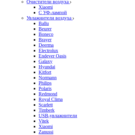
Очистители воздуха
Xiaomi
С УФ-лампой
Увлажнители воздуха
Ballu
Beurer
Boneco
Brayer
Deerma
Electrolux
Endever Oasis
Galaxy
Hyundai
Kitfort
Normann
Philips
Polaris
Redmond
Royal Clima
Scarlett
Timberk
USB-увлажнители
Vitek
Xiaomi
Zanussi