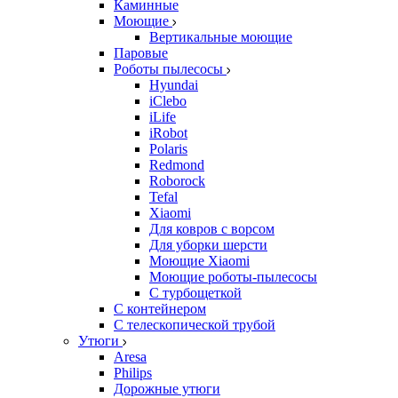
Каминные
Моющие
Вертикальные моющие
Паровые
Роботы пылесосы
Hyundai
iClebo
iLife
iRobot
Polaris
Redmond
Roborock
Tefal
Xiaomi
Для ковров с ворсом
Для уборки шерсти
Моющие Xiaomi
Моющие роботы-пылесосы
С турбощеткой
С контейнером
С телескопической трубой
Утюги
Aresa
Philips
Дорожные утюги