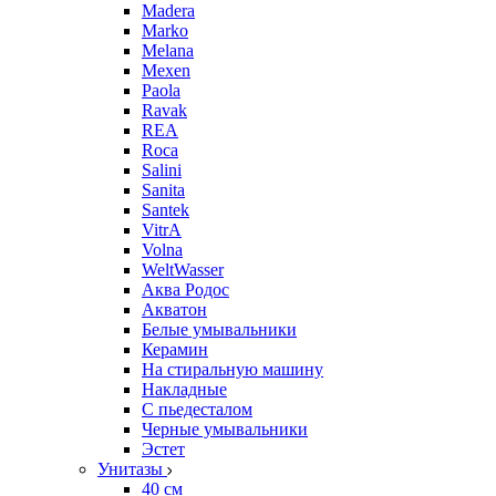
Madera
Marko
Melana
Mexen
Paola
Ravak
REA
Roca
Salini
Sanita
Santek
VitrA
Volna
WeltWasser
Аква Родос
Акватон
Белые умывальники
Керамин
На стиральную машину
Накладные
С пьедесталом
Черные умывальники
Эстет
Унитазы
40 см