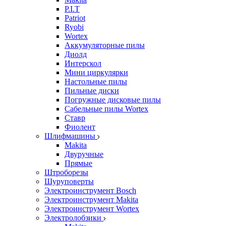
P.I.T
Patriot
Ryobi
Wortex
Аккумуляторные пилы
Диолд
Интерскол
Мини циркулярки
Настольные пилы
Пильные диски
Погружные дисковые пилы
Сабельные пилы Wortex
Ставр
Фиолент
Шлифмашины
Makita
Двуручные
Прямые
Штроборезы
Шуруповерты
Электроинструмент Bosch
Электроинструмент Makita
Электроинструмент Wortex
Электролобзики