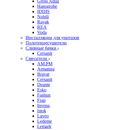
Gross Aqua
Hansgrohe
IDDIS
Nobili
Ravak
REA
Voda
Инсталляции для унитазов
Полотенцесушители
Сливные бачки
Cersanit
Смесители
AM.PM
Armatura
Bravat
Cersanit
Deante
Esko
Fashun
Frap
Invena
Istok
Laveo
Ledeme
Lemark