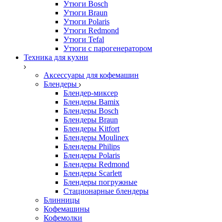
Утюги Bosch
Утюги Braun
Утюги Polaris
Утюги Redmond
Утюги Tefal
Утюги с парогенератором
Техника для кухни
Аксессуары для кофемашин
Блендеры
Блендер-миксер
Блендеры Bamix
Блендеры Bosch
Блендеры Braun
Блендеры Kitfort
Блендеры Moulinex
Блендеры Philips
Блендеры Polaris
Блендеры Redmond
Блендеры Scarlett
Блендеры погружные
Стационарные блендеры
Блинницы
Кофемашины
Кофемолки