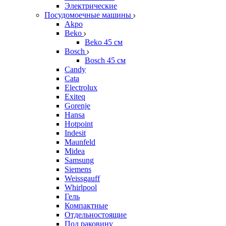
Электрические
Посудомоечные машины
Akpo
Beko
Beko 45 см
Bosch
Bosch 45 см
Candy
Cata
Electrolux
Exiteq
Gorenje
Hansa
Hotpoint
Indesit
Maunfeld
Midea
Samsung
Siemens
Weissgauff
Whirlpool
Гель
Компактные
Отдельностоящие
Под раковину