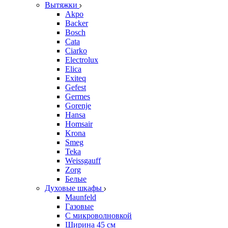
Вытяжки
Akpo
Backer
Bosch
Cata
Ciarko
Electrolux
Elica
Exiteq
Gefest
Germes
Gorenje
Hansa
Homsair
Krona
Smeg
Teka
Weissgauff
Zorg
Белые
Духовые шкафы
Maunfeld
Газовые
С микроволновкой
Ширина 45 см