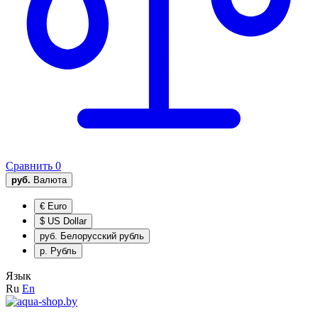
Сравнить
0
руб.
Валюта
€
Euro
$
US Dollar
руб.
Белорусский рубль
р.
Рубль
Язык
Ru
En