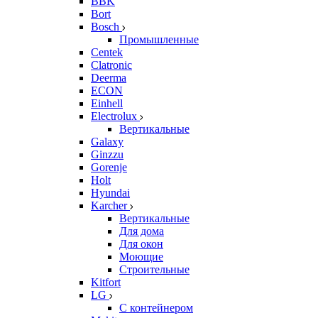
BBK
Bort
Bosch
Промышленные
Centek
Clatronic
Deerma
ECON
Einhell
Electrolux
Вертикальные
Galaxy
Ginzzu
Gorenje
Holt
Hyundai
Karcher
Вертикальные
Для дома
Для окон
Моющие
Строительные
Kitfort
LG
С контейнером