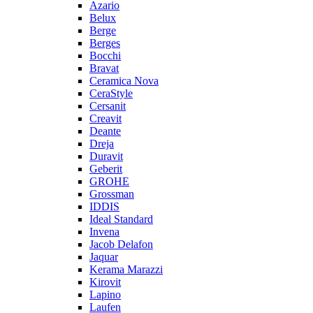
Azario
Belux
Berge
Berges
Bocchi
Bravat
Ceramica Nova
CeraStyle
Cersanit
Creavit
Deante
Dreja
Duravit
Geberit
GROHE
Grossman
IDDIS
Ideal Standard
Invena
Jacob Delafon
Jaquar
Kerama Marazzi
Kirovit
Lapino
Laufen