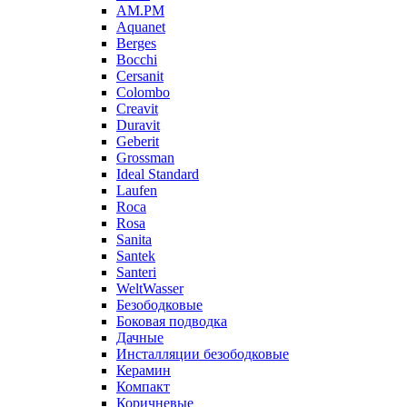
AM.PM
Aquanet
Berges
Bocchi
Cersanit
Colombo
Creavit
Duravit
Geberit
Grossman
Ideal Standard
Laufen
Roca
Rosa
Sanita
Santek
Santeri
WeltWasser
Безободковые
Боковая подводка
Дачные
Инсталляции безободковые
Керамин
Компакт
Коричневые