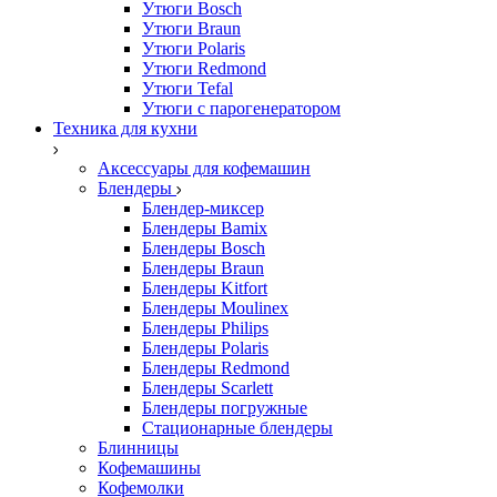
Утюги Bosch
Утюги Braun
Утюги Polaris
Утюги Redmond
Утюги Tefal
Утюги с парогенератором
Техника для кухни
Аксессуары для кофемашин
Блендеры
Блендер-миксер
Блендеры Bamix
Блендеры Bosch
Блендеры Braun
Блендеры Kitfort
Блендеры Moulinex
Блендеры Philips
Блендеры Polaris
Блендеры Redmond
Блендеры Scarlett
Блендеры погружные
Стационарные блендеры
Блинницы
Кофемашины
Кофемолки