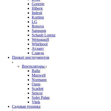
Gorenje
Hiberg
Indesit
Korting
LG
Renova
Samsung
Schaub Lorenz
Weissgauff
Whirlpool
Атлант
Славда
Прокат инструментов
Вентиляторы
Ballu
Maxwell
Normann
Oasis
Scarlett
Sencor
Soler Palau
Vitek
Садовая техника