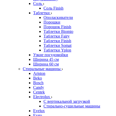
Соль
Соль Finish
Таблетки
Ополаскиватели
Порошки
Порошок Finish
Таблетки Biomio
Таблетки Fairy
Таблетки Finish
Таблетки Somat
Таблетки Yplon
Узкие посудомойки
Ширина 45 см
Ширина 60 см
Стиральные машины
Ariston
Beko
Bosch
Candy
Centek
Electrolux
С вертикальной загрузкой
Стирально-сушильные машины
Evelux
Evgo