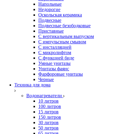
Напольные
Недорогие
Оскольская керамика
Подвесные
Подвесные безободковые
Приставные
С вертикальным выпуском
С импульсным смывом
С инсталляцией
С микролифтом
С функцией биде
Умные унитазы
Унитазы фаянс
Фарфоровые унитазы
Черные
Техника для дома
Водонагреватели
10 литров
100 литров
15 литров
150 литров
30 литров
50 литров
65 литров