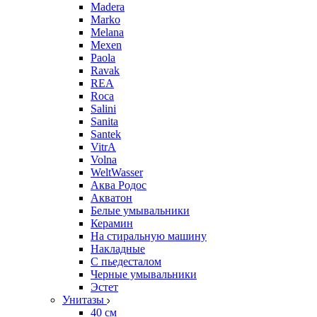
Madera
Marko
Melana
Mexen
Paola
Ravak
REA
Roca
Salini
Sanita
Santek
VitrA
Volna
WeltWasser
Аква Родос
Акватон
Белые умывальники
Керамин
На стиральную машину
Накладные
С пьедесталом
Черные умывальники
Эстет
Унитазы
40 см