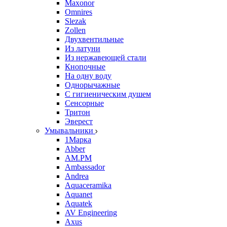
Maxonor
Omnires
Slezak
Zollen
Двухвентильные
Из латуни
Из нержавеющей стали
Кнопочные
На одну воду
Однорычажные
С гигиеническим душем
Сенсорные
Тритон
Эверест
Умывальники
1Марка
Abber
AM.PM
Ambassador
Andrea
Aquaceramika
Aquanet
Aquatek
AV Engineering
Axus