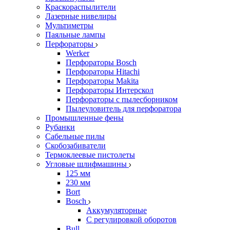
Краскораспылители
Лазерные нивелиры
Мультиметры
Паяльные лампы
Перфораторы
Werker
Перфораторы Bosch
Перфораторы Hitachi
Перфораторы Makita
Перфораторы Интерскол
Перфораторы с пылесборником
Пылеуловитель для перфоратора
Промышленные фены
Рубанки
Сабельные пилы
Скобозабиватели
Термоклеевые пистолеты
Угловые шлифмашины
125 мм
230 мм
Bort
Bosch
Аккумуляторные
С регулировкой оборотов
Bull