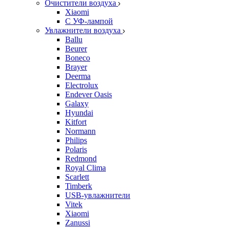
Очистители воздуха
Xiaomi
С УФ-лампой
Увлажнители воздуха
Ballu
Beurer
Boneco
Brayer
Deerma
Electrolux
Endever Oasis
Galaxy
Hyundai
Kitfort
Normann
Philips
Polaris
Redmond
Royal Clima
Scarlett
Timberk
USB-увлажнители
Vitek
Xiaomi
Zanussi