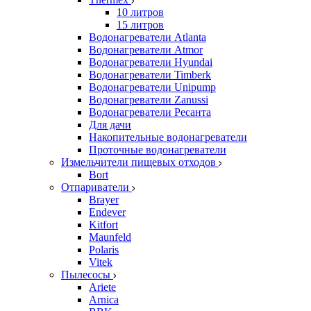
10 литров
15 литров
Водонагреватели Atlanta
Водонагреватели Atmor
Водонагреватели Hyundai
Водонагреватели Timberk
Водонагреватели Unipump
Водонагреватели Zanussi
Водонагреватели Ресанта
Для дачи
Накопительные водонагреватели
Проточные водонагреватели
Измельчители пищевых отходов
Bort
Отпариватели
Brayer
Endever
Kitfort
Maunfeld
Polaris
Vitek
Пылесосы
Ariete
Arnica