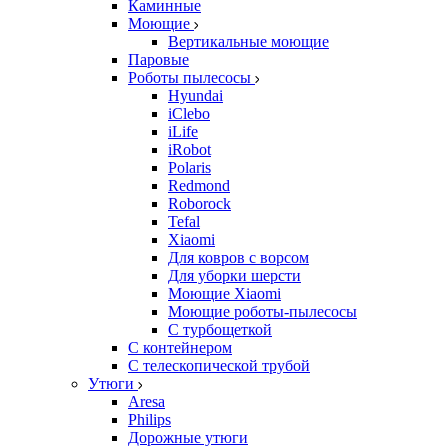
Каминные
Моющие
Вертикальные моющие
Паровые
Роботы пылесосы
Hyundai
iClebo
iLife
iRobot
Polaris
Redmond
Roborock
Tefal
Xiaomi
Для ковров с ворсом
Для уборки шерсти
Моющие Xiaomi
Моющие роботы-пылесосы
С турбощеткой
С контейнером
С телескопической трубой
Утюги
Aresa
Philips
Дорожные утюги