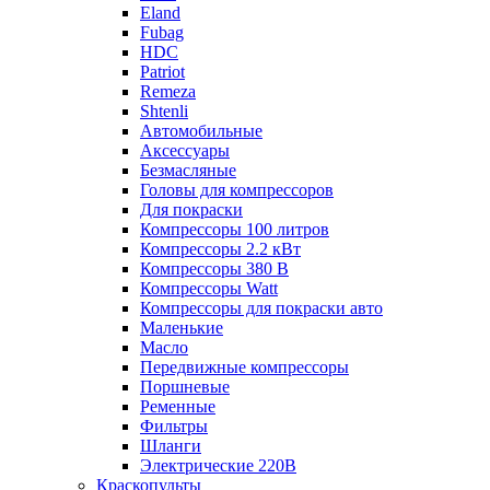
Eland
Fubag
HDC
Patriot
Remeza
Shtenli
Автомобильные
Аксессуары
Безмасляные
Головы для компрессоров
Для покраски
Компрессоры 100 литров
Компрессоры 2.2 кВт
Компрессоры 380 В
Компрессоры Watt
Компрессоры для покраски авто
Маленькие
Масло
Передвижные компрессоры
Поршневые
Ременные
Фильтры
Шланги
Электрические 220В
Краскопульты