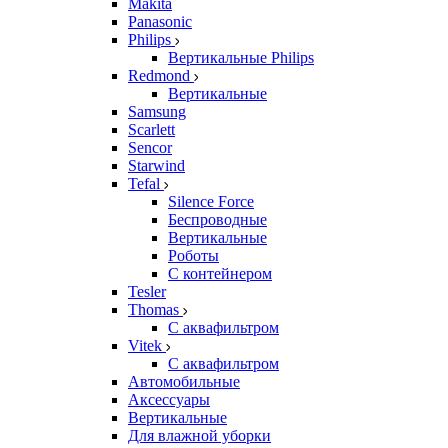
Makita
Panasonic
Philips
Вертикальные Philips
Redmond
Вертикальные
Samsung
Scarlett
Sencor
Starwind
Tefal
Silence Force
Беспроводные
Вертикальные
Роботы
С контейнером
Tesler
Thomas
С аквафильтром
Vitek
С аквафильтром
Автомобильные
Аксессуары
Вертикальные
Для влажной уборки