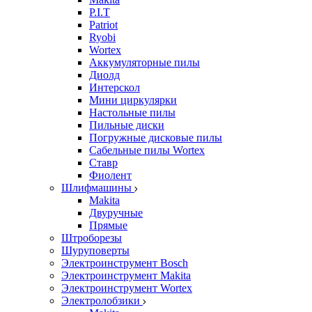
P.I.T
Patriot
Ryobi
Wortex
Аккумуляторные пилы
Диолд
Интерскол
Мини циркулярки
Настольные пилы
Пильные диски
Погружные дисковые пилы
Сабельные пилы Wortex
Ставр
Фиолент
Шлифмашины
Makita
Двуручные
Прямые
Штроборезы
Шуруповерты
Электроинструмент Bosch
Электроинструмент Makita
Электроинструмент Wortex
Электролобзики