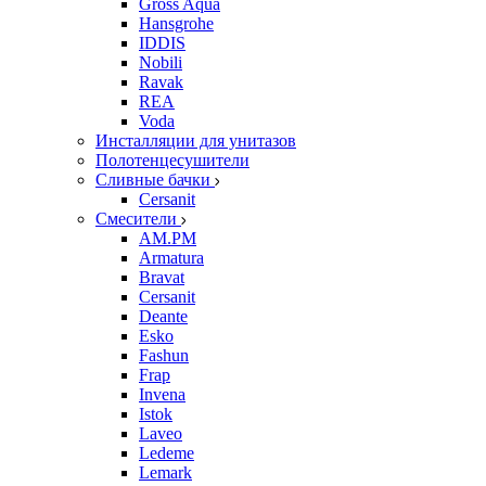
Gross Aqua
Hansgrohe
IDDIS
Nobili
Ravak
REA
Voda
Инсталляции для унитазов
Полотенцесушители
Сливные бачки
Cersanit
Смесители
AM.PM
Armatura
Bravat
Cersanit
Deante
Esko
Fashun
Frap
Invena
Istok
Laveo
Ledeme
Lemark