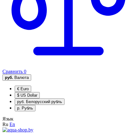
Сравнить
0
руб.
Валюта
€
Euro
$
US Dollar
руб.
Белорусский рубль
р.
Рубль
Язык
Ru
En