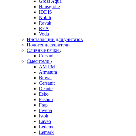
Gross Aqua
Hansgrohe
IDDIS
Nobili
Ravak
REA
Voda
Инсталляции для унитазов
Полотенцесушители
Сливные бачки
Cersanit
Смесители
AM.PM
Armatura
Bravat
Cersanit
Deante
Esko
Fashun
Frap
Invena
Istok
Laveo
Ledeme
Lemark