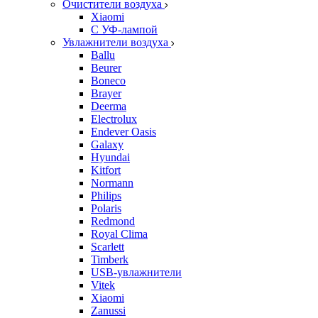
Очистители воздуха
Xiaomi
С УФ-лампой
Увлажнители воздуха
Ballu
Beurer
Boneco
Brayer
Deerma
Electrolux
Endever Oasis
Galaxy
Hyundai
Kitfort
Normann
Philips
Polaris
Redmond
Royal Clima
Scarlett
Timberk
USB-увлажнители
Vitek
Xiaomi
Zanussi