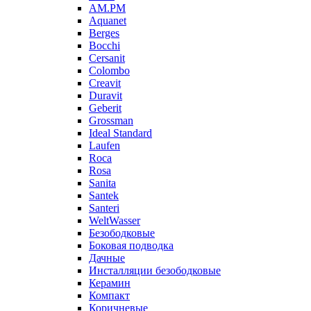
AM.PM
Aquanet
Berges
Bocchi
Cersanit
Colombo
Creavit
Duravit
Geberit
Grossman
Ideal Standard
Laufen
Roca
Rosa
Sanita
Santek
Santeri
WeltWasser
Безободковые
Боковая подводка
Дачные
Инсталляции безободковые
Керамин
Компакт
Коричневые