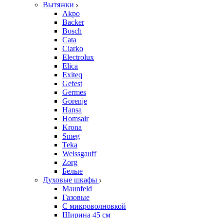
Вытяжки
Akpo
Backer
Bosch
Cata
Ciarko
Electrolux
Elica
Exiteq
Gefest
Germes
Gorenje
Hansa
Homsair
Krona
Smeg
Teka
Weissgauff
Zorg
Белые
Духовые шкафы
Maunfeld
Газовые
С микроволновкой
Ширина 45 см