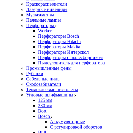
Краскораспылители
Лазерные нивелиры
Мультиметры
Паяльные лампы
Перфораторы
Werker
Перфораторы Bosch
Перфораторы Hitachi
Перфораторы Makita
Перфораторы Интерскол
Перфораторы с пылесборником
Пылеуловитель для перфоратора
Промышленные фены
Рубанки
Сабельные пилы
Скобозабиватели
Термоклеевые пистолеты
Угловые шлифмашины
125 мм
230 мм
Bort
Bosch
Аккумуляторные
С регулировкой оборотов
Bull