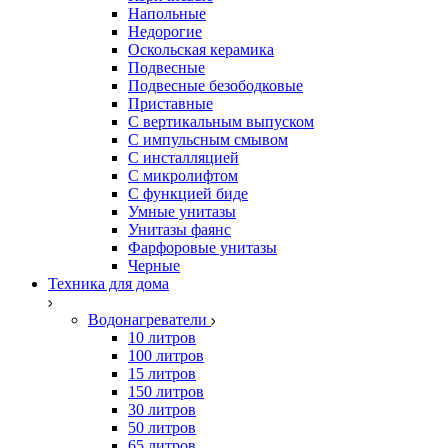
Напольные
Недорогие
Оскольская керамика
Подвесные
Подвесные безободковые
Приставные
С вертикальным выпуском
С импульсным смывом
С инсталляцией
С микролифтом
С функцией биде
Умные унитазы
Унитазы фаянс
Фарфоровые унитазы
Черные
Техника для дома
Водонагреватели
10 литров
100 литров
15 литров
150 литров
30 литров
50 литров
65 литров