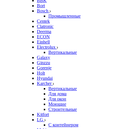
BBK
Bort
Bosch
Промышленные
Centek
Clatronic
Deerma
ECON
Einhell
Electrolux
Вертикальные
Galaxy
Ginzzu
Gorenje
Holt
Hyundai
Karcher
Вертикальные
Для дома
Для окон
Моющие
Строительные
Kitfort
LG
С контейнером