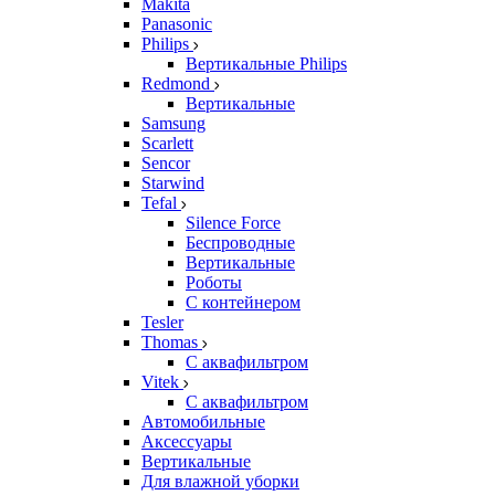
Makita
Panasonic
Philips
Вертикальные Philips
Redmond
Вертикальные
Samsung
Scarlett
Sencor
Starwind
Tefal
Silence Force
Беспроводные
Вертикальные
Роботы
С контейнером
Tesler
Thomas
С аквафильтром
Vitek
С аквафильтром
Автомобильные
Аксессуары
Вертикальные
Для влажной уборки