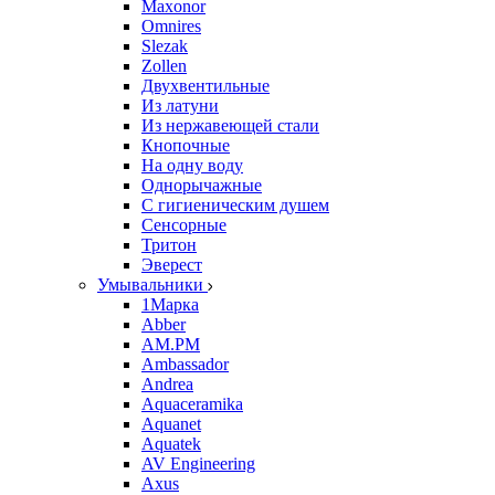
Maxonor
Omnires
Slezak
Zollen
Двухвентильные
Из латуни
Из нержавеющей стали
Кнопочные
На одну воду
Однорычажные
С гигиеническим душем
Сенсорные
Тритон
Эверест
Умывальники
1Марка
Abber
AM.PM
Ambassador
Andrea
Aquaceramika
Aquanet
Aquatek
AV Engineering
Axus