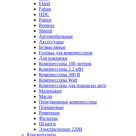
Eland
Fubag
HDC
Patriot
Remeza
Shtenli
Автомобильные
Аксессуары
Безмасляные
Головы для компрессоров
Для покраски
Компрессоры 100 литров
Компрессоры 2.2 кВт
Компрессоры 380 В
Компрессоры Watt
Компрессоры для покраски авто
Маленькие
Масло
Передвижные компрессоры
Поршневые
Ременные
Фильтры
Шланги
Электрические 220В
Краскопульты