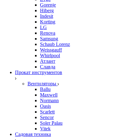
Gorenje
Hiberg
Indesit
Korting
LG
Renova
Samsung
Schaub Lorenz
Weissgauff
Whirlpool
Атлант
Славда
Прокат инструментов
Вентиляторы
Ballu
Maxwell
Normann
Oasis
Scarlett
Sencor
Soler Palau
Vitek
Садовая техника