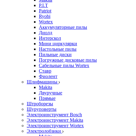
P.I.T
Patriot
Ryobi
Wortex
Аккумуляторные пилы
Диолд
Интерскол
Мини циркулярки
Настольные пилы
Пильные диски
Погружные дисковые пилы
Сабельные пилы Wortex
Ставр
Фиолент
Шлифмашины
Makita
Двуручные
Прямые
Штроборезы
Шуруповерты
Электроинструмент Bosch
Электроинструмент Makita
Электроинструмент Wortex
Электролобзики