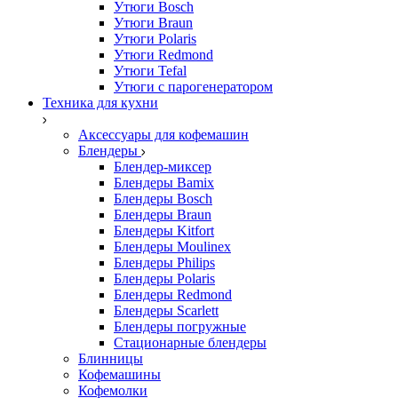
Утюги Bosch
Утюги Braun
Утюги Polaris
Утюги Redmond
Утюги Tefal
Утюги с парогенератором
Техника для кухни
Аксессуары для кофемашин
Блендеры
Блендер-миксер
Блендеры Bamix
Блендеры Bosch
Блендеры Braun
Блендеры Kitfort
Блендеры Moulinex
Блендеры Philips
Блендеры Polaris
Блендеры Redmond
Блендеры Scarlett
Блендеры погружные
Стационарные блендеры
Блинницы
Кофемашины
Кофемолки