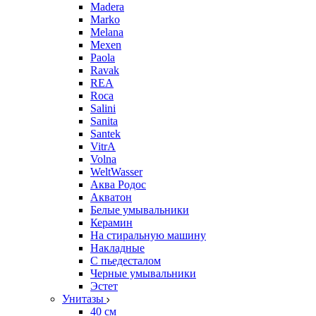
Madera
Marko
Melana
Mexen
Paola
Ravak
REA
Roca
Salini
Sanita
Santek
VitrA
Volna
WeltWasser
Аква Родос
Акватон
Белые умывальники
Керамин
На стиральную машину
Накладные
С пьедесталом
Черные умывальники
Эстет
Унитазы
40 см