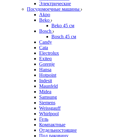
Электрические
Посудомоечные машины
Akpo
Beko
Beko 45 см
Bosch
Bosch 45 см
Candy
Cata
Electrolux
Exiteq
Gorenje
Hansa
Hotpoint
Indesit
Maunfeld
Midea
Samsung
Siemens
Weissgauff
Whirlpool
Гель
Компактные
Отдельностоящие
Под раковину