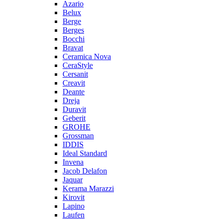
Azario
Belux
Berge
Berges
Bocchi
Bravat
Ceramica Nova
CeraStyle
Cersanit
Creavit
Deante
Dreja
Duravit
Geberit
GROHE
Grossman
IDDIS
Ideal Standard
Invena
Jacob Delafon
Jaquar
Kerama Marazzi
Kirovit
Lapino
Laufen