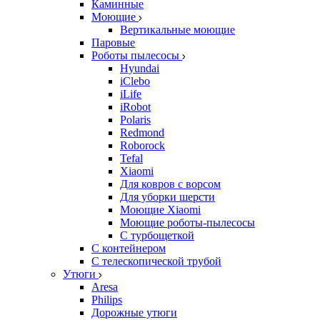
Каминные
Моющие
Вертикальные моющие
Паровые
Роботы пылесосы
Hyundai
iClebo
iLife
iRobot
Polaris
Redmond
Roborock
Tefal
Xiaomi
Для ковров с ворсом
Для уборки шерсти
Моющие Xiaomi
Моющие роботы-пылесосы
С турбощеткой
С контейнером
С телескопической трубой
Утюги
Aresa
Philips
Дорожные утюги