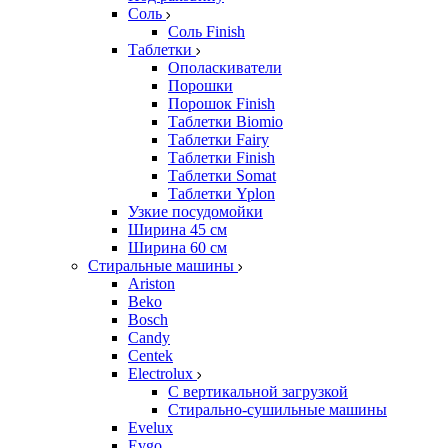
Соль
Соль Finish
Таблетки
Ополаскиватели
Порошки
Порошок Finish
Таблетки Biomio
Таблетки Fairy
Таблетки Finish
Таблетки Somat
Таблетки Yplon
Узкие посудомойки
Ширина 45 см
Ширина 60 см
Стиральные машины
Ariston
Beko
Bosch
Candy
Centek
Electrolux
С вертикальной загрузкой
Стирально-сушильные машины
Evelux
Evgo