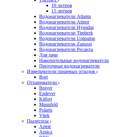
10 литров
15 литров
Водонагреватели Atlanta
Водонагреватели Atmor
Водонагреватели Hyundai
Водонагреватели Timberk
Водонагреватели Unipump
Водонагреватели Zanussi
Водонагреватели Ресанта
Для дачи
Накопительные водонагреватели
Проточные водонагреватели
Измельчители пищевых отходов
Bort
Отпариватели
Brayer
Endever
Kitfort
Maunfeld
Polaris
Vitek
Пылесосы
Ariete
Arnica