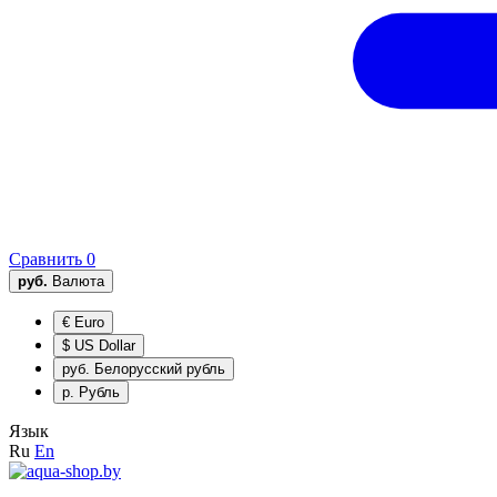
Сравнить
0
руб.
Валюта
€
Euro
$
US Dollar
руб.
Белорусский рубль
р.
Рубль
Язык
Ru
En