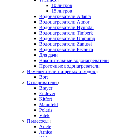
10 литров
15 литров
Водонагреватели Atlanta
Водонагреватели Atmor
Водонагреватели Hyundai
Водонагреватели Timberk
Водонагреватели Unipump
Водонагреватели Zanussi
Водонагреватели Ресанта
Для дачи
Накопительные водонагреватели
Проточные водонагреватели
Измельчители пищевых отходов
Bort
Отпариватели
Brayer
Endever
Kitfort
Maunfeld
Polaris
Vitek
Пылесосы
Ariete
Arnica