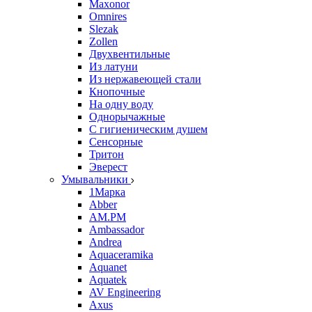
Maxonor
Omnires
Slezak
Zollen
Двухвентильные
Из латуни
Из нержавеющей стали
Кнопочные
На одну воду
Однорычажные
С гигиеническим душем
Сенсорные
Тритон
Эверест
Умывальники
1Марка
Abber
AM.PM
Ambassador
Andrea
Aquaceramika
Aquanet
Aquatek
AV Engineering
Axus