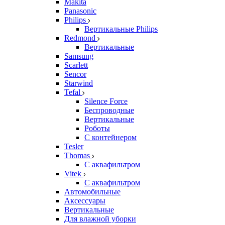
Makita
Panasonic
Philips
Вертикальные Philips
Redmond
Вертикальные
Samsung
Scarlett
Sencor
Starwind
Tefal
Silence Force
Беспроводные
Вертикальные
Роботы
С контейнером
Tesler
Thomas
С аквафильтром
Vitek
С аквафильтром
Автомобильные
Аксессуары
Вертикальные
Для влажной уборки