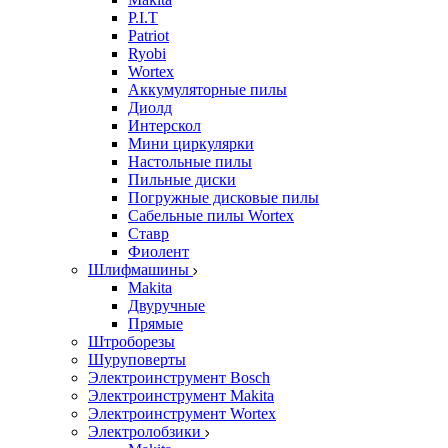
P.I.T
Patriot
Ryobi
Wortex
Аккумуляторные пилы
Диолд
Интерскол
Мини циркулярки
Настольные пилы
Пильные диски
Погружные дисковые пилы
Сабельные пилы Wortex
Ставр
Фиолент
Шлифмашины
Makita
Двуручные
Прямые
Штроборезы
Шуруповерты
Электроинструмент Bosch
Электроинструмент Makita
Электроинструмент Wortex
Электролобзики