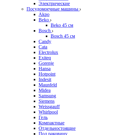
Электрические
Посудомоечные машины
Akpo
Beko
Beko 45 см
Bosch
Bosch 45 см
Candy
Cata
Electrolux
Exiteq
Gorenje
Hansa
Hotpoint
Indesit
Maunfeld
Midea
Samsung
Siemens
Weissgauff
Whirlpool
Гель
Компактные
Отдельностоящие
Под раковину