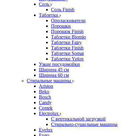
Соль
Соль Finish
Таблетки
Ополаскиватели
Порошки
Порошок Finish
Таблетки Biomio
Таблетки Fairy
Таблетки Finish
Таблетки Somat
Таблетки Yplon
Узкие посудомойки
Ширина 45 см
Ширина 60 см
Стиральные машины
Ariston
Beko
Bosch
Candy
Centek
Electrolux
С вертикальной загрузкой
Стирально-сушильные машины
Evelux
Evgo