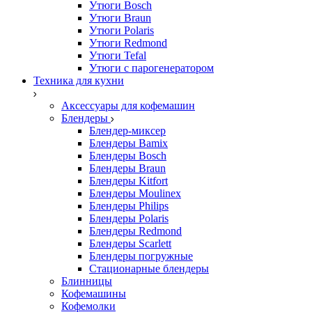
Утюги Bosch
Утюги Braun
Утюги Polaris
Утюги Redmond
Утюги Tefal
Утюги с парогенератором
Техника для кухни
Аксессуары для кофемашин
Блендеры
Блендер-миксер
Блендеры Bamix
Блендеры Bosch
Блендеры Braun
Блендеры Kitfort
Блендеры Moulinex
Блендеры Philips
Блендеры Polaris
Блендеры Redmond
Блендеры Scarlett
Блендеры погружные
Стационарные блендеры
Блинницы
Кофемашины
Кофемолки