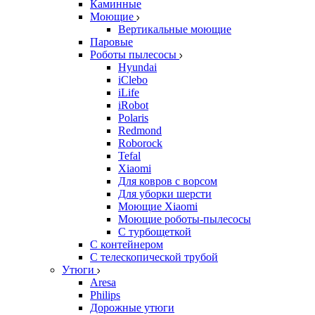
Каминные
Моющие
Вертикальные моющие
Паровые
Роботы пылесосы
Hyundai
iClebo
iLife
iRobot
Polaris
Redmond
Roborock
Tefal
Xiaomi
Для ковров с ворсом
Для уборки шерсти
Моющие Xiaomi
Моющие роботы-пылесосы
С турбощеткой
С контейнером
С телескопической трубой
Утюги
Aresa
Philips
Дорожные утюги