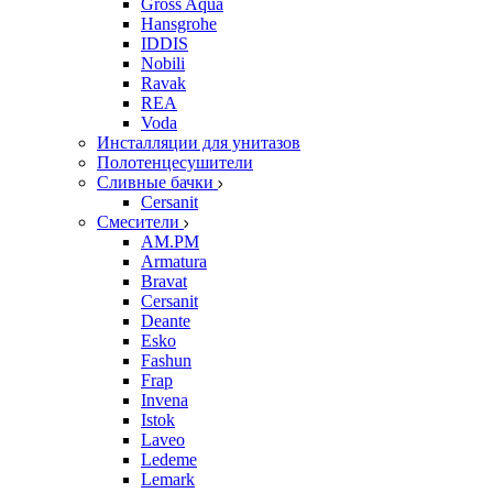
Gross Aqua
Hansgrohe
IDDIS
Nobili
Ravak
REA
Voda
Инсталляции для унитазов
Полотенцесушители
Сливные бачки
Cersanit
Смесители
AM.PM
Armatura
Bravat
Cersanit
Deante
Esko
Fashun
Frap
Invena
Istok
Laveo
Ledeme
Lemark