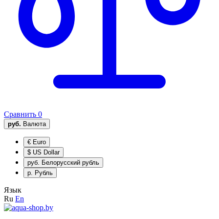
Сравнить
0
руб.
Валюта
€
Euro
$
US Dollar
руб.
Белорусский рубль
р.
Рубль
Язык
Ru
En