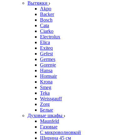
Вытяжки
Akpo
Backer
Bosch
Cata
Ciarko
Electrolux
Elica
Exiteq
Gefest
Germes
Gorenje
Hansa
Homsair
Krona
Smeg
Teka
Weissgauff
Zorg
Белые
Духовые шкафы
Maunfeld
Газовые
С микроволновкой
Ширина 45 см