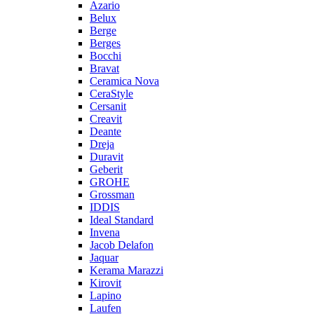
Azario
Belux
Berge
Berges
Bocchi
Bravat
Ceramica Nova
CeraStyle
Cersanit
Creavit
Deante
Dreja
Duravit
Geberit
GROHE
Grossman
IDDIS
Ideal Standard
Invena
Jacob Delafon
Jaquar
Kerama Marazzi
Kirovit
Lapino
Laufen