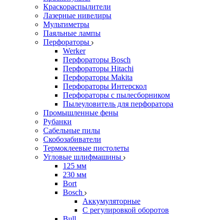
Краскораспылители
Лазерные нивелиры
Мультиметры
Паяльные лампы
Перфораторы
Werker
Перфораторы Bosch
Перфораторы Hitachi
Перфораторы Makita
Перфораторы Интерскол
Перфораторы с пылесборником
Пылеуловитель для перфоратора
Промышленные фены
Рубанки
Сабельные пилы
Скобозабиватели
Термоклеевые пистолеты
Угловые шлифмашины
125 мм
230 мм
Bort
Bosch
Аккумуляторные
С регулировкой оборотов
Bull