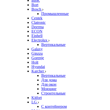
BBK
Bort
Bosch
Промышленные
Centek
Clatronic
Deerma
ECON
Einhell
Electrolux
Вертикальные
Galaxy
Ginzzu
Gorenje
Holt
Hyundai
Karcher
Вертикальные
Для дома
Для окон
Моющие
Строительные
Kitfort
LG
С контейнером