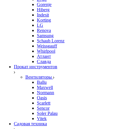
Gorenje
Hiberg
Indesit
Korting
LG
Renova
Samsung
Schaub Lorenz
Weissgauff
Whirlpool
Атлант
Славда
Прокат инструментов
Вентиляторы
Ballu
Maxwell
Normann
Oasis
Scarlett
Sencor
Soler Palau
Vitek
Садовая техника