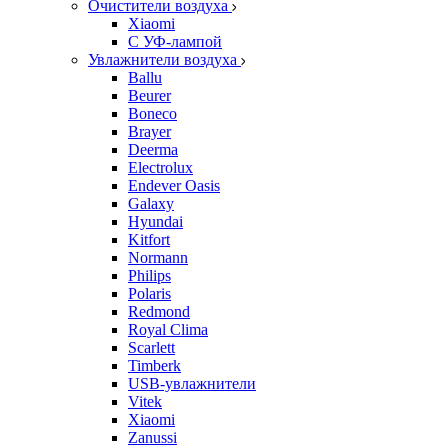
Очистители воздуха
Xiaomi
С УФ-лампой
Увлажнители воздуха
Ballu
Beurer
Boneco
Brayer
Deerma
Electrolux
Endever Oasis
Galaxy
Hyundai
Kitfort
Normann
Philips
Polaris
Redmond
Royal Clima
Scarlett
Timberk
USB-увлажнители
Vitek
Xiaomi
Zanussi