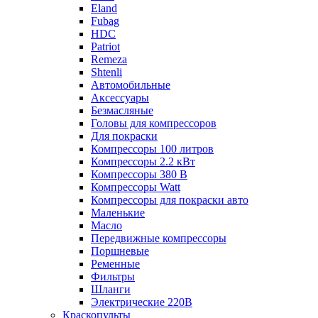
Eland
Fubag
HDC
Patriot
Remeza
Shtenli
Автомобильные
Аксессуары
Безмасляные
Головы для компрессоров
Для покраски
Компрессоры 100 литров
Компрессоры 2.2 кВт
Компрессоры 380 В
Компрессоры Watt
Компрессоры для покраски авто
Маленькие
Масло
Передвижные компрессоры
Поршневые
Ременные
Фильтры
Шланги
Электрические 220В
Краскопульты