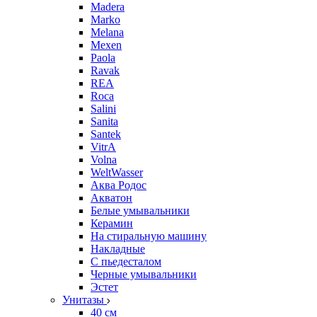
Madera
Marko
Melana
Mexen
Paola
Ravak
REA
Roca
Salini
Sanita
Santek
VitrA
Volna
WeltWasser
Аква Родос
Акватон
Белые умывальники
Керамин
На стиральную машину
Накладные
С пьедесталом
Черные умывальники
Эстет
Унитазы
40 см