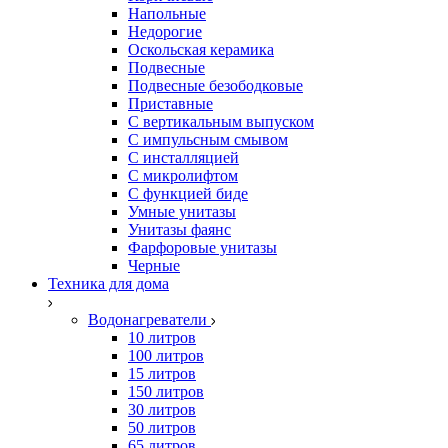
Напольные
Недорогие
Оскольская керамика
Подвесные
Подвесные безободковые
Приставные
С вертикальным выпуском
С импульсным смывом
С инсталляцией
С микролифтом
С функцией биде
Умные унитазы
Унитазы фаянс
Фарфоровые унитазы
Черные
Техника для дома
Водонагреватели
10 литров
100 литров
15 литров
150 литров
30 литров
50 литров
65 литров