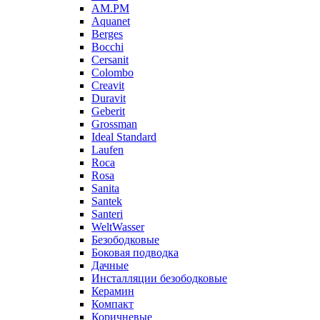
AM.PM
Aquanet
Berges
Bocchi
Cersanit
Colombo
Creavit
Duravit
Geberit
Grossman
Ideal Standard
Laufen
Roca
Rosa
Sanita
Santek
Santeri
WeltWasser
Безободковые
Боковая подводка
Дачные
Инсталляции безободковые
Керамин
Компакт
Коричневые